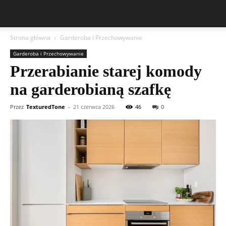
Strona główna
Garderoba i Przechowywanie
Garderoba i Przechowywanie
Przerabianie starej komody
na garderobianą szafkę
Przez
TexturedTone
-
21 czerwca 2026
46
0