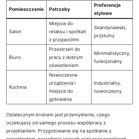
Preferencje
Pomieszczenie
Potrzeby
stylowe
Miejsce do‍
Skandynawski,
Salon
relaksu i spotkań​
przytulny
z przyjaciółmi
Przestrzeń ‍do
Minimalistyczny,
Biuro
pracy z​ dobrym
funkcjonalny
oświetleniem
Nowoczesne‍
urządzenia i
Industrialny,
Kuchnia
miejsce‌ do
nowoczesny
gotowania
Ostatecznym krokiem jest⁤ przemyślenie, czego
oczekujesz od⁢ samego procesu współpracy z
projektantem. Przygotowanie się ⁢na spotkanie z
projektantem, posiadanie jasnych wizji oraz ⁣oczekiwań