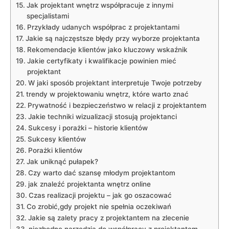
Jak projektant wnętrz‌ współpracuje z ‍innymi
specjalistami
Przykłady udanych ‍współprac⁢ z projektantami
Jakie są najczęstsze błędy przy wyborze projektanta
Rekomendacje klientów jako kluczowy wskaźnik
Jakie certyfikaty i kwalifikacje powinien mieć‌
projektant
W ⁤jaki sposób projektant interpretuje⁤ Twoje potrzeby
trendy w projektowaniu​ wnętrz, które warto znać
Prywatność i bezpieczeństwo w relacji z projektantem
Jakie techniki wizualizacji stosują ⁣projektanci
Sukcesy ⁤i porażki – historie klientów
Sukcesy klientów
Porażki klientów
Jak uniknąć pułapek?
Czy warto dać szansę ‌młodym projektantom
jak znaleźć ​projektanta wnętrz online
Czas realizacji projektu‍ – jak go⁤ oszacować
Co zrobić,gdy projekt nie spełnia oczekiwań
Jakie ⁤są‍ zalety pracy z projektantem na zlecenie
niezbędne narzędzia ⁤do ‍współpracy z projektantem