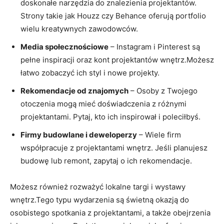
doskonałe narzędzia do znalezienia ‍projektantów.
Strony takie​ jak Houzz czy‍ Behance oferują portfolio
wielu kreatywnych zawodowców.
Media społecznościowe
– Instagram i Pinterest są
pełne inspiracji oraz kont ⁤projektantów wnętrz.Możesz
​łatwo zobaczyć ich styl i nowe projekty.
Rekomendacje ⁢od znajomych
– Osoby z Twojego
otoczenia mogą‌ mieć doświadczenia‍ z różnymi
projektantami. Pytaj, kto ich⁣ inspirował‌ i poleciłbyś.
Firmy budowlane⁢ i​ deweloperzy
– Wiele firm
współpracuje z projektantami wnętrz. Jeśli planujesz
budowę lub ​remont, zapytaj o ich⁣ rekomendacje.
Możesz również rozważyć‌ lokalne targi i⁣ wystawy
wnętrz.Tego‌ typu wydarzenia są świetną ​okazją do
osobistego spotkania z⁢ projektantami, a⁢ także obejrzenia