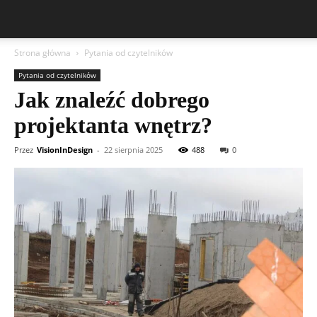
Strona główna
Pytania od czytelników
Pytania od czytelników
Jak znaleźć dobrego
projektanta wnętrz?
Przez
VisionInDesign
-
22 sierpnia 2025
488
0