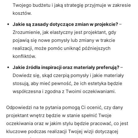
Twojego budżetu i jaką ‌strategię ‌przyjmuje w zakresie
⁣kosztów.
Jakie ‍są ⁢zasady dotyczące ‌zmian w projekcie?
–
Zrozumienie, jak elastyczny jest projektant, gdy
pojawią⁢ się⁤ nowe pomysły lub zmiany ⁣w trakcie
realizacji, może⁢ pomóc ‌uniknąć późniejszych
konfliktów.
Jakie źródła inspiracji​ oraz materiały preferują?
–
Dowiedz się, skąd czerpią pomysły i jakie⁣ materiały
stosują,‍ aby mieć pewność, że ich estetyka ⁣będzie
współczesna i zgodna⁤ z⁤ Twoimi oczekiwaniami.
Odpowiedzi na te pytania pomogą Ci ocenić, czy dany
projektant wnętrz ⁢będzie w stanie​ spełnić Twoje
oczekiwania oraz w jakim‍ stylu będzie pracować, co jest
kluczowe⁢ podczas ⁣realizacji Twojej wizji dotyczącej