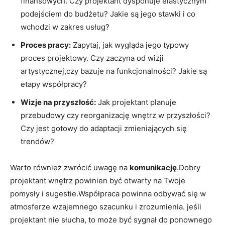
finansowych. Czy projektant dysponuje elastycznym
podejściem do budżetu? ⁣Jakie ⁣są jego stawki i co
wchodzi w zakres ​usług?
Proces pracy:
Zapytaj, ​jak wygląda jego typowy
proces⁢ projektowy.‌ Czy zaczyna od ⁢wizji
artystycznej,czy bazuje ⁢na funkcjonalności? Jakie‌ są
etapy ‍współpracy?
Wizje na przyszłość:
⁣Jak projektant planuje​
przebudowy czy reorganizację wnętrz w przyszłości?
Czy jest gotowy do adaptacji zmieniających się
trendów?
Warto również zwrócić uwagę na
komunikację
.Dobry
projektant wnętrz powinien być otwarty na Twoje
pomysły ‌i sugestie.Współpraca powinna odbywać się w
atmosferze wzajemnego szacunku i zrozumienia. jeśli
projektant nie słucha, to może być sygnał ⁣do ponownego