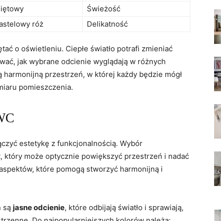
iętowy
Świeżość
astelowy ​róż
Delikatność
tać o oświetleniu. Ciepłe światło potrafi zmieniać
ować, jak wybrane odcienie wyglądają w różnych
 harmonijną przestrzeń, w której każdy będzie⁣ mógł
miaru⁤ pomieszczenia.
 WC
ączyć estetykę z funkcjonalnością. Wybór
, który może optycznie powiększyć przestrzeń i nadać
a aspektów, które pomogą stworzyć harmonijną i
ń są
jasne odcienie
, które odbijają światło i ⁤sprawiają,
trzenne. Do najpopularniejszych kolorów należą: