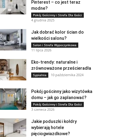
Pinterest – co jest teraz
modne?
Pokój Gościnny i Strefa Dla Gości
4 grudnia 2025
Jak dobrać kolor ścian do
wielkości salonu?
Salon i Strefa Wypoczynkowa
11 lipca 2026
Eko-trendy: naturalne i
zrównoważone prześcieradła
10 października 2024
Sypialnia
Pokój gościnny jako wizytówka
domu – jak go zaplanować?
Pokój Gościnny i Strefa Dla Gości
3 czerwca 2026
Jakie poduszki i kołdry
wybierają hotele
pięciogwiazdkowe?