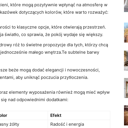
dcieni, ⁣które mogą pozytywnie wpłynąć na atmosferę⁣ w
wskazówek dotyczących kolorów, które warto rozważyć:
arości to klasyczne ‍opcje, które otwierają przestrzeń.
a światło, co sprawia, że pokój wydaje się⁤ większy.
udrowy róż to świetne propozycje dla tych, którzy chcą
c ⁤jednocześnie małego wnętrza.Te subtelne barwy
jsze⁤ beże mogą dodać‍ elegancji i nowoczesności,
kcentami, aby uniknąć poczucia przytłoczenia.
ria oraz elementy wyposażenia również mogą mieć wpływ
⁤ się nad⁣ odpowiednimi dodatkami:
olor
Efekt
asny ​żółty
Radość i⁢ energia