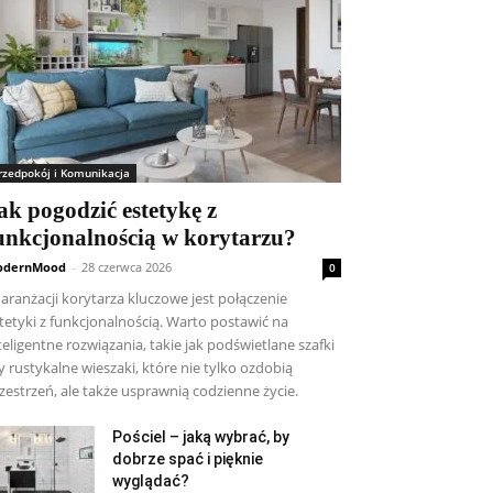
rzedpokój i Komunikacja
ak pogodzić estetykę z
unkcjonalnością w korytarzu?
odernMood
-
28 czerwca 2026
0
aranżacji korytarza kluczowe jest połączenie
tetyki z funkcjonalnością. Warto postawić na
teligentne rozwiązania, takie jak podświetlane szafki
y rustykalne wieszaki, które nie tylko ozdobią
zestrzeń, ale także usprawnią codzienne życie.
Pościel – jaką wybrać, by
dobrze spać i pięknie
wyglądać?