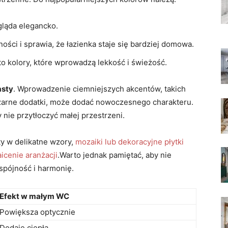
gląda elegancko.
lności i sprawia, że łazienka staje się bardziej domowa.
a to kolory, które wprowadzą lekkość i świeżość.
asty
. Wprowadzenie ciemniejszych akcentów, takich
y czarne dodatki,⁣ może dodać nowoczesnego charakteru.
 ​nie przytłoczyć małej przestrzeni.
ty w delikatne wzory,
mozaiki lub dekoracyjne płytki
cenie aranżacji
.Warto jednak pamiętać, ⁢aby nie
spójność i harmonię.
Efekt w małym WC
Powiększa‍ optycznie
Dodaje ciepła