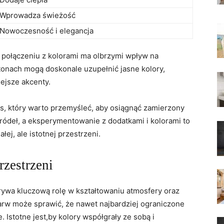
Wprowadza świeżość
Nowoczesność‍ i ‍elegancja
w połączeniu z kolorami ma​ olbrzymi wpływ na
tonach mogą doskonale‍ uzupełnić jasne‌ kolory,
iejsze akcenty.
s, który warto przemyśleć, aby ​osiągnąć zamierzony
źródeł, a eksperymentowanie z dodatkami i kolorami to
łej, ale istotnej przestrzeni.
rzestrzeni
grywa ⁤kluczową rolę w kształtowaniu atmosfery oraz
barw może sprawić, że nawet najbardziej ograniczone
 Istotne ‍jest,by ‌kolory współgrały ze sobą i