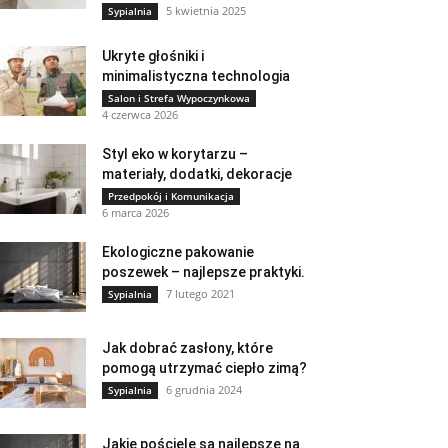
5 kwietnia 2025
Sypialnia
Ukryte głośniki i
minimalistyczna technologia
Salon i Strefa Wypoczynkowa
4 czerwca 2026
Styl eko w korytarzu –
materiały, dodatki, dekoracje
Przedpokój i Komunikacja
6 marca 2026
Ekologiczne pakowanie
poszewek – najlepsze praktyki.
7 lutego 2021
Sypialnia
Jak dobrać zasłony, które
pomogą utrzymać ciepło zimą?
6 grudnia 2024
Sypialnia
Jakie pościele są najlepsze na