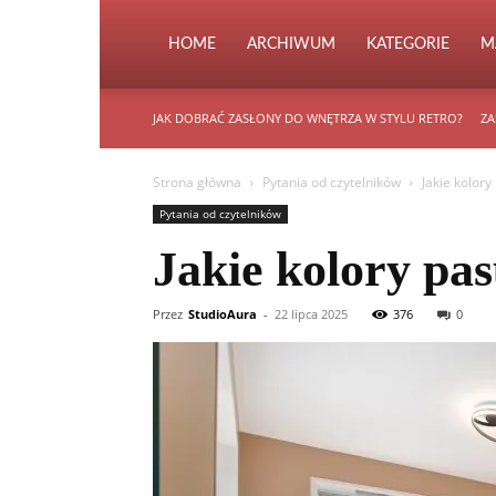
HOME
ARCHIWUM
KATEGORIE
M
JAK DOBRAĆ ZASŁONY DO WNĘTRZA W STYLU RETRO?
ZA
Strona główna
Pytania od czytelników
Jakie kolor
Pytania od czytelników
Jakie kolory pa
Przez
StudioAura
-
22 lipca 2025
376
0