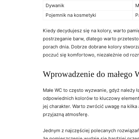
Dywanik
M
Pojemnik na kosmetyki
P
Kiedy decydujesz się na kolory, warto pamię
postrzeganie barw, dlatego warto przetest
porach dnia. Dobrze dobrane kolory stworzą
poczuć się komfortowo, niezależnie od roz
Wprowadzenie do małego
Małe WC to ⁢często wyzwanie, gdyż należy ł
odpowiednich kolorów to‌ kluczowy⁣ element
jej charakter. Warto zwrócić uwagę‌ na kilk
przyjazną atmosferę.
Jednym z najczęściej polecanych rozwiąza
że pomieszczenie wydaje się bardziej przes