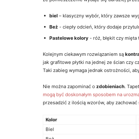
biel
– klasyczny wybór, który zawsze wy
Beż
-⁤ ciepły odcień, który dodaje przytu
Pastelowe kolory
⁣- róż, błękit czy mięt
Kolejnym⁢ ciekawym rozwiązaniem są
kontr
jak grafitowe płytki na jednej ze ścian ⁣cz
Taki ‌zabieg ‍wymaga ⁤jednak ostrożności, aby
Nie można zapominać o
zdobieniach
. Tape
mogą być doskonałym sposobem na ⁢urozmai
przesadzić z ilością wzorów, aby zachować 
Kolor
Biel
Beż