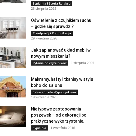
Sypialnia i Strefa Relaksu
28 sierpnia 2025
Oświetlenie z czujnikiem ruchu
– gdzie się sprawdzi?
Przedpokój i Komunikacja
29 kwietnia 2026
Jak zaplanować układ mebli w
nowym mieszkaniu?
1 sierpnia 2025
Pytania od czytelników
Makramy, hafty i tkaniny w stylu
boho do salonu
Salon i Strefa Wypoczynkowa
19 września 2025
Nietypowe zastosowania
poszewek – od dekoracji po
praktyczne wykorzystanie.
1 września 2016
Sypialnia