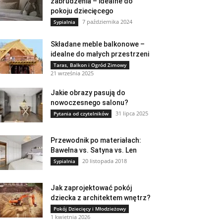
zabrudzenia – idealne do
pokoju dziecięcego
7 października 2024
Sypialnia
Składane meble balkonowe –
idealne do małych przestrzeni
Taras, Balkon i Ogród Zimowy
21 września 2025
Jakie obrazy pasują do
nowoczesnego salonu?
31 lipca 2025
Pytania od czytelników
Przewodnik po materiałach:
Bawełna vs. Satyna vs. Len
20 listopada 2018
Sypialnia
Jak zaprojektować pokój
dziecka z architektem wnętrz?
Pokój Dziecięcy i Młodzieżowy
1 kwietnia 2026