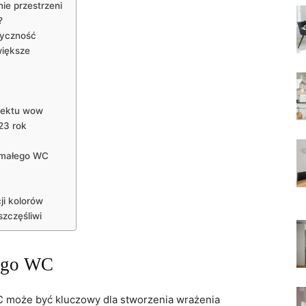
e ⁤przestrzeni
?
tyczność
większe
fektu ⁢wow
23 rok
 małego WC
ji kolorów
szczęśliwi
łego WC
 może być kluczowy dla stworzenia wrażenia