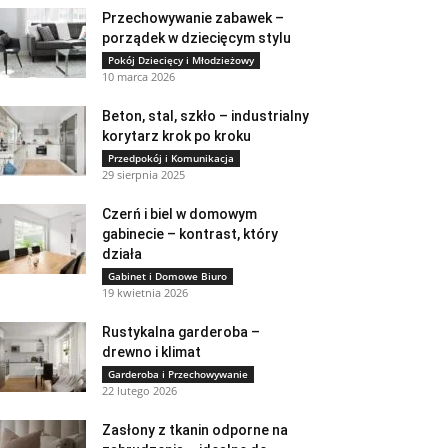
Przechowywanie zabawek –
porządek w dziecięcym stylu
Pokój Dziecięcy i Młodzieżowy
10 marca 2026
Beton, stal, szkło – industrialny
korytarz krok po kroku
Przedpokój i Komunikacja
29 sierpnia 2025
Czerń i biel w domowym
gabinecie – kontrast, który
działa
Gabinet i Domowe Biuro
19 kwietnia 2026
Rustykalna garderoba –
drewno i klimat
Garderoba i Przechowywanie
22 lutego 2026
Zasłony z tkanin odporne na