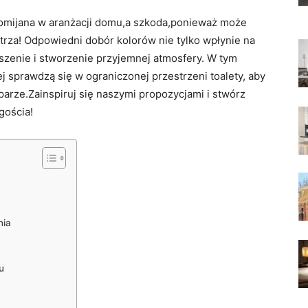
pomijana w aranżacji domu,a szkoda,ponieważ ‍może
rza! Odpowiedni dobór kolorów nie tylko wpłynie⁤ na
szenie i stworzenie⁢ przyjemnej atmosfery. W tym
iej sprawdzą się ⁣w ograniczonej przestrzeni toalety, aby⁤
 parze.Zainspiruj się naszymi propozycjami i ⁢stwórz
gościa!
nia
u