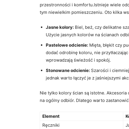
przestronności i komfortu.Istnieje wiele​ o
tym niewielkim pomieszczeniu.⁢ Oto kilka 
Jasne kolory:
Biel, beż, czy delikatne‍ sz
Użycie jasnych kolorów na ścianach odbij
Pastelowe odcienie:
Mięta, błękit czy p
dodać odrobinę koloru, nie przytłaczają
wprowadzają świeżość i spokój.
Stonowane odcienie:
Szarości i ciemnie
jednak warto łączyć‌ je ‌z jaśniejszymi a
Nie tylko kolory ścian są istotne. Akceso
na ogólny odbiór. Dlatego warto zastanowić
Element
K
Ręczniki
J