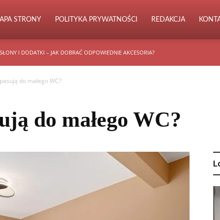
APA STRONY
POLITYKA PRYWATNOŚCI
REDAKCJA
KONT
SŁONY I DODATKI – JAK DOBRAĆ ODPOWIEDNIE AKCESORIA?
y pasują do małego WC?
sują do małego WC?
L