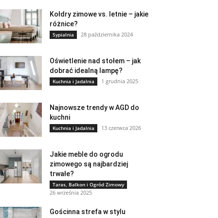
Kołdry zimowe vs. letnie – jakie
różnice?
28 października 2024
Sypialnia
Oświetlenie nad stołem – jak
dobrać idealną lampę?
1 grudnia 2025
Kuchnia i Jadalnia
Najnowsze trendy w AGD do
kuchni
13 czerwca 2026
Kuchnia i Jadalnia
Jakie meble do ogrodu
zimowego są najbardziej
trwałe?
Taras, Balkon i Ogród Zimowy
26 września 2025
Gościnna strefa w stylu