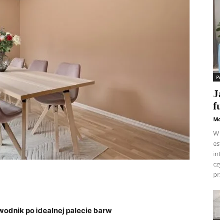
P
J
f
M
W 
es
in
cz
pr
odnik ‌po idealnej palecie​ barw