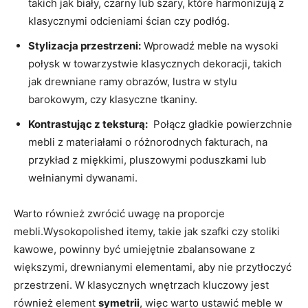
takich jak biały, ⁢czarny lub ⁤szary, ‍które harmonizują z
klasycznymi odcieniami ‍ścian czy podłóg.
Stylizacja przestrzeni:
Wprowadź ‍meble na⁣ wysoki
połysk⁣ w towarzystwie ‌klasycznych dekoracji, takich
jak drewniane ‌ramy obrazów, lustra ‍w stylu
‍barokowym, czy klasyczne tkaniny.
Kontrastując‌ z teksturą:
‍ Połącz gładkie powierzchnie⁤
mebli ​z materiałami o⁣ różnorodnych ​fakturach, na
przykład​ z‌ miękkimi, pluszowymi⁣ poduszkami lub
wełnianymi dywanami.
Warto również zwrócić uwagę na proporcje
mebli.Wysokopolished itemy, ‍takie jak szafki czy stoliki
kawowe, powinny ⁤być ⁣umiejętnie zbalansowane ​z‌
większymi, drewnianymi ​elementami, aby nie⁤ przytłoczyć
⁤przestrzeni. W​ klasycznych wnętrzach ⁣kluczowy ⁢jest
również element
symetrii
, więc warto ustawić meble w