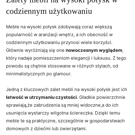
codziennym użytkowaniu
Meble na wysoki połysk zdobywają coraz‍ większą
popularność w aranżacji wnętrz, a ich ⁢obecność w⁣
codziennym użytkowaniu przynosi wiele ⁢korzyści.‍
Głównie ‍wyróżniają ​się one
nowoczesnym wyglądem
,
który nadaje pomieszczeniom elegancji i luksusu. ​Z tego
powodu ⁤są chętnie stosowane w różnych stylach, od
minimalistycznych po glamour.
Jedną z kluczowych⁤ zalet mebli na ‍wysoki połysk jest ich ​
łatwość ⁣w⁤ utrzymaniu⁤ czystości
. Gładkie powierzchnie
sprawiają,że zabrudzenia⁣ są mniej ⁤widoczne,a ‍do ich
usunięcia wystarczy⁣ wilgotna ściereczka. Dzięki temu
⁤meble⁢ te są praktyczne,⁢ szczególnie⁢ w gospodarstwach
⁤domowych z dziećmi ‌lub zwierzętami.