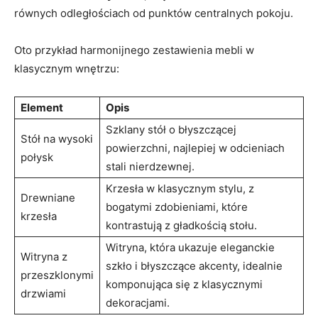
równych odległościach od⁣ punktów⁤ centralnych ⁣pokoju.
Oto przykład harmonijnego zestawienia mebli w
klasycznym wnętrzu:
Element
Opis
Szklany​ stół​ o błyszczącej
Stół‌ na wysoki
powierzchni, najlepiej w odcieniach
połysk
‍stali nierdzewnej.
Krzesła w klasycznym ‍stylu, z
Drewniane
bogatymi‌ zdobieniami, które
krzesła
kontrastują z⁢ gładkością stołu.
Witryna, ​która ukazuje⁢ eleganckie
Witryna​ z‌
szkło i błyszczące akcenty, idealnie
przeszklonymi
komponująca się z klasycznymi
drzwiami
dekoracjami.