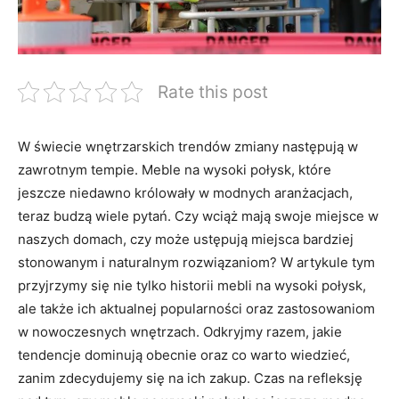
Rate this post
W świecie wnętrzarskich trendów zmiany następują​ w
zawrotnym tempie. Meble na wysoki połysk, które‌
jeszcze niedawno królowały ⁣w modnych‌ aranżacjach,⁣
teraz budzą wiele pytań. Czy ​wciąż⁤ mają swoje miejsce ​w
⁢naszych domach, czy może ⁤ustępują⁣ miejsca ⁣bardziej
stonowanym ‍i naturalnym rozwiązaniom? ⁣W artykule tym
przyjrzymy się nie tylko ​historii mebli na ⁣wysoki połysk,
ale także ich⁣ aktualnej popularności oraz ⁣zastosowaniom
w‍ nowoczesnych wnętrzach. ⁤Odkryjmy razem, jakie
⁣tendencje ‍dominują obecnie oraz co warto wiedzieć,
⁢zanim zdecydujemy się na ich zakup. Czas na ‍refleksję