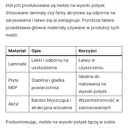
których produkowane są meble na wysoki połysk.
Stosowane laminaty‍ czy ‍farby akrylowe są odporne na
zarysowania⁣ i łatwo się je‌ pielęgnuje. Poniższa tabela
przedstawia główne materiały używane w‌ produkcji tych
mebli:
Materiał
Opis
Korzyści
Lekki i⁣ odporny na
Łatwy w
Laminate
uszkodzenia
czyszczeniu
Idealna do⁤
Płyta
Stabilna i ‍gładka
malowania na‌
MDF
⁣powierzchnia
wysoki⁢ połysk
Bardzo‌ błyszcząca ​i
Wszechstronność w
Akryl
atrakcyjna wizualnie
zastosowaniach
Podsumowując, meble na wysoki połysk ⁢łączą w sobie