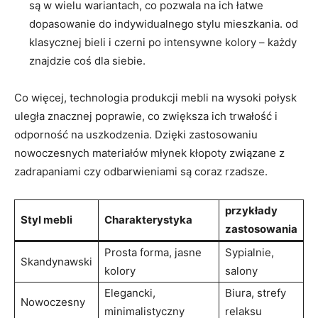
są‌ w wielu⁢ wariantach, co pozwala na ich łatwe
dopasowanie‍ do indywidualnego stylu mieszkania. od
klasycznej bieli i ​czerni po intensywne kolory ​– każdy
znajdzie coś dla siebie.
Co więcej, technologia produkcji⁤ mebli na wysoki połysk
uległa‍ znacznej poprawie, ‌co​ zwiększa ich trwałość ⁢i
‌odporność na uszkodzenia.​ Dzięki zastosowaniu
nowoczesnych materiałów ⁣młynek kłopoty związane z ⁤ ​
zadrapaniami ⁣czy ⁤odbarwieniami⁤ są coraz rzadsze.
przykłady
Styl mebli
Charakterystyka
⁤zastosowania
Prosta forma, jasne‌
Sypialnie,
Skandynawski
kolory
salony
Elegancki,
Biura,⁣ strefy
Nowoczesny
‍minimalistyczny
relaksu