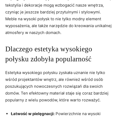
tekstylia i dekoracje ‌mogą ⁢wzbogacić nasze wnętrza,⁣
czyniąc je⁣ jeszcze bardziej ​przytulnymi i ​stylowymi.‍
Meble na ⁣wysoki połysk⁢ to nie⁤ tylko modny element
wyposażenia, ​ale ‍także narzędzie do kreowania ⁤unikalnej
⁤atmosfery ‍w ‍naszych domach.
Dlaczego estetyka⁢ wysokiego
połysku ‌zdobyła⁢ popularność
Estetyka‍ wysokiego połysku zyskała⁣ uznanie nie tylko
wśród projektantów wnętrz, ale również wśród osób
poszukujących‍ nowoczesnych rozwiązań dla ⁤swoich
domów. Ten efektowny materiał staje się coraz bardziej
popularny z wielu powodów, które ⁢warto rozważyć.
Łatwość w pielęgnacji:
‌Powierzchnie na wysoki