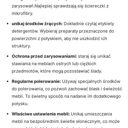
⁤zarysowań.Najlepiej sprawdzają się ‍ściereczki z
⁢mikrofibry.
unikaj ‌środków⁣ żrących:
Dokładnie⁢ czytaj‍ etykiety
detergentów. Wybieraj preparaty przeznaczone do
powierzchni z ⁤połyskiem, aby nie uszkodzić​ ich
struktury.
Ochrona przed zarysowaniami:
staraj⁢ się ⁤unikać⁤
stawiania na ⁢meblach ostrych lub ‍ciężkich
przedmiotów, które ⁣mogą pozostawiać ślady.
Regularne⁤ polerowanie:
Używaj specjalnych środków
do polerowania, co‌ pozwoli ‍zachować⁢ blask i ⁢świeżość
mebli. ‍To świetny sposób na nadanie im dodatkowego ​
połysku.
Właściwe ustawienie mebli:
‍Unikaj umieszczania
mebli na bezpośrednim ⁢świetle‌ słonecznym, co⁤ może