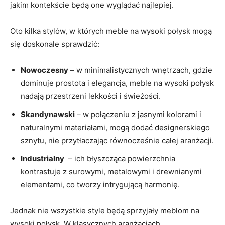
jakim kontekście ⁤będą one​ wyglądać ​najlepiej.
Oto kilka stylów, w których ⁤meble ‌na wysoki‌ połysk ‍mogą⁣
się doskonale sprawdzić:
Nowoczesny
– w minimalistycznych wnętrzach, gdzie
dominuje⁢ prostota i elegancja, meble ⁣na wysoki połysk
nadają ​przestrzeni‌ lekkości i świeżości.
Skandynawski
– w połączeniu‌ z‌ jasnymi kolorami i
naturalnymi materiałami, mogą⁤ dodać designerskiego
sznytu, ‍nie przytłaczając równocześnie całej‍ aranżacji.
Industrialny
⁣ – ⁤ich błyszcząca ⁢powierzchnia
⁣kontrastuje z surowymi, ⁤metalowymi i drewnianymi
⁤elementami, co tworzy intrygującą harmonię.
Jednak nie wszystkie style będą sprzyjały meblom na⁢
wysoki połysk.‌ W klasycznych aranżacjach