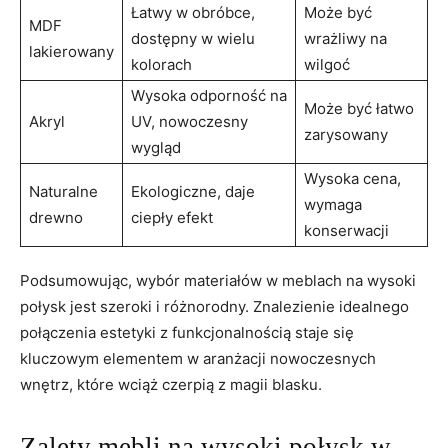
Łatwy w obróbce,
Może być
MDF
dostępny w wielu
wrażliwy‍ na
lakierowany
kolorach
wilgoć
Wysoka⁤ odporność na
Może​ być łatwo
Akryl
UV, nowoczesny
zarysowany
⁣wygląd
Wysoka cena,
Naturalne
Ekologiczne, daje
⁢wymaga
drewno
ciepły ‌efekt
konserwacji
Podsumowując, wybór materiałów w meblach na wysoki
połysk jest szeroki i różnorodny.‍ Znalezienie idealnego
połączenia⁣ estetyki z funkcjonalnością ‍staje się
kluczowym elementem w aranżacji⁤ nowoczesnych
wnętrz, które wciąż ⁣czerpią ‍z⁤ magii blasku.
Zalety ⁢mebli na wysoki połysk w