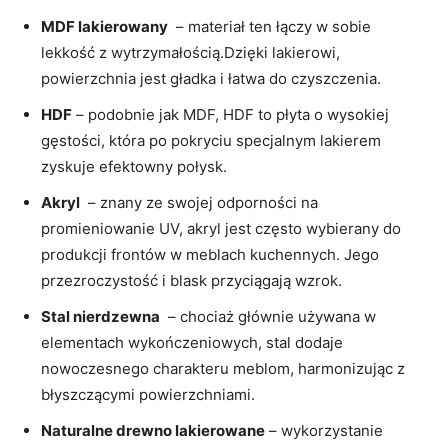
MDF lakierowany
⁢ – materiał ten łączy ⁣w sobie
lekkość z wytrzymałością.Dzięki⁤ lakierowi,
powierzchnia jest gładka i łatwa ⁤do czyszczenia.
HDF
– podobnie jak MDF,⁤ HDF to płyta o⁢ wysokiej
gęstości, ‌która po ⁤pokryciu specjalnym ​lakierem
⁤zyskuje efektowny połysk.
Akryl
⁢ – znany ⁣ze swojej ⁢odporności na
promieniowanie UV, akryl jest często wybierany​ do
⁣produkcji ⁤frontów ⁣w meblach kuchennych. Jego
przezroczystość i blask przyciągają wzrok.
Stal ​nierdzewna
⁣ – chociaż głównie używana w
elementach wykończeniowych,⁢ stal dodaje
nowoczesnego charakteru ⁢meblom, ⁣harmonizując z⁤
błyszczącymi powierzchniami.
Naturalne drewno lakierowane
– wykorzystanie