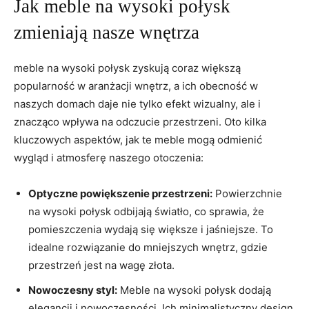
Jak meble ⁤na‌ wysoki połysk
zmieniają nasze‌ wnętrza
meble ‌na wysoki ⁣połysk zyskują coraz ​większą
popularność w ​aranżacji wnętrz, a ich obecność w
naszych domach daje nie tylko efekt wizualny, ale i
znacząco ​wpływa na odczucie przestrzeni. Oto⁢ kilka
⁢kluczowych‍ aspektów,‍ jak te meble mogą odmienić
wygląd ⁣i atmosferę naszego otoczenia:
Optyczne powiększenie przestrzeni:
Powierzchnie
na wysoki połysk odbijają światło,⁢ co sprawia, że ​
pomieszczenia ⁤wydają się większe ⁤i jaśniejsze.​ To⁤
idealne rozwiązanie ⁣do ⁣mniejszych wnętrz, gdzie
przestrzeń jest na wagę złota.
Nowoczesny styl:
Meble‍ na wysoki połysk ‍dodają
elegancji ‍i nowoczesności. Ich minimalistyczny design