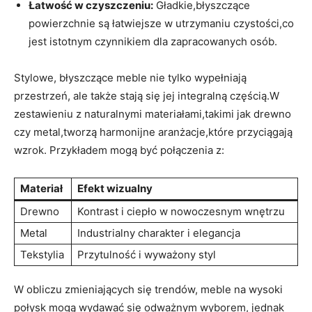
Łatwość w czyszczeniu:
Gładkie,błyszczące
powierzchnie są ‍łatwiejsze ​w ⁣utrzymaniu czystości,co
jest istotnym ‌czynnikiem dla ​zapracowanych osób.
Stylowe, ⁢błyszczące meble nie tylko ⁢wypełniają‍
przestrzeń, ⁣ale także stają się jej integralną częścią.W
zestawieniu z naturalnymi materiałami,takimi⁣ jak drewno
czy⁤ metal,tworzą harmonijne aranżacje,które przyciągają
wzrok.‍ Przykładem mogą być połączenia z:
Materiał
Efekt ‌wizualny
Drewno
Kontrast⁤ i ciepło w‍ nowoczesnym wnętrzu
Metal
Industrialny charakter ‌i elegancja
Tekstylia
Przytulność ​i​ wyważony styl
W‌ obliczu zmieniających się trendów, meble na wysoki
połysk mogą wydawać się odważnym wyborem,​ jednak