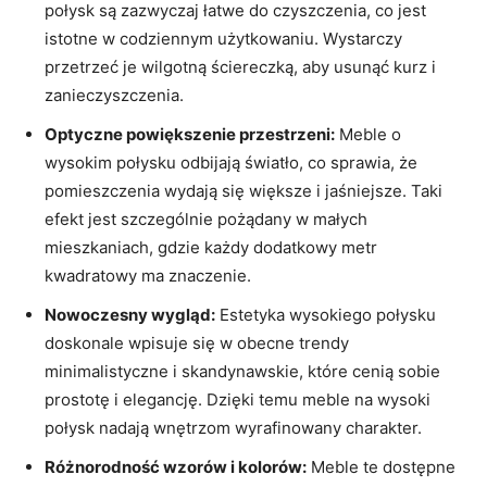
połysk są zazwyczaj łatwe do czyszczenia, co jest
istotne w codziennym użytkowaniu. Wystarczy
przetrzeć⁤ je wilgotną ściereczką, aby usunąć ⁤kurz i
zanieczyszczenia.
Optyczne ⁢powiększenie przestrzeni:
Meble ‍o
wysokim połysku odbijają światło, ⁢co sprawia, że
pomieszczenia wydają się większe​ i jaśniejsze. Taki
efekt ​jest szczególnie⁣ pożądany w małych
mieszkaniach, ‍gdzie każdy dodatkowy metr⁤
kwadratowy ma znaczenie.
Nowoczesny ⁣wygląd:
Estetyka wysokiego połysku⁤
doskonale ​wpisuje się w obecne trendy
minimalistyczne‍ i skandynawskie, które cenią sobie
prostotę​ i‍ elegancję.​ Dzięki temu meble na wysoki⁤
połysk⁢ nadają ⁣wnętrzom wyrafinowany charakter.
Różnorodność wzorów i kolorów:
Meble te dostępne