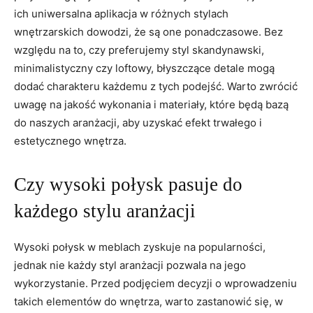
ich uniwersalna aplikacja ⁣w⁤ różnych stylach
wnętrzarskich dowodzi, że są one ⁤ponadczasowe. Bez
względu na to, czy preferujemy ‌styl skandynawski,⁢
minimalistyczny czy loftowy, błyszczące detale mogą​
dodać⁢ charakteru każdemu‌ z tych⁢ podejść. Warto⁢ zwrócić
⁢uwagę na jakość wykonania i materiały, ⁣które będą⁤ bazą
do ‌naszych aranżacji, aby uzyskać​ efekt trwałego ‍i
estetycznego wnętrza.
Czy wysoki ‌połysk ⁣pasuje do
każdego stylu​ aranżacji
Wysoki połysk w meblach zyskuje na ⁤popularności,⁣
jednak nie każdy styl aranżacji pozwala‌ na⁢ jego
⁣wykorzystanie. Przed⁤ podjęciem decyzji‍ o wprowadzeniu​
takich ⁢elementów do wnętrza, warto zastanowić się, w