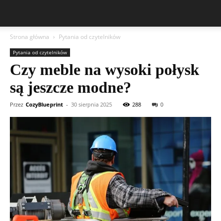
Strona główna
Pytania od czytelników
Pytania od czytelników
Czy meble na wysoki połysk
są jeszcze modne?
Przez
CozyBlueprint
-
30 sierpnia 2025
288
0