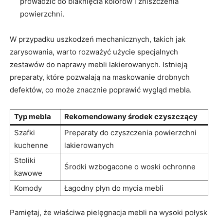
prowadzić‍ do blaknięcia kolorów i zniszczenia
powierzchni.
W⁢ przypadku ‌uszkodzeń⁣ mechanicznych, takich jak
zarysowania, warto rozważyć użycie specjalnych
zestawów do naprawy ‍mebli ⁣lakierowanych. Istnieją
preparaty, które pozwalają na ‍maskowanie drobnych
defektów, co może ⁤znacznie⁤ poprawić ‌wygląd ⁤mebla.
Typ mebla
Rekomendowany środek czyszczący
Szafki
Preparaty do ⁤czyszczenia powierzchni ​
kuchenne
lakierowanych
Stoliki
Środki wzbogacone o woski ochronne
kawowe
Komody
Łagodny ​płyn‍ do mycia mebli
Pamiętaj, ⁤że właściwa pielęgnacja mebli na wysoki ‍połysk