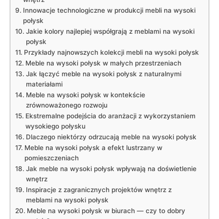
Innowacje technologiczne‍ w⁤ produkcji ‌mebli na ​wysoki
połysk
Jakie ⁢kolory najlepiej współgrają z meblami ‍na wysoki⁢
połysk
Przykłady najnowszych kolekcji mebli na⁢ wysoki połysk
Meble‍ na wysoki⁣ połysk w małych przestrzeniach
Jak łączyć ⁤meble na wysoki połysk z⁣ naturalnymi
⁢materiałami
Meble‌ na wysoki połysk w ⁤kontekście
zrównoważonego rozwoju
Ekstremalne‌ podejścia ⁤do aranżacji⁣ z ⁢wykorzystaniem
‍wysokiego ⁣połysku
Dlaczego⁣ niektórzy odrzucają meble na wysoki połysk
Meble na wysoki połysk a efekt ⁤lustrzany w
pomieszczeniach
Jak ⁤meble ⁢na​ wysoki połysk‍ wpływają na ‍doświetlenie
wnętrz
Inspiracje z⁣ zagranicznych ‌projektów ‍wnętrz z
meblami na⁣ wysoki‍ połysk
Meble ‌na ​wysoki połysk ⁤w biurach — czy‍ to dobry