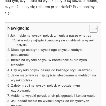
nad tym, czy meble na wysoki ⁢połysk są jeszcze modne,
czy może⁤ stały się reliktem przeszłości? ⁣Przekonajmy
się!
Nawigacja:
Jak meble ⁤na‌ wysoki połysk zmieniają nasze‌ wnętrza
jakie‌ kolory najlepiej⁢ komponują się z meblami na wysoki
połysk?
Dlaczego estetyka⁢ wysokiego połysku ‌zdobyła⁢
popularność
meble na wysoki połysk w kontekście⁤ aktualnych
trendów
Czy wysoki ‌połysk ⁣pasuje do każdego stylu​ aranżacji
Jakie materiały są najczęściej ⁣stosowane w⁣ meblach ⁣na
wysoki⁣ połysk
Zalety ⁢mebli na wysoki połysk w codziennym
użytkowaniu
Meble na wysoki połysk⁢ a ich pielęgnacja‌ i ⁢konserwacja
Jak dodać meble na‍ wysoki‍ połysk do klasycznych
wnętrz