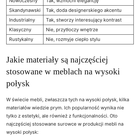
Nowoczesny
Tak, wzmocni⁤ elegancję
Skandynawski
Tak, doda designerskiego akcentu
Industrialny
Tak, stworzy interesujący ⁤kontrast
Klasyczny
Nie, przytłoczy wnętrze
Rustykalny
Nie,‍ rozmyje ciepło stylu
Jakie materiały są najczęściej
⁣stosowane w⁣ meblach ⁣na wysoki⁣
połysk
W świecie mebli, zwłaszcza tych na wysoki​ połysk, kilka
materiałów wiedzie ‍prym. Ich popularność⁤ wynika nie
tylko ⁢z estetyki, ‌ale⁢ również z funkcjonalności. Oto
‍najczęściej​ stosowane ‍surowce w produkcji⁤ mebli na
⁤wysoki połysk: