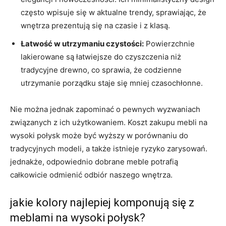
często ‍wpisuje⁤ się w aktualne trendy, sprawiając, że
wnętrza ⁤prezentują‍ się na czasie i⁣ z klasą.
Łatwość w ‌utrzymaniu czystości:
Powierzchnie
lakierowane ⁢są łatwiejsze‌ do ‌czyszczenia niż
⁣tradycyjne drewno, co sprawia,‍ że codzienne
utrzymanie porządku staje się ⁤mniej czasochłonne.
Nie można jednak zapominać o pewnych wyzwaniach
związanych z​ ich użytkowaniem. Koszt zakupu ‌mebli na
‍wysoki połysk ‍może być⁤ wyższy​ w porównaniu do
tradycyjnych modeli, a także istnieje ryzyko zarysowań.​
jednakże, odpowiednio dobrane⁤ meble potrafią
całkowicie⁢ odmienić odbiór naszego wnętrza.
jakie‌ kolory najlepiej⁢ komponują się z
meblami na wysoki połysk?