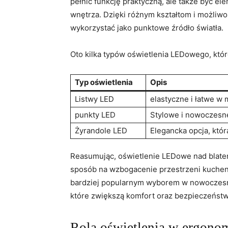
pełnić funkcję‍ praktyczną,​ ale także być e
⁤wnętrza. Dzięki ⁢różnym ‍kształtom i możl
wykorzystać jako punktowe źródło światła.
Oto kilka ⁣typów​ oświetlenia LEDowego,‌ kt
Typ oświetlenia
Opis
Listwy ‍LED
elastyczne i ‍łatwe w
punkty LED
Stylowe i nowoczesne,
Żyrandole LED
Elegancka opcja, ‍któ
Reasumując, oświetlenie ⁣LEDowe⁤ nad blatem 
sposób na wzbogacenie przestrzeni kuchenne
bardziej popularnym wyborem w nowoczesny
które zwiększą komfort oraz bezpieczeństw
Rola oświetlenia w ergonom