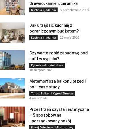
drewno, kamień, ceramika
3 października 2025
Kuchnia i Jadalnia
Jak urządzić kuchnię z
ograniczonym budżetem?
26 maja 2026
Kuchnia i Jadalnia
Czy warto robić zabudowę pod
sufit w sypialni?
Pytania od czytelników
18 sierpnia 2025
Metamorfoza balkonu przed i
po – case study
Taras, Balkon i Ogród Zimowy
4 maja 2026
Przestrzeń czysta i estetyczna
– 5 sposobów na
uporządkowany pokój
Pokój Dziecięcy i Młodzieżowy