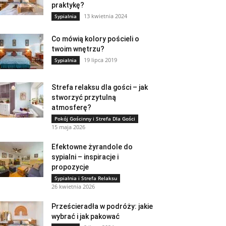
praktykę?
13 kwietnia 2024
Sypialnia
Co mówią kolory pościeli o
twoim wnętrzu?
19 lipca 2019
Sypialnia
Strefa relaksu dla gości – jak
stworzyć przytulną
atmosferę?
Pokój Gościnny i Strefa Dla Gości
15 maja 2026
Efektowne żyrandole do
sypialni – inspiracje i
propozycje
Sypialnia i Strefa Relaksu
26 kwietnia 2026
Prześcieradła w podróży: jakie
wybrać i jak pakować