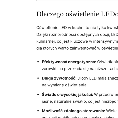
Dlaczego ⁣oświetlenie LEDow
Oświetlenie ​LED w⁤ kuchni to nie tylko kwest
Dzięki różnorodności dostępnych opcji, LED-
kulinarnej, co jest kluczowe w intensywny
dla których⁢ warto zainwestować w oświetle
Efektywność energetyczna:
⁤Oświetleni
żarówki, co przekłada się na ⁢niższe rachu
Długa ​żywotność:
Diody‌ LED mają znacz
na wymianę‍ oświetlenia.
Światło o ‌wysokiej jakości:
W przeciwieńs
jasne, naturalne ⁤światło, co⁢ jest niez
Możliwość zdalnego sterowania:
Wiele 
aplikacji ​mobilnych,co pozwala na łatwe 