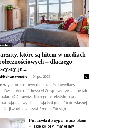
ypialnia
arzuty, które są hitem w mediach
połecznościowych – dlaczego
szyscy je...
chitekturawnetrz
-
19 lipca 2023
0
rzuty, które zdobywają serca użytkowników
diów społecznościowych! Co sprawia, że są one tak
pularne? Sprawdź, dlaczego te tekstylne cuda
budzają zachwyt i inspirują tysiące osób do własnej
anżacji wnętrz. #narzut #moda #design
Poszewki do sypialni bez okien
– jakie kolory i materiały