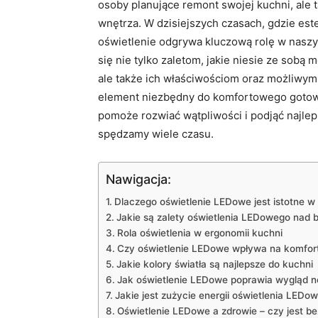
osoby planujące remont swojej kuchni, ale ⁣
wnętrza. W dzisiejszych czasach,‍ gdzie est
oświetlenie⁤ odgrywa kluczową rolę​ w nas
się ​nie tylko⁤ zaletom, jakie​ niesie ze so
ale także ich właściwościom oraz możliwym
element niezbędny do komfortowego gotowania
pomoże rozwiać wątpliwości i podjąć najleps
spędzamy wiele‍ czasu.
Nawigacja:
Dlaczego ⁣oświetlenie LEDowe jest‍ istotne w⁣
Jakie są zalety ​oświetlenia ​LEDowego ⁤nad 
Rola oświetlenia w ergonomii kuchni
Czy ​oświetlenie LEDowe‌ wpływa na komfor
Jakie⁤ kolory‍ światła są najlepsze do kuchni
Jak⁣ oświetlenie LEDowe poprawia wygląd 
Jakie jest zużycie‌ energii ⁤oświetlenia LED
Oświetlenie LEDowe a‌ zdrowie – czy jest ‍b