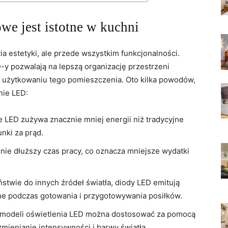
e jest‍ istotne w⁣ kuchni
ia estetyki, ⁤ale ⁣przede wszystkim‍ funkcjonalności.
y pozwalają na‍ lepszą ‍organizację ‍przestrzeni
m użytkowaniu tego pomieszczenia. Oto⁤ kilka powodów,
nie LED:
e ‍LED zużywa znacznie mniej energii niż tradycyjne
nki za ​prąd.
nie dłuższy czas pracy, co oznacza mniejsze wydatki
twie do innych źródeł światła, ‍diody​ LED emitują
będne podczas gotowania i przygotowywania posiłków.
⁤modeli oświetlenia LED⁣ można dostosować za pomocą
zmienianie intensywności i⁢ barwy światła.