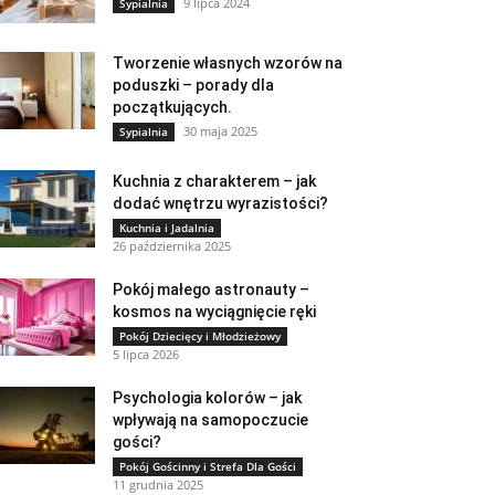
9 lipca 2024
Sypialnia
Tworzenie własnych wzorów na
poduszki – porady dla
początkujących.
30 maja 2025
Sypialnia
Kuchnia z charakterem – jak
dodać wnętrzu wyrazistości?
Kuchnia i Jadalnia
26 października 2025
Pokój małego astronauty –
kosmos na wyciągnięcie ręki
Pokój Dziecięcy i Młodzieżowy
5 lipca 2026
Psychologia kolorów – jak
wpływają na samopoczucie
gości?
Pokój Gościnny i Strefa Dla Gości
11 grudnia 2025