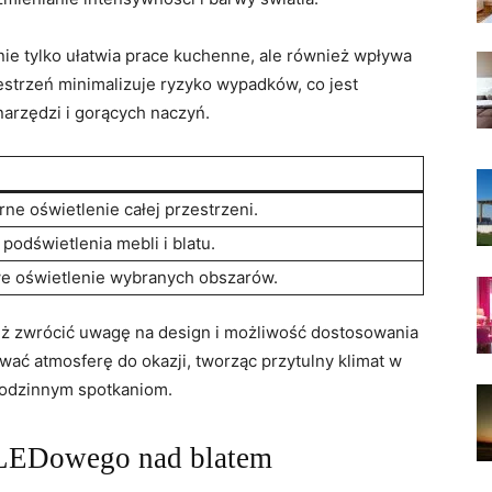
nie tylko⁢ ułatwia prace kuchenne, ale również wpływa
trzeń minimalizuje ⁢ryzyko⁢ wypadków, co​ jest
narzędzi i gorących naczyń.
e oświetlenie całej przestrzeni.
podświetlenia mebli i blatu.
e oświetlenie wybranych obszarów.
eż ‍zwrócić uwagę na design i możliwość dostosowania
ować‍ atmosferę do okazji, tworząc przytulny klimat w
 rodzinnym spotkaniom.
a ​LEDowego ⁤nad blatem