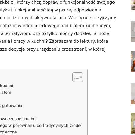
także ci, którzy chcą poprawić funkcjonalność swojego
etyka i funkcjonalność idą⁤ w parze, odpowiednie
zych codziennych aktywnościach. W artykule przyjrzymy
bą montaż oświetlenia ledowego nad ⁣blatem kuchennym,
 alternatywom. Czy to ⁣tylko modny dodatek, a może
 i pracy w‌ kuchni? Zapraszam​ do⁤ lektury,​ która⁢
ze decyzje przy urządzaniu przestrzeni, ⁤w ⁣której
 kuchni
blatem
t gotowania
nowoczesnej kuchni
owego w porównaniu ​do tradycyjnych źródeł
ezpieczne