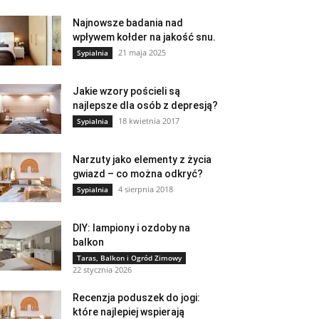
Najnowsze badania nad
wpływem kołder na jakość snu.
21 maja 2025
Sypialnia
Jakie wzory pościeli są
najlepsze dla osób z depresją?
18 kwietnia 2017
Sypialnia
Narzuty jako elementy z życia
gwiazd – co można odkryć?
4 sierpnia 2018
Sypialnia
DIY: lampiony i ozdoby na
balkon
Taras, Balkon i Ogród Zimowy
22 stycznia 2026
Recenzja poduszek do jogi:
które najlepiej wspierają