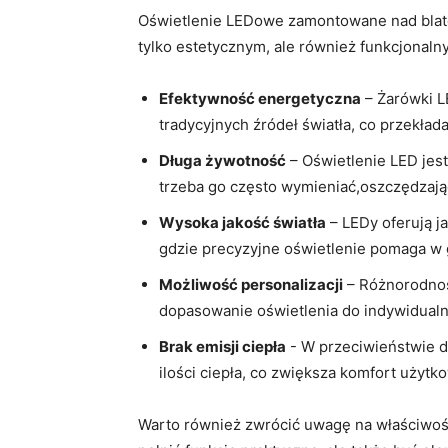
Oświetlenie LEDowe⁤ zamontowane nad blate
tylko estetycznym, ⁤ale również funkcjonal
Efektywność energetyczna
– Żarówki L
tradycyjnych⁣ źródeł światła, co przekład
Długa żywotność
– Oświetlenie LED jest⁤
trzeba go często⁣ wymieniać,oszczędzając
Wysoka jakość światła
– LEDy oferują ja
gdzie precyzyjne oświetlenie pomaga w 
Możliwość personalizacji
– Różnorodność
dopasowanie oświetlenia do indywidualn
Brak emisji ciepła
⁣- W przeciwieństwie 
ilości⁢ ciepła, co zwiększa komfort użyt
Warto również zwrócić‍ uwagę na⁢ właściwoś