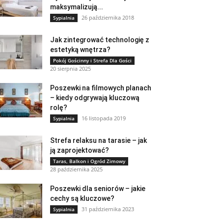
maksymalizują...
26 października 2018
Sypialnia
Jak zintegrować technologię z
estetyką wnętrza?
Pokój Gościnny i Strefa Dla Gości
20 sierpnia 2025
Poszewki na filmowych planach
– kiedy odgrywają kluczową
rolę?
16 listopada 2019
Sypialnia
Strefa relaksu na tarasie – jak
ją zaprojektować?
Taras, Balkon i Ogród Zimowy
28 października 2025
Poszewki dla seniorów – jakie
cechy są kluczowe?
31 października 2023
Sypialnia