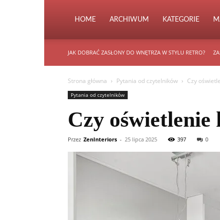
HOME
ARCHIWUM
KATEGORIE
M
JAK DOBRAĆ ZASŁONY DO WNĘTRZA W STYLU RETRO?
ZA
Strona główna
Pytania od czytelników
Czy oświetl
Pytania od czytelników
Czy oświetlenie
Przez
ZenInteriors
-
25 lipca 2025
397
0