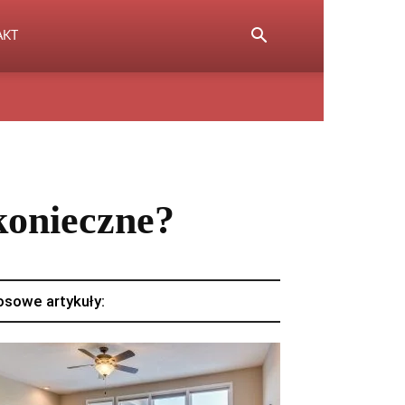
AKT
konieczne?
osowe artykuły: