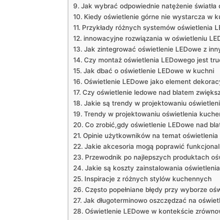
Jak ‌wybrać odpowiednie natężenie światła 
Kiedy oświetlenie górne nie wystarcza w k
Przykłady różnych‌ systemów oświetlenia
innowacyjne rozwiązania w oświetleniu L
Jak zintegrować oświetlenie LEDowe z inn
Czy montaż oświetlenia LEDowego jest‌ tr
Jak ‍dbać o ‍oświetlenie ​LEDowe w kuchni
Oświetlenie LEDowe jako element dekorac
Czy oświetlenie ledowe nad blatem zwiększ
Jakie są trendy w projektowaniu oświetlen
Trendy w projektowaniu​ oświetlenia kuch
Co zrobić,gdy‍ oświetlenie LEDowe nad bla
Opinie użytkowników na temat⁤ oświetleni
Jakie ​akcesoria mogą poprawić funkcjona
Przewodnik ⁣po‍ najlepszych‌ produktach o
Jakie ‌są koszty zainstalowania oświetle
Inspiracje z różnych stylów kuchennych
Często popełniane błędy przy wyborze oświ
Jak długoterminowo oszczędzać na oświetl
Oświetlenie LEDowe w kontekście zrówn