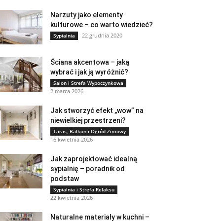
Narzuty jako elementy
kulturowe – co warto wiedzieć?
22 grudnia 2020
Sypialnia
Ściana akcentowa – jaką
wybrać i jak ją wyróżnić?
Salon i Strefa Wypoczynkowa
2 marca 2026
Jak stworzyć efekt „wow” na
niewielkiej przestrzeni?
Taras, Balkon i Ogród Zimowy
16 kwietnia 2026
Jak zaprojektować idealną
sypialnię – poradnik od
podstaw
Sypialnia i Strefa Relaksu
22 kwietnia 2026
Naturalne materiały w kuchni –