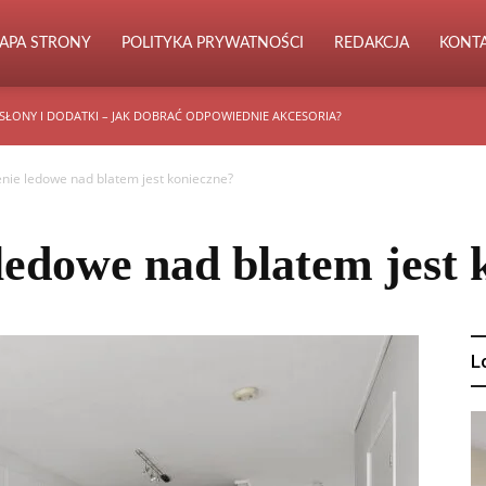
APA STRONY
POLITYKA PRYWATNOŚCI
REDAKCJA
KONT
SŁONY I DODATKI – JAK DOBRAĆ ODPOWIEDNIE AKCESORIA?
enie ledowe nad blatem jest konieczne?
 ledowe nad blatem jest 
L