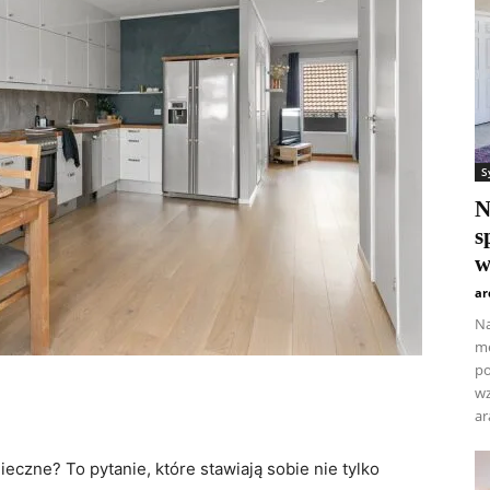
S
N
s
w
ar
Na
me
po
wz
ar
ieczne? To pytanie, które stawiają sobie nie tylko