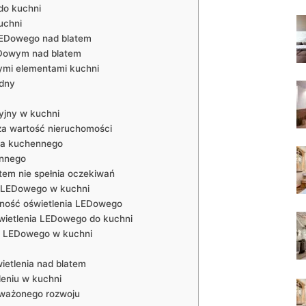
do ⁢kuchni
uchni
 LEDowego nad blatem
EDowym nad blatem
ymi⁤ elementami kuchni
udny
yjny w kuchni
a wartość⁣ nieruchomości
ia ​kuchennego
ennego
tem nie ​spełnia oczekiwań
a LEDowego w kuchni
lność ⁢oświetlenia LEDowego
świetlenia LEDowego do ‌kuchni
nia LEDowego w kuchni
etlenia⁣ nad blatem
eniu w kuchni
oważonego rozwoju