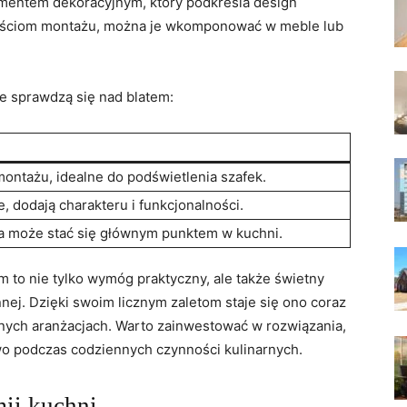
lementem dekoracyjnym, który ​podkreśla⁢ design
iwościom montażu, można je wkomponować ⁤w meble⁢ lub
óre sprawdzą się nad blatem:
 montażu, idealne do ⁣podświetlenia szafek.
 ‍dodają charakteru i funkcjonalności.
ra⁢ może stać się głównym punktem w kuchni.
⁢to⁣ nie tylko wymóg praktyczny, ​ale⁣ także świetny
j. Dzięki swoim ⁣licznym zaletom⁤ staje się ono coraz
ch aranżacjach. Warto ⁢zainwestować w rozwiązania,
o podczas​ codziennych czynności kulinarnych.
ii kuchni