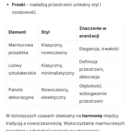
Freski
– nadadzą przestrzeni unikalny styl i
osobowość.
Znaczenie w
Element
Styl
aranżacji
Marmurowa
Klasyczny,
Elegancja, trwałość
posadzka
nowoczesny
Definicja
Listwy
Klasyczny,
przestrzeni,
sztukaterskie
minimalistyczny
dekoracja
Głębokość,
Panele
Nowoczesny,
wzbogacenie
dekoracyjne
eklektyczny
przestrzeni
W dzisiejszych czasach stawiamy na
harmonię
między
tradycją a nowoczesnością. Wykorzystanie marmurowych
posadzek i sztukaterii pozwala na stworzenie