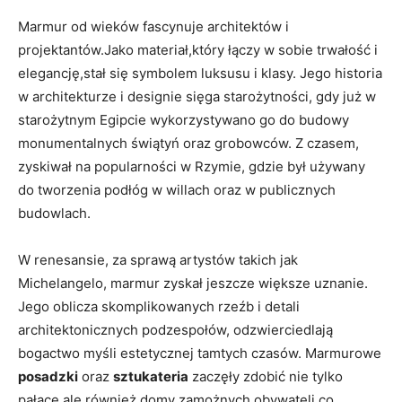
Marmur od wieków fascynuje architektów i
projektantów.Jako materiał,który łączy w sobie trwałość i
elegancję,stał się symbolem luksusu i klasy. Jego historia
w architekturze i designie sięga starożytności, gdy już w
starożytnym Egipcie wykorzystywano go do budowy
monumentalnych świątyń oraz grobowców. Z czasem,
zyskiwał na popularności w Rzymie, gdzie był używany
do tworzenia podłóg w willach oraz w publicznych
budowlach.
W renesansie, za sprawą artystów takich jak
Michelangelo, marmur zyskał jeszcze większe uznanie.
Jego oblicza skomplikowanych rzeźb i detali
architektonicznych podzespołów, odzwierciedlają
bogactwo myśli estetycznej tamtych czasów. Marmurowe
posadzki
oraz
sztukateria
zaczęły zdobić nie tylko
pałace,ale również domy zamożnych obywateli,co