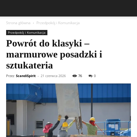
Strona główna
Przedpokój i Komunikacja
Przedpokój i Komunikacja
Powrót do klasyki –
marmurowe posadzki i
sztukateria
Przez
ScandiSpirit
-
21 czerwca 2026
76
0