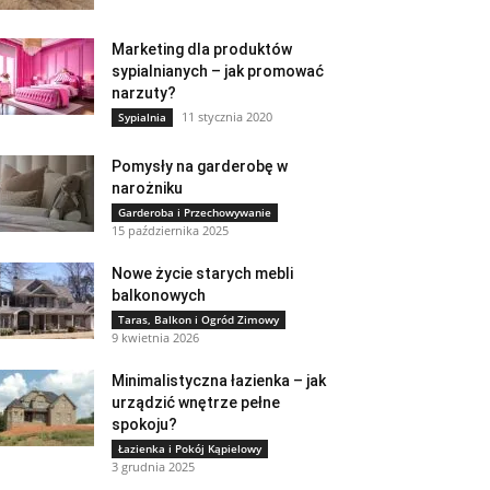
Marketing dla produktów
sypialnianych – jak promować
narzuty?
11 stycznia 2020
Sypialnia
Pomysły na garderobę w
narożniku
Garderoba i Przechowywanie
15 października 2025
Nowe życie starych mebli
balkonowych
Taras, Balkon i Ogród Zimowy
9 kwietnia 2026
Minimalistyczna łazienka – jak
urządzić wnętrze pełne
spokoju?
Łazienka i Pokój Kąpielowy
3 grudnia 2025