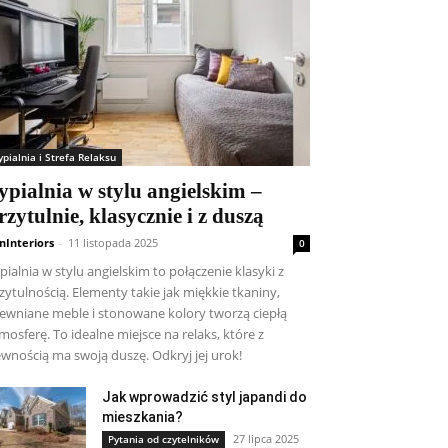
ypialnia i Strefa Relaksu
ypialnia w stylu angielskim –
rzytulnie, klasycznie i z duszą
nInteriors
-
11 listopada 2025
0
pialnia w stylu angielskim to połączenie klasyki z
zytulnością. Elementy takie jak miękkie tkaniny,
ewniane meble i stonowane kolory tworzą ciepłą
mosferę. To idealne miejsce na relaks, które z
wnością ma swoją duszę. Odkryj jej urok!
Jak wprowadzić styl japandi do
mieszkania?
27 lipca 2025
Pytania od czytelników