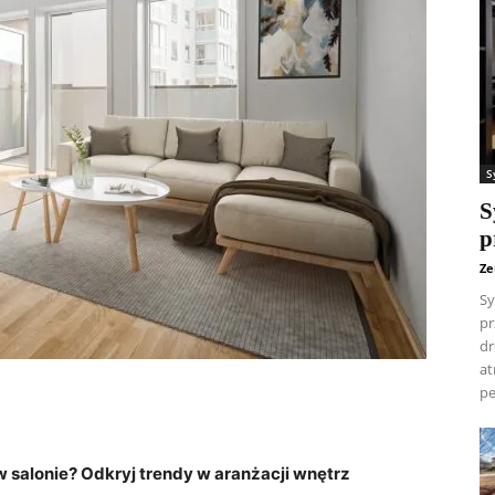
S
S
p
Ze
Sy
pr
dr
at
pe
w salonie? Odkryj ⁣trendy w aranżacji wnętrz