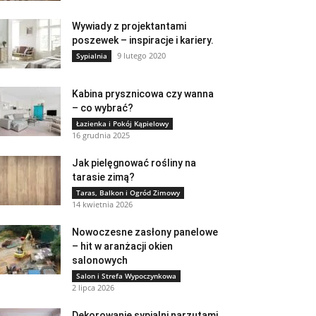
Wywiady z projektantami
poszewek – inspiracje i kariery.
9 lutego 2020
Sypialnia
Kabina prysznicowa czy wanna
– co wybrać?
Łazienka i Pokój Kąpielowy
16 grudnia 2025
Jak pielęgnować rośliny na
tarasie zimą?
Taras, Balkon i Ogród Zimowy
14 kwietnia 2026
Nowoczesne zasłony panelowe
– hit w aranżacji okien
salonowych
Salon i Strefa Wypoczynkowa
2 lipca 2026
Dekorowanie sypialni narzutami