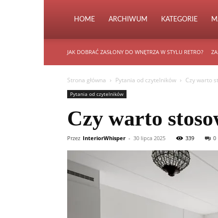
HOME
ARCHIWUM
KATEGORIE
M
JAK DOBRAĆ ZASŁONY DO WNĘTRZA W STYLU RETRO?
ZA
Strona główna
Pytania od czytelników
Czy warto s
Pytania od czytelników
Czy warto stoso
Przez
InteriorWhisper
-
30 lipca 2025
339
0