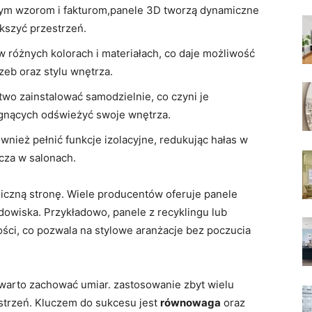
ym wzorom i fakturom,panele 3D tworzą dynamiczne
kszyć​ przestrzeń.
 różnych kolorach i materiałach, co daje ‍możliwość
eb oraz stylu wnętrza.
wo ⁢zainstalować ‍samodzielnie, co czyni ⁤je‍
gnących odświeżyć swoje ⁣wnętrza.
nież pełnić funkcje izolacyjne, redukując hałas w
zcza w salonach.
iczną ⁤stronę. Wiele producentów oferuje panele​
owiska. Przykładowo, ‌panele z recyklingu lub
ci,‌ co pozwala ‌na stylowe ​aranżacje bez poczucia⁤
j ​warto zachować umiar. zastosowanie zbyt wielu
trzeń.‌ Kluczem do sukcesu jest
równowaga
oraz