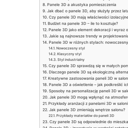
Panele 3D‍ a akustyka ‌pomieszczenia
Jak dbać o panele 3D,‍ aby‍ służyły przez lat
Czy panele 3D mają właściwości izolacyjn
Budżet na panele 3D – ile to kosztuje?
Panele ⁢3D ⁣jako ⁢element‌ dekoracji i wyraz
Jakie są najnowsze trendy w ⁢projektowani
Panele 3D w różnych stylach: ⁢nowoczesny, 
Nowoczesny styl
Klasyczny styl
Styl industrialny
Czy panele 3D‍ sprawdzą się‌ w małych⁢ po
Dlaczego panele 3D są ekologiczną altern
Kreatywne zastosowania paneli⁤ 3D w salon
Panele⁢ 3D a oświetlenie – ‍jak podkreślić ic
Sposoby ⁣na personalizację paneli 3D​ w sal
Jak panele 3D mogą wpłynąć na atmosferę
Przykłady‌ aranżacji z panelami 3D​ w salon
Jak panele 3D zmieniają wnętrze salonu?
Przykłady materiałów ‍do‌ paneli 3D
Czy panele 3D są odpowiednie do miesz