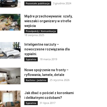
3 grudnia 2024
Pozostałe publikacje
Mądre przechowywanie: szafy,
wieszaki i organizery w strefie
wejścia
Przedpokój i Komunikacja
18 sierpnia 2025
Inteligentne narzuty –
nowoczesne rozwiązania dla
sypialni.
18 marca 2019
Sypialnia
Nowe spojrzenie na fronty –
ryflowania, lamele, detale
25 stycznia 2026
Kuchnia i Jadalnia
Jak dbać o pościel z koronkami
i delikatnymi ozdobami?
31 lipca 2017
Sypialnia