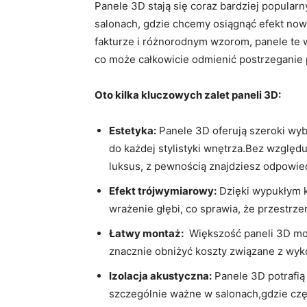
Panele ⁢3D stają się coraz ⁤bardziej popular
salonach, gdzie chcemy osiągnąć efekt nowoc
fakturze⁣ i ​różnorodnym ‌wzorom, panele te
co ⁤może ⁤całkowicie⁤ odmienić postrzeganie 
Oto kilka kluczowych zalet paneli 3D:
Estetyka:
Panele 3D oferują szeroki⁤ wy
do każdej⁢ stylistyki ⁤wnętrza.Bez względu
luksus, ⁤z​ pewnością znajdziesz odpowie
Efekt ⁢trójwymiarowy:
Dzięki wypukłym k
wrażenie głębi, co ⁣sprawia, ​że‍ przestrze
Łatwy montaż:
‍ Większość paneli‌ 3D m
znacznie obniżyć koszty związane ⁤z wyk
Izolacja​ akustyczna:
Panele ​3D potrafią
szczególnie ważne w salonach,gdzie czę