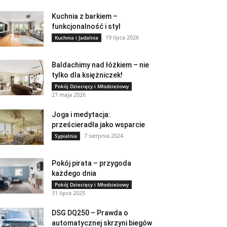
Kuchnia z barkiem –
funkcjonalność i styl
19 lipca 2026
Kuchnia i Jadalnia
Baldachimy nad łóżkiem – nie
tylko dla księżniczek!
Pokój Dziecięcy i Młodzieżowy
27 maja 2026
Joga i medytacja:
prześcieradła jako wsparcie
7 sierpnia 2024
Sypialnia
Pokój pirata – przygoda
każdego dnia
Pokój Dziecięcy i Młodzieżowy
31 lipca 2025
DSG DQ250 – Prawda o
automatycznej skrzyni biegów