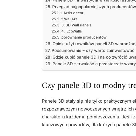
Panele 3D ‍- inwestycja w wartości estet
Przegląd⁤ najpopularniejszych producentów
1. Artis decor
2.WallArt
3. 3D Wall Panels
4. ‍ EcoWalls
porównanie producentów
Opinie użytkowników paneli 3D w aranżacji
Podsumowanie – czy warto zainwestować‌ 
Gdzie⁣ kupić panele 3D i na co zwrócić uw
Panele 3D – trwałość a⁣ przestarzałe wzory
Czy panele 3D to modny tre
Panele 3D stały⁢ się nie ⁢tylko praktycznym 
rozpoznawczym nowoczesnych ⁣wnętrz.Ich or
charakteru każdemu pomieszczeniu. Jeśli ​zas
kluczowych powodów, dla których panele 3D