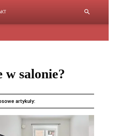
AKT
e w salonie?
osowe artykuły: