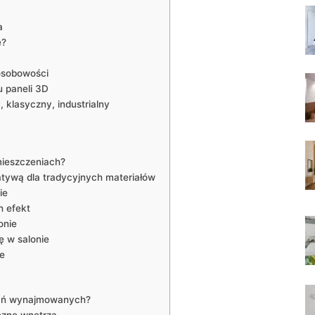
a
e?
 osobowości
u paneli 3D
klasyczny,⁤ industrialny
mieszczeniach?
atywą dla tradycyjnych materiałów
ie
h‌ efekt
onie
 w salonie
ie
kań wynajmowanych?