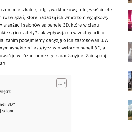
trzeni mieszkalnej odgrywa ⁤kluczową⁤ rolę, właściciele
 rozwiązań, które nadadzą ich wnętrzom wyjątkowy ​
aranżacji salonów ‍są‍ panele 3D, które w ciągu
akie​ są‌ ich zalety? ⁤Jak wpływają na wizualny odbiór
ia, ‍zanim⁤ podejmiemy decyzję ⁣o ich​ zastosowaniu.W
cznym‍ aspektom i estetycznym walorom paneli 3D, ‌a
ć je​ w różnorodne style⁢ aranżacyjne. Zainspiruj​
ar!
wnętrz
neli ⁤3D?
j ‍salonu