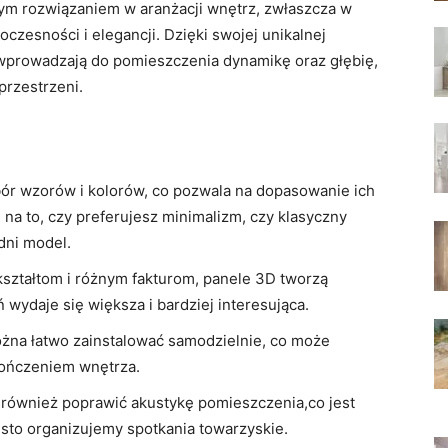
nym‍ rozwiązaniem w aranżacji wnętrz, zwłaszcza w⁤
zesności i ⁢elegancji. Dzięki swojej unikalnej
 wprowadzają do pomieszczenia ⁢dynamikę oraz ‌głębię,
przestrzeni.
bór wzorów i kolorów, co ‍pozwala na dopasowanie ich
 na to, ‍czy preferujesz minimalizm,‍ czy ‍klasyczny
dni⁣ model.
ształtom i różnym fakturom, panele 3D tworzą
ń wydaje się większa i bardziej ⁣interesująca.
ożna łatwo zainstalować samodzielnie, co może
ończeniem ⁢wnętrza.
 również poprawić akustykę ‌pomieszczenia,co jest
sto organizujemy spotkania towarzyskie.