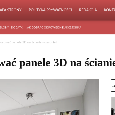
APA STRONY
POLITYKA PRYWATNOŚCI
REDAKCJA
KONT
SŁONY I DODATKI – JAK DOBRAĆ ODPOWIEDNIE AKCESORIA?
tosować panele 3D na ścianie w salonie?
wać panele 3D na ściani
L