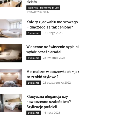
działa
Gabinet i Domowe Biuro
19 kwietnia 2026
Kołdry z jedwabiu morwowego
– dlaczego są tak cenione?
12 lutego 2025
Sypialnia
Wiosenne odświeżenie sypialni:
wybór prześcieradeł
23 kwietnia 2025
Sypialnia
Minimalizm w poszewkach – jak
to zrobić stylowo?
23 października 2022
Sypialnia
Klasyczna elegancja czy
nowoczesne szaleństwo?
Stylizacje pościeli
16 lipca 2023
Sypialnia