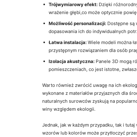
Trójwymiarowy efekt:
Dzięki różnorodn
wrażenie głębi,co może⁣ optycznie ​powię
Możliwość personalizacji:
Dostępne są w
dopasowania ich do indywidualnych potrz
Łatwa‌ instalacja:
Wiele ​modeli można‍ łat
przystępnym rozwiązaniem dla osób⁤ pra
Izolacja akustyczna:
Panele⁢ 3D mogą rów
pomieszczeniach, ​co jest ⁢istotne,‍ zwłas
Warto również zwrócić uwagę na ich ‌ekolog
wykonane z materiałów przyjaznych dla środ
naturalnych surowców zyskują ⁣na⁣ popularnoś
winy względem ekologii.
Jednak, jak ​w każdym przypadku,⁤ tak i tuta
wzorów lub kolorów może przytłoczyć przes