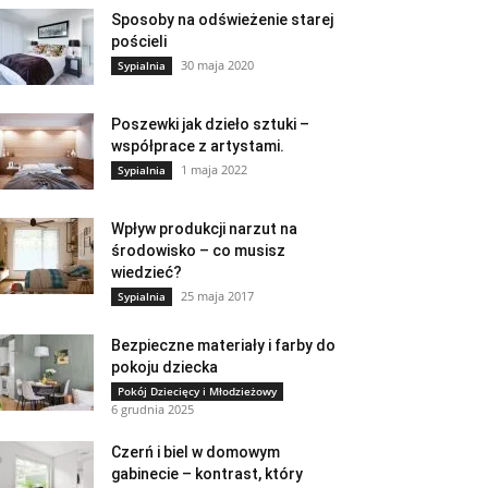
Sposoby na odświeżenie starej
pościeli
30 maja 2020
Sypialnia
Poszewki jak dzieło sztuki –
współprace z artystami.
1 maja 2022
Sypialnia
Wpływ produkcji narzut na
środowisko – co musisz
wiedzieć?
25 maja 2017
Sypialnia
Bezpieczne materiały i farby do
pokoju dziecka
Pokój Dziecięcy i Młodzieżowy
6 grudnia 2025
Czerń i biel w domowym
gabinecie – kontrast, który