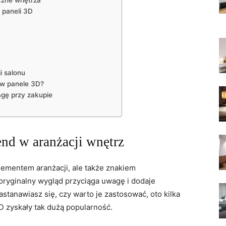
yczne wnętrza
 paneli 3D
 ‍salonu
w panele⁢ 3D?
agę przy zakupie
nd ⁤w aranżacji wnętrz
​elementem aranżacji, ale także znakiem
yginalny wygląd ⁣przyciąga uwagę ‌i dodaje
tanawiasz się, czy warto‌ je zastosować,‌ oto kilka
 zyskały tak​ dużą popularność.