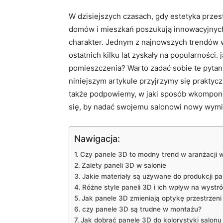
W dzisiejszych czasach, gdy ​estetyka⁤ przes
domów i ⁢mieszkań poszukują innowacyjnych
charakter. Jednym z najnowszych trendów⁤ w 
ostatnich kilku lat zyskały na popularności. j
⁤pomieszczenia? Warto zadać sobie ⁣te pytan
niniejszym artykule ⁣przyjrzymy ‌się prakty
także podpowiemy, w jaki sposób wkomponowa
się, ⁣by nadać swojemu⁢ salonowi ​nowy wymi
Nawigacja:
Czy panele 3D to modny trend ⁤w aranżacji 
Zalety paneli 3D w ​salonie
Jakie⁤ materiały są ‍używane do⁤ produkcji pa
Różne⁤ style paneli 3D i ‍ich ⁣wpływ ⁤na⁤ wystró
Jak‍ panele⁤ 3D zmieniają optykę przestrzeni
czy panele 3D są trudne w montażu?
Jak dobrać panele‍ 3D⁢ do kolorystyki salonu