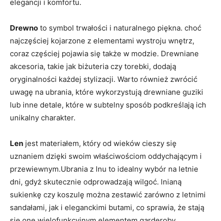
elegancji i komfortu.
Drewno
to symbol trwałości i naturalnego piękna. choć
najczęściej kojarzone z elementami wystroju wnętrz,
coraz częściej pojawia się także w modzie. Drewniane
akcesoria, takie jak biżuteria czy torebki, dodają
oryginalności każdej stylizacji. Warto również zwrócić
uwagę na ubrania, które wykorzystują drewniane guziki
lub inne detale, które w subtelny sposób podkreślają ich
unikalny charakter.
Len
jest materiałem, który od wieków cieszy się
uznaniem dzięki swoim właściwościom oddychającym i
przewiewnym.Ubrania z lnu to idealny wybór na letnie
dni, gdyż skutecznie odprowadzają wilgoć. lnianą
sukienkę czy koszulę można zestawić zarówno z letnimi
sandałami, jak i eleganckimi butami, co sprawia, że stają
się one wielofunkcyjnym elementem garderoby.