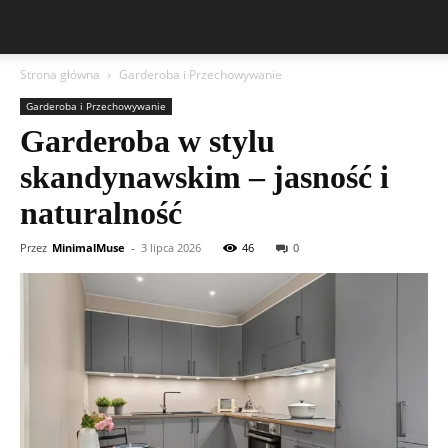
Strona główna
Garderoba i Przechowywanie
Garderoba i Przechowywanie
Garderoba w stylu
skandynawskim – jasność i
naturalność
Przez
MinimalMuse
-
3 lipca 2026
46
0