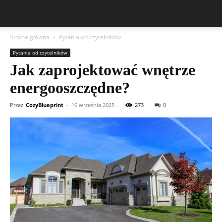
Strona główna
Pytania od czytelników
Pytania od czytelników
Jak zaprojektować wnętrze
energooszczędne?
Przez
CozyBlueprint
-
10 września 2025
273
0