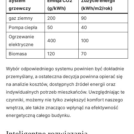
System
Emisja CO2
Zużycie energii​
grzewczy
(g/kWh)
(kWh/m2/rok)
gaz ziemny
200
90
Pompa ciepła
50
40
Ogrzewanie
400
100
elektryczne
Biomasa
120
70
Wybór odpowiedniego systemu powinien być dokładnie
przemyślany,‌ a ​ostateczna decyzja powinna opierać się
na analizie kosztów, dostępnych źródeł‌ energii⁤ oraz
indywidualnych potrzeb mieszkańców. Uwzględniając te
czynniki, możemy nie tylko zwiększyć komfort naszego
wnętrza, ale także ⁤znacząco ‍wpłynąć na⁣ efektywność
energetyczną całego budynku.
Inteligentne rozwiązania