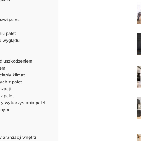
rozwiązania
iu palet
o wyglądu
ed uszkodzeniem
iem
ciepły klimat
ych z palet
nżacji
z palet
y wykorzystania palet
innym
w aranżacji wnętrz