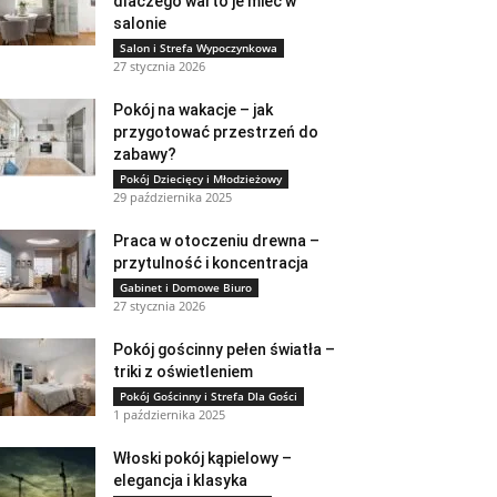
dlaczego warto je mieć w
salonie
Salon i Strefa Wypoczynkowa
27 stycznia 2026
Pokój na wakacje – jak
przygotować przestrzeń do
zabawy?
Pokój Dziecięcy i Młodzieżowy
29 października 2025
Praca w otoczeniu drewna –
przytulność i koncentracja
Gabinet i Domowe Biuro
27 stycznia 2026
Pokój gościnny pełen światła –
triki z oświetleniem
Pokój Gościnny i Strefa Dla Gości
1 października 2025
Włoski pokój kąpielowy –
elegancja i klasyka