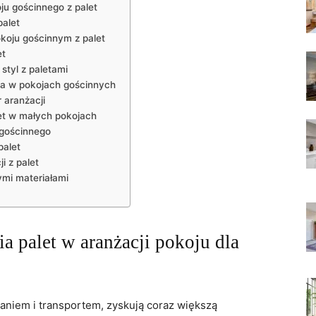
ju gościnnego z palet
palet
okoju gościnnym z palet
et
styl z paletami
a w pokojach gościnnych
 aranżacji
et w małych pokojach
 gościnnego
palet
i z palet
ymi materiałami
ia palet w aranżacji pokoju dla
aniem i transportem, zyskują coraz większą