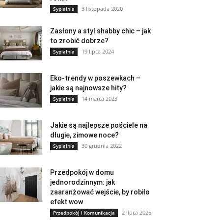
3 listopada 2020
Sypialnia
Zasłony a styl shabby chic – jak
to zrobić dobrze?
19 lipca 2024
Sypialnia
Eko-trendy w poszewkach –
jakie są najnowsze hity?
14 marca 2023
Sypialnia
Jakie są najlepsze pościele na
długie, zimowe noce?
30 grudnia 2022
Sypialnia
Przedpokój w domu
jednorodzinnym: jak
zaaranżować wejście, by robiło
efekt wow
2 lipca 2026
Przedpokój i Komunikacja