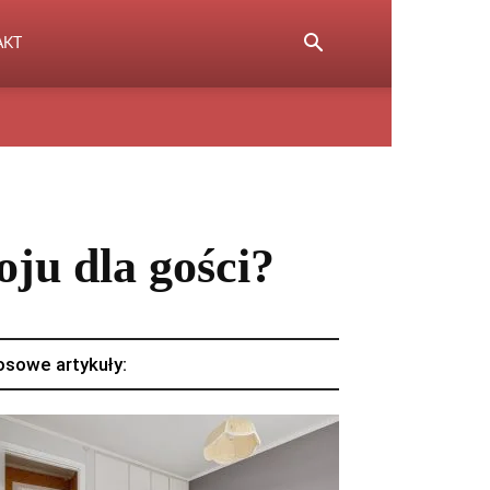
AKT
ju dla gości?
osowe artykuły: