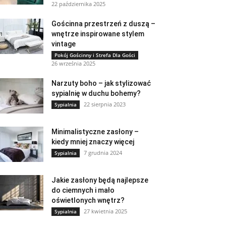
22 października 2025
Gościnna przestrzeń z duszą –
wnętrze inspirowane stylem
vintage
Pokój Gościnny i Strefa Dla Gości
26 września 2025
Narzuty boho – jak stylizować
sypialnię w duchu bohemy?
22 sierpnia 2023
Sypialnia
Minimalistyczne zasłony –
kiedy mniej znaczy więcej
7 grudnia 2024
Sypialnia
Jakie zasłony będą najlepsze
do ciemnych i mało
oświetlonych wnętrz?
27 kwietnia 2025
Sypialnia