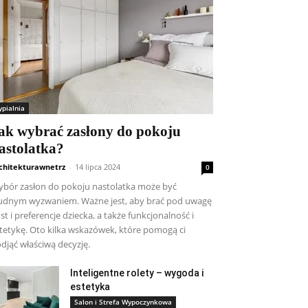
ypialnia
ak wybrać zasłony do pokoju
astolatka?
chitekturawnetrz
-
14 lipca 2024
0
bór zasłon do pokoju nastolatka może być
udnym wyzwaniem. Ważne jest, aby brać pod uwagę
st i preferencje dziecka, a także funkcjonalność i
tetykę. Oto kilka wskazówek, które pomogą ci
djąć właściwą decyzję.
Inteligentne rolety – wygoda i
estetyka
Salon i Strefa Wypoczynkowa