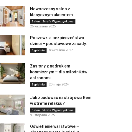
Nowoczesny salon z
klasycznym akcentem
Salon i Strefa Wypoczynkowa
26 września 2025
Poszewki a bezpieczeństwo
dzieci – podstawowe zasady.
8 września 2017
Sypialnia
Zasłony z nadrukiem
kosmicznym – dla miłośników
astronomii
20 maja 2024
Sypialnia
Jak zbudować nastrój światłem
w strefie relaksu?
Salon i Strefa Wypoczynkowa
9 listopada 2025
Oświetlenie warstwowe –