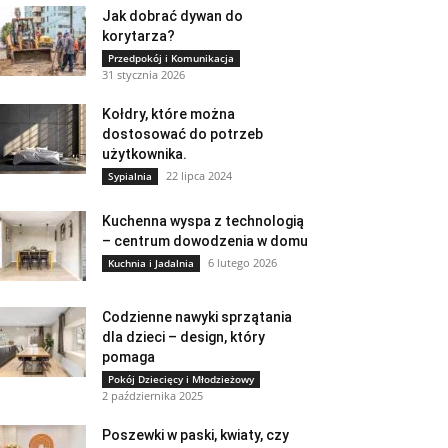
Jak dobrać dywan do
korytarza?
Przedpokój i Komunikacja
31 stycznia 2026
Kołdry, które można
dostosować do potrzeb
użytkownika.
22 lipca 2024
Sypialnia
Kuchenna wyspa z technologią
– centrum dowodzenia w domu
6 lutego 2026
Kuchnia i Jadalnia
Codzienne nawyki sprzątania
dla dzieci – design, który
pomaga
Pokój Dziecięcy i Młodzieżowy
2 października 2025
Poszewki w paski, kwiaty, czy