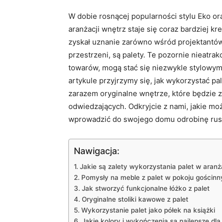
W dobie rosnącej popularności stylu Eko o
aranżacji wnętrz staje się coraz bardziej 
zyskał uznanie zarówno wśród projektantów
przestrzeni, są palety. Te pozornie nieatra
towarów, mogą stać się niezwykle stylowy
artykule przyjrzymy się, jak wykorzystać pal
zarazem oryginalne wnętrze, które będzie 
odwiedzających. Odkryjcie z nami, jakie moż
wprowadzić do swojego domu odrobinę rus
Nawigacja:
Jakie są zalety wykorzystania palet w aranża
Pomysły na meble z palet w pokoju gościn
Jak stworzyć funkcjonalne łóżko z palet
Oryginalne stoliki kawowe z palet
Wykorzystanie palet jako półek na książki
Jakie kolory i wykończenia są najlepsze dla