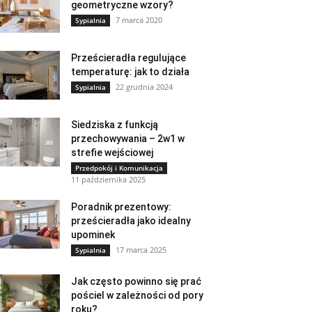
geometryczne wzory?
7 marca 2020
Sypialnia
Prześcieradła regulujące
temperaturę: jak to działa
22 grudnia 2024
Sypialnia
Siedziska z funkcją
przechowywania – 2w1 w
strefie wejściowej
Przedpokój i Komunikacja
11 października 2025
Poradnik prezentowy:
prześcieradła jako idealny
upominek
17 marca 2025
Sypialnia
Jak często powinno się prać
pościel w zależności od pory
roku?