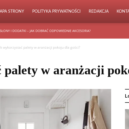
APA STRONY
POLITYKA PRYWATNOŚCI
REDAKCJA
KONT
SŁONY I DODATKI – JAK DOBRAĆ ODPOWIEDNIE AKCESORIA?
ak wykorzystać palety w aranżacji pokoju dla gości?
 palety w aranżacji poko
L