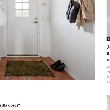
S
J
n
ar
Wy
tr
gu
es
po
 dla gości?