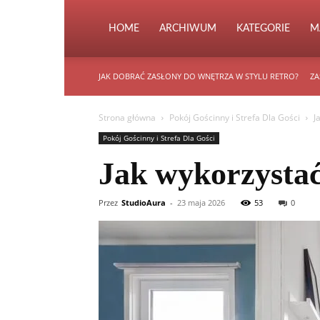
HOME
ARCHIWUM
KATEGORIE
M
JAK DOBRAĆ ZASŁONY DO WNĘTRZA W STYLU RETRO?
ZA
Strona główna
Pokój Gościnny i Strefa Dla Gości
J
Pokój Gościnny i Strefa Dla Gości
Jak wykorzystać
Przez
StudioAura
-
23 maja 2026
53
0