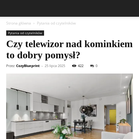
Strona główna
Pytania od czytelników
Pytania od czytelników
Czy telewizor nad kominkiem
to dobry pomysł?
Przez
CozyBlueprint
-
25 lipca 2025
422
0