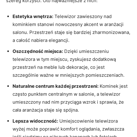
szereg korzyści. Oto najważniejsze z ⁢nich:
Estetyka‍ wnętrza:
Telewizor zawieszony nad
kominkiem stanowi nowoczesny akcent w ‍aranżacji
salonu. Przestrzeń staje⁢ się⁢ bardziej zharmonizowana,
⁣a całość nabiera elegancji.
Oszczędność miejsca:
Dzięki umieszczeniu
telewizora w tym miejscu, zyskujesz ​dodatkową
przestrzeń na meble lub dekoracje, co⁢ jest
szczególnie ważne w mniejszych pomieszczeniach.
Naturalne centrum każdej przestrzeni:
Kominek jest
często punktem centralnym​ w salonie,⁤ a telewizor
umieszczony nad nim przyciąga wzrok‌ i sprawia,​ że
cała aranżacja staje się ⁢spójna.
Lepsza widoczność:
Umiejscowienie telewizora
wyżej może poprawić komfort oglądania, zwłaszcza⁤
jeśli siedzimy na niższych kanapach lub fotelach,