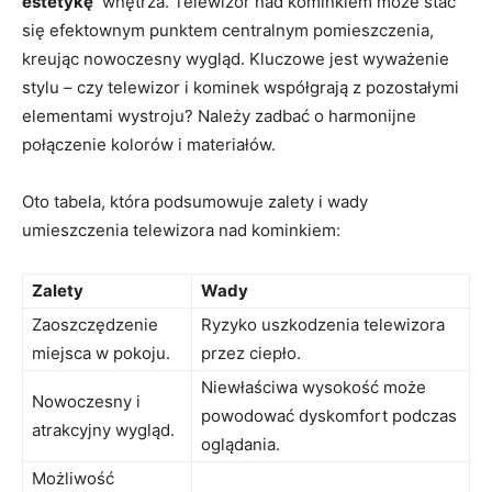
estetykę
‍ wnętrza. Telewizor ‌nad kominkiem może stać
się efektownym punktem ⁢centralnym pomieszczenia,‍
kreując nowoczesny wygląd.⁤ Kluczowe jest wyważenie
stylu ‍–‍ czy telewizor i kominek współgrają z pozostałymi
elementami wystroju? Należy zadbać o harmonijne
połączenie kolorów ‍i materiałów.
Oto​ tabela, która podsumowuje‌ zalety i wady
umieszczenia‌ telewizora nad kominkiem:
Zalety
Wady
Zaoszczędzenie‍
Ryzyko uszkodzenia telewizora
miejsca w pokoju.
przez⁢ ciepło.
Niewłaściwa wysokość ⁣może
Nowoczesny i
powodować dyskomfort podczas
atrakcyjny wygląd.
oglądania.
Możliwość