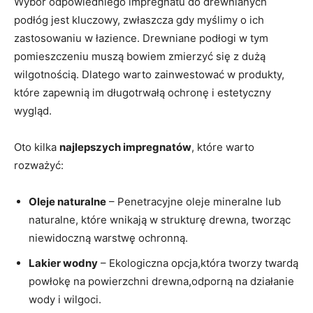
Wybór odpowiedniego impregnatu do drewnianych
podłóg ​jest kluczowy, zwłaszcza gdy myślimy ​o ich
⁣zastosowaniu w łazience. Drewniane podłogi w tym​
pomieszczeniu muszą‌ bowiem zmierzyć się z dużą
wilgotnością. Dlatego‌ warto​ zainwestować ‍w produkty,
które zapewnią im‍ długotrwałą⁤ ochronę⁢ i estetyczny
wygląd.
Oto kilka
najlepszych impregnatów
, które‌ warto
rozważyć:
Oleje naturalne
– Penetracyjne oleje mineralne lub
⁣naturalne, które wnikają ‍w strukturę drewna, tworząc
niewidoczną ​warstwę ochronną.
Lakier wodny
– Ekologiczna opcja,która⁣ tworzy twardą‌
powłokę​ na powierzchni drewna,odporną na⁢ działanie
wody i⁣ wilgoci.