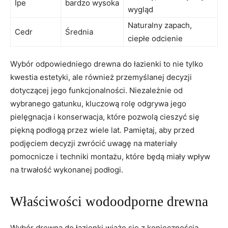
Ipe
bardzo⁤ wysoka
wygląd
Naturalny zapach,
Cedr
Średnia
ciepłe odcienie
Wybór ⁤odpowiedniego drewna do łazienki to nie⁣ tylko⁣
kwestia estetyki, ale również przemyślanej decyzji
‍dotyczącej jego funkcjonalności. Niezależnie od
⁢wybranego ⁢gatunku, kluczową rolę‌ odgrywa jego
pielęgnacja i‍ konserwacja, ‍które ⁣pozwolą cieszyć się‌
piękną podłogą⁤ przez wiele lat. ​Pamiętaj, aby przed ​
podjęciem decyzji zwrócić uwagę‍ na materiały
pomocnicze i techniki montażu, ⁢które będą ⁢miały wpływ
na trwałość wykonanej podłogi.
Właściwości wodoodporne⁣ drewna
Wybór drewna do⁤ łazienki wiąże się z⁢ koniecznością