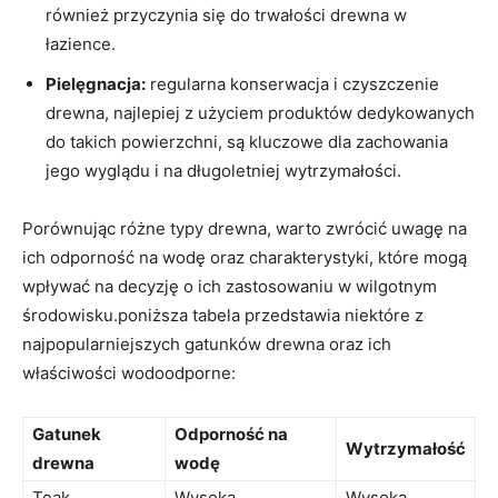
również przyczynia ⁤się do trwałości‍ drewna w
łazience.
Pielęgnacja:
regularna⁢ konserwacja i​ czyszczenie
drewna, najlepiej z użyciem produktów dedykowanych
do takich powierzchni,⁣ są‌ kluczowe dla zachowania
jego wyglądu i na długoletniej wytrzymałości.
Porównując różne typy drewna, ‍warto zwrócić uwagę na
ich odporność na wodę oraz⁢ charakterystyki,‌ które⁣ mogą ​
wpływać na decyzję o ich zastosowaniu w wilgotnym
środowisku.poniższa tabela przedstawia niektóre z
najpopularniejszych gatunków drewna oraz ich
właściwości wodoodporne:
Gatunek
Odporność na
Wytrzymałość
drewna
wodę
Teak
Wysoka
Wysoka