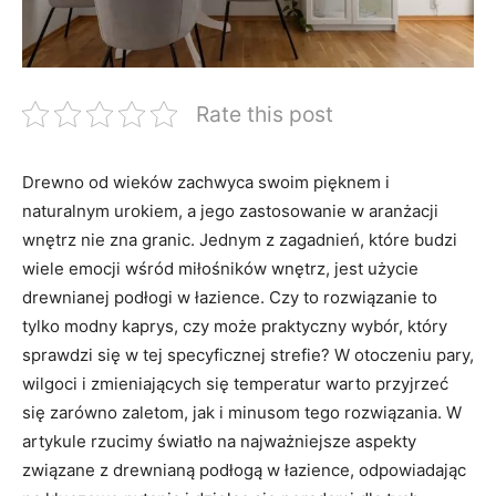
Rate this post
Drewno od ⁤wieków zachwyca ‍swoim pięknem i⁤
naturalnym urokiem, a⁣ jego zastosowanie​ w aranżacji
wnętrz nie zna granic. Jednym⁣ z ‌zagadnień, które budzi‌
wiele emocji ⁣wśród miłośników⁢ wnętrz, jest użycie
‍drewnianej podłogi w łazience. Czy ‌to rozwiązanie to
tylko modny ⁢kaprys, czy może praktyczny wybór, który
sprawdzi się⁤ w tej specyficznej strefie? ​W otoczeniu ​pary,
wilgoci i ⁣zmieniających się temperatur warto ⁤przyjrzeć
⁤się zarówno zaletom, jak i minusom tego rozwiązania. W
⁤artykule‍ rzucimy ​światło na najważniejsze aspekty
związane z drewnianą podłogą w łazience, odpowiadając