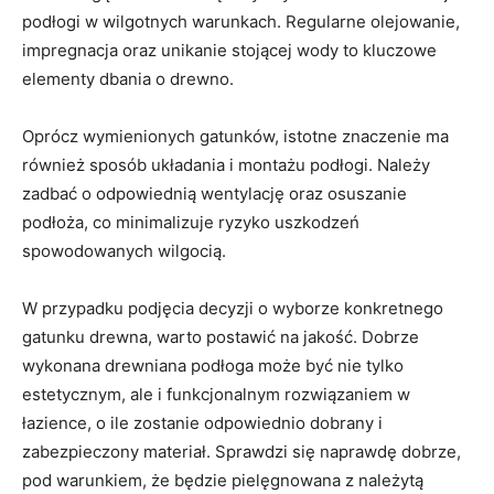
podłogi w ‌wilgotnych ‍warunkach. Regularne ⁣olejowanie,
impregnacja oraz unikanie stojącej wody to⁣ kluczowe
elementy dbania ⁢o drewno.
Oprócz ⁤wymienionych gatunków, istotne znaczenie ma
również sposób układania ​i montażu podłogi. Należy
zadbać o odpowiednią wentylację⁢ oraz osuszanie
podłoża, co⁣ minimalizuje ryzyko ‌uszkodzeń
⁢spowodowanych wilgocią.
W przypadku podjęcia decyzji o wyborze konkretnego
gatunku drewna, ⁢warto postawić na jakość. Dobrze
wykonana drewniana podłoga ‍może‍ być nie tylko
estetycznym,​ ale i funkcjonalnym rozwiązaniem w
łazience, o‍ ile zostanie odpowiednio dobrany ⁤i⁣
zabezpieczony materiał. Sprawdzi się ‌naprawdę dobrze,
pod warunkiem,⁢ że‍ będzie pielęgnowana z należytą