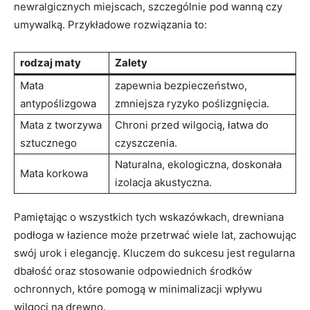
newralgicznych miejscach, szczególnie pod ​wanną czy
umywalką. Przykładowe rozwiązania to:
rodzaj​ maty
Zalety
Mata
zapewnia bezpieczeństwo,
antypoślizgowa
zmniejsza ryzyko poślizgnięcia.
Mata z ⁣tworzywa
Chroni ‍przed​ wilgocią, łatwa⁣ do
sztucznego
czyszczenia.
Naturalna, ekologiczna, doskonała
Mata ⁣korkowa
izolacja akustyczna.
Pamiętając o ‍wszystkich tych wskazówkach, drewniana
podłoga ⁤w łazience może przetrwać wiele ⁢lat, zachowując
swój ⁣urok i elegancję. Kluczem do‌ sukcesu jest regularna
dbałość oraz stosowanie odpowiednich środków
ochronnych,‍ które pomogą w minimalizacji wpływu
‍wilgoci‌ na drewno.