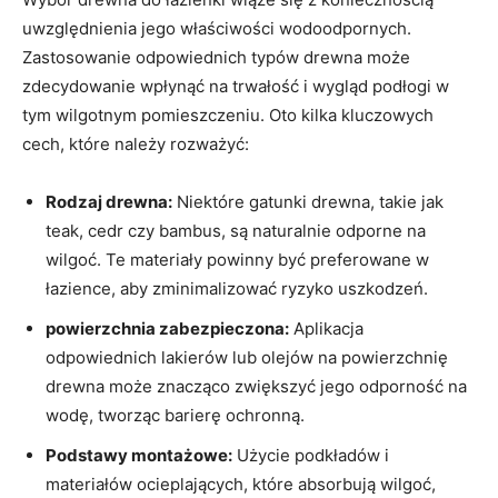
uwzględnienia jego właściwości wodoodpornych.
Zastosowanie‍ odpowiednich typów drewna może
zdecydowanie wpłynąć na ⁣trwałość ‍i wygląd‌ podłogi w
tym wilgotnym pomieszczeniu. ⁤Oto kilka‌ kluczowych
cech, które należy rozważyć:
Rodzaj ​drewna:
Niektóre gatunki⁢ drewna, takie jak
teak, cedr czy bambus, są naturalnie odporne na
wilgoć. ‍Te ‍materiały powinny być‌ preferowane ⁢w
⁤łazience, aby ‌zminimalizować ryzyko uszkodzeń.
powierzchnia zabezpieczona:
Aplikacja
odpowiednich lakierów lub olejów na powierzchnię
drewna​ może⁢ znacząco zwiększyć jego‍ odporność na
wodę, ⁢tworząc‌ barierę⁢ ochronną.
Podstawy montażowe:
Użycie podkładów i
materiałów​ ocieplających, które absorbują ‌wilgoć,