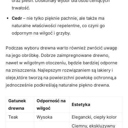
oraz pleśń. Doskonały wybór dla osób ceniących
⁤trwałość.
Cedr
– nie ‌tylko pięknie pachnie, ale także ma
naturalne właściwości repelentne,⁣ co czyni go
odpornym⁣ na⁣ wilgoć i grzyby.
Podczas wyboru drewna warto również zwrócić uwagę
na jego obróbkę. Dobrze⁤ zaimpregnowane drewno,
nawet w ⁣wilgotnym‍ otoczeniu, będzie bardziej odporne
na zniszczenia. Najlepszym rozwiązaniem​ są⁣ lakiery i
oleje,które tworzą na⁣ powierzchni powłokę ochronną,a
jednocześnie podkreślają naturalne piękno⁢ drewna.
Gatunek ​
Odporność na
Estetyka
drewna
wilgoć
Teak
Wysoka
Elegancki, ciepły kolor
Ciemny, ekskluzywny