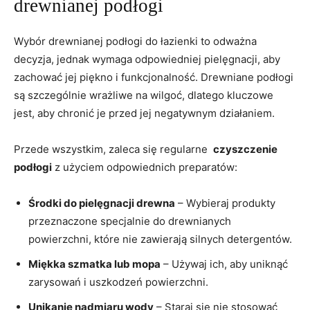
drewnianej podłogi
Wybór drewnianej podłogi do łazienki to​ odważna
decyzja, jednak wymaga odpowiedniej pielęgnacji, aby
zachować ‌jej⁢ piękno i ⁣funkcjonalność. Drewniane podłogi
są szczególnie wrażliwe na wilgoć, ⁣dlatego kluczowe
jest,⁢ aby chronić je przed​ jej⁤ negatywnym‍ działaniem.
Przede​ wszystkim, zaleca się regularne ⁢
czyszczenie
podłogi
z‌ użyciem odpowiednich preparatów:
Środki do pielęgnacji drewna
– ⁢Wybieraj produkty
‌przeznaczone ⁣specjalnie do drewnianych
powierzchni,‌ które nie zawierają‌ silnych detergentów.
Miękka szmatka lub mopa
–‍ Używaj ⁣ich, ​aby uniknąć
zarysowań i uszkodzeń powierzchni.
Unikanie nadmiaru⁢ wody
– ‍Staraj się nie stosować