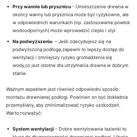
Przy⁤ wannie lub ​prysznicu
-⁣ Umieszczenie ⁣drewna w⁣
okolicy wanny lub prysznica może być ryzykowne, ale
w ‍odpowiednich​ warunkach (np. zastosowanie​ powłok
wodoodpornych) może wprowadzić‌ ciepło i styl.
Na podwyższeniu
⁣ – Jeśli zdecydujesz ⁢się na
podwyższoną podłogę,zapewni to ⁤lepszy‌ dostęp do
⁣wentylacji i⁣ zmniejszy⁢ ryzyko gromadzenia się
wody,co jest istotne dla utrzymania drewna w dobrym⁣
stanie.
Ważnym aspektem‍ jest również odpowiedni sposób
‌montażu ‍drewnianej podłogi. Powinien on ⁤być dokładnie
przemyślany, ‌aby ‌zminimalizować ryzyko ‍uszkodzeń.
Warto rozważyć:‌
System wentylacji
– ⁤Dobre wentylowanie‍ łazienki to
klucz do długowieczności⁣ drewnianej podłogi. Użycie