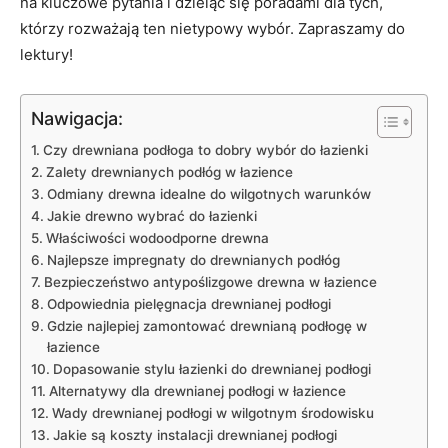
na kluczowe pytania i ⁤dzieląc się poradami dla​ tych,​
którzy rozważają ten nietypowy wybór. Zapraszamy do
lektury!
Nawigacja:
Czy drewniana podłoga to ​dobry wybór do łazienki
Zalety drewnianych podłóg w⁢ łazience
Odmiany ⁤drewna idealne do wilgotnych warunków
Jakie drewno wybrać do łazienki
Właściwości wodoodporne⁣ drewna
Najlepsze impregnaty do drewnianych podłóg
Bezpieczeństwo antypoślizgowe drewna w ⁢łazience
Odpowiednia ⁢pielęgnacja‌ drewnianej podłogi
Gdzie najlepiej zamontować drewnianą podłogę w
łazience
Dopasowanie stylu łazienki do drewnianej podłogi
Alternatywy dla drewnianej podłogi w łazience
Wady drewnianej podłogi ‌w ⁣wilgotnym ⁤środowisku
Jakie ‍są koszty‌ instalacji drewnianej​ podłogi