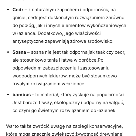
Cedr
– z naturalnym zapachem i odpornością na
gnicie, ‍cedr jest doskonałym rozwiązaniem ‌zarówno⁣
do ‍podłóg, jak⁢ i innych‌ elementów wykończeniowych⁢
w łazience. ‌Dodatkowo, jego właściwości
antyseptyczne⁣ zapewniają zdrowe środowisko.
Sosna
– sosna nie jest tak odporna jak teak czy‍ cedr,‍
ale stosunkowo tania i łatwa ⁣w obróbce.Po
odpowiednim zabezpieczeniu i zastosowaniu
wodoodpornych lakierów, może‌ być stosunkowo
trwałym⁣ rozwiązaniem w łazience.
bambus
-‌ to materiał, który ‌zyskuje na popularności.
Jest bardzo trwały, ekologiczny i odporny ⁣na wilgoć,⁣
co czyni go świetnym ‌rozwiązaniem do łazienek.
Warto ​także zwrócić uwagę na‌ zabiegi konserwacyjne,
‍które mogą znacznie zwiększyć żywotność drewnianej