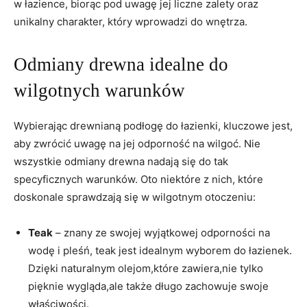
⁢w⁤ łazience, ⁢biorąc pod⁤ uwagę jej liczne ⁣zalety oraz
unikalny charakter, który‌ wprowadzi do‍ wnętrza.
Odmiany ⁤drewna idealne do
wilgotnych warunków
Wybierając drewnianą‍ podłogę ​do⁢ łazienki, kluczowe jest,
⁤aby zwrócić​ uwagę na jej odporność na⁣ wilgoć. Nie
wszystkie ⁣odmiany drewna nadają się do tak
specyficznych warunków. Oto niektóre z nich, które
doskonale sprawdzają ⁣się w wilgotnym otoczeniu:
Teak
– znany ze ⁤swojej wyjątkowej odporności na
wodę i pleśń, teak jest ‍idealnym wyborem ⁢do łazienek.
Dzięki naturalnym olejom,które zawiera,nie tylko
pięknie wygląda,ale także długo‌ zachowuje swoje
właściwości.