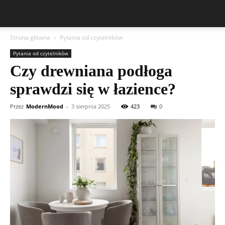
Strona główna
Pytania od czytelników
Pytania od czytelników
Czy drewniana podłoga
sprawdzi się w łazience?
Przez
ModernMood
-
3 sierpnia 2025
423
0