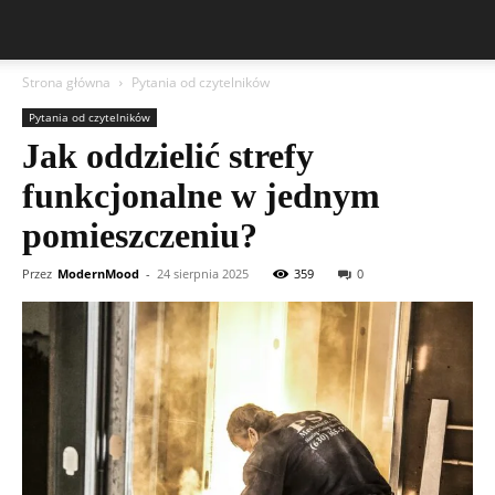
Strona główna
Pytania od czytelników
Pytania od czytelników
Jak oddzielić strefy
funkcjonalne w jednym
pomieszczeniu?
Przez
ModernMood
-
24 sierpnia 2025
359
0