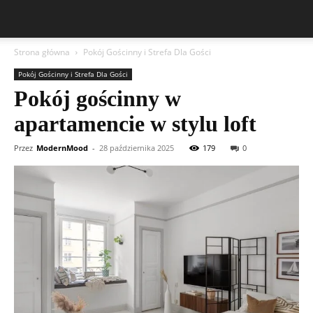
Strona główna
Pokój Gościnny i Strefa Dla Gości
Pokój Gościnny i Strefa Dla Gości
Pokój gościnny w
apartamencie w stylu loft
Przez
ModernMood
-
28 października 2025
179
0