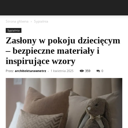
Strona główna
Sypialnia
Sypialnia
Zasłony w pokoju dziecięcym
– bezpieczne materiały i
inspirujące wzory
Przez
architekturawnetrz
-
1 kwietnia 2025
359
0