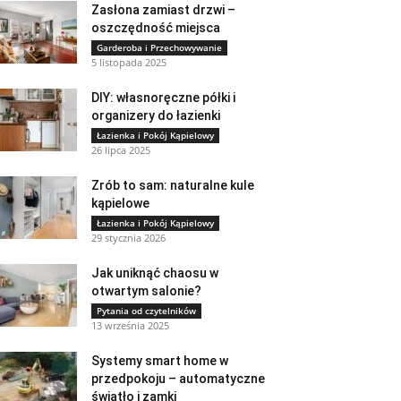
Zasłona zamiast drzwi –
oszczędność miejsca
Garderoba i Przechowywanie
5 listopada 2025
DIY: własnoręczne półki i
organizery do łazienki
Łazienka i Pokój Kąpielowy
26 lipca 2025
Zrób to sam: naturalne kule
kąpielowe
Łazienka i Pokój Kąpielowy
29 stycznia 2026
Jak uniknąć chaosu w
otwartym salonie?
Pytania od czytelników
13 września 2025
Systemy smart home w
przedpokoju – automatyczne
światło i zamki