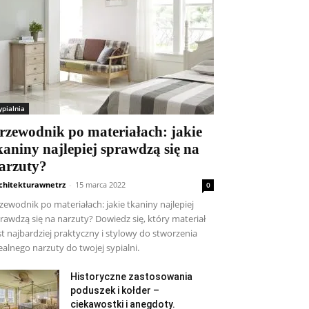
ypialnia
rzewodnik po materiałach: jakie
kaniny najlepiej sprawdzą się na
arzuty?
chitekturawnetrz
-
15 marca 2022
0
zewodnik po materiałach: jakie tkaniny najlepiej
rawdzą się na narzuty? Dowiedz się, który materiał
st najbardziej praktyczny i stylowy do stworzenia
ealnego narzuty do twojej sypialni.
Historyczne zastosowania
poduszek i kołder –
ciekawostki i anegdoty.