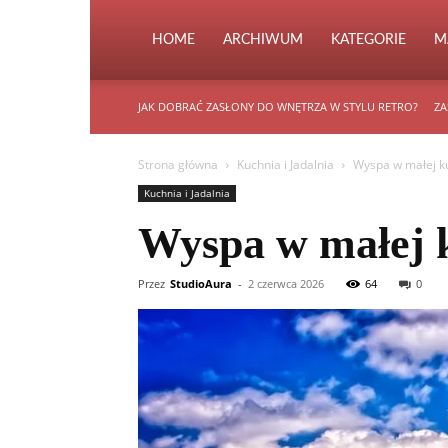
HOME
ARCHIWUM
KATEGORIE
M
JAK DOBRAĆ ZASŁONY DO WNĘTRZA W STYLU RETRO?
ZA
Strona główna
Kuchnia i Jadalnia
Wyspa w małej ku
Kuchnia i Jadalnia
Wyspa w małej k
Przez
StudioAura
-
2 czerwca 2026
64
0