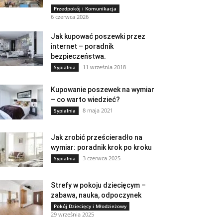
Przedpokój i Komunikacja
6 czerwca 2026
Jak kupować poszewki przez
internet – poradnik
bezpieczeństwa.
11 września 2018
Sypialnia
Kupowanie poszewek na wymiar
– co warto wiedzieć?
8 maja 2021
Sypialnia
Jak zrobić prześcieradło na
wymiar: poradnik krok po kroku
3 czerwca 2025
Sypialnia
Strefy w pokoju dziecięcym –
zabawa, nauka, odpoczynek
Pokój Dziecięcy i Młodzieżowy
29 września 2025