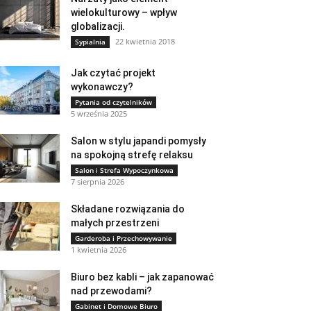
wielokulturowy – wpływ
globalizacji.
22 kwietnia 2018
Sypialnia
Jak czytać projekt
wykonawczy?
Pytania od czytelników
5 września 2025
Salon w stylu japandi pomysły
na spokojną strefę relaksu
Salon i Strefa Wypoczynkowa
7 sierpnia 2026
Składane rozwiązania do
małych przestrzeni
Garderoba i Przechowywanie
1 kwietnia 2026
Biuro bez kabli – jak zapanować
nad przewodami?
Gabinet i Domowe Biuro