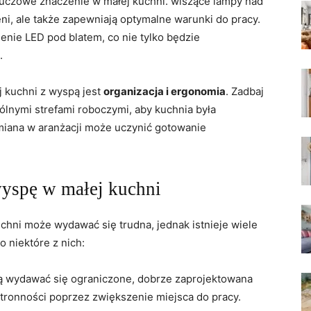
kluczowe‍ znaczenie w ‌małej kuchni.​ wiszące lampy nad
eni, ale także zapewniają optymalne warunki do pracy.
nie LED pod blatem, co nie tylko ⁤będzie
.
kuchni ​z wyspą jest
organizacja i⁤ ergonomia
. ⁤Zadbaj
lnymi strefami ‌roboczymi, aby kuchnia była
zmiana w aranżacji może uczynić gotowanie
yspę w ​małej kuchni
hni może wydawać się ⁣trudna, jednak ‍istnieje wiele
 niektóre z ⁤nich:
 wydawać się ograniczone, dobrze zaprojektowana
ronności‍ poprzez zwiększenie miejsca do pracy.