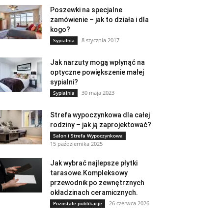
Poszewki na specjalne
zamówienie – jak to działa i dla
kogo?
8 stycznia 2017
Sypialnia
Jak narzuty mogą wpłynąć na
optyczne powiększenie małej
sypialni?
30 maja 2023
Sypialnia
Strefa wypoczynkowa dla całej
rodziny – jak ją zaprojektować?
Salon i Strefa Wypoczynkowa
15 października 2025
Jak wybrać najlepsze płytki
tarasowe.Kompleksowy
przewodnik po zewnętrznych
okładzinach ceramicznych.
26 czerwca 2026
Pozostałe publikacje