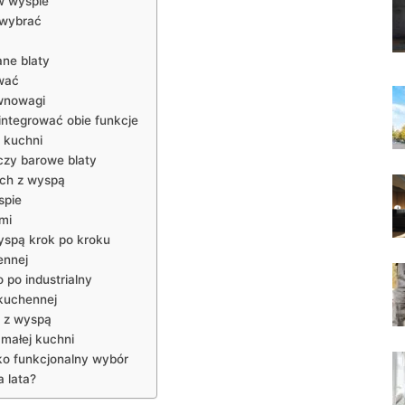
 w wyspie
 wybrać
ane blaty
ować
ównowagi
zintegrować obie funkcje
 ‍kuchni
 czy barowe blaty
ch z wyspą
spie
mi
yspą krok po kroku
ennej
 po industrialny
kuchennej
h z wyspą
 małej kuchni
ko funkcjonalny wybór
 lata?