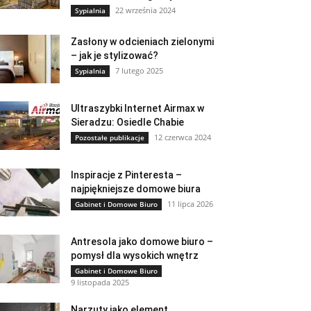
22 września 2024
Sypialnia
Zasłony w odcieniach zielonymi
– jak je stylizować?
7 lutego 2025
Sypialnia
Ultraszybki Internet Airmax w
Sieradzu: Osiedle Chabie
12 czerwca 2024
Pozostałe publikacje
Inspiracje z Pinteresta –
najpiękniejsze domowe biura
11 lipca 2026
Gabinet i Domowe Biuro
Antresola jako domowe biuro –
pomysł dla wysokich wnętrz
Gabinet i Domowe Biuro
9 listopada 2025
Narzuty jako element