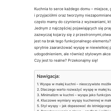
Kuchnia ⁤to serce każdego domu​ – miejsce, 
i przyjaciółmi ‌oraz tworzymy niezapomnia
często mamy ⁣do czynienia z⁤ wyzwaniami, k
Jednym z najczęściej pojawiających ⁣się pr
zazwyczaj⁤ kojarzy​ się z przestronnymi,ot
jest na brak tego funkcjonalnego elementu? 
sprytnie zaaranżować wyspę w‌ niewielkiej pr
udogodnieniem, ale ​również stylowym akce
Czy jest to realne? Przekonajmy‍ się!
Nawigacja:
Wyspa ​w‌ małej kuchni – nieoczywiste możli
Dlaczego warto rozważyć wyspę w ​małej k
Minimalizm w kuchni – ‍wyspa jako funkcjon
Kluczowe wymiary ⁢wyspy kuchennej w małej
Styl​ wyspy – ⁣jak dopasować do istniejąceg