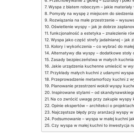
Przechowywanie z głową‍ – szuflady i ‌półki
Wyspa z‌ blatem roboczym – jakie⁣ materiały
Pomysły na wyspę‌ z miejscem⁣ do siedzenia
Rozwiązania ‌na małe przestrzenie ‌– wysuw
Oświetlenie wyspy – jak je dobrze zaplan
funkcjonalność​ a estetyka – znalezienie r
Wyspa jako część strefy‍ jadalnianej – jak 
Kolory i wykończenia – co wybrać do małej
Alternatywy dla wyspy –‌ dodatkowe ‌stoły
Zasady bezpieczeństwa w małych kuchnia
Jakie urządzenia kuchenne umieścić w wy
Przykłady małych kuchni z udanymi wyspa
Przeprowadzenie metamorfozy kuchni z⁤ w
Planowanie przestrzeni⁢ wokół wyspy kuch
Inspirowane stylami – od skandynawskiego‌
Na co zwrócić uwagę przy zakupie wyspy 
Opinie ekspertów – architekci o projektac
Najczęstsze błędy przy aranżacji ⁢wyspy⁤ w
Podsumowanie – wyspa w małej kuchni ja
Czy wyspa w małej kuchni to inwestycja na