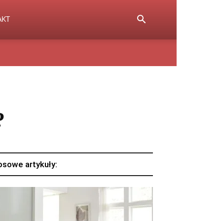
AKT
?
osowe artykuły: