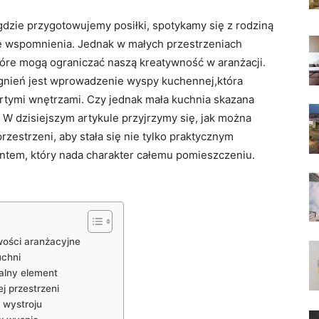
gdzie przygotowujemy posiłki, spotykamy się z ‍rodziną
ne wspomnienia. Jednak w małych przestrzeniach
tóre mogą ograniczać naszą kreatywność w aranżacji.
agnień jest wprowadzenie ⁣wyspy kuchennej,która⁢
wartymi wnętrzami. Czy jednak mała kuchnia skazana
W‌ dzisiejszym artykule⁣ przyjrzymy się, jak można
zestrzeni, ⁤aby stała się ​nie tylko praktycznym
ntem, ​który nada charakter całemu pomieszczeniu.
wości aranżacyjne
uchni
alny element
 przestrzeni
o wystroju