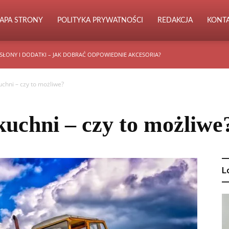
APA STRONY
POLITYKA PRYWATNOŚCI
REDAKCJA
KONT
SŁONY I DODATKI – JAK DOBRAĆ ODPOWIEDNIE AKCESORIA?
chni – czy to możliwe?
uchni – czy to możliwe
L