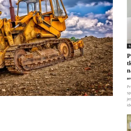
S
P
t
n
ar
Pr
sp
je
id