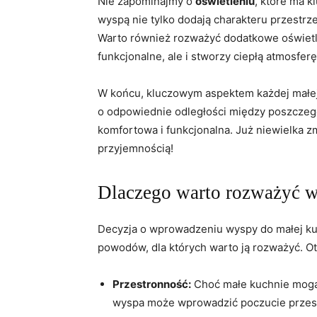
Nie ​zapominajmy⁤ o
oświetleniu
, które ma⁤ 
wyspą nie tylko dodają charakteru przestrz
Warto również ‌rozważyć dodatkowe oświetle
funkcjonalne, ​ale i stworzy ciepłą atmosferę
W końcu, kluczowym aspektem każdej małej 
o​ odpowiednie odległości między poszczegó
komfortowa i funkcjonalna. Już‌ niewielka 
przyjemnością!
Dlaczego warto rozważyć w
Decyzja⁢ o​ wprowadzeniu wyspy do małej kuc
powodów, ⁢dla których warto ją rozważyć. Oto
Przestronność:
Choć małe kuchnie mogą
wyspa może wprowadzić‍ poczucie przest