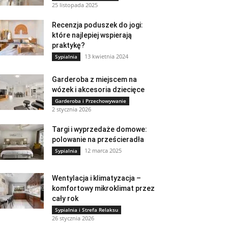
25 listopada 2025
Recenzja poduszek do jogi:
które najlepiej wspierają
praktykę?
13 kwietnia 2024
Sypialnia
Garderoba z miejscem na
wózek i akcesoria dziecięce
Garderoba i Przechowywanie
2 stycznia 2026
Targi i wyprzedaże domowe:
polowanie na prześcieradła
12 marca 2025
Sypialnia
Wentylacja i klimatyzacja –
komfortowy mikroklimat przez
cały rok
Sypialnia i Strefa Relaksu
26 stycznia 2026