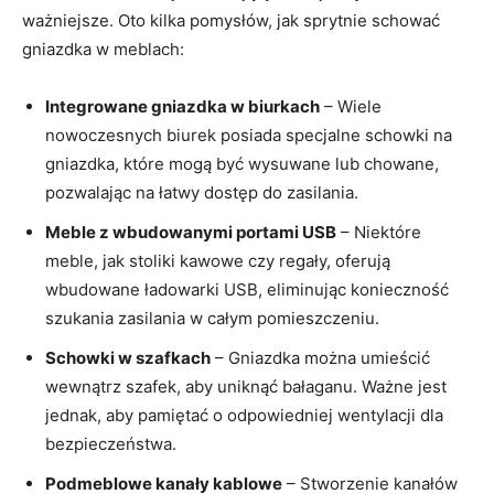
ważniejsze. Oto kilka pomysłów, jak sprytnie schować
gniazdka ⁣w meblach:
Integrowane gniazdka ‍w biurkach
– Wiele
nowoczesnych​ biurek posiada specjalne schowki na
gniazdka,⁣ które mogą⁢ być wysuwane lub chowane,
pozwalając na łatwy dostęp‍ do zasilania.
Meble z‍ wbudowanymi portami⁣ USB
– ​Niektóre
meble, jak stoliki kawowe czy regały, oferują
wbudowane‍ ładowarki USB, eliminując konieczność
szukania zasilania⁢ w całym pomieszczeniu.
Schowki ⁢w szafkach
‌– Gniazdka⁤ można umieścić
wewnątrz szafek, aby uniknąć bałaganu. Ważne⁣ jest
jednak, ⁢aby pamiętać o odpowiedniej wentylacji ‍dla
bezpieczeństwa.
Podmeblowe kanały kablowe
– Stworzenie kanałów