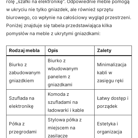
rolę „szafki ​na elektronikę”. Odpowiednie meble pomogą
w ukryciu nie tylko gniazdek, ale również sprzętu
biurowego, ⁢co wpłynie na całościowy wygląd ⁤przestrzeni.
Poniżej​ znajduje się tabela przedstawiająca kilka
pomysłów na meble z ukrytymi gniazdkami:
Rodzaj mebla
Opis
Zalety
Biurko z
Biurko⁣ z
Minimalizacja⁤
wbudowanym
zabudowanym
kabli​ w
panelem z
gniazdkiem
zasięgu ręki
gniazdkami
Komoda z
Szuflada​ na
Łatwy dostęp i
szufladami ⁢na
elektronikę
porządek
ładowarki i kable
Stylowa‍ półka z
Półka ⁤z
Estetyka i ​
miejscem na
przegrodami
organizacja
zasilacze