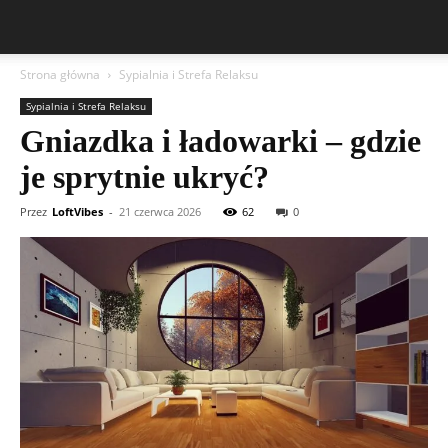
Strona główna
Sypialnia i Strefa Relaksu
Sypialnia i Strefa Relaksu
Gniazdka i ładowarki – gdzie
je sprytnie ukryć?
Przez
LoftVibes
-
21 czerwca 2026
62
0