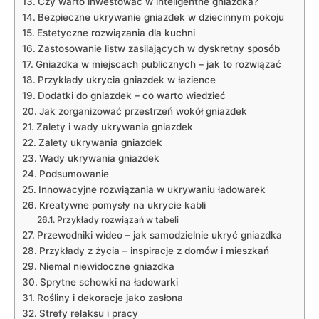
Czy warto inwestować w inteligentne gniazdka?
Bezpieczne ukrywanie ⁢gniazdek w dziecinnym pokoju
Estetyczne⁢ rozwiązania dla ​kuchni
Zastosowanie listw ‍zasilających ‍w dyskretny sposób
Gniazdka w miejscach publicznych – jak to rozwiązać
Przykłady ukrycia gniazdek w łazience
Dodatki do gniazdek – co⁢ warto wiedzieć
Jak zorganizować ​przestrzeń wokół gniazdek
Zalety i wady ukrywania gniazdek
Zalety ukrywania ​gniazdek
Wady ukrywania gniazdek
Podsumowanie
Innowacyjne rozwiązania w ukrywaniu ładowarek
Kreatywne pomysły na ukrycie kabli
Przykłady⁢ rozwiązań w tabeli
Przewodniki wideo – jak samodzielnie ukryć gniazdka
Przykłady⁣ z ‍życia – ‌inspiracje z domów⁣ i⁤ mieszkań
Niemal niewidoczne gniazdka
Sprytne schowki na ładowarki
Rośliny‍ i dekoracje‍ jako zasłona
Strefy‍ relaksu i pracy