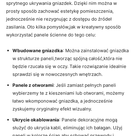
sprytnego ukrywania⁢ gniazdek. Dzięki ‌nim⁤ można w
⁣prosty sposób zachować⁢ estetykę pomieszczenia,
jednocześnie nie rezygnując z dostępu do⁢ źródeł ​
zasilania. Oto kilka pomysłów,jak w kreatywny sposób
wykorzystać panele ścienne do tego celu:
Wbudowane gniazdka
: ‍Można‍ zainstalować gniazdka
w strukturze ​paneli,tworząc​ spójną całość,która nie
będzie rzucała​ się ‌w oczy. Takie rozwiązanie ‍idealnie ​
sprawdzi się w ‌nowoczesnych wnętrzach.
Panele z otworami
: Jeśli⁣ zamiast pełnych paneli
wybierzemy te z kieszeniami lub otworami, możemy
łatwo wkomponować​ gniazdka, ‌a ⁢jednocześnie
zyskujemy oryginalny efekt wizualny.
Ukrycie okablowania
: ​Panele dekoracyjne mogą
służyć⁢ do ‍ukrycia kabli, ​eliminując ich bałagan. ‌Użyj
paneli⁢ w kolorze⁣ ścian,aby⁣ schować ⁢przewody⁤ i