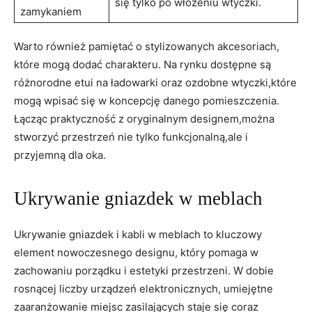
się tylko po włożeniu wtyczki.
zamykaniem
Warto również ⁣pamiętać​ o⁢ stylizowanych‍ akcesoriach,
które mogą dodać charakteru. Na rynku dostępne są
różnorodne etui na ładowarki ⁣oraz ​ozdobne wtyczki,które
mogą wpisać ‍się w koncepcję danego ⁢pomieszczenia.⁢
Łącząc ‌praktyczność z oryginalnym designem,można
stworzyć ‍przestrzeń nie​ tylko‌ funkcjonalną,ale i
przyjemną dla oka.
Ukrywanie gniazdek w meblach
Ukrywanie‍ gniazdek i kabli w‌ meblach to kluczowy
element nowoczesnego designu, który pomaga w
zachowaniu porządku i estetyki przestrzeni. W dobie‍
rosnącej liczby urządzeń ​elektronicznych, umiejętne
zaaranżowanie miejsc zasilających staje się coraz