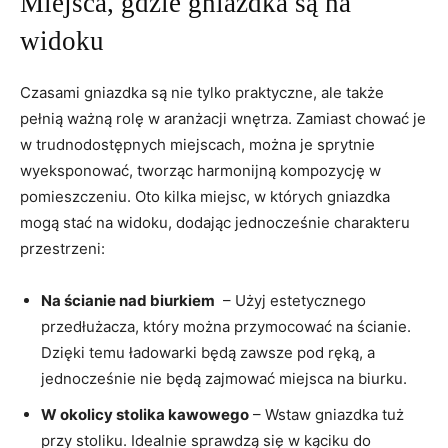
Miejsca, gdzie gniazdka są na
widoku
Czasami ⁤gniazdka są‍ nie tylko praktyczne, ale także​
pełnią⁣ ważną rolę w aranżacji ‍wnętrza. Zamiast chować je
w trudnodostępnych ‌miejscach, można je sprytnie
wyeksponować, tworząc harmonijną kompozycję w
pomieszczeniu. Oto kilka ⁤miejsc, w‍ których gniazdka
mogą stać na widoku, dodając jednocześnie charakteru
przestrzeni:
Na ścianie ⁤nad biurkiem
⁣ – Użyj estetycznego
przedłużacza, który⁣ można przymocować na ścianie.
Dzięki temu ładowarki będą zawsze pod ręką, a
jednocześnie nie będą zajmować miejsca na biurku.
W okolicy stolika‌ kawowego
– ‌Wstaw‌ gniazdka ‍tuż
⁤przy stoliku.⁤ Idealnie sprawdzą się‌ w kąciku do