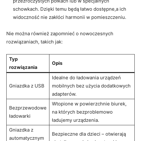
⁣przezroczystych półkach lub w specjalnych
schowkach. Dzięki⁣ temu​ będą łatwo dostępne,a ich
widoczność nie zakłóci harmonii ⁤w pomieszczeniu.
Nie można również zapomnieć o nowoczesnych
rozwiązaniach,⁣ takich jak:
Typ
Opis
rozwiązania
Idealne do ładowania ​urządzeń
Gniazdka z USB
mobilnych ​bez użycia dodatkowych
adapterów.
Wtopione w powierzchnie biurek,⁣
Bezprzewodowe
na ​których bezproblemowo
​ładowarki
ładujemy urządzenia.
Gniazdka ⁤z
Bezpieczne dla dzieci – otwierają⁤
automatycznym