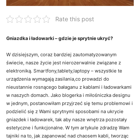
Rate this post
Gniazdka i ⁢ładowarki – gdzie je sprytnie ukryć?
W dzisiejszym, coraz bardziej zautomatyzowanym
świecie, nasze życie jest ⁣nierozerwalnie związane z
elektroniką.‌ Smartfony,tablety,laptopy – wszystkie te
urządzenia‌ wymagają​ zasilania,co prowadzi do
nieustannie rosnącego bałaganu z kablami i ładowarkami
w naszych‌ domach. ‌Jako ​blogerka i miłośniczka designu
w‌ jednym, postanowiłam przyjrzeć się temu problemowi i
podzielić się z Wami⁤ sprytnymi‍ sposobami na ukrycie
gniazdek i ładowarek, tak aby nasze ⁣wnętrza⁤ pozostały
‌estetyczne i funkcjonalne. W tym artykule zdradzę Wam
tajniki na⁢ to, ⁢jak zapanować nad chaosem kabli, tworząc