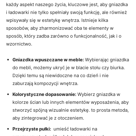
każdy aspekt naszego życia, ⁣kluczowe jest, aby gniazdka‍
i ładowarki nie tylko spełniały swoją​ funkcję, ale ‍również
wpisywały się w estetykę wnętrza. Istnieje kilka
sposobów, aby zharmonizować oba te elementy w
sposób, który⁢ zadba zarówno o ⁣funkcjonalność, jak ‌i o‍
wzornictwo.
Gniazdka wpuszczane w meble:
Wybierając ‌gniazdka
do mebli, możemy ukryć je w blacie​ stołu czy biurka.‌
Dzięki ​temu są niewidoczne na co dzień ⁣i nie⁢
zaburzają kompozycji ⁢wnętrza.
Kolorystyczne dopasowanie:
Wybierz gniazdka w
kolorze ścian lub innych elementów wyposażenia, aby
stworzyć‍ spójną wizualnie estetykę. to prosta metoda,
aby‌ zintegrować‌ je z otoczeniem.
Przejrzyste pułki:
‌ umieść ładowarki⁣ na