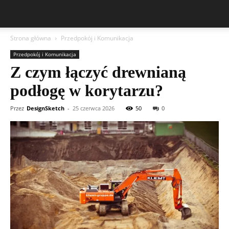
Strona główna
Przedpokój i Komunikacja
Przedpokój i Komunikacja
Z czym łączyć drewnianą
podłogę w korytarzu?
Przez
DesignSketch
-
25 czerwca 2026
50
0