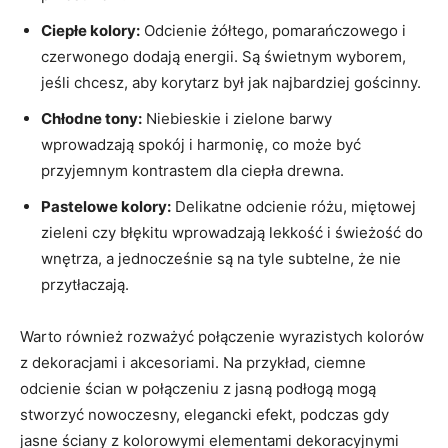
Ciepłe ⁤kolory:
Odcienie żółtego, pomarańczowego i
czerwonego dodają energii. Są świetnym wyborem,
jeśli ⁢chcesz, aby korytarz był jak najbardziej gościnny.
Chłodne tony:
Niebieskie i zielone barwy
wprowadzają spokój i harmonię, co może być
przyjemnym kontrastem dla ciepła drewna.
Pastelowe kolory:
Delikatne odcienie różu, miętowej
zieleni czy błękitu wprowadzają lekkość i⁣ świeżość do
wnętrza, a jednocześnie ⁢są⁤ na tyle subtelne, że nie
przytłaczają.
Warto również⁤ rozważyć połączenie wyrazistych​ kolorów
z ‍dekoracjami i akcesoriami. Na przykład, ciemne
odcienie ścian w połączeniu​ z jasną podłogą mogą
stworzyć nowoczesny, ⁢elegancki ‍efekt, podczas gdy
jasne ściany z kolorowymi elementami dekoracyjnymi