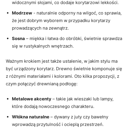
widocznymi słojami, co dodaje korytarzowi lekkości.
Modrzew
⁣- ⁣naturalnie odporny na wilgoć, co sprawia,
że⁤ jest dobrym wyborem w przypadku korytarzy
prowadzących na‌ zewnątrz.
Sosna
– miękka i łatwa do obróbki, ⁤świetnie sprawdza
się w​ rustykalnych wnętrzach.
Ważnym krokiem jest także ustalenie, ⁤w jakim stylu ma⁤
być urządzony korytarz. Drewno świetnie komponuje⁤ się
‌z​ różnymi materiałami i kolorami. Oto kilka propozycji,⁢ z
czym połączyć drewnianą podłogę:
Metalowe akcenty
– takie jak wieszaki lub ⁣lampy,
które dodają nowoczesnego charakteru.
Włókna naturalne
– dywany z juty czy⁤ bawełny
wprowadzą przytulność i ocieplą przestrzeń.