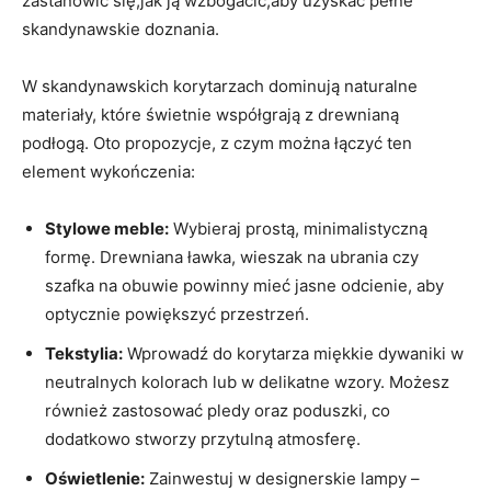
zastanowić się,jak ⁤ją wzbogacić,aby uzyskać pełne
skandynawskie doznania.
W skandynawskich korytarzach dominują naturalne
materiały, które świetnie współgrają z drewnianą
podłogą. Oto propozycje, z⁣ czym można łączyć ten
element wykończenia:
Stylowe meble:
Wybieraj ‍prostą, minimalistyczną
formę. Drewniana ławka, ⁢wieszak na ubrania czy
szafka na obuwie powinny mieć jasne ⁢odcienie, aby
optycznie powiększyć przestrzeń.
Tekstylia:
Wprowadź do korytarza miękkie dywaniki w
neutralnych kolorach lub w delikatne wzory. Możesz
również zastosować pledy oraz poduszki, co
dodatkowo stworzy przytulną atmosferę.
Oświetlenie:
Zainwestuj w designerskie lampy –