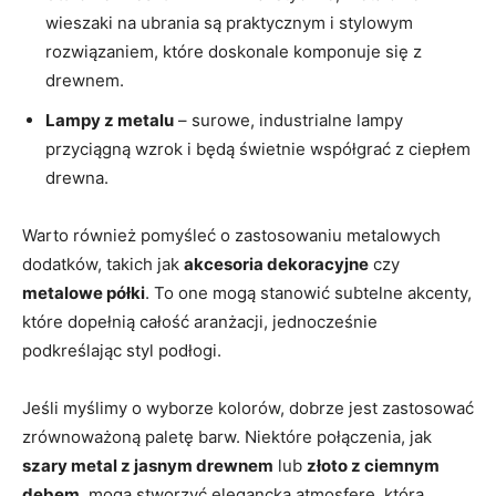
wieszaki na ubrania są praktycznym i stylowym
⁣rozwiązaniem, które doskonale komponuje się z
drewnem.
Lampy z metalu
– surowe, industrialne lampy
przyciągną wzrok ‍i będą świetnie współgrać‍ z ciepłem
drewna.
Warto również ⁣pomyśleć o zastosowaniu metalowych
⁤dodatków,‍ takich​ jak
akcesoria dekoracyjne
czy⁤
metalowe półki
. To one mogą stanowić subtelne akcenty,
które dopełnią całość aranżacji, jednocześnie
podkreślając styl podłogi.
Jeśli myślimy o wyborze ⁢kolorów, dobrze jest ⁢zastosować
zrównoważoną paletę barw.‍ Niektóre połączenia, jak
szary metal⁤ z‌ jasnym drewnem
lub
złoto z ciemnym
dębem
, mogą stworzyć ‌elegancką atmosferę, którą