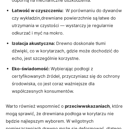
odporną na mechaniczne uszkodzenia.
Łatwość w czyszczeniu:
⁤ W porównaniu ‍do dywanów
czy wykładzin,drewniane powierzchnie są łatwe do
utrzymania w czystości — wystarczy je regularnie
odkurzać i myć na mokro.
Izolacja akustyczna:
Drewno doskonale tłumi
dźwięki, co w korytarzach, gdzie może dochodzić do
echo, jest​ szczególnie⁣ korzystne.
Eko-świadomość:
Wybierając podłogi z
certyfikowanych źródeł, przyczyniasz się do‍ ochrony
środowiska,⁣ co jest coraz ważniejsze dla
współczesnych konsumentów.
Warto również wspomnieć o
przeciwwskazaniach
, które
mogą sprawić, że ⁣drewniana podłoga w korytarzu nie
będzie ⁤najlepszym wyborem. W wilgotnych
pomieszczeniach drewno może się deformować,‍ dlatego