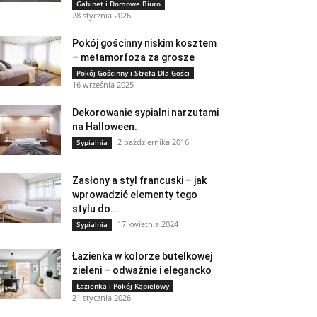
Gabinet i Domowe Biuro
28 stycznia 2026
Pokój gościnny niskim kosztem
– metamorfoza za grosze
Pokój Gościnny i Strefa Dla Gości
16 września 2025
Dekorowanie sypialni narzutami
na Halloween.
2 października 2016
Sypialnia
Zasłony a styl francuski – jak
wprowadzić elementy tego
stylu do...
17 kwietnia 2024
Sypialnia
Łazienka w kolorze butelkowej
zieleni – odważnie i elegancko
Łazienka i Pokój Kąpielowy
21 stycznia 2026