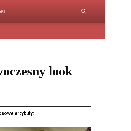
AKT
woczesny look
osowe artykuły: