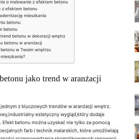
nia o malowanie z efektem betonu
e z efektem betonu
odernizację mieszkania
niu betonu
em betonu
trend betonu w dekoracji wnętrz
u betonu w aranżacji
 betonu w Twoim wnętrzu
 mieszkania?
betonu jako trend w aranżacji
ę jednym z kluczowych trendów w aranżacji wnętrz.
wy,industrialny estetyczny wygląd,który dodaje
. Efekt betonu można uzyskać nie tylko za pomocą
pecjalnych farb i technik malarskich, które umożliwiają
czności przeprowadzania skomplikowanych renowacji.