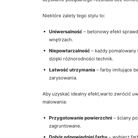
Niektóre zalety tego stylu to:
Uniwersalność
– betonowy efekt sprawd
wnętrzach.
Niepowtarzalność
– każdy pomalowany k
dzięki różnorodności technik.
Łatwość utrzymania
– farby imitujące b
zarysowania.
Aby uzyskać idealny efekt,warto zwrócić u
malowania:
Przygotowanie powierzchni
– ściany p
zagruntowane.
Dobór odpowiedniej farby
– wybierz far