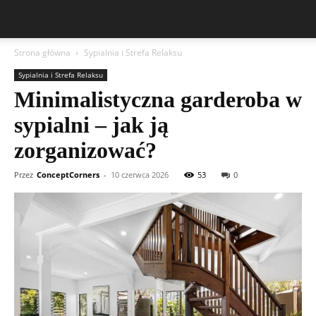
Strona główna
Sypialnia i Strefa Relaksu
Sypialnia i Strefa Relaksu
Minimalistyczna garderoba w
sypialni – jak ją
zorganizować?
Przez
ConceptCorners
-
10 czerwca 2026
53
0