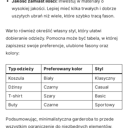
Jakość zamiast ilości:
Inwestuj w materiały o
wysokiej jakości. Lepiej mieć kilka trwałych i dobrze
uszytych ubrań niż wiele, które szybko tracą fason.
Warto również określić własny styl, który ułatwi
dobieranie odzieży. Pomocna może być tabela, w której
zapiszesz swoje preferencje, ulubione fasony oraz
kolory:
Typ odzieży
Preferowany kolor
Styl
Koszula
Biały
Klasyczny
Dżinsy
Czarny
Casual
T-shirt
Szary
Basic
Buty
Czarne
Sportowy
Podsumowując, minimalistyczna garderoba to przede
wszystkim ograniczenie do niezbędnych elementów,