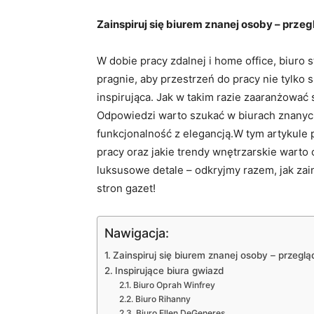
Zainspiruj się ⁢biurem znanej‌ osoby – prze
W dobie pracy zdalnej‍ i home ‌office, ⁤biur
pragnie, ⁣aby przestrzeń do pracy nie tylko s
inspirująca. Jak w takim razie zaaranżować s
Odpowiedzi ‍warto szukać w biurach znanyc
funkcjonalność⁣ z elegancją.W tym artykule pr
‌pracy oraz jakie trendy‍ wnętrzarskie wart
luksusowe detale ⁢– odkryjmy⁣ razem, jak za
stron gazet!
Nawigacja:
Zainspiruj się biurem znanej osoby – przegl
Inspirujące biura gwiazd
Biuro Oprah Winfrey
Biuro ​Rihanny
Biuro ⁤Ellen DeGeneres