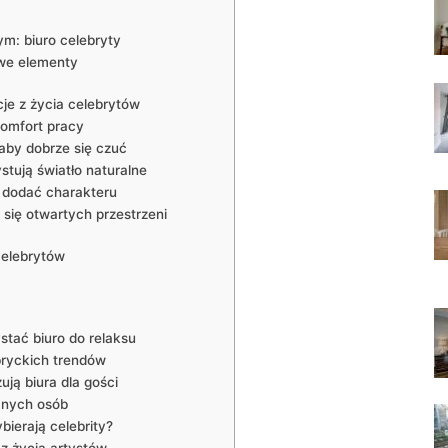
ym: biuro ​celebryty
owe elementy
acje z życia celebrytów
komfort ‌pracy
⁢aby dobrze się czuć
tują ​światło ‍naturalne
 dodać ‌charakteru
ą się otwartych przestrzeni
 celebrytów
stać biuro ⁣do relaksu
ebryckich trendów
ją⁢ biura dla gości
nanych osób
ierają celebrity?