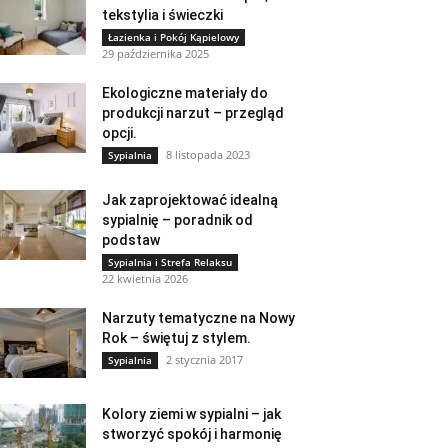
tekstylia i świeczki
Łazienka i Pokój Kąpielowy
29 października 2025
Ekologiczne materiały do
produkcji narzut – przegląd
opcji.
8 listopada 2023
Sypialnia
Jak zaprojektować idealną
sypialnię – poradnik od
podstaw
Sypialnia i Strefa Relaksu
22 kwietnia 2026
Narzuty tematyczne na Nowy
Rok – świętuj z stylem.
2 stycznia 2017
Sypialnia
Kolory ziemi w sypialni – jak
stworzyć spokój i harmonię