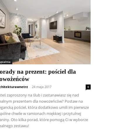
ypialnia
orady na prezent: pościel dla
owożeńców
chitekturawnetrz
-
24 maja 2017
0
steś zaproszony na ślub i zastanawiasz się nad
ealnym prezentem dla nowożeńców? Postaw na
egancką pościel, która dodatkowo umili im pierwsze
pólne chwile w ramionach miękkiej i przytulnej
aniny. Oto kilka porad, które pomogą Ci w wyborze
ealnego zestawu!