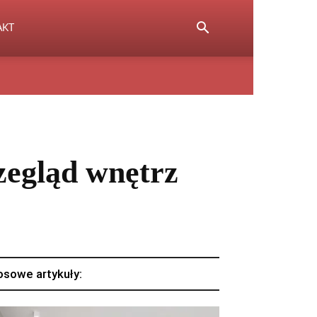
AKT
zegląd wnętrz
osowe artykuły: