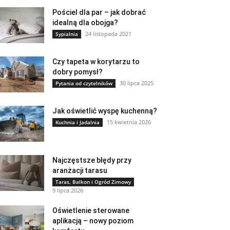
Pościel dla par – jak dobrać
idealną dla obojga?
24 listopada 2021
Sypialnia
Czy tapeta w korytarzu to
dobry pomysł?
30 lipca 2025
Pytania od czytelników
Jak oświetlić wyspę kuchenną?
15 kwietnia 2026
Kuchnia i Jadalnia
Najczęstsze błędy przy
aranżacji tarasu
Taras, Balkon i Ogród Zimowy
9 lipca 2026
Oświetlenie sterowane
aplikacją – nowy poziom