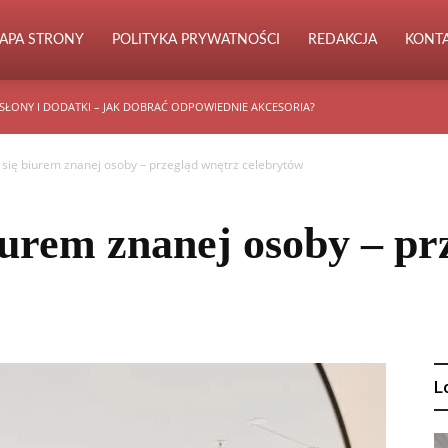
APA STRONY
POLITYKA PRYWATNOŚCI
REDAKCJA
KONT
SŁONY I DODATKI – JAK DOBRAĆ ODPOWIEDNIE AKCESORIA?
j się biurem znanej osoby – przegląd wnętrz celebrytów
biurem znanej osoby – pr
L