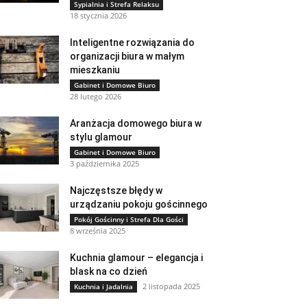
Sypialnia i Strefa Relaksu
18 stycznia 2026
Inteligentne rozwiązania do
organizacji biura w małym
mieszkaniu
Gabinet i Domowe Biuro
28 lutego 2026
Aranżacja domowego biura w
stylu glamour
Gabinet i Domowe Biuro
3 października 2025
Najczęstsze błędy w
urządzaniu pokoju gościnnego
Pokój Gościnny i Strefa Dla Gości
8 września 2025
Kuchnia glamour – elegancja i
blask na co dzień
2 listopada 2025
Kuchnia i Jadalnia