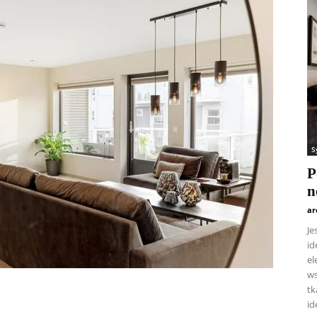
S
P
n
ar
Je
id
el
ws
tk
id