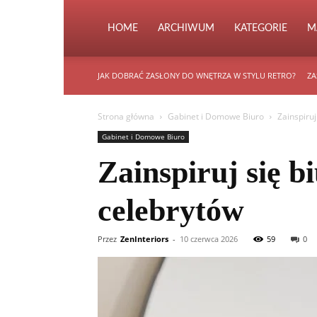
HOME
ARCHIWUM
KATEGORIE
M
JAK DOBRAĆ ZASŁONY DO WNĘTRZA W STYLU RETRO?
ZA
Strona główna
Gabinet i Domowe Biuro
Zainspiru
Gabinet i Domowe Biuro
Zainspiruj się 
celebrytów
Przez
ZenInteriors
-
10 czerwca 2026
59
0