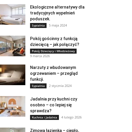
Ekologiczne alternatywy dla
tradycyjnych wypełnień
poduszek.
5 maja 2024
Sypialnia
Pokój gościnny z funkcją
dziecięcą – jak połączyć?
Pokój Dziecięcy i Młodzieżowy
9 marca 2026
Narzuty z wbudowanym
ogrzewaniem – przegląd
funkcji.
2 stycznia 2024
Sypialnia
Jadalnia przy kuchni czy
osobno – co lepiej się
sprawdza?
4 lutego 2026
Kuchnia i Jadalnia
Zimowa łazienka – ciepło,