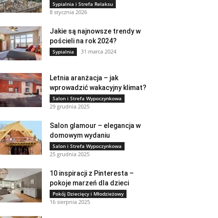
Sypialnia i Strefa Relaksu
8 stycznia 2026
Jakie są najnowsze trendy w
pościeli na rok 2024?
31 marca 2024
Sypialnia
Letnia aranżacja – jak
wprowadzić wakacyjny klimat?
Salon i Strefa Wypoczynkowa
29 grudnia 2025
Salon glamour – elegancja w
domowym wydaniu
Salon i Strefa Wypoczynkowa
25 grudnia 2025
10 inspiracji z Pinteresta –
pokoje marzeń dla dzieci
Pokój Dziecięcy i Młodzieżowy
16 sierpnia 2025