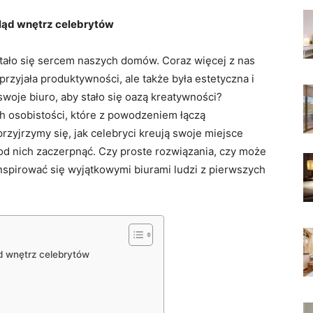
gląd‌ wnętrz celebrytów
o stało się sercem naszych domów. Coraz więcej z nas
przyjała produktywności, ‍ale ⁤także była ⁣estetyczna i
woje‍ biuro, aby stało⁤ się oazą kreatywności?
h osobistości, które z powodzeniem łączą
zyjrzymy ‌się, jak celebryci ​kreują‍ swoje⁢ miejsce
o od nich⁤ zaczerpnąć. Czy proste rozwiązania, czy może
inspirować się wyjątkowymi biurami ludzi z ⁢pierwszych
ąd wnętrz celebrytów