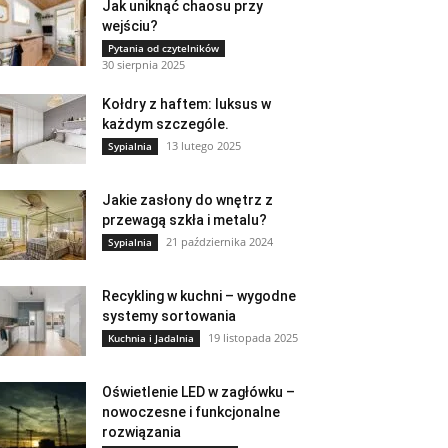
Jak uniknąć chaosu przy
wejściu?
Pytania od czytelników
30 sierpnia 2025
Kołdry z haftem: luksus w
każdym szczególe.
13 lutego 2025
Sypialnia
Jakie zasłony do wnętrz z
przewagą szkła i metalu?
21 października 2024
Sypialnia
Recykling w kuchni – wygodne
systemy sortowania
19 listopada 2025
Kuchnia i Jadalnia
Oświetlenie LED w zagłówku –
nowoczesne i funkcjonalne
rozwiązania