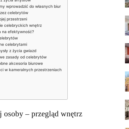
 z⁣ życia artystów
emy wprowadzić do własnych biur
rzez celebrytów
jej przestrzeni
ie celebryckich​ wnętrz
wa na efektywność?
celebrytów
e ⁣celebrytami
mysły z życia gwiazd
zowe zasady od celebrytów
obne‍ akcesoria biurowe
bryci ‌w kameralnych przestrzeniach
j osoby – przegląd wnętrz