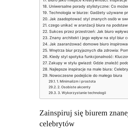
Biuro jako miejsce kreatywności: ‌inspiracje
Uniwersalne porady stylistyczne: ‌Co moż
Technologia w biurze: Gadżety używane p
Jak ‌zaadoptować styl znanych osób ‍w swo
czego unikać w⁤ aranżacji biura na⁣ podstaw
Sukces przez przestrzeń: Jak biuro wpły
Znany architekt i ⁤jego wpływ na styl biur 
Jak zaaranżować domowe ⁤biuro inspirowan
Wnętrza biur przyjaznych dla zdrowia:‌ Po
Kiedy⁢ styl spotyka funkcjonalność: Kluc
Zakupy w stylu⁢ gwiazd: ⁤Gdzie znaleźć pod
Najlepsze ⁣inspiracje ‌na małe ⁢biura: Cele
Nowoczesne podejście do małego biura
1. Minimalizm i​ prostota
2.⁣ Osobiste ⁢akcenty
3. Wykorzystanie technologii
Zainspiruj się biurem znane
celebrytów