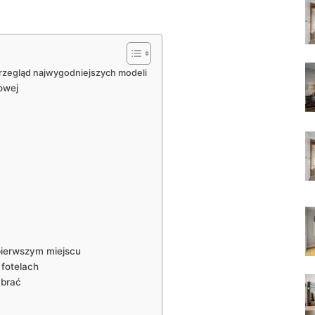
Przegląd najwygodniejszych modeli
owej
 pierwszym miejscu
 fotelach
ybrać