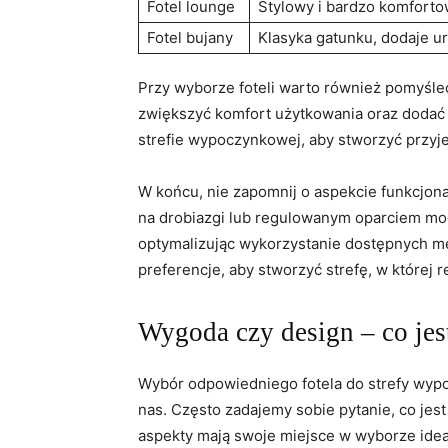
Fotel lounge
Stylowy⁣ i bardzo komfortow
Fotel ⁤bujany
Klasyka gatunku, dodaje uro
Przy wyborze⁢ foteli warto​ również ⁣pomyśleć
zwiększyć komfort użytkowania ⁤oraz ​dodać 
strefie wypoczynkowej, aby ⁣stworzyć przyj
W‌ końcu, nie zapomnij ⁢o⁣ aspekcie‌ funkcjo
⁤na‌ drobiazgi ⁤lub regulowanym oparciem mo
optymalizując wykorzystanie ⁣dostępnych met
preferencje, aby stworzyć ‍strefę, w której r
Wygoda czy ⁢design – co jes
Wybór odpowiedniego fotela ⁢do strefy wypo
nas. Często zadajemy sobie pytanie, co⁣ jest⁢
aspekty mają⁢ swoje miejsce w ‌wyborze idea