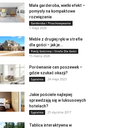
Mała garderoba, wielki efekt –
pomysły na kompaktowe
rozwiązania
Garderoba i Przechowywanie
1 maja 2026
Meble z drugiej ręki w strefie
dla gości – jak je...
Pokój Gościnny i Strefa Dla Gości
15 marca 2026
Porównanie cen poszewek –
gdzie szukać okazji?
24 maja 2023
Sypialnia
Jakie pościele najlepiej
sprawdzają się w luksusowych
hotelach?
25 stycznia 2017
Sypialnia
Tablica interaktywna w