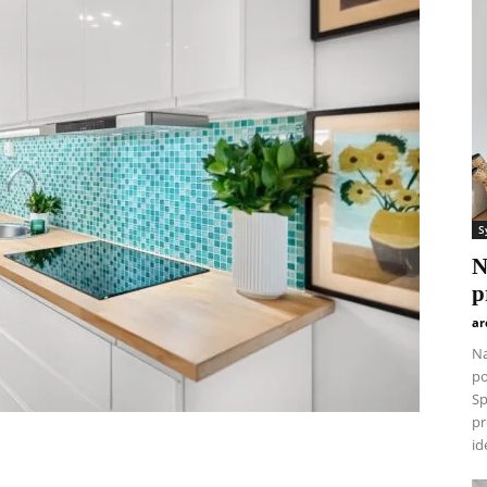
S
N
p
ar
Na
po
Sp
pr
id