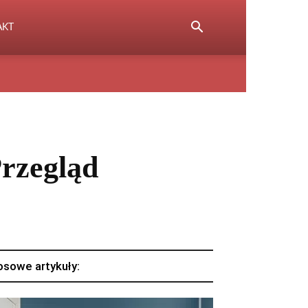
AKT
Przegląd
osowe artykuły: