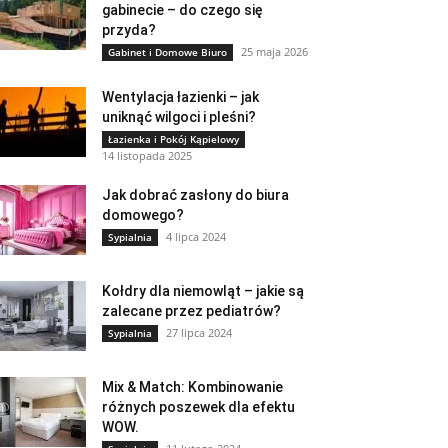
gabinecie – do czego się
przyda?
25 maja 2026
Gabinet i Domowe Biuro
Wentylacja łazienki – jak
uniknąć wilgoci i pleśni?
Łazienka i Pokój Kąpielowy
14 listopada 2025
Jak dobrać zasłony do biura
domowego?
4 lipca 2024
Sypialnia
Kołdry dla niemowląt – jakie są
zalecane przez pediatrów?
27 lipca 2024
Sypialnia
Mix & Match: Kombinowanie
różnych poszewek dla efektu
WOW.