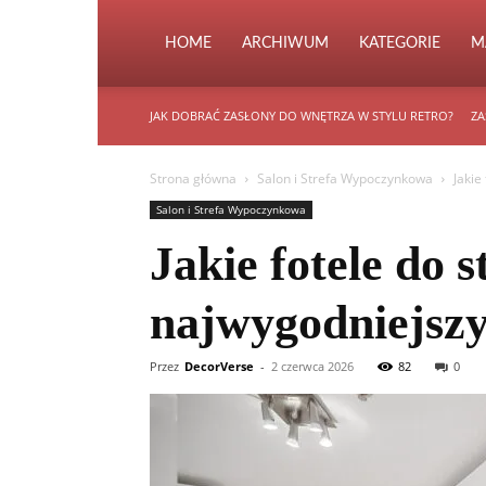
HOME
ARCHIWUM
KATEGORIE
M
JAK DOBRAĆ ZASŁONY DO WNĘTRZA W STYLU RETRO?
ZA
Strona główna
Salon i Strefa Wypoczynkowa
Jakie
Salon i Strefa Wypoczynkowa
Jakie fotele do
najwygodniejszy
Przez
DecorVerse
-
2 czerwca 2026
82
0