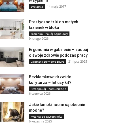
w sypialni?
14 maja 2017
Sypialnia
Praktyczne triki do małych
łazienek w bloku
Łazienka i Pokój Kąpielowy
9 lutego 2026
Ergonomia w gabinecie – zadbaj
o swoje zdrowie podczas pracy
21 lipca 2025
Gabinet i Domowe Biuro
Bezklamkowe drzwi do
korytarza – hit czy kit?
Przedpokój i Komunikacja
6 czerwca 2026
Jakie lampki nocne są obecnie
modne?
Pytania od czytelników
6 września 2025