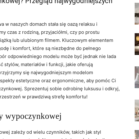
ynkowej?⁤ Przegląd najwygodniejszych
a w naszych domach stała się‌ oazą relaksu i
amy czas z rodziną, ⁤przyjaciółmi, czy po prostu
siążką⁣ lub ulubionym ​filmem. Kluczowym elementem
odę i⁢ komfort,‍ które są niezbędne‌ do ⁤pełnego
ór​ odpowiedniego modelu może być⁤ jednak nie‌ lada
ylów, materiałów‌ i funkcji, jakie ‍oferują
 ⁤przyjrzymy się najwygodniejszym modelom
aspekty estetyczne oraz ergonomiczne, ‍aby pomóc Ci
oczynkowej. Sprezentuj sobie odrobinę⁣ luksusu i odkryj,
przestrzeń ⁣w prawdziwą‌ strefę komfortu!
refy wypoczynkowej
ej⁣ zależy od ‍wielu⁢ czynników, ⁣takich jak styl