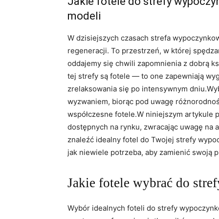
Jakie fotele⁣ do strefy wypocz
modeli
W ​dzisiejszych czasach strefa wypoczynkow
regeneracji. ⁢To‌ przestrzeń,​ w której spędz
oddajemy się chwili zapomnienia z dobrą‍ k
tej strefy są fotele — to one zapewniają wyg
zrelaksowania ‌się po intensywnym dniu.Wyb
‌wyzwaniem, biorąc pod uwagę różnorodność st
współczesne fotele.W‍ niniejszym artykule
dostępnych na rynku, zwracając uwagę‌ na 
znaleźć idealny‌ fotel do Twojej‍ strefy wyp
jak niewiele potrzeba, aby zamienić​ swoją ‌
Jakie fotele wybrać do ⁣st
Wybór idealnych foteli do⁢ strefy wypoczynkow