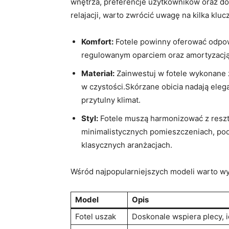
wnętrza, ⁤preferencje ⁤użytkowników oraz do
relajacji, warto zwrócić uwagę na kilka klu
Komfort:
Fotele powinny oferować odpowie
regulowanym ⁢oparciem ⁢oraz ⁣amortyzac
Materiał:
Zainwestuj w fotele ⁣wykonane z 
w czystości.Skórzane⁢ obicia​ nadają eleg
przytulny ⁤klimat.
Styl:
Fotele muszą harmonizować z‌ reszt
minimalistycznych pomieszczeniach, podcz
klasycznych⁢ aranżacjach.
Wśród najpopularniejszych‌ modeli warto wy
Model
Opis
Fotel uszak
Doskonale wspiera plecy, i