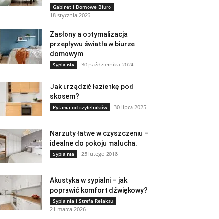
Gabinet i Domowe Biuro
18 stycznia 2026
Zasłony a optymalizacja
przepływu światła w biurze
domowym
30 października 2024
Sypialnia
Jak urządzić łazienkę pod
skosem?
30 lipca 2025
Pytania od czytelników
Narzuty łatwe w czyszczeniu –
idealne do pokoju malucha.
25 lutego 2018
Sypialnia
Akustyka w sypialni – jak
poprawić komfort dźwiękowy?
Sypialnia i Strefa Relaksu
21 marca 2026