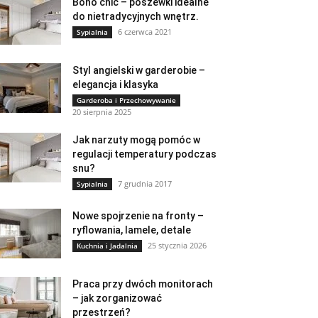
Boho chic – poszewki idealne
do nietradycyjnych wnętrz.
6 czerwca 2021
Sypialnia
Styl angielski w garderobie –
elegancja i klasyka
Garderoba i Przechowywanie
20 sierpnia 2025
Jak narzuty mogą pomóc w
regulacji temperatury podczas
snu?
7 grudnia 2017
Sypialnia
Nowe spojrzenie na fronty –
ryflowania, lamele, detale
25 stycznia 2026
Kuchnia i Jadalnia
Praca przy dwóch monitorach
– jak zorganizować
przestrzeń?