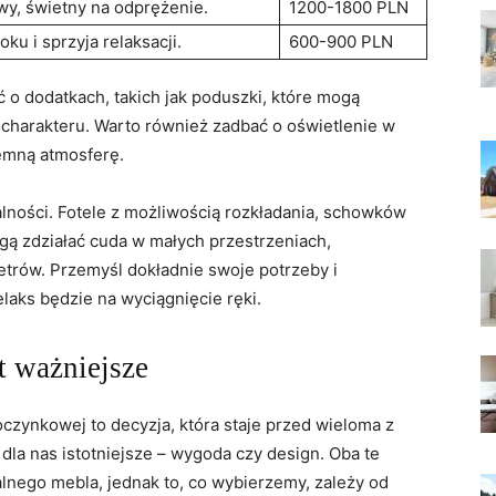
y,⁤ świetny na⁢ odprężenie.
1200-1800⁢ PLN
ku i sprzyja relaksacji.
600-900 ​PLN
 o dodatkach,⁣ takich‌ jak poduszki,‌ które mogą
⁤charakteru. ‍Warto również⁤ zadbać o oświetlenie w
emną ​atmosferę.
nalności. Fotele⁢ z możliwością ‌rozkładania, schowków
gą zdziałać cuda ‌w małych przestrzeniach,
rów. ⁢Przemyśl dokładnie ‌swoje‌ potrzeby i
elaks będzie⁢ na wyciągnięcie ręki.
t ważniejsze
czynkowej to decyzja, która staje przed ‌wieloma z
 dla nas istotniejsze ⁤– wygoda czy design. Oba te​
lnego mebla, jednak‍ to,​ co wybierzemy, zależy od