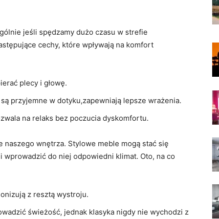
ólnie jeśli spędzamy dużo czasu w strefie ​
ępujące​ cechy, które⁢ wpływają na komfort‍
pierać plecy i głowę.
‌ są przyjemne w ‍dotyku,zapewniają lepsze ‌wrażenia.
zwala na relaks bez poczucia dyskomfortu.
e⁤ naszego⁢ wnętrza. ⁣Stylowe meble mogą stać się
 wprowadzić do niej odpowiedni klimat. Oto, na co
onizują z resztą wystroju.
dzić⁣ świeżość,‍ jednak ⁤klasyka nigdy nie‍ wychodzi ‌z⁣