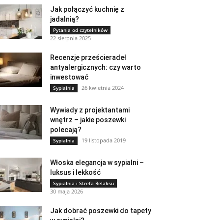
Jak połączyć kuchnię z
jadalnią?
Pytania od czytelników
22 sierpnia 2025
Recenzje prześcieradeł
antyalergicznych: czy warto
inwestować
26 kwietnia 2024
Sypialnia
Wywiady z projektantami
wnętrz – jakie poszewki
polecają?
19 listopada 2019
Sypialnia
Włoska elegancja w sypialni –
luksus i lekkość
Sypialnia i Strefa Relaksu
30 maja 2026
Jak dobrać poszewki do tapety