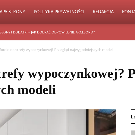
APA STRONY
POLITYKA PRYWATNOŚCI
REDAKCJA
KONT
SŁONY I DODATKI – JAK DOBRAĆ ODPOWIEDNIE AKCESORIA?
 fotele do strefy wypoczynkowej? Przegląd najwygodniejszych modeli
 strefy wypoczynkowej? 
ch modeli
L