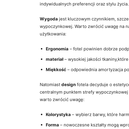
indywidualnych preferencji oraz stylu życia.
Wygoda
jest kluczowym ⁢czynnikiem, szczeg
wypoczynkowej. Warto zwrócić uwagę na nast
użytkowania:
Ergonomia
– fotel ⁣powinien ‌dobrze ⁣pod
materiał
– wysokiej jakości tkaniny,które
Miękkość
– odpowiednia⁣ amortyzacja po
Natomiast
design
fotela decyduje o estetyc
centralnym punktem strefy ‌wypoczynkowej i
warto zwrócić uwagę:
Kolorystyka
– wybierz barwy, które harm
Forma
– ⁤nowoczesne kształty mogą wprowa