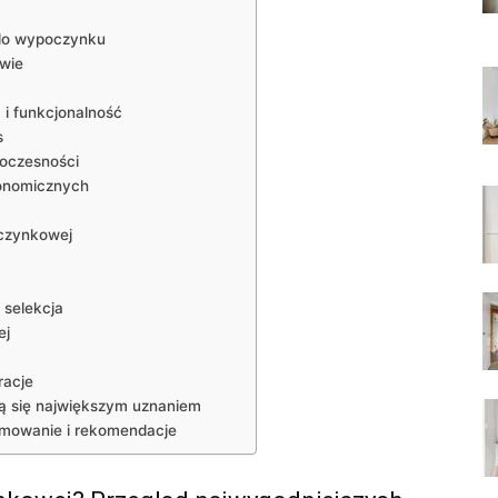
⁤do ‌wypoczynku
owie
‍i funkcjonalność
s
woczesności
tronomicznych
oczynkowej
a selekcja
ej
racje
zą ​się największym uznaniem
mowanie ⁢i rekomendacje