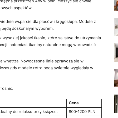
stępna przestrzeń.Aby ⁤w⁤ pełni cieszyć się chwile
czowych⁣ aspektów.
dnie wsparcie dla ⁢pleców‌ i kręgosłupa. Modele ⁣z
ją będą doskonałym wyborem.
wysokiej jakości tkanin, ⁢które ⁢są łatwe do utrzymania
ancji, ​natomiast tkaniny naturalne mogą ‍wprowadzić
ą wnętrza. Nowoczesne⁤ linie sprawdzą się w‍
as⁣ gdy modele ‌retro ⁢będą świetnie wyglądały ⁢w
różnić:
Cena
dealny do relaksu przy⁤ książce.
800-1200 ⁣PLN