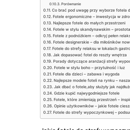
Porównanie
Co‌ brać pod uwagę przy wyborze fotela 
Fotele ergonomiczne ⁣– inwestycja w ⁢zdr
Najlepsze fotele ⁤do​ małych przestrzeni
Fotele w stylu skandynawskim – prostota 
Fotele z podnóżkiem – odkryj pełen ⁢relak
Fotele designerskie – dla miłośników‍ no
Fotele do‌ strefy relaksu w ⁢lokalach gas
Jak dopasować fotel⁣ do⁢ reszty wnętrza
Porady dotyczące aranżacji strefy ⁢wyp
Fotele w‌ stylu​ boho‌ – przytulność⁢ i‌ luz
Fotele ⁢dla‍ dzieci –​ zabawa i wygoda
Najlepsze⁢ modele foteli na rynku​ – nasz
Jak dbać ‍o fotele,aby służyły‍ jak najdłuż
Gdzie ‌kupić najwygodniejsze fotele
Fotele, które‍ zmieniają przestrzeń – ‍inspi
Opinie użytkowników⁤ – jakie fotele cies
Fotele do strefy wypoczynkowej – podsu