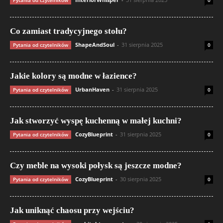
Co zamiast tradycyjnego stołu?
ShapeAndSoul
-
31 sierpnia 2025
Pytania od czytelników
0
Jakie kolory są modne w łazience?
UrbanHaven
-
31 sierpnia 2025
Pytania od czytelników
0
Jak stworzyć wyspę kuchenną w małej kuchni?
CozyBlueprint
-
31 sierpnia 2025
Pytania od czytelników
0
Czy meble na wysoki połysk są jeszcze modne?
CozyBlueprint
-
30 sierpnia 2025
Pytania od czytelników
0
Jak uniknąć chaosu przy wejściu?