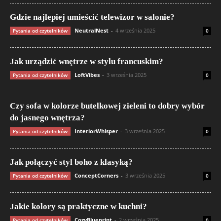
Gdzie najlepiej umieścić telewizor w salonie?
NeutralNest
-
4 września 2025
Pytania od czytelników
0
Jak urządzić wnętrze w stylu francuskim?
LoftVibes
-
3 września 2025
Pytania od czytelników
0
Czy sofa w kolorze butelkowej zieleni to dobry wybór
do jasnego wnętrza?
InteriorWhisper
-
3 września 2025
Pytania od czytelników
0
Jak połączyć styl boho z klasyką?
ConceptCorners
-
3 września 2025
Pytania od czytelników
0
Jakie kolory są praktyczne w kuchni?
CozyBlueprint
-
2 września 2025
Pytania od czytelników
0