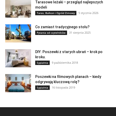
Tarasowe leżaki – przegląd najlepszych
modeli
5 stycznia 2026
Taras, Balkon i Ogród Zimowy
Co zamiast tradycyjnego stołu?
31 sierpnia 2025
Pytania od czytelników
DIY: Poszewki z starych ubrań – krok po
kroku.
9 października 2018
Sypialnia
Poszewki na filmowych planach – kiedy
odgrywają kluczową rolę?
16 listopada 2019
Sypialnia