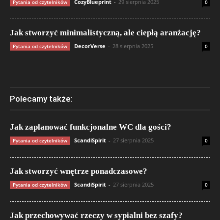
CozyBlueprint
-
29 sierpnia 2025
Pytania od czytelników
0
Jak stworzyć minimalistyczną, ale ciepłą aranżację?
DecorVerse
-
28 sierpnia 2025
Pytania od czytelników
0
Polecamy także:
Jak zaplanować funkcjonalne WC dla gości?
ScandiSpirit
-
27 sierpnia 2025
Pytania od czytelników
0
Jak stworzyć wnętrze ponadczasowe?
ScandiSpirit
-
27 sierpnia 2025
Pytania od czytelników
0
Jak przechowywać rzeczy w sypialni bez szafy?