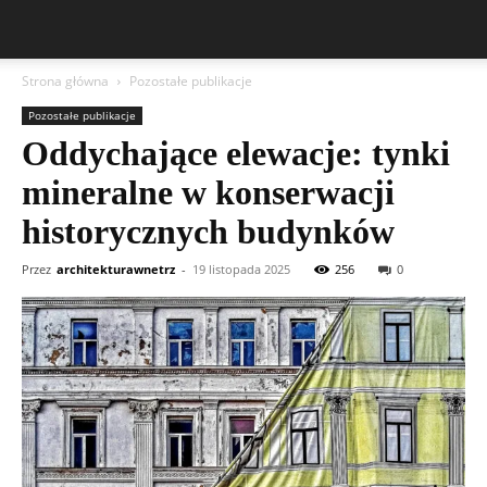
Strona główna
Pozostałe publikacje
Pozostałe publikacje
Oddychające elewacje: tynki
mineralne w konserwacji
historycznych budynków
Przez
architekturawnetrz
-
19 listopada 2025
256
0