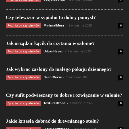
Czy telewizor w sypialni to dobry pomysł?
MinimalMuse
-
2 września 2025
Pytania od czytelników
0
Jak urządzić kącik do czytania w salonie?
UrbanHaven
-
1 września 2025
Pytania od czytelników
0
Jak wybrać zasłony do małego pokoju dziennego?
DecorVerse
-
1 września 2025
Pytania od czytelników
0
Czy sufit podwieszany to dobre rozwiązanie w salonie?
TexturedTone
-
1 września 2025
Pytania od czytelników
0
Jakie krzesła dobrać do drewnianego stołu?
InteriorWhisper
-
31 sierpnia 2025
Pytania od czytelników
0