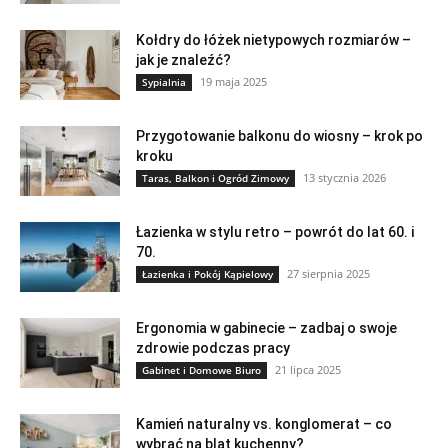
Kołdry do łóżek nietypowych rozmiarów –
jak je znaleźć?
19 maja 2025
Sypialnia
Przygotowanie balkonu do wiosny – krok po
kroku
13 stycznia 2026
Taras, Balkon i Ogród Zimowy
Łazienka w stylu retro – powrót do lat 60. i
70.
27 sierpnia 2025
Łazienka i Pokój Kąpielowy
Ergonomia w gabinecie – zadbaj o swoje
zdrowie podczas pracy
21 lipca 2025
Gabinet i Domowe Biuro
Kamień naturalny vs. konglomerat – co
wybrać na blat kuchenny?