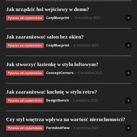
Jak urządzić hol wejściowy w domu?
CozyBlueprint
-
10 września 2025
Pytania od czytelników
0
Jak zaaranżować salon bez okien?
CozyBlueprint
-
8 września 2025
Pytania od czytelników
0
Jak stworzyć łazienkę w stylu loftowym?
ConceptCorners
-
8 września 2025
Pytania od czytelników
0
Jak zaaranżować kuchnię w stylu retro?
DesignSketch
-
6 września 2025
Pytania od czytelników
0
Czy styl wnętrza wpływa na wartość nieruchomości?
FormAndFlow
-
6 września 2025
Pytania od czytelników
0