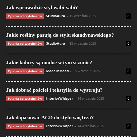
Jak wprowadzić styl wabi-sabi?
StudioAura
-
15 września 2025
Pytania od czytelników
0
Jakie rośliny pasują do stylu skandynawskiego?
StudioAura
-
15 września 2025
Pytania od czytelników
0
Jakie kolory są modne w tym sezonie?
ModernMood
-
15 września 2025
Pytania od czytelników
0
Jak dobrać pościel i tekstylia do wystroju?
InteriorWhisper
-
14 września 2025
Pytania od czytelników
0
Jak dopasować AGD do stylu wnętrza?
InteriorWhisper
-
14 września 2025
Pytania od czytelników
0