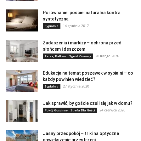
Porównanie: pościel naturalna kontra
syntetyczna
14 grudnia 2017
Sypialnia
Zadaszenia i markizy – ochrona przed
słońcem i deszczem
20 lutego 2026
Taras, Balkon i Ogród Zimowy
Edukacja na temat poszewek w sypialni – co
każdy powinien wiedzieć?
27 stycznia 2020
Sypialnia
Jak sprawić, by goście czuli się jak w domu?
24 czerwca 2026
Pokój Gościnny i Strefa Dla Gości
Jasny przedpokój – triki na optyczne
powiększenie przestrzeni