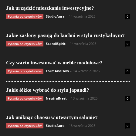
Jak urządzić mieszkanie inwestycyjne?
StudioAura
-
14 września 2025
Pytania od czytelników
0
Jakie zasłony pasują do kuchni w stylu rustykalnym?
ScandiSpirit
-
14 września 2025
Pytania od czytelników
0
Czy warto inwestować w meble modułowe?
FormAndFlow
-
14 września 2025
Pytania od czytelników
0
Jakie łóżko wybrać do stylu japandi?
NeutralNest
-
13 września 2025
Pytania od czytelników
0
Jak uniknąć chaosu w otwartym salonie?
StudioAura
-
13 września 2025
Pytania od czytelników
0