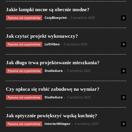
Jakie lampki nocne są obecnie modne?
CozyBlueprint
-
6 września 2025
Pytania od czytelników
0
Jak czytać projekt wykonawczy?
LoftVibes
-
5 września 2025
Pytania od czytelników
0
Jak długo trwa projektowanie mieszkania?
StudioAura
-
5 września 2025
Pytania od czytelników
0
Czy opłaca się robić zabudowę na wymiar?
StudioAura
-
5 września 2025
Pytania od czytelników
0
Jak optycznie powiększyć wąską kuchnię?
InteriorWhisper
-
4 września 2025
Pytania od czytelników
0