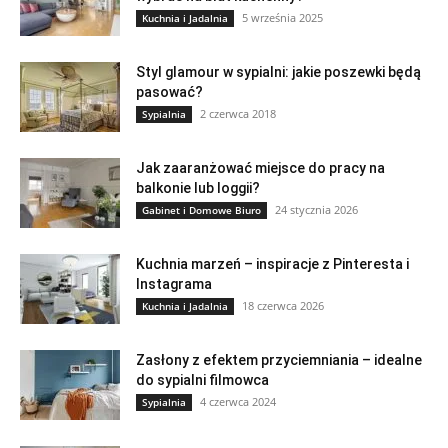
5 września 2025
Kuchnia i Jadalnia
Styl glamour w sypialni: jakie poszewki będą
pasować?
2 czerwca 2018
Sypialnia
Jak zaaranżować miejsce do pracy na
balkonie lub loggii?
24 stycznia 2026
Gabinet i Domowe Biuro
Kuchnia marzeń – inspiracje z Pinteresta i
Instagrama
18 czerwca 2026
Kuchnia i Jadalnia
Zasłony z efektem przyciemniania – idealne
do sypialni filmowca
4 czerwca 2024
Sypialnia