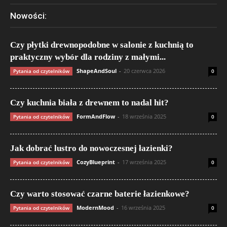
Nowości:
Czy płytki drewnopodobne w salonie z kuchnią to
praktyczny wybór dla rodziny z małymi...
ShapeAndSoul
-
20 czerwca 2026
Pytania od czytelników
0
Czy kuchnia biała z drewnem to nadal hit?
FormAndFlow
-
18 września 2025
Pytania od czytelników
0
Jak dobrać lustro do nowoczesnej łazienki?
CozyBlueprint
-
17 września 2025
Pytania od czytelników
0
Czy warto stosować czarne baterie łazienkowe?
ModernMood
-
16 września 2025
Pytania od czytelników
0