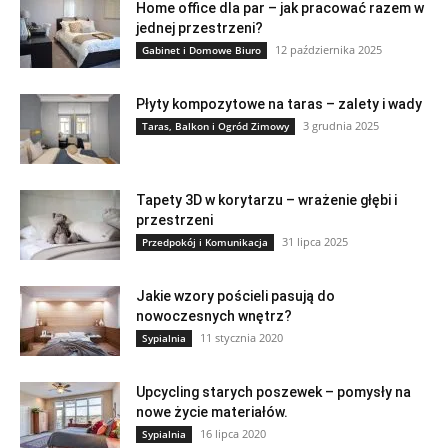
Home office dla par – jak pracować razem w
jednej przestrzeni?
12 października 2025
Gabinet i Domowe Biuro
Płyty kompozytowe na taras – zalety i wady
3 grudnia 2025
Taras, Balkon i Ogród Zimowy
Tapety 3D w korytarzu – wrażenie głębi i
przestrzeni
31 lipca 2025
Przedpokój i Komunikacja
Jakie wzory pościeli pasują do
nowoczesnych wnętrz?
11 stycznia 2020
Sypialnia
Upcycling starych poszewek – pomysły na
nowe życie materiałów.
16 lipca 2020
Sypialnia