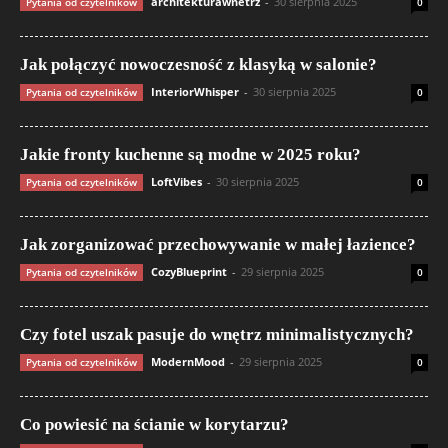
architekturawnetrz
-
30 sierpnia 2025
Pytania od czytelników
0
Jak połączyć nowoczesność z klasyką w salonie?
InteriorWhisper
-
30 sierpnia 2025
Pytania od czytelników
0
Jakie fronty kuchenne są modne w 2025 roku?
LoftVibes
-
30 sierpnia 2025
Pytania od czytelników
0
Jak zorganizować przechowywanie w małej łazience?
CozyBlueprint
-
29 sierpnia 2025
Pytania od czytelników
0
Czy fotel uszak pasuje do wnętrz minimalistycznych?
ModernMood
-
29 sierpnia 2025
Pytania od czytelników
0
Co powiesić na ścianie w korytarzu?