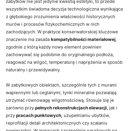
zabytków nie jest jedynie kwestią estetyki, to przede
wszystkim świadoma decyzja technologiczna wynikająca
z głębokiego zrozumienia właściwości historycznych
murów i procesów fizykochemicznych w nich
zachodzących. W praktyce konserwatorskiej kluczowe
znaczenie ma zasada
kompatybilności materiałowej
,
zgodnie z którą każdy nowy element powinien
zachowywać się podobnie do oryginalnego podłoża,
reagować na wilgoć, temperaturę i naprężenia w sposób
naturalny i przewidywalny.
W zabytkowych obiektach, szczególnie tych z murami
wapiennymi lub ceglanymi, tynki mineralne pozwalają
utrzymać równowagę wilgotnościową. Stosuje się je
zarówno przy
pełnych rekonstrukcjach elewacji
, jak i
przy
pracach punktowych,
uzupełnianiu ubytków,
reprofilacji detali architektonicznych czy scalaniu
powierzchni. W miejscach szczególnie narażonych na