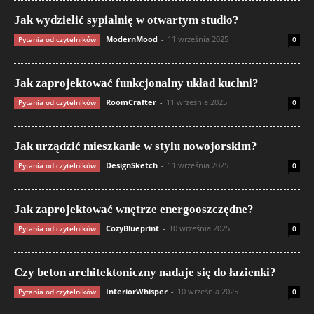
Jak wydzielić sypialnię w otwartym studio?
ModernMood
-
11 września 2025
Pytania od czytelników
0
Jak zaprojektować funkcjonalny układ kuchni?
RoomCrafter
-
11 września 2025
Pytania od czytelników
0
Jak urządzić mieszkanie w stylu nowojorskim?
DesignSketch
-
11 września 2025
Pytania od czytelników
0
Jak zaprojektować wnętrze energooszczędne?
CozyBlueprint
-
10 września 2025
Pytania od czytelników
0
Czy beton architektoniczny nadaje się do łazienki?
InteriorWhisper
-
10 września 2025
Pytania od czytelników
0