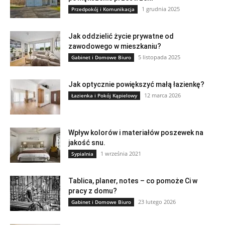
1 grudnia 2025
Przedpokój i Komunikacja
Jak oddzielić życie prywatne od
zawodowego w mieszkaniu?
5 listopada 2025
Gabinet i Domowe Biuro
Jak optycznie powiększyć małą łazienkę?
12 marca 2026
Łazienka i Pokój Kąpielowy
Wpływ kolorów i materiałów poszewek na
jakość snu.
1 września 2021
Sypialnia
Tablica, planer, notes – co pomoże Ci w
pracy z domu?
23 lutego 2026
Gabinet i Domowe Biuro