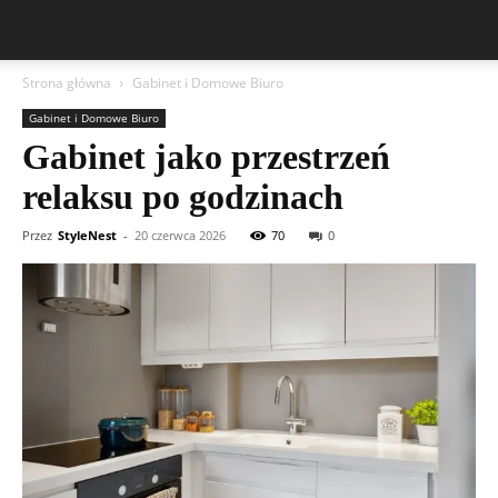
Strona główna
Gabinet i Domowe Biuro
Gabinet i Domowe Biuro
Gabinet jako przestrzeń
relaksu po godzinach
Przez
StyleNest
-
20 czerwca 2026
70
0