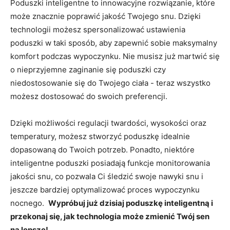
Poduszki inteligentne‌ to⁢ innowacyjne rozwiązanie, które
może znacznie‌ poprawić jakość ‍Twojego‍ snu. Dzięki
technologii ‌możesz spersonalizować ⁤ustawienia
poduszki w taki sposób, aby zapewnić sobie maksymalny
komfort podczas wypoczynku. ​Nie musisz⁢ już ⁣martwić się
⁤o nieprzyjemne⁢ zaginanie się poduszki czy
niedostosowanie się do Twojego ciała -⁣ teraz wszystko
możesz dostosować do swoich preferencji.
Dzięki możliwości ⁣regulacji twardości, wysokości oraz
temperatury,​ możesz ‍stworzyć poduszkę idealnie
dopasowaną ⁣do Twoich⁣ potrzeb.⁤ Ponadto, niektóre
inteligentne ⁣poduszki posiadają funkcje monitorowania
jakości ‍snu, co pozwala Ci śledzić swoje nawyki snu ⁢i
⁢jeszcze bardziej optymalizować proces ​wypoczynku
nocnego. ⁤
Wypróbuj już dzisiaj​ poduszkę inteligentną i
⁤przekonaj się, ⁢jak technologia‍ może zmienić ⁣Twój ‍sen
na lepsze!