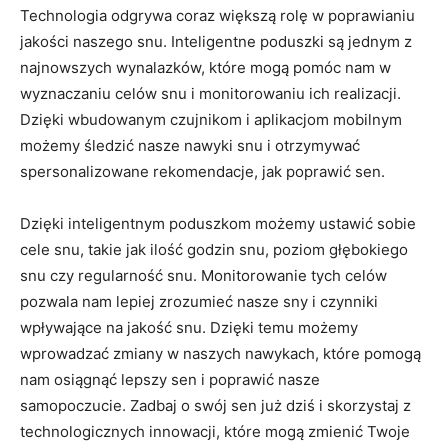
Technologia odgrywa coraz większą rolę w poprawianiu
jakości naszego snu. Inteligentne poduszki są jednym z
najnowszych wynalazków, które ⁢mogą pomóc nam w
wyznaczaniu celów ⁢snu ⁤i monitorowaniu ich‍ realizacji.
Dzięki⁤ wbudowanym czujnikom i⁤ aplikacjom mobilnym⁣
możemy śledzić nasze nawyki snu i ​otrzymywać
spersonalizowane rekomendacje, jak poprawić ​sen.
Dzięki inteligentnym poduszkom możemy ustawić sobie
cele snu, takie⁤ jak ilość godzin ⁣snu, poziom ⁣głębokiego
snu czy regularność snu. Monitorowanie tych celów
⁢pozwala nam lepiej zrozumieć nasze sny i czynniki
wpływające na​ jakość snu.​ Dzięki temu możemy
wprowadzać zmiany w naszych⁣ nawykach, które pomogą
nam ‌osiągnąć lepszy⁤ sen i poprawić⁤ nasze
samopoczucie. Zadbaj ‌o swój ⁢sen już ‍dziś i skorzystaj z
technologicznych innowacji, które mogą zmienić​ Twoje