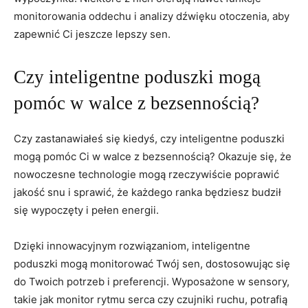
monitorowania oddechu⁤ i analizy dźwięku ⁤otoczenia, aby
zapewnić⁢ Ci jeszcze lepszy sen.
Czy inteligentne poduszki mogą
pomóc⁣ w⁣ walce z bezsennością?
Czy ​zastanawiałeś się kiedyś, czy inteligentne poduszki
mogą pomóc Ci w walce z bezsennością? ⁣Okazuje się, że⁢
nowoczesne technologie⁢ mogą rzeczywiście ⁤poprawić
jakość snu i sprawić, że każdego ⁣ranka będziesz budził
się ⁣wypoczęty ​i pełen energii.
Dzięki innowacyjnym ⁤rozwiązaniom, inteligentne
⁣poduszki mogą monitorować Twój ‌sen,⁤ dostosowując⁣ się
do Twoich potrzeb i preferencji.‍ Wyposażone⁤ w⁤ sensory,
takie ⁤jak monitor rytmu serca czy czujniki‍ ruchu, ⁣potrafią