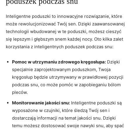
poduszek podczas snu
Inteligentne ⁣poduszki to innowacyjne⁢ rozwiązanie, które
może ⁢rewolucjonizować Twój ‌sen. Dzięki zaawansowanej
technologii wbudowanej⁢ w te poduszki, możesz cieszyć
się ​lepszym i‍ głębszym snem każdej nocy. Oto kilka‍ zalet
korzystania‌ z inteligentnych ‍poduszek ⁤podczas snu:
Pomoc w ⁤utrzymaniu⁣ zdrowego kręgosłupa:
Dzięki
specjalnie zaprojektowanym poduszkom, Twoja
kręgosłup będzie utrzymywany w prawidłowej pozycji
podczas snu, co może pomóc⁢ w zapobieganiu bólom
‍pleców.
Monitorowanie jakości snu:
Inteligentne poduszki są
‍wyposażone w czujniki, ⁢które śledzą Twój ​sen⁣ i
dostarczają informacji na⁣ temat jakości snu. Dzięki
temu możesz dostosować swoje nawyki snu,‍ aby⁣ spać