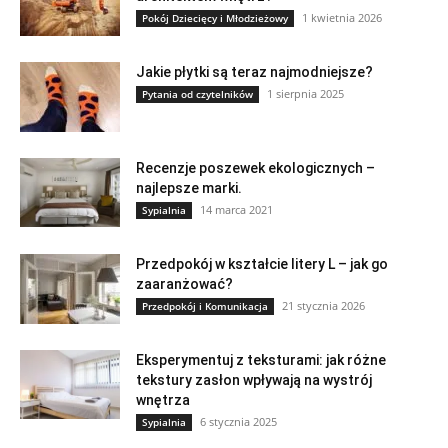
1 kwietnia 2026
Pokój Dziecięcy i Młodzieżowy
Jakie płytki są teraz najmodniejsze?
1 sierpnia 2025
Pytania od czytelników
Recenzje poszewek ekologicznych –
najlepsze marki.
14 marca 2021
Sypialnia
Przedpokój w kształcie litery L – jak go
zaaranżować?
21 stycznia 2026
Przedpokój i Komunikacja
Eksperymentuj z teksturami: jak różne
tekstury zasłon wpływają na wystrój
wnętrza
6 stycznia 2025
Sypialnia