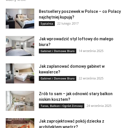
Bestsellery poszewek w Polsce – co Polacy
najchętniej kupują?
22 lutego 2017
Sypialnia
Jak wprowadzić styl loftowy do małego
biura?
14 września 2025
Gabinet i Domowe Biuro
Jak zaplanować domowy gabinet w
kawalerce?
22 września 2025
Gabinet i Domowe Biuro
Zrób to sam – jak odnowić stary balkon
niskim kosztem?
24 września 2025
Taras, Balkon i Ogród Zimowy
Jak zaprojektować pokój dziecka z
architektem wnętrz?