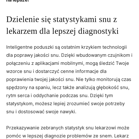
Dzielenie się statystykami snu z
lekarzem dla lepszej diagnostyki
Inteligentne poduszki są ostatnim krzykiem technologii
dla ⁢poprawy jakości snu. ‍Dzięki wbudowanym czujnikom i
połączeniu z aplikacjami‍ mobilnymi, mogą śledzić Twoje⁢
wzorce snu ⁣i ⁣dostarczyć cenne ⁣informacje dla
poprawienia twojej jakości snu. Nie tylko monitorują czas
spędzony na ⁢spaniu, lecz także‍ analizują głębokość ⁢snu,
rytm serca i oddychanie podczas‍ snu. Dzięki tym
statystykom,‍ możesz lepiej zrozumieć⁣ swoje potrzeby
snu i dostosować swoje nawyki.
Przekazywanie ⁢zebranych statystyk snu⁢ lekarzowi ⁢może⁢
pomóc‌ w lepszej diagnozie problemów⁢ ze snem. Lekarz