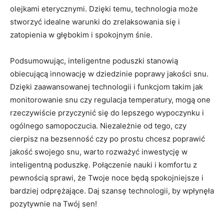
olejkami eterycznymi. Dzięki temu,‍ technologia może
stworzyć​ idealne ‌warunki do zrelaksowania się‍ i‍
zatopienia w głębokim i⁣ spokojnym śnie.
Podsumowując,‌ inteligentne poduszki stanowią
obiecującą innowację w dziedzinie poprawy jakości snu.
Dzięki​ zaawansowanej technologii ⁤i funkcjom takim jak‌
monitorowanie snu czy​ regulacja temperatury, mogą ​one
rzeczywiście ⁣przyczynić ​się do lepszego wypoczynku i
⁢ogólnego samopoczucia. Niezależnie od tego, czy‌
cierpisz na bezsenność czy⁣ po prostu ⁢chcesz ⁤poprawić
jakość swojego snu, warto rozważyć inwestycję‍ w
inteligentną poduszkę. Połączenie ⁤nauki‍ i komfortu z
pewnością sprawi, że⁢ Twoje noce‌ będą spokojniejsze i
bardziej odprężające. Daj szansę technologii, by wpłynęła
pozytywnie na ‌Twój sen!