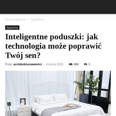
Strona główna
Sypialnia
Sypialnia
Inteligentne poduszki: jak
technologia może poprawić
Twój sen?
Przez
architekturawnetrz
-
4 marca 2025
494
0