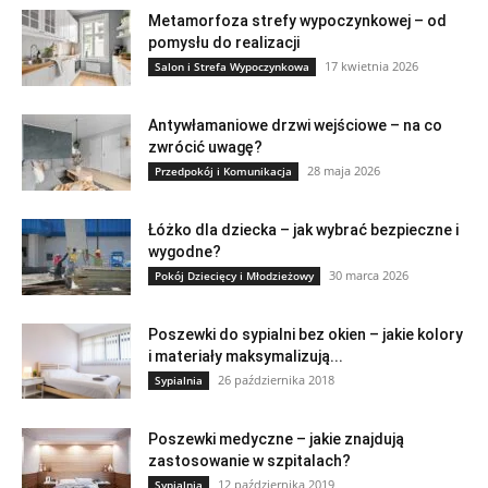
Metamorfoza strefy wypoczynkowej – od
pomysłu do realizacji
17 kwietnia 2026
Salon i Strefa Wypoczynkowa
Antywłamaniowe drzwi wejściowe – na co
zwrócić uwagę?
28 maja 2026
Przedpokój i Komunikacja
Łóżko dla dziecka – jak wybrać bezpieczne i
wygodne?
30 marca 2026
Pokój Dziecięcy i Młodzieżowy
Poszewki do sypialni bez okien – jakie kolory
i materiały maksymalizują...
26 października 2018
Sypialnia
Poszewki medyczne – jakie znajdują
zastosowanie w szpitalach?
12 października 2019
Sypialnia