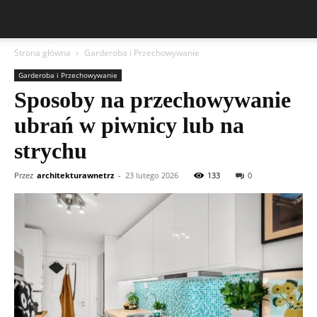
Strona główna
Garderoba i Przechowywanie
Garderoba i Przechowywanie
Sposoby na przechowywanie
ubrań w piwnicy lub na
strychu
Przez
architekturawnetrz
-
23 lutego 2026
133
0