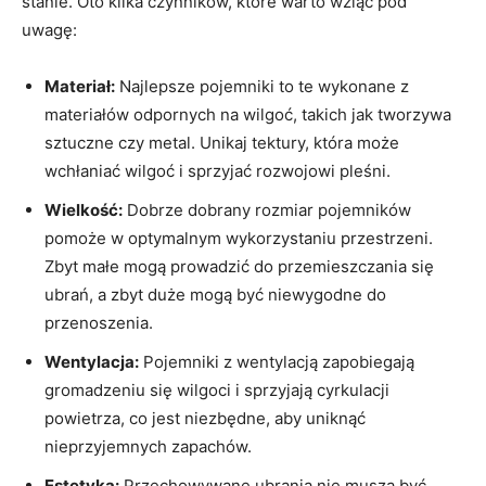
stanie. Oto kilka czynników, które warto wziąć pod
uwagę:
Materiał:
Najlepsze pojemniki to te wykonane z
materiałów odpornych na wilgoć, takich jak tworzywa
sztuczne czy metal. Unikaj tektury, która może
wchłaniać wilgoć i sprzyjać rozwojowi pleśni.
Wielkość:
Dobrze dobrany rozmiar pojemników
pomoże w optymalnym wykorzystaniu przestrzeni.
Zbyt małe mogą prowadzić do przemieszczania się
ubrań, a zbyt duże mogą być niewygodne do
przenoszenia.
Wentylacja:
Pojemniki z wentylacją zapobiegają
gromadzeniu się wilgoci i sprzyjają cyrkulacji
powietrza, co jest niezbędne, aby uniknąć
nieprzyjemnych zapachów.
Estetyka:
Przechowywane ubrania nie muszą być