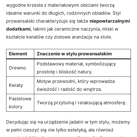
⁢wygodne krzesła z materiałowymi ⁢obiciami tworzą
idealne‌ warunki do długich, rodzinnych⁤ obiadów. Styl
prowansalski ⁣charakteryzuje się także
niepowtarzalnymi ​
dodatkami
, takimi jak⁣ ceramiczne⁤ naczynia, miski w
⁣kształcie‍ kwiatów czy ziołowe aranżacje ⁢na ⁣stole.
Element
Znaczenie w stylu ⁣prowansalskim
Podstawowy materiał,​ symbolizujący
Drewno
prostotę‍ i bliskość natury.
Motyw przewodni, który wprowadza
Kwiaty
świeżość i ​radość do wnętrza.
Pastelowe
Tworzą przytulną⁣ i relaksującą atmosferę.
kolory
Decydując się na urządzenie jadalni​ w tym⁢ stylu, możemy
‍w pełni cieszyć się ⁤nie tylko estetyką,⁢ ale również