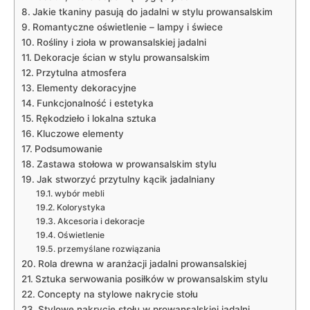
Jakie ⁤tkaniny ⁢pasują do ⁤jadalni w stylu prowansalskim
Romantyczne oświetlenie –⁢ lampy i świece
Rośliny i zioła w prowansalskiej ⁤jadalni
Dekoracje ścian w stylu prowansalskim
Przytulna atmosfera
Elementy dekoracyjne
Funkcjonalność i estetyka
Rękodzieło i lokalna sztuka
Kluczowe⁤ elementy
Podsumowanie
Zastawa stołowa w prowansalskim stylu
Jak stworzyć przytulny kącik jadalniany
wybór mebli
Kolorystyka
Akcesoria‌ i dekoracje
Oświetlenie
przemyślane rozwiązania
Rola drewna w ⁤aranżacji⁢ jadalni prowansalskiej
Sztuka serwowania posiłków w prowansalskim ‍stylu
Concepty na stylowe nakrycie stołu
Stylowe nakrycie stołu ​w prowansalskiej jadalni