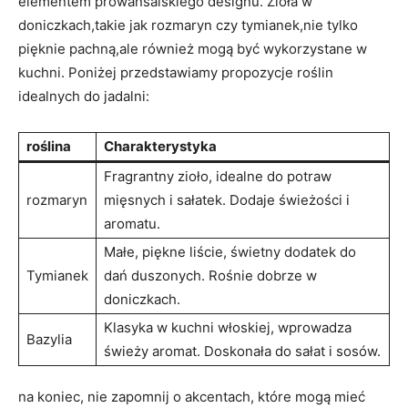
elementem prowansalskiego designu.⁣ Zioła w
⁤doniczkach,takie jak rozmaryn czy tymianek,nie tylko
pięknie pachną,ale również mogą być ⁣wykorzystane w
kuchni. Poniżej⁢ przedstawiamy ‍propozycje roślin​
idealnych do ⁢jadalni:
roślina
Charakterystyka
Fragrantny zioło, ⁣idealne do potraw
rozmaryn
mięsnych​ i sałatek. Dodaje⁢ świeżości i
aromatu.
Małe, ⁣piękne liście,⁣ świetny ‌dodatek do
Tymianek
dań duszonych. ⁤Rośnie dobrze w
doniczkach.
Klasyka w kuchni włoskiej, wprowadza
Bazylia
świeży aromat. Doskonała do sałat⁣ i sosów.
na ⁤koniec, nie‍ zapomnij o ⁣akcentach, które mogą mieć