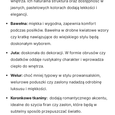
wnętrza. Ich naturalna struktura oraz ‌dostępność w
‌jasnych, pastelowych ⁣kolorach dodają lekkości i
elegancji.
Bawełna:
miękka⁣ i wygodna,​ zapewnia komfort
⁤podczas posiłków.⁣ Bawełna w drobne ⁣kwiatowe wzory
czy kratkę nawiązujące do wiejskiego stylu będą
doskonałym wyborem.
Juta:
doskonała do⁢ dekoracji. ‍W formie obrusów czy
dodatków⁣ oddaje rustykalny charakter⁤ i⁤ wprowadza‍
ciepło do wnętrza.
Welur:
choć mniej⁤ typowy ‌w stylu ⁢prowansalskim,⁣
welurowe poduszki czy ‌zasłony nadadzą odrobinę
luksusu i miękkości.
Koronkowe tkaniny:
‍ dodają romantycznego akcentu,
⁤idealne do szycia firan czy zasłon,​ które⁣ będą w
subtelny‌ sposób przepuszczać światło.