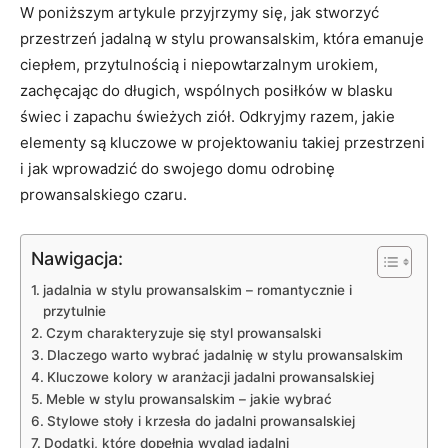
W⁣ poniższym artykule przyjrzymy się, ​jak stworzyć
przestrzeń jadalną ‌w stylu prowansalskim, która emanuje
ciepłem, przytulnością i niepowtarzalnym ⁤urokiem,
zachęcając do⁤ długich, wspólnych posiłków w blasku
świec i‌ zapachu‌ świeżych⁤ ziół. Odkryjmy razem, jakie
elementy są kluczowe ‌w projektowaniu takiej przestrzeni
i⁢ jak wprowadzić do swojego domu odrobinę
prowansalskiego‌ czaru.
Nawigacja:
jadalnia w stylu ‍prowansalskim – romantycznie i
przytulnie
Czym charakteryzuje się styl prowansalski
Dlaczego warto⁣ wybrać jadalnię w stylu⁢ prowansalskim
Kluczowe ‍kolory w ⁤aranżacji jadalni prowansalskiej
Meble w stylu prowansalskim – jakie⁣ wybrać
Stylowe stoły ‍i‍ krzesła⁣ do jadalni prowansalskiej
Dodatki, które ‌dopełnią wygląd ‌jadalni