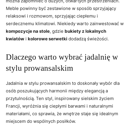
można ​zapomnieć ‌o dużych, otwartych przestrzeniach.⁢
Meble powinny⁤ być zestawione ⁤w⁣ sposób sprzyjający‌
relaksowi⁤ i​ rozmowom, sprzyjając ciepłemu i
‌serdecznemu klimatowi. ‍Niekiedy warto zainwestować w
kompozycje​ na ⁣stole
, gdzie
bukiety z lokalnych
kwiatów
i
kolorowe serwetki
dodadzą świeżości.
Dlaczego warto⁣ wybrać jadalnię w
stylu⁢ prowansalskim
Jadalnia ‍w ‌stylu prowansalskim to ⁤doskonały ⁢wybór dla
osób poszukujących harmonii ​między elegancją a
przytulnością. ​Ten ‍styl, inspirowany sielskim życiem ​
Francji, ‍wyróżnia się ciepłymi⁣ barwami i naturalnymi
materiałami, co sprawia,​ że⁤ wnętrze staje się idealnym
miejscem do wspólnych ⁤posiłków.