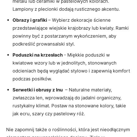
metalu lub ceramiki‌ w pastelowych kolorach.
Lampiony z plecionki dodają rusticznego akcentu.
Obrazy i grafiki
– ‌Wybierz‍ dekoracje ścienne
przedstawiające wiejskie⁢ krajobrazy lub kwiaty.⁣ Ramki
powinny być z⁢ postarzanym ⁢wykończeniem, aby
podkreślić prowansalski styl.
Poduszki ‍na krzesłach
⁢- ‍Miękkie poduszki w
⁣kwiatowe wzory lub w ​jednolitych, stonowanych
odcieniach będą wyglądać stylowo i zapewnią komfort
podczas posiłków.
Serwetki i obrusy z lnu
⁤ – Naturalne materiały,
zwłaszcza‌ len, wprowadzają⁣ do ⁢jadalni ‍organiczny,
rustykalny klimat. Postaw na stonowane kolory,‍ takie
jak ecru, szary czy pastelowy róż.
Nie zapomnij także o roślinności, która jest nieodłącznym