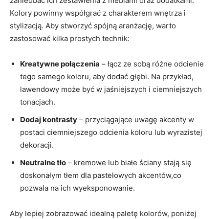
zaniedbać ich zestawienia‌ z meblami‍ oraz dodatkami.
Kolory powinny ⁢współgrać z‍ charakterem wnętrza i​
stylizacją. Aby stworzyć spójną aranżację, warto
zastosować kilka prostych ​technik:
Kreatywne połączenia
–⁤ łącz ze sobą różne odcienie
tego samego koloru, aby dodać głębi.⁢ Na przykład,
lawendowy może być w jaśniejszych​ i ciemniejszych
tonacjach.
Dodaj kontrasty
– przyciągające⁣ uwagę akcenty w
postaci ciemniejszego odcienia koloru lub wyrazistej
dekoracji.
Neutralne tło
⁢–⁢ kremowe lub białe ściany stają się
doskonałym ​tłem ⁣dla pastelowych⁢ akcentów,co
‌pozwala na ich wyeksponowanie.
Aby lepiej⁤ zobrazować idealną⁢ paletę kolorów, poniżej