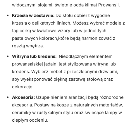
widocznymi słojami, świetnie odda klimat Prowansji.
Krzesła w⁢ zestawie:
Do stołu dobierz wygodne
krzesła o⁣ delikatnych ⁤liniach. Możesz wybrać ⁤modele z
tapicerką w kwiatowe ​wzory lub w jednolitych⁣
pastelowych kolorach,które ⁤będą harmonizować ​z
resztą wnętrza.
Witryna lub kredens:
‌ Nieodłącznym elementem
prowansalskiej jadalni jest stylizowana witryna lub
kredens. Wybierz ‌mebel z przeszklonymi ⁣drzwiami,
aby wyeksponować piękną⁢ zastawę stołową oraz
dekoracje.
Akcesoria:
Uzupełnieniem aranżacji będą różnorodne
akcesoria. Postaw na kosze z naturalnych materiałów,
ceramikę⁤ w rustykalnym stylu ​oraz świecące lampy w
ciepłym odcieniu.