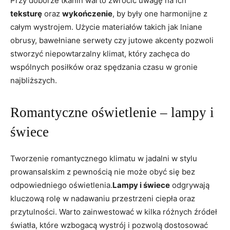
Przy doborze tkanin warto‍ zwrócić uwagę na ich
teksturę
oraz
wykończenie
, ‌by były one harmonijne​ z
całym wystrojem. ‍Użycie materiałów takich jak lniane
obrusy, bawełniane serwety ⁢czy jutowe akcenty pozwoli
stworzyć⁣ niepowtarzalny klimat, który‍ zachęca do
wspólnych posiłków oraz spędzania czasu w⁣ gronie
najbliższych.
Romantyczne oświetlenie –⁢ lampy i
świece
Tworzenie​ romantycznego klimatu w jadalni w stylu
prowansalskim z pewnością nie może obyć się bez⁣
odpowiedniego oświetlenia.
Lampy i świece
odgrywają
kluczową ​rolę ‌w nadawaniu przestrzeni ciepła oraz
⁢przytulności. Warto zainwestować w ⁢kilka różnych‌ źródeł
światła, które wzbogacą wystrój i pozwolą​ dostosować