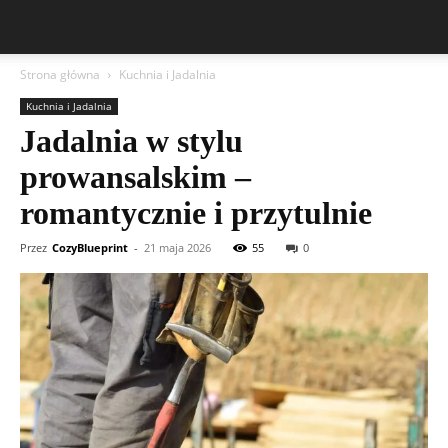
Strona główna
Kuchnia i Jadalnia
Kuchnia i Jadalnia
Jadalnia w stylu
prowansalskim –
romantycznie i przytulnie
Przez
CozyBlueprint
-
21 maja 2026
55
0