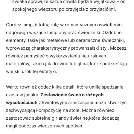
światła​ sprawi,że ‍każda chwila będzie wyjątkowa – od
spokojnego ‌wieczoru po przyjęcia z przyjaciółmi.
Oprócz lamp, istotną⁢ rolę w romantycznym oświetleniu
odgrywają wiszące lampiony oraz świeczniki. Ozdobne⁣
elementy, takie jak​ metalowe⁤ lub ceramiczne świeczniki,
wprowadzą charakterystyczny prowansalski‌ styl. Możesz
również pomyśleć o‍ wykorzystaniu naturalnych
materiałów, takich jak⁢ drewno lub glina, które podkreślają
wiejski urok tej estetyki.
Warto​ również⁣ dodać kilka detali, ‍które ‌umilą spędzanie
czasu w jadalni.
Zestawienie świec o różnych
wysokościach
z kwiatowymi‌ aranżacjami⁤ może stworzyć‌
zachwycającą kompozycję na stole. Można ⁤również
zastosować​ subtelne ⁣girlandy świetlne,które dodadzą
magii podczas ​wieczornych spotkań.