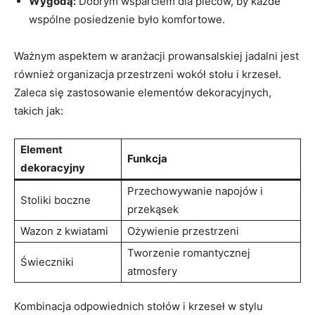
Wygodą:
Dobrym wsparciem dla pleców, ⁤by​ każde
wspólne posiedzenie było ​komfortowe.
Ważnym aspektem w aranżacji prowansalskiej jadalni jest
również‌ organizacja ⁣przestrzeni wokół stołu ⁢i krzeseł.
Zaleca się ⁣zastosowanie elementów ⁢dekoracyjnych,
takich ⁣jak:
Element‍
Funkcja
dekoracyjny
Przechowywanie napojów‍ i⁣
Stoliki boczne
przekąsek
Wazon ​z kwiatami
Ożywienie​ przestrzeni
Tworzenie romantycznej⁤
Świeczniki
atmosfery
Kombinacja odpowiednich stołów i krzeseł w stylu