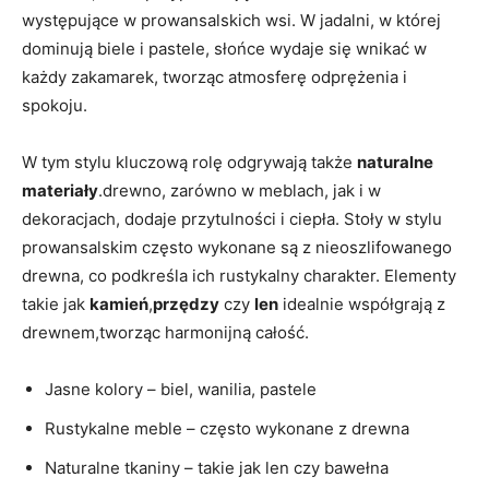
występujące w​ prowansalskich wsi. W jadalni, w której
⁣dominują‌ biele i pastele, słońce wydaje się wnikać w
każdy zakamarek, tworząc atmosferę odprężenia i
spokoju.
W tym stylu kluczową rolę⁢ odgrywają także
naturalne
materiały
.drewno, zarówno w meblach, jak i ⁣w
dekoracjach, dodaje przytulności i⁢ ciepła. Stoły ​w⁤ stylu
prowansalskim ⁢często wykonane są ⁢z nieoszlifowanego ​
drewna, co podkreśla ich⁤ rustykalny charakter. Elementy
takie jak
kamień
,
przędzy
czy
len
idealnie współgrają z
drewnem,tworząc harmonijną‍ całość.
Jasne kolory – biel, wanilia, pastele
Rustykalne meble – często wykonane z ‌drewna
Naturalne ⁣tkaniny – takie jak len‍ czy bawełna