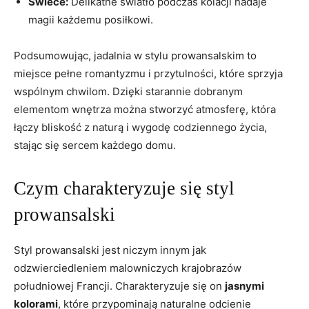
Świece:
​Delikatne światło ​podczas kolacji⁣ nadaje
magii każdemu posiłkowi.
Podsumowując, jadalnia w stylu prowansalskim to
miejsce pełne romantyzmu ⁢i przytulności, ⁢które‌ sprzyja
wspólnym chwilom. Dzięki starannie dobranym
elementom wnętrza można stworzyć atmosferę, która
łączy bliskość z naturą i wygodę codziennego ‌życia,⁢
stając się sercem każdego domu.
Czym charakteryzuje się styl
prowansalski
Styl⁢ prowansalski jest niczym innym jak
odzwierciedleniem malowniczych krajobrazów
południowej Francji. Charakteryzuje ⁢się on
jasnymi
⁢kolorami
, które przypominają naturalne odcienie