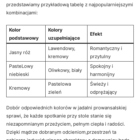
przedstawiamy przykładową ⁤tabelę z najpopularniejszymi
kombinacjami:
Kolor
Kolory
Efekt
podstawowy
⁣uzupełniające
Lawendowy,
Romantyczny i
Jasny​ róż
kremowy
przytulny
PasteLowy ​
Spokojny i
Oliwkowy, biały
niebieski
harmonijny
Pastelowa
Świeży i
Kremowy
zieleń
odprężający
Dobór odpowiednich kolorów w ⁢jadalni prowansalskiej
‌sprawi, że ‍każde ⁣spotkanie przy ⁢stole‌ stanie się
niezapomnianym ​przeżyciem, pełnym ‌ciepła i radości.
Dzięki ​mądrze dobranym odcieniom,przestrzeń ta