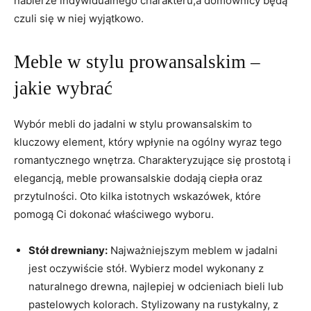
nabierze indywidualnego charakteru,a domownicy będą
czuli się w niej wyjątkowo.
Meble w stylu prowansalskim –
jakie⁣ wybrać
Wybór mebli do⁤ jadalni w stylu prowansalskim to
kluczowy element, który wpłynie na​ ogólny ‍wyraz⁣ tego
romantycznego wnętrza. ⁤Charakteryzujące się‌ prostotą ​i
elegancją, meble prowansalskie⁤ dodają ciepła oraz
przytulności. Oto kilka istotnych wskazówek, które
pomogą ⁣Ci ​dokonać właściwego wyboru.
Stół drewniany:
Najważniejszym meblem w jadalni
jest oczywiście stół. Wybierz model wykonany z
naturalnego drewna, ‍najlepiej ⁣w odcieniach bieli lub⁢
pastelowych‍ kolorach. ⁤Stylizowany ⁢na ‍rustykalny, z