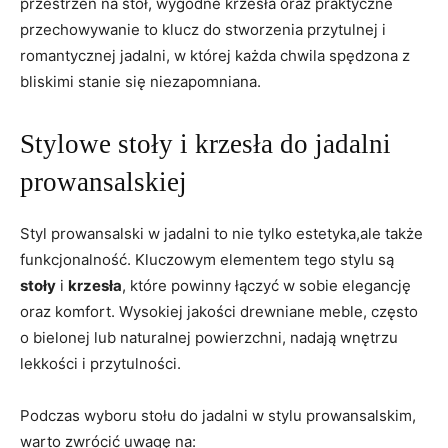
przestrzeń na stół, wygodne ⁣krzesła oraz praktyczne
przechowywanie to klucz do stworzenia przytulnej ‌i
romantycznej jadalni, w której ‌każda chwila spędzona z
bliskimi stanie się niezapomniana.
Stylowe stoły ‍i‍ krzesła⁣ do jadalni
prowansalskiej
Styl prowansalski ‍w jadalni ⁣to⁣ nie tylko estetyka,ale także
funkcjonalność. Kluczowym elementem tego stylu ​są ⁢
stoły
‌i
krzesła
, które⁣ powinny⁤ łączyć ‌w sobie elegancję
oraz komfort. Wysokiej jakości drewniane ⁣meble, często
o⁣ bielonej lub naturalnej powierzchni, ⁤nadają ⁢wnętrzu
lekkości i⁣ przytulności.
Podczas wyboru stołu do ⁣jadalni w stylu prowansalskim,
warto zwrócić⁢ uwagę na: