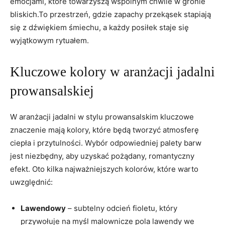
emocjami, które towarzyszą wspólnym chwile w gronie
bliskich.To przestrzeń, gdzie zapachy przekąsek‍ stapiają
się z dźwiękiem śmiechu, ‌a każdy posiłek staje się
wyjątkowym rytuałem.
Kluczowe ‍kolory w ⁤aranżacji jadalni
prowansalskiej
W aranżacji jadalni w stylu prowansalskim kluczowe
znaczenie mają kolory, które będą tworzyć atmosferę
ciepła i​ przytulności. Wybór odpowiedniej palety barw
jest niezbędny,⁤ aby ​uzyskać ‍pożądany, romantyczny
efekt. ⁣Oto kilka najważniejszych kolorów, które warto
uwzględnić:
Lawendowy
– subtelny​ odcień fioletu, który
przywołuje na ​myśl malownicze ​pola lawendy‍ we