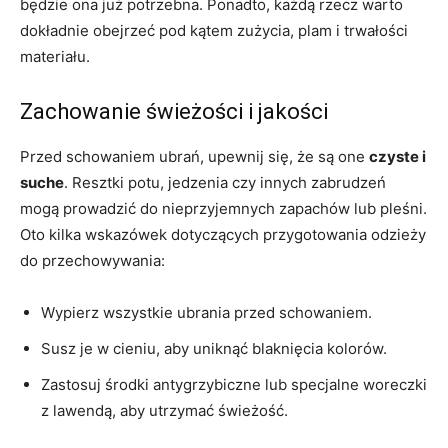
będzie ona‍ już potrzebna. Ponadto, każdą rzecz warto
⁣dokładnie⁤ obejrzeć pod kątem ⁤zużycia, plam i trwałości
materiału.
Zachowanie świeżości⁤ i‌ jakości
Przed schowaniem ubrań, ‍upewnij się, ⁣że są⁤ one
czyste‍ i
suche
. Resztki potu, ​jedzenia czy innych ⁣zabrudzeń
mogą prowadzić ​do nieprzyjemnych ⁤zapachów lub pleśni.‌
Oto kilka​ wskazówek dotyczących przygotowania odzieży
do​ przechowywania:
Wypierz wszystkie ubrania przed schowaniem.
Susz je w cieniu, aby ​uniknąć blaknięcia kolorów.
Zastosuj środki antygrzybiczne lub ‍specjalne woreczki
z lawendą, aby utrzymać świeżość.