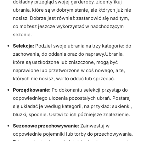
dokładny przegląd swojej garderoby. zidentyfikuj
ubrania, ⁢które są w dobrym ⁢stanie, ale ⁤których już​ nie
nosisz. Dobrze jest również zastanowić się nad tym,
co możesz jeszcze wykorzystać w nadchodzącym
⁤sezonie.
Selekcja:
Podziel ⁣swoje ubrania na‍ trzy kategorie: do
zachowania,‍ do oddania oraz do ⁣naprawy.Ubrania,
⁣które⁤ są uszkodzone​ lub zniszczone, mogą ⁢być⁤
naprawione‍ lub przetworzone ⁣w coś nowego, a te,
których nie ‌nosisz,‍ warto oddać lub sprzedać.
Porządkowanie:
Po ⁤dokonaniu selekcji,przystąp do
odpowiedniego ułożenia pozostałych ubrań. Postaraj
⁤się układać‍ je​ według kategorii, na przykład: ⁤sukienki,
⁢bluzki, spodnie. Ułatwi to ich późniejsze znalezienie.
Sezonowe przechowywanie:
Zainwestuj‌ w
odpowiednie pojemniki lub torby do przechowywania.