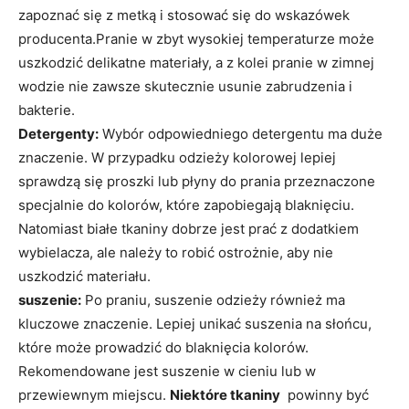
zapoznać się z metką i ‌stosować się do wskazówek
producenta.Pranie⁣ w ‍zbyt wysokiej temperaturze ⁤może
uszkodzić delikatne materiały, a‌ z kolei pranie ⁤w zimnej
wodzie nie zawsze skutecznie⁤ usunie zabrudzenia i‌
bakterie. ‌
Detergenty:
Wybór odpowiedniego ⁢detergentu ma duże
znaczenie.⁣ W przypadku odzieży kolorowej lepiej
sprawdzą się proszki lub ⁣płyny do prania przeznaczone
specjalnie do‌ kolorów, które ⁣zapobiegają blaknięciu.
Natomiast białe ⁢tkaniny⁣ dobrze jest⁤ prać z ‍dodatkiem
wybielacza,⁣ ale‌ należy ⁢to robić ostrożnie, aby nie​
uszkodzić materiału.
suszenie:
Po praniu,​ suszenie odzieży również ma
kluczowe ⁢znaczenie. Lepiej unikać ‍suszenia na słońcu,
które może ‌prowadzić do blaknięcia kolorów.
Rekomendowane jest suszenie w cieniu lub w ​
przewiewnym miejscu.‌
Niektóre tkaniny
‍ powinny być