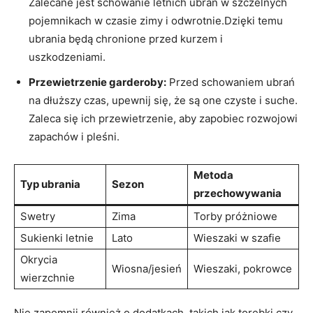
Zalecane jest ‍schowanie letnich ubrań ⁢w szczelnych
pojemnikach w czasie zimy i odwrotnie.Dzięki temu
ubrania ‍będą chronione przed kurzem i
uszkodzeniami.
Przewietrzenie garderoby:
​Przed schowaniem ubrań
na dłuższy czas, upewnij się, że są one czyste i suche.
Zaleca się ich przewietrzenie, aby zapobiec rozwojowi
zapachów i pleśni.
Metoda
Typ⁣ ubrania
Sezon
przechowywania
Swetry
Zima
Torby próżniowe
Sukienki letnie
Lato
Wieszaki⁢ w szafie
Okrycia⁤
Wiosna/jesień
Wieszaki, pokrowce
wierzchnie
Nie‌ zapomnij ⁣również o dodatkach, takich jak⁤ torebki czy