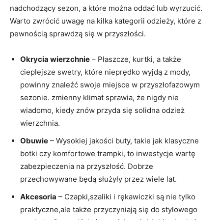
nadchodzący sezon, ‍a które można oddać ‌lub wyrzucić.
Warto zwrócić uwagę⁢ na kilka kategorii odzieży, które z
⁢pewnością sprawdzą się w przyszłości.
Okrycia wierzchnie
– Płaszcze, kurtki, a także
cieplejsze swetry, które nieprędko wyjdą z mody,
powinny znaleźć⁤ swoje miejsce w przyszłofazowym
sezonie. zmienny klimat sprawia, ‌że nigdy nie
wiadomo, kiedy znów przyda się solidna odzież
wierzchnia.
Obuwie
– ⁢Wysokiej jakości buty, takie jak klasyczne ​
botki czy​ komfortowe trampki,​ to inwestycje ⁤wartę
zabezpieczenia⁤ na ‌przyszłość. Dobrze​
przechowywane będą służyły‍ przez wiele ⁤lat.
Akcesoria
– Czapki,szaliki i rękawiczki są ‌nie tylko​
praktyczne,ale także przyczyniają​ się do stylowego‌