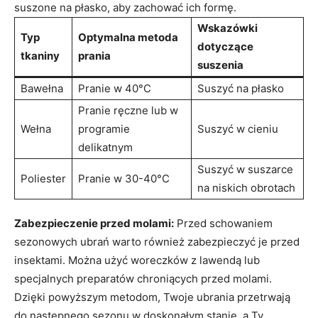
suszone na ⁣płasko, aby zachować⁢ ich formę.
Wskazówki
Typ
Optymalna ⁣metoda
dotyczące
tkaniny
prania
suszenia
Bawełna
Pranie w 40°C
Suszyć ‍na płasko
Pranie⁣ ręczne lub ⁣w
Wełna
⁣programie
Suszyć w cieniu
delikatnym
Suszyć​ w suszarce
Poliester
Pranie w 30-40°C
na niskich​ obrotach
Zabezpieczenie przed ⁢molami:
Przed ⁤schowaniem
sezonowych⁣ ubrań warto również⁢ zabezpieczyć ‌je⁣ przed
insektami. Można użyć woreczków z ‍lawendą lub
specjalnych preparatów chroniących przed​ molami.
Dzięki powyższym⁢ metodom, Twoje ubrania przetrwają
do następnego sezonu‍ w doskonałym‌ stanie, a Ty