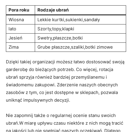
Pora roku
Rodzaje ubrań
Wiosna
Lekkie kurtki,sukienki,sandały
lato
Szorty,topy,klapki
Jesień
Swetry,płaszcze,botki
Zima
Grube płaszcze,szaliki,botki zimowe
Dzięki takiej organizacji możesz łatwo dostosować swoją
garderobę do bieżących ⁢potrzeb. Co więcej, rotacja
ubrań sprzyja‍ również bardziej przemyślanemu i
świadomemu zakupowi. Zderzenie naszych ⁤obecnych
zasobów z tym, co ⁤jest dostępne ⁢w⁣ sklepach, pozwala⁤
uniknąć impulsywnych decyzji.
Nie zapomnij‍ także o regularnej ‍ocenie ⁣stanu swoich​
ubrań.W miarę ‌upływu czasu niektóre z nich mogą ​tracić
⁢na jakości lub nie spełniać ⁤naszych oczekiwań.⁤ Dlatego