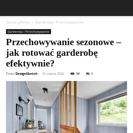
Strona główna
Garderoba i Przechowywanie
Garderoba i Przechowywanie
Przechowywanie sezonowe –
jak rotować garderobę
efektywnie?
Przez
DesignSketch
-
31 marca 2026
99
0