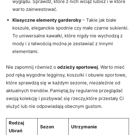
wyglądu. Sprawdź, które ⁢z nich wciąż lubisz i w które
‍warto zainwestować.
Klasyczne elementy garderoby
– Takie jak białe
koszule,‍ eleganckie ⁣spodnie czy małe czarne‌ sukienki.
To uniwersalne kawałki, które nigdy nie wychodzą⁢ z
mody i⁢ z ‌łatwością można je ‌zestawiać ‌z innymi
elementami.
Nie ⁤zapomnij ⁢również o
odzieży⁤ sportowej
. Warto mieć
⁢pod ręką wygodne legginsy, koszulki ​i obuwie sportowe,
które sprawdzą się ⁢w każdym sezonie, niezależnie od
aktualnych trendów.⁤ Pamiętaj,by regularnie przeglądać
swoją kolekcję i⁣ pozbywać​ się rzeczy,które przestały Ci
służyć ⁤lub nie odpowiadają obecnym ⁤gustom.
Rodzaj
Sezon
Utrzymanie
Ubrań