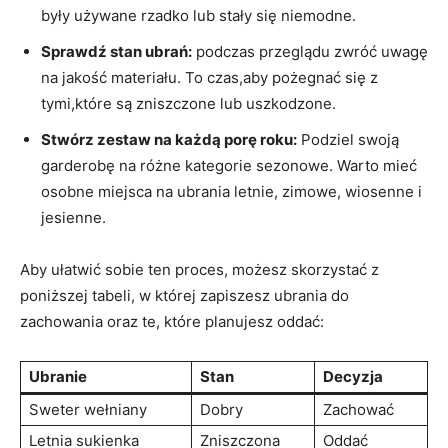
⁣były używane​ rzadko lub stały się niemodne.
Sprawdź stan​ ubrań:
podczas‌ przeglądu zwróć uwagę
na jakość ⁣materiału. To czas,aby pożegnać ‌się z
tymi,które są zniszczone lub uszkodzone.
Stwórz zestaw na⁣ każdą porę roku:
Podziel‍ swoją
garderobę na różne⁤ kategorie sezonowe. Warto mieć
osobne‍ miejsca na ubrania letnie, ⁢zimowe, wiosenne i
jesienne.
Aby ułatwić sobie ten⁢ proces, możesz skorzystać z
poniższej ⁤tabeli, w której zapiszesz ubrania⁤ do
zachowania oraz‍ te, które​ planujesz oddać:
Ubranie
Stan
Decyzja
Sweter wełniany
Dobry
Zachować
Letnia‌ sukienka
Zniszczona
Oddać