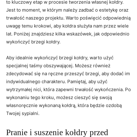
to​ kluczowy etap⁣ w ​procesie tworzenia własnej kołdry.‍
Jest to moment, w którym należy zadbać o estetykę⁣ oraz
trwałość naszego ​projektu. Warto poświęcić odpowiednią
uwagę temu ‍krokowi, aby kołdra ⁤służyła nam przez wiele
lat. Poniżej znajdziesz kilka wskazówek, jak odpowiednio
wykończyć brzegi kołdry.
Aby idealnie‍ wykończyć brzegi kołdry, warto użyć
specjalnej⁢ taśmy obszywającej. Możesz również
zdecydować się na ręczne przeszyć brzegi, aby dodać im
indywidualnego ‍charakteru. Pamiętaj, aby⁣ użyć
wytrzymałej nici, która zapewni trwałość wykończenia. Po
wykonaniu tego kroku, możesz cieszyć się swoją⁢
własnoręcznie wykonaną kołdrą, ​która⁤ będzie ozdobą
Twojej‌ sypialni.
Pranie⁤ i⁤ suszenie⁤ kołdry‌ przed