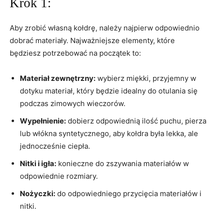
Krok ⁣1:
Aby‌ zrobić własną kołdrę, należy⁤ najpierw ⁤odpowiednio
dobrać materiały. Najważniejsze elementy, które⁣
będziesz potrzebować na⁢ początek to:
Materiał‍ zewnętrzny:
wybierz miękki, przyjemny w
dotyku materiał, który będzie idealny do otulania ​się‌
podczas zimowych wieczorów.
Wypełnienie:
dobierz odpowiednią ilość puchu, pierza
​lub ⁤włókna syntetycznego,⁤ aby​ kołdra była lekka, ale
jednocześnie ciepła.
Nitki i igła:
konieczne do‍ zszywania materiałów w
odpowiednie rozmiary.
Nożyczki:
do ⁣odpowiedniego przycięcia ​materiałów i
nitki.