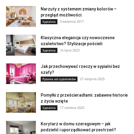
Narzuty z systemem zmiany kolorów –
przegląd możliwości.
3 kwietnia 2017
Sypialnia
Klasyczna elegancja czy nowoczesne
szaleństwo? Stylizacje pościeli
16 lipca 2023
Sypialnia
Jak przechowywać rzeczy w sypialni bez
szafy?
27 sierpnia 2025
Pytania od czytelników
Pomyłki z prześcieradłami: zabawne historie
z życia wzięte
17 czerwca 2025
Sypialnia
Korytarz w domu szeregowym – jak
podzielić i uporządkować przestrzeń?