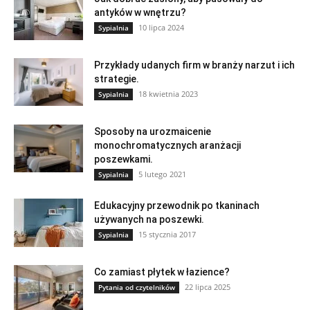
antyków w wnętrzu?
10 lipca 2024
Sypialnia
Przykłady udanych firm w branży narzut i ich
strategie.
18 kwietnia 2023
Sypialnia
Sposoby na urozmaicenie
monochromatycznych aranżacji
poszewkami.
5 lutego 2021
Sypialnia
Edukacyjny przewodnik po tkaninach
używanych na poszewki.
15 stycznia 2017
Sypialnia
Co zamiast płytek w łazience?
22 lipca 2025
Pytania od czytelników