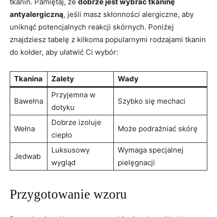
tkanin. Pamiętaj, że
dobrze jest wybrać tkaninę
antyalergiczną
, jeśli masz skłonności alergiczne, aby
uniknąć potencjalnych reakcji skórnych. Poniżej
znajdziesz tabelę z kilkoma popularnymi‌ rodzajami tkanin
do kołder, aby ułatwić Ci⁤ wybór:
Tkanina
Zalety
Wady
Przyjemna w
Bawełna
Szybko się mechaci
dotyku
Dobrze izoluje
Wełna
Może podrażniać skórę
ciepło
Luksusowy
Wymaga specjalnej
Jedwab
wygląd
pielęgnacji
Przygotowanie wzoru