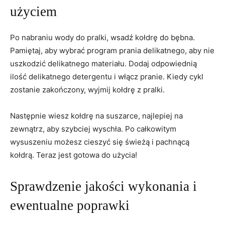
użyciem
Po nabraniu wody do pralki, wsadź kołdrę do bębna.
Pamiętaj, aby wybrać program ⁢prania delikatnego, aby nie
uszkodzić delikatnego materiału. Dodaj⁣ odpowiednią
ilość delikatnego⁤ detergentu ⁣i⁢ włącz pranie. Kiedy cykl
zostanie‍ zakończony, wyjmij kołdrę z ⁢pralki.
Następnie wiesz ‍kołdrę na suszarce, najlepiej na
zewnątrz,‌ aby szybciej‍ wyschła. ​Po całkowitym
wysuszeniu⁢ możesz cieszyć ‌się świeżą ‍i pachnącą
kołdrą. Teraz jest ‌gotowa do użycia!
Sprawdzenie jakości wykonania i⁢
ewentualne‍ poprawki