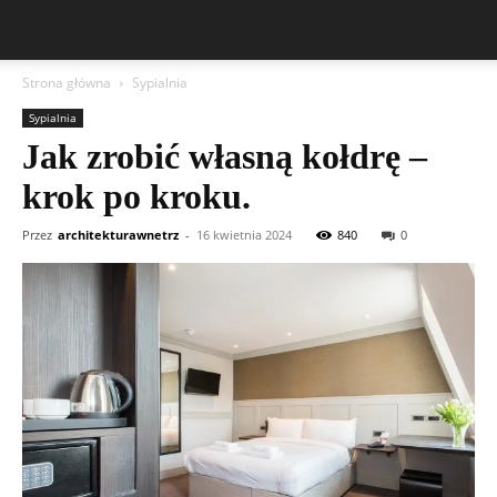
Strona główna
Sypialnia
Sypialnia
Jak zrobić własną kołdrę –
krok po kroku.
Przez
architekturawnetrz
-
16 kwietnia 2024
840
0