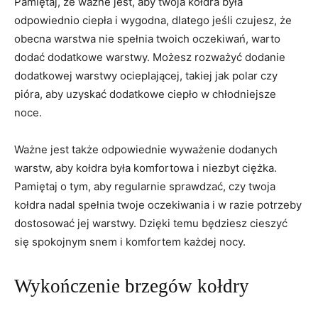
Pamiętaj, że ważne‍ jest, aby twoja kołdra była ​
odpowiednio ciepła i wygodna, dlatego jeśli czujesz, ‍że
obecna warstwa nie spełnia twoich oczekiwań, warto
‌dodać⁤ dodatkowe warstwy. Możesz‍ rozważyć ⁤dodanie
dodatkowej warstwy ocieplającej, takiej jak polar czy
pióra, aby uzyskać dodatkowe ciepło w chłodniejsze
noce.
Ważne jest także odpowiednie⁤ wyważenie dodanych
warstw, ‍aby kołdra była komfortowa ⁤i niezbyt ciężka.
Pamiętaj o tym, aby regularnie sprawdzać, czy twoja
kołdra nadal spełnia twoje oczekiwania i w razie ⁤potrzeby
dostosować jej warstwy. Dzięki temu⁢ będziesz ‍cieszyć ​
się spokojnym⁤ snem ⁤i komfortem każdej nocy.
Wykończenie brzegów‍ kołdry