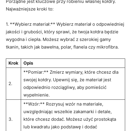
Porządne jest kluczowe przy robieniu własnej kołdry.
Najważniejsze kroki to:
1. **Wybierz materiał:** Wybierz materiał o odpowiedniej⁤
jakości i grubości, ‍który sprawi, że​ twoja kołdra będzie
wygodna i ciepła. Możesz​ wybrać z szerokiej gamy
tkanin, takich jak bawełna, polar, flanela​ czy mikrofibra.
Krok
Opis
**Pomiar:** Zmierz⁤ wymiary, które chcesz‍ dla
swojej⁣ kołdry. Upewnij się, że⁢ materiał jest
2.
odpowiednio rozciągliwy, ⁣aby pomieścić
wypełnienie.
**Wzór:** Rozrysuj wzór na materiale,
uwzględniając wszelkie​ zakamarki i detale,‌
3.
które chcesz dodać. Możesz użyć prostokąta
⁤lub kwadratu jako podstawę i dodać