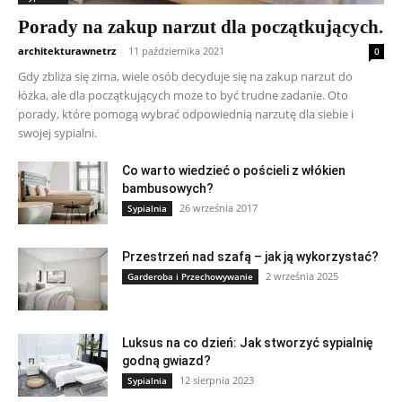
Porady na zakup narzut dla początkujących.
architekturawnetrz
-
11 października 2021
0
Gdy zbliża się zima, wiele osób decyduje się na zakup narzut do
łóżka, ale dla początkujących może to być trudne zadanie. Oto
porady, które pomogą wybrać odpowiednią narzutę dla siebie i
swojej sypialni.
Co warto wiedzieć o pościeli z włókien
bambusowych?
26 września 2017
Sypialnia
Przestrzeń nad szafą – jak ją wykorzystać?
2 września 2025
Garderoba i Przechowywanie
Luksus na co dzień: Jak stworzyć sypialnię
godną gwiazd?
12 sierpnia 2023
Sypialnia