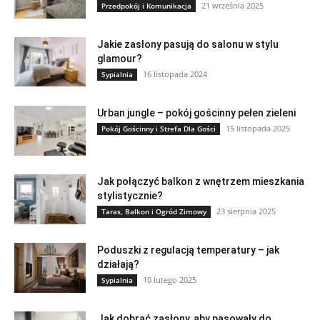
21 września 2025
Przedpokój i Komunikacja
Jakie zasłony pasują do salonu w stylu
glamour?
16 listopada 2024
Sypialnia
Urban jungle – pokój gościnny pełen zieleni
15 listopada 2025
Pokój Gościnny i Strefa Dla Gości
Jak połączyć balkon z wnętrzem mieszkania
stylistycznie?
23 sierpnia 2025
Taras, Balkon i Ogród Zimowy
Poduszki z regulacją temperatury – jak
działają?
10 lutego 2025
Sypialnia
Jak dobrać zasłony, aby pasowały do