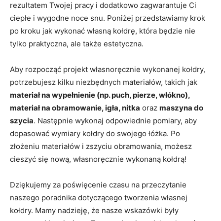
rezultatem Twojej pracy i dodatkowo zagwarantuje‍ Ci⁤
ciepłe i wygodne noce snu.⁢ Poniżej przedstawiamy krok
po ⁣kroku jak⁤ wykonać własną kołdrę, która będzie nie
tylko ‌praktyczna, ale także estetyczna.
Aby⁢ rozpocząć projekt własnoręcznie wykonanej kołdry,
potrzebujesz kilku niezbędnych materiałów, takich jak
materiał na‍ wypełnienie (np. puch, pierze, włókno),
materiał na obramowanie, igła, nitka
oraz
maszyna do
szycia
. Następnie wykonaj odpowiednie pomiary, ​aby
dopasować wymiary kołdry do⁣ swojego łóżka. Po
złożeniu⁢ materiałów i zszyciu obramowania,⁣ możesz
cieszyć się nową, ‍własnoręcznie⁣ wykonaną kołdrą!
Dziękujemy za ⁣poświęcenie ‍czasu na⁤ przeczytanie
⁤naszego poradnika ⁣dotyczącego tworzenia własnej
kołdry. Mamy nadzieję, że ‌nasze wskazówki były