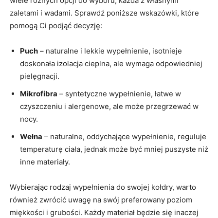
wiele różnych opcji do wyboru, ⁤każda z własnymi⁣
zaletami i ‌wadami. ⁣Sprawdź poniższe wskazówki, które
pomogą⁤ Ci podjąć⁤ decyzję:
Puch
– naturalne i lekkie wypełnienie, ⁣isotnieje
doskonała ⁤izolacja cieplna, ⁤ale wymaga odpowiedniej
pielęgnacji.
Mikrofibra
– syntetyczne ‌wypełnienie, łatwe w
czyszczeniu ‍i alergenowe, ale może przegrzewać w
nocy.
Wełna
– naturalne,⁣ oddychające wypełnienie, reguluje
temperaturę ciała,⁢ jednak może być⁤ mniej puszyste‍ niż⁤
inne materiały.
Wybierając rodzaj wypełnienia do swojej kołdry, warto
również zwrócić uwagę na swój​ preferowany poziom
miękkości i grubości. ‌Każdy materiał będzie⁤ się inaczej