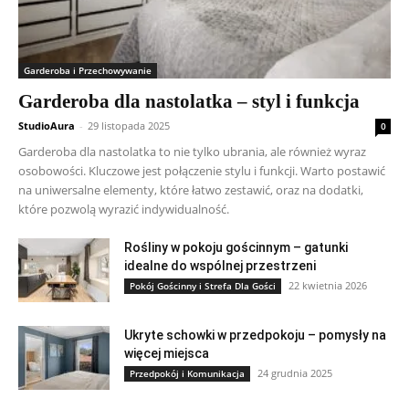
Garderoba i Przechowywanie
Garderoba dla nastolatka – styl i funkcja
StudioAura
-
29 listopada 2025
0
Garderoba dla nastolatka to nie tylko ubrania, ale również wyraz
osobowości. Kluczowe jest połączenie stylu i funkcji. Warto postawić
na uniwersalne elementy, które łatwo zestawić, oraz na dodatki,
które pozwolą wyrazić indywidualność.
Rośliny w pokoju gościnnym – gatunki
idealne do wspólnej przestrzeni
22 kwietnia 2026
Pokój Gościnny i Strefa Dla Gości
Ukryte schowki w przedpokoju – pomysły na
więcej miejsca
24 grudnia 2025
Przedpokój i Komunikacja