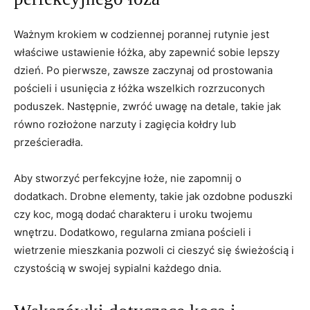
Ważnym krokiem‍ w codziennej porannej ‍rutynie jest
właściwe ustawienie łóżka, aby zapewnić sobie‌ lepszy
dzień.⁤ Po pierwsze, zawsze zaczynaj od prostowania‍
pościeli⁤ i usunięcia z łóżka wszelkich rozrzuconych
poduszek.‌ Następnie,⁣ zwróć uwagę na detale, takie jak
równo rozłożone narzuty⁤ i zagięcia kołdry lub
prześcieradła.
Aby stworzyć perfekcyjne łoże, nie zapomnij‌ o
dodatkach. ‍Drobne elementy, ⁣takie jak ozdobne poduszki
czy koc, mogą‌ dodać charakteru‌ i uroku⁢ twojemu
wnętrzu. Dodatkowo, regularna zmiana⁢ pościeli i
wietrzenie mieszkania pozwoli ci‌ cieszyć się świeżością i​
czystością w swojej sypialni każdego dnia.