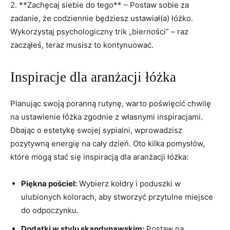
2.‍ **Zachęcaj siebie ⁤do tego** – Postaw sobie za
zadanie,‌ że ⁢codziennie będziesz ustawiał(a) łóżko.
Wykorzystaj psychologiczny trik „bierności” – raz
zacząłeś, teraz musisz to kontynuować.
Inspiracje dla aranżacji łóżka
Planując swoją poranną rutynę, warto poświęcić chwilę
na ustawienie łóżka zgodnie z własnymi inspiracjami.
Dbając o estetykę swojej sypialni, wprowadzisz
pozytywną energię na cały dzień. Oto kilka pomysłów,
które mogą stać​ się inspiracją dla aranżacji łóżka:
Piękna pościel:
Wybierz kołdry i ‌poduszki w
ulubionych kolorach, aby stworzyć przytulne miejsce
do ‍odpoczynku.
Dodatki w stylu skandynawskim:
Postaw‍ na‍