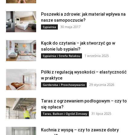
Poszewki a zdrowie: jak materiał wpływa na
nasze samopoczucie?
30 maja 2017
Sypialnia
Kącik do czytania – jak stworzyć go w
salonie lub sypialni?
1 września 2025
Sypialnia i Strefa Relaksu
Półki z regulacją wysokości – elastyczność
w praktyce
29 stycznia 2026
Garderoba i Przechowywanie
Taras z ogrzewaniem podłogowym – czy to
się opłaca?
31 lipca 2025
Taras, Balkon i Ogród Zimowy
Kuchnia z wyspą – czy to zawsze dobry