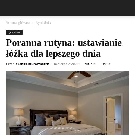
Strona główna
Sypialnia
Sypialnia
Poranna rutyna: ustawianie
łóżka dla lepszego dnia
Przez
architekturawnetrz
-
10 sierpnia 2024
480
0