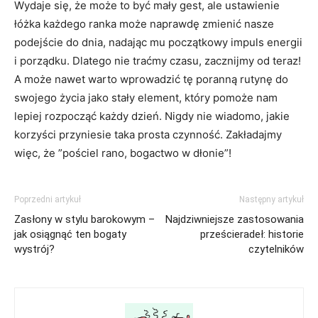
Wydaje się, że ⁣może ‍to być mały gest, ale ustawienie
łóżka każdego ranka może naprawdę zmienić nasze
podejście ⁢do dnia, nadając ‍mu początkowy impuls‌ energii
i ​porządku. Dlatego nie traćmy czasu, zacznijmy ⁢od teraz!
A ⁤może nawet warto⁤ wprowadzić tę poranną rutynę do
⁤swojego życia jako‍ stały element, który ⁤pomoże nam
lepiej rozpocząć każdy ​dzień. Nigdy⁢ nie wiadomo, jakie‌
korzyści przyniesie taka prosta czynność. Zakładajmy
więc, że ‍”pościel rano,‍ bogactwo w dłonie”!
Poprzedni artykuł
Następny artykuł
Zasłony w stylu barokowym –
Najdziwniejsze zastosowania
jak osiągnąć ten bogaty
prześcieradeł: historie
wystrój?
czytelników