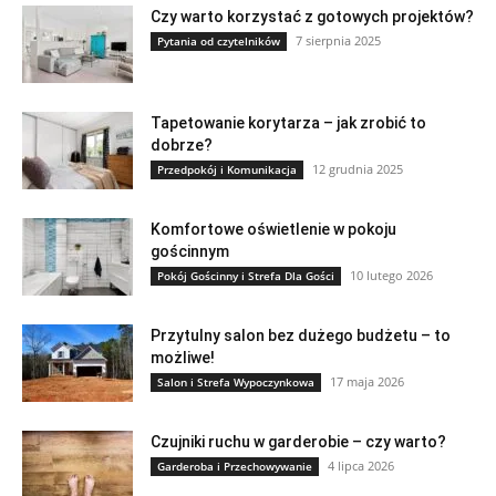
Czy warto korzystać z gotowych projektów?
7 sierpnia 2025
Pytania od czytelników
Tapetowanie korytarza – jak zrobić to
dobrze?
12 grudnia 2025
Przedpokój i Komunikacja
Komfortowe oświetlenie w pokoju
gościnnym
10 lutego 2026
Pokój Gościnny i Strefa Dla Gości
Przytulny salon bez dużego budżetu – to
możliwe!
17 maja 2026
Salon i Strefa Wypoczynkowa
Czujniki ruchu w garderobie – czy warto?
4 lipca 2026
Garderoba i Przechowywanie