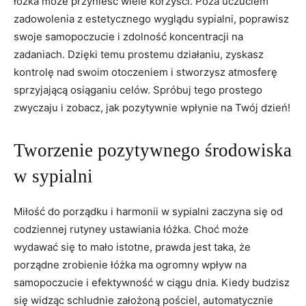
łóżka może przynieść⁤ wiele korzyści. Poza uczuciem
zadowolenia z ⁢estetycznego wyglądu sypialni, poprawisz
swoje samopoczucie i ​zdolność koncentracji na‍
zadaniach. Dzięki temu prostemu działaniu, zyskasz
kontrolę⁣ nad swoim otoczeniem i stworzysz atmosferę‌
sprzyjającą osiąganiu celów. ‍Spróbuj tego prostego
zwyczaju ‍i zobacz, jak pozytywnie⁤ wpłynie‍ na Twój dzień!
Tworzenie pozytywnego środowiska
w sypialni
Miłość do porządku i ‌harmonii w⁢ sypialni zaczyna‌ się od
codziennej rutyney ustawiania łóżka. Choć może
wydawać się‍ to⁢ mało istotne, prawda ⁤jest​ taka, że
porządne​ zrobienie łóżka ma ogromny wpływ na
samopoczucie i efektywność w ciągu ⁣dnia. ​Kiedy budzisz
się widząc schludnie założoną pościel, automatycznie