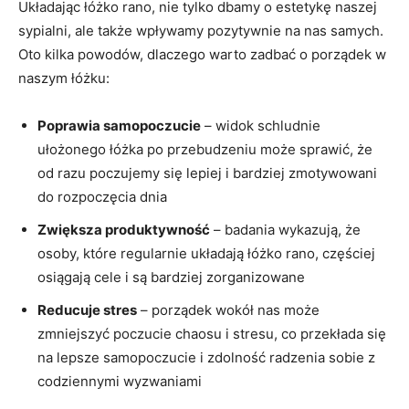
Układając łóżko ⁣rano, ‍nie ‍tylko ‍dbamy o estetykę naszej
sypialni, ale ‌także wpływamy pozytywnie na‍ nas samych.
Oto kilka powodów, dlaczego warto zadbać o porządek ⁤w
naszym​ łóżku:
Poprawia samopoczucie
– widok schludnie
ułożonego ⁤łóżka po przebudzeniu może sprawić, ⁣że
od razu poczujemy się ⁤lepiej i bardziej zmotywowani
⁤do rozpoczęcia dnia
Zwiększa produktywność
– badania wykazują, że
osoby, które regularnie układają łóżko rano, częściej
osiągają ‍cele i‌ są bardziej zorganizowane
Reducuje stres
– porządek wokół nas może
zmniejszyć poczucie ⁤chaosu i stresu, ⁣co przekłada się
na lepsze samopoczucie i​ zdolność‌ radzenia sobie z
codziennymi ‍wyzwaniami