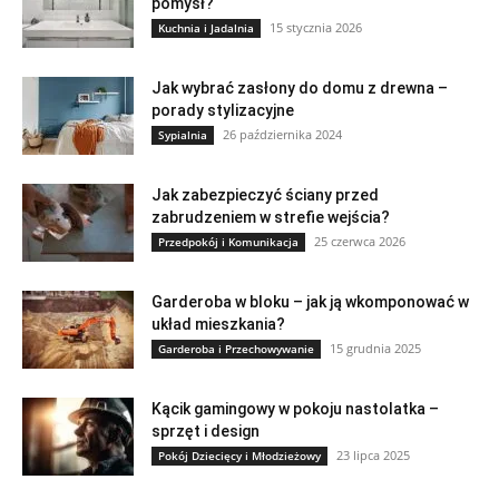
pomysł?
15 stycznia 2026
Kuchnia i Jadalnia
Jak wybrać zasłony do domu z drewna –
porady stylizacyjne
26 października 2024
Sypialnia
Jak zabezpieczyć ściany przed
zabrudzeniem w strefie wejścia?
25 czerwca 2026
Przedpokój i Komunikacja
Garderoba w bloku – jak ją wkomponować w
układ mieszkania?
15 grudnia 2025
Garderoba i Przechowywanie
Kącik gamingowy w pokoju nastolatka –
sprzęt i design
23 lipca 2025
Pokój Dziecięcy i Młodzieżowy