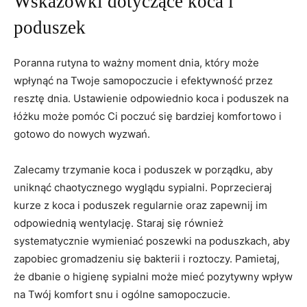
Wskazówki dotyczące⁢ koca i‌
poduszek
Poranna rutyna to ważny⁢ moment dnia, który może
wpłynąć na Twoje samopoczucie⁢ i efektywność przez
resztę‍ dnia. Ustawienie odpowiednio koca i poduszek na
łóżku ⁤może pomóc Ci poczuć się bardziej⁣ komfortowo i
gotowo do nowych wyzwań.
Zalecamy‍ trzymanie ⁤koca i ⁤poduszek⁤ w porządku, aby
uniknąć chaotycznego ⁣wyglądu ‌sypialni. Poprzecieraj
kurze z koca i​ poduszek regularnie oraz‍ zapewnij ‌im
odpowiednią wentylację. Staraj się również
systematycznie‌ wymieniać poszewki na poduszkach, aby​
zapobiec gromadzeniu się bakterii i roztoczy. Pamietaj,
że dbanie o higienę sypialni może mieć pozytywny wpływ
‍na​ Twój komfort snu i ogólne samopoczucie.