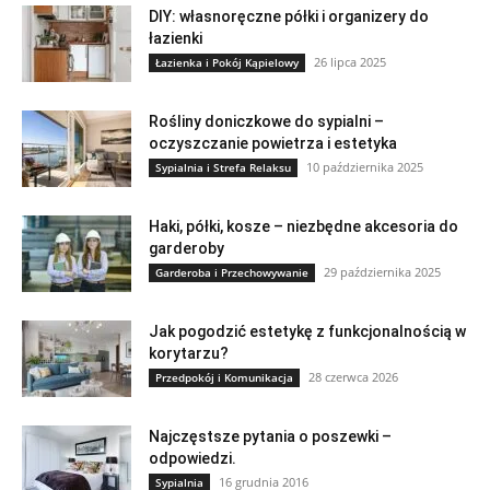
DIY: własnoręczne półki i organizery do
łazienki
26 lipca 2025
Łazienka i Pokój Kąpielowy
Rośliny doniczkowe do sypialni –
oczyszczanie powietrza i estetyka
10 października 2025
Sypialnia i Strefa Relaksu
Haki, półki, kosze – niezbędne akcesoria do
garderoby
29 października 2025
Garderoba i Przechowywanie
Jak pogodzić estetykę z funkcjonalnością w
korytarzu?
28 czerwca 2026
Przedpokój i Komunikacja
Najczęstsze pytania o poszewki –
odpowiedzi.
16 grudnia 2016
Sypialnia