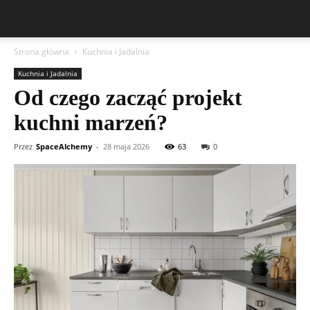
Strona główna
Kuchnia i Jadalnia
Kuchnia i Jadalnia
Od czego zacząć projekt
kuchni marzeń?
Przez
SpaceAlchemy
-
28 maja 2026
63
0