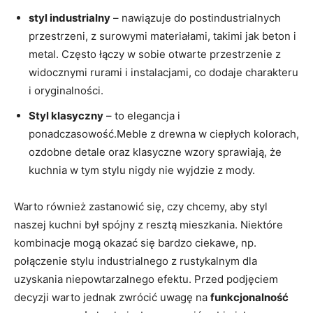
styl industrialny
– nawiązuje do postindustrialnych
przestrzeni, z surowymi materiałami, takimi jak⁢ beton i⁣
metal. Często łączy w sobie otwarte przestrzenie z
widocznymi rurami i instalacjami, ⁣co dodaje charakteru
i oryginalności.
Styl klasyczny
– to elegancja i
ponadczasowość.Meble z ‌drewna w ciepłych kolorach,
ozdobne detale oraz klasyczne wzory sprawiają, że
kuchnia w⁢ tym​ stylu nigdy nie wyjdzie z mody.
Warto ⁢również zastanowić ‌się, czy chcemy, aby styl
naszej ⁢kuchni​ był spójny‍ z resztą mieszkania. Niektóre
kombinacje mogą okazać się bardzo ciekawe, np.
połączenie ⁤stylu industrialnego z rustykalnym dla
uzyskania niepowtarzalnego efektu. Przed podjęciem
decyzji warto jednak zwrócić ⁢uwagę na
funkcjonalność