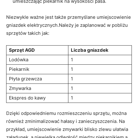
‍umieszczając piekarnik na wysokości pasa.
Niezwykle ważne jest także przemyślane umiejscowienie
gniazdek elektrycznych.Należy je zaplanować ​w pobliżu​
sprzętów takich⁣ jak:
Sprzęt AGD
Liczba gniazdek
Lodówka
1
Piekarnik
1
Płyta grzewcza
1
Zmywarka
1
Ekspres do kawy
1
Dzięki odpowiedniemu rozmieszczeniu sprzętu, można
również zminimalizować hałasy i zanieczyszczenia. Na
przykład, umiejscowienie⁤ zmywarki blisko zlewu ułatwia
załadunek, ‌a niewielka odległość między piekarnikiem a‌