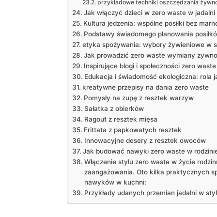
przykładowe techniki oszczędzania żywno
Jak włączyć dzieci w zero waste w jadalni
Kultura jedzenia: wspólne posiłki bez mar
Podstawy świadomego planowania posiłk
etyka spożywania: wybory żywieniowe w s
Jak prowadzić zero waste wymiany żywno
Inspirujące blogi i społeczności zero wast
Edukacja i świadomość ekologiczna: rola j
kreatywne przepisy na dania zero waste
Pomysły na zupę z resztek warzyw
Sałatka z obierków
Ragout z resztek mięsa
Frittata z papkowatych resztek
Innowacyjne desery z resztek owoców
Jak budować nawyki zero waste w rodzini
Włączenie stylu zero waste w życie rodzin
zaangażowania. Oto kilka praktycznych 
nawyków w kuchni:
Przykłady udanych przemian jadalni w sty