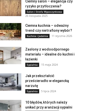
Ciemny salon – elegancja czy
ryzyko przytłoczenia?
Salon i Strefa Wypoczynkowa
26 listopada 2025
Ciemna kuchnia – odważny
trend czy nietrafiony wybór?
11 stycznia 2026
Kuchnia i Jadalnia
Zasłony z wodoodpornego
materiału – idealne do kuchni i
łazienki
15 maja 2024
Sypialnia
Jak przekształcić
prześcieradło w elegancką
narzutę
5 lipca 2024
Sypialnia
10 błędów, których należy
unikać przy aranżacji sypialni