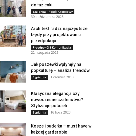
do łazienki
Łazienka i Pokój Kąpielowy
30 października 2025
Architekt radzi: najczęstsze
błędy przy projektowaniu
przedpokoju
Przedpokój i Komunikacja
22 listopada 2025
Jak poszewki wpłynęły na
popkulturę – analiza trendów.
1 czerwca 2018
Sypialnia
Klasyczna elegancja czy
nowoczesne szaleństwo?
Stylizacje pościeli
16 lipca 2023
Sypialnia
Kosze i pudełka – must have w
każdej garderobie