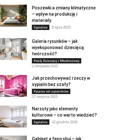
Poszewki a zmiany klimatyczne
– wpływ na produkcję i
materiały.
8 lipca 2023
Sypialnia
Galeria rysunków – jak
wyeksponować dziecięcą
twórczość?
Pokój Dziecięcy i Młodzieżowy
2 listopada 2025
Jak przechowywać rzeczy w
sypialni bez szafy?
Pytania od czytelników
27 sierpnia 2025
Narzuty jako elementy
kulturowe – co warto wiedzieć?
22 grudnia 2020
Sypialnia
Gabinet a feng shui – jak