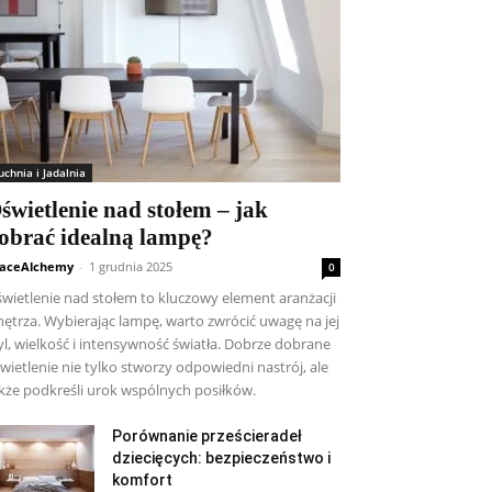
uchnia i Jadalnia
świetlenie nad stołem – jak
obrać idealną lampę?
aceAlchemy
-
1 grudnia 2025
0
wietlenie nad stołem to kluczowy element aranżacji
ętrza. Wybierając lampę, warto zwrócić uwagę na jej
yl, wielkość i intensywność światła. Dobrze dobrane
wietlenie nie tylko stworzy odpowiedni nastrój, ale
kże podkreśli urok wspólnych posiłków.
Porównanie prześcieradeł
dziecięcych: bezpieczeństwo i
komfort