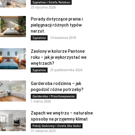
Sypialnia i Strefa Relaksu
25 stycznia 2026
Porady dotyczące prania i
pielęgnacji różnych typów
narzut.
14 kwietnia 2018
Sypialnia
Zasłony w kolorze Pantone
roku – jak je wykorzystać we
wnętrzach?
25 października 2024
Sypialnia
Garderoba rodzinna – jak
pogodzić różne potrzeby?
Garderoba i Przechowywanie
1 marca 2026
Zapach we wnętrzu – naturalne
sposoby na przyjemny klimat
Pokój Gościnny i Strefa Dla Gości
31 sierpnia 2025