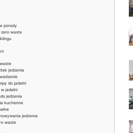
ne porady
u zero waste
klingu
ych
 waste
tek jedzenia
owadzenie
py do jadalni
w jadalni
do jedzenia
ia kuchenne
nalne
howywania jedzenia
ro waste