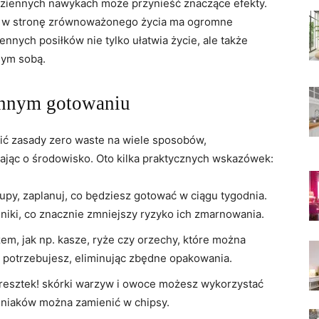
ziennych nawykach może przynieść znaczące efekty.
zy, w stronę zrównoważonego życia ma ogromne
nnych posiłków nie tylko ułatwia życie, ale także
mym sobą.
ennym gotowaniu
 zasady zero waste na wiele sposobów,
ając o środowisko. Oto kilka praktycznych wskazówek:
upy, zaplanuj, co będziesz gotować w ciągu tygodnia.
dniki, co znacznie zmniejszy ryzyko ich zmarnowania.
em, jak np. kasze, ryże czy orzechy, które można
dę potrzebujesz, eliminując zbędne opakowania.
resztek! skórki warzyw i owoce możesz wykorzystać
emniaków można zamienić w chipsy.