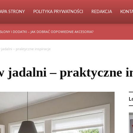
APA STRONY
POLITYKA PRYWATNOŚCI
REDAKCJA
KONT
SŁONY I DODATKI – JAK DOBRAĆ ODPOWIEDNIE AKCESORIA?
 jadalni – praktyczne inspiracje
w jadalni – praktyczne i
L