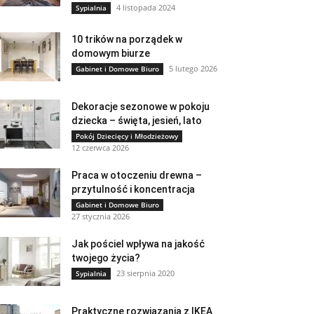
4 listopada 2024
Sypialnia
10 trików na porządek w
domowym biurze
5 lutego 2026
Gabinet i Domowe Biuro
Dekoracje sezonowe w pokoju
dziecka – święta, jesień, lato
Pokój Dziecięcy i Młodzieżowy
12 czerwca 2026
Praca w otoczeniu drewna –
przytulność i koncentracja
Gabinet i Domowe Biuro
27 stycznia 2026
Jak pościel wpływa na jakość
twojego życia?
23 sierpnia 2020
Sypialnia
Praktyczne rozwiązania z IKEA