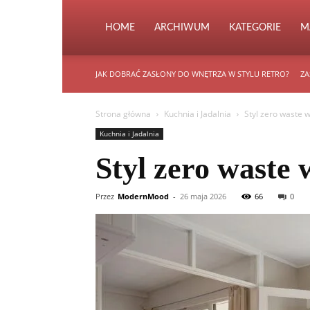
HOME
ARCHIWUM
KATEGORIE
M
JAK DOBRAĆ ZASŁONY DO WNĘTRZA W STYLU RETRO?
ZA
Strona główna
Kuchnia i Jadalnia
Styl zero waste w
Kuchnia i Jadalnia
Styl zero waste 
Przez
ModernMood
-
26 maja 2026
66
0