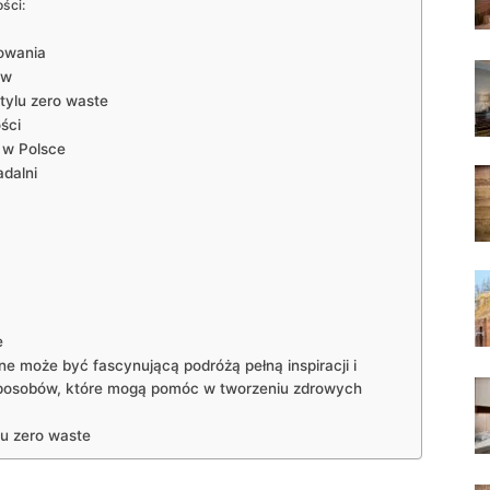
ści:
nowania
ów
tylu zero waste
ści
e w Polsce
adalni
e
ne może być fascynującą podróżą pełną inspiracji i
sposobów, które mogą pomóc w tworzeniu zdrowych
lu zero waste