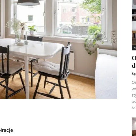
K
O
d
Sp
Oś
wn
st
oś
ta
iracje