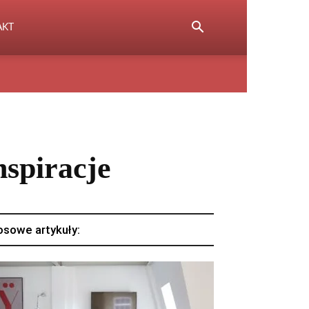
AKT
nspiracje
osowe artykuły: