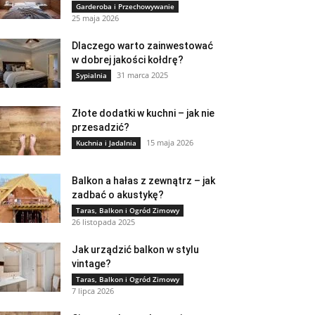
Garderoba i Przechowywanie
25 maja 2026
Dlaczego warto zainwestować
w dobrej jakości kołdrę?
31 marca 2025
Sypialnia
Złote dodatki w kuchni – jak nie
przesadzić?
15 maja 2026
Kuchnia i Jadalnia
Balkon a hałas z zewnątrz – jak
zadbać o akustykę?
Taras, Balkon i Ogród Zimowy
26 listopada 2025
Jak urządzić balkon w stylu
vintage?
Taras, Balkon i Ogród Zimowy
7 lipca 2026