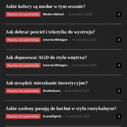
Jakie kolory są modne w tym sezonie?
ModernMood
-
15 września 2025
Pytania od czytelników
0
Jak dobrać pościel i tekstylia do wystroju?
InteriorWhisper
-
14 września 2025
Pytania od czytelników
0
Jak dopasować AGD do stylu wnętrza?
InteriorWhisper
-
14 września 2025
Pytania od czytelników
0
Jak urządzić mieszkanie inwestycyjne?
StudioAura
-
14 września 2025
Pytania od czytelników
0
Jakie zasłony pasują do kuchni w stylu rustykalnym?
ScandiSpirit
-
14 września 2025
Pytania od czytelników
0