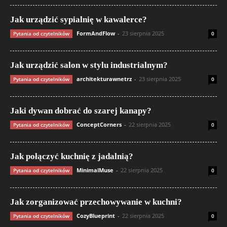
Jak urządzić sypialnię w kawalerce?
FormAndFlow
-
23 sierpnia 2025
Pytania od czytelników
0
Jak urządzić salon w stylu industrialnym?
architekturawnetrz
-
23 sierpnia 2025
Pytania od czytelników
0
Jaki dywan dobrać do szarej kanapy?
ConceptCorners
-
22 sierpnia 2025
Pytania od czytelników
0
Jak połączyć kuchnię z jadalnią?
MinimalMuse
-
22 sierpnia 2025
Pytania od czytelników
0
Jak zorganizować przechowywanie w kuchni?
CozyBlueprint
-
22 sierpnia 2025
Pytania od czytelników
0