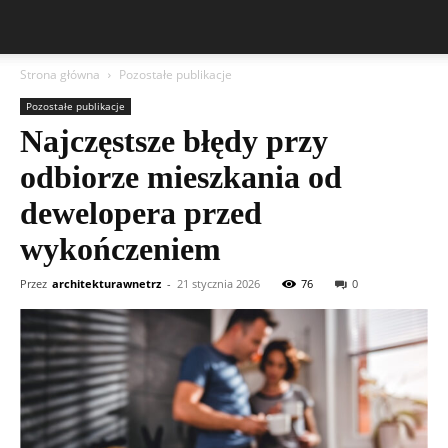
Strona główna
Pozostałe publikacje
Pozostałe publikacje
Najczęstsze błędy przy
odbiorze mieszkania od
dewelopera przed
wykończeniem
Przez
architekturawnetrz
-
21 stycznia 2026
76
0