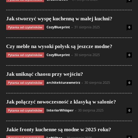
Jak stworzyć wyspę kuchenną w małej kuchni?
CozyBlueprint
-
31 sierpnia 2025
Pytania od czytelników
0
Czy meble na wysoki połysk są jeszcze modne?
CozyBlueprint
-
30 sierpnia 2025
Pytania od czytelników
0
Jak uniknąć chaosu przy wejściu?
architekturawnetrz
-
30 sierpnia 2025
Pytania od czytelników
0
Jak połączyć nowoczesność z klasyką w salonie?
InteriorWhisper
-
30 sierpnia 2025
Pytania od czytelników
0
Jakie fronty kuchenne są modne w 2025 roku?
LoftVibes
-
30 sierpnia 2025
Pytania od czytelników
0