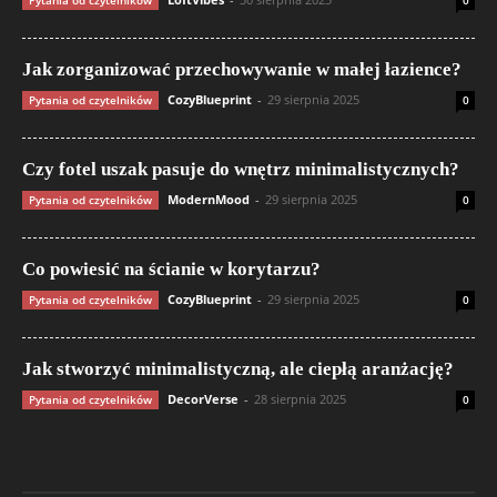
Jak zorganizować przechowywanie w małej łazience?
CozyBlueprint
-
29 sierpnia 2025
Pytania od czytelników
0
Czy fotel uszak pasuje do wnętrz minimalistycznych?
ModernMood
-
29 sierpnia 2025
Pytania od czytelników
0
Co powiesić na ścianie w korytarzu?
CozyBlueprint
-
29 sierpnia 2025
Pytania od czytelników
0
Jak stworzyć minimalistyczną, ale ciepłą aranżację?
DecorVerse
-
28 sierpnia 2025
Pytania od czytelników
0