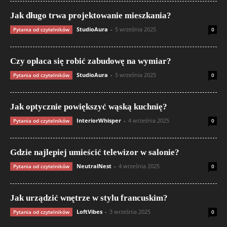
Jak długo trwa projektowanie mieszkania?
StudioAura
-
5 września 2025
Pytania od czytelników
0
Czy opłaca się robić zabudowę na wymiar?
StudioAura
-
5 września 2025
Pytania od czytelników
0
Jak optycznie powiększyć wąską kuchnię?
InteriorWhisper
-
4 września 2025
Pytania od czytelników
0
Gdzie najlepiej umieścić telewizor w salonie?
NeutralNest
-
4 września 2025
Pytania od czytelników
0
Jak urządzić wnętrze w stylu francuskim?
LoftVibes
-
3 września 2025
Pytania od czytelników
0