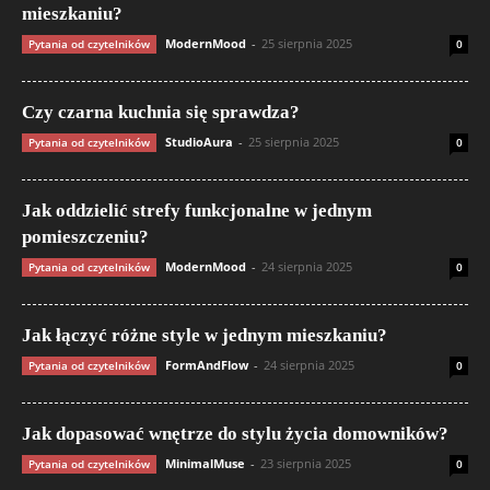
mieszkaniu?
ModernMood
-
25 sierpnia 2025
Pytania od czytelników
0
Czy czarna kuchnia się sprawdza?
StudioAura
-
25 sierpnia 2025
Pytania od czytelników
0
Jak oddzielić strefy funkcjonalne w jednym
pomieszczeniu?
ModernMood
-
24 sierpnia 2025
Pytania od czytelników
0
Jak łączyć różne style w jednym mieszkaniu?
FormAndFlow
-
24 sierpnia 2025
Pytania od czytelników
0
Jak dopasować wnętrze do stylu życia domowników?
MinimalMuse
-
23 sierpnia 2025
Pytania od czytelników
0