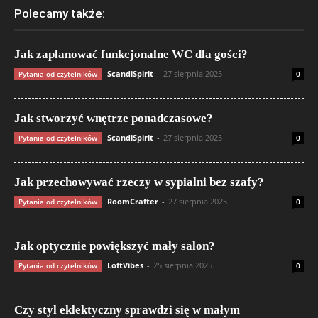
Polecamy także:
Jak zaplanować funkcjonalne WC dla gości?
ScandiSpirit
-
27 sierpnia 2025
Pytania od czytelników
0
Jak stworzyć wnętrze ponadczasowe?
ScandiSpirit
-
27 sierpnia 2025
Pytania od czytelników
0
Jak przechowywać rzeczy w sypialni bez szafy?
RoomCrafter
-
27 sierpnia 2025
Pytania od czytelników
0
Jak optycznie powiększyć mały salon?
LoftVibes
-
25 sierpnia 2025
Pytania od czytelników
0
Czy styl eklektyczny sprawdzi się w małym