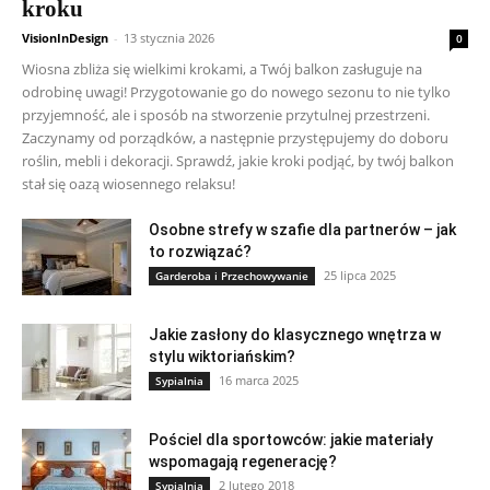
kroku
VisionInDesign
-
13 stycznia 2026
0
Wiosna zbliża się wielkimi krokami, a Twój balkon zasługuje na
odrobinę uwagi! Przygotowanie go do nowego sezonu to nie tylko
przyjemność, ale i sposób na stworzenie przytulnej przestrzeni.
Zaczynamy od porządków, a następnie przystępujemy do doboru
roślin, mebli i dekoracji. Sprawdź, jakie kroki podjąć, by twój balkon
stał się oazą wiosennego relaksu!
Osobne strefy w szafie dla partnerów – jak
to rozwiązać?
25 lipca 2025
Garderoba i Przechowywanie
Jakie zasłony do klasycznego wnętrza w
stylu wiktoriańskim?
16 marca 2025
Sypialnia
Pościel dla sportowców: jakie materiały
wspomagają regenerację?
2 lutego 2018
Sypialnia