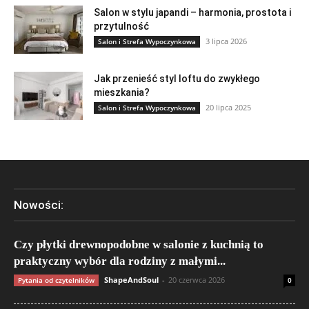
Salon w stylu japandi – harmonia, prostota i
przytulność
3 lipca 2026
Salon i Strefa Wypoczynkowa
Jak przenieść styl loftu do zwykłego
mieszkania?
20 lipca 2025
Salon i Strefa Wypoczynkowa
Nowości:
Czy płytki drewnopodobne w salonie z kuchnią to
praktyczny wybór dla rodziny z małymi...
ShapeAndSoul
-
20 czerwca 2026
Pytania od czytelników
0