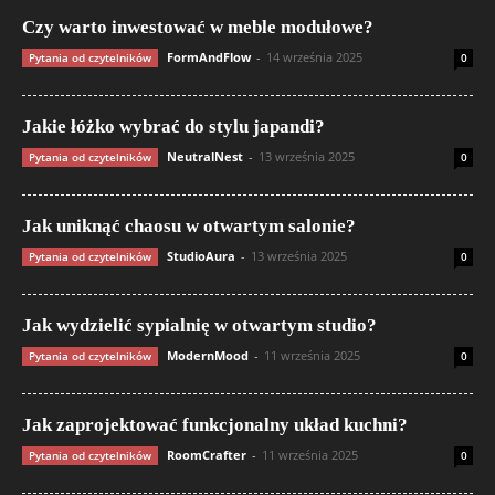
Czy warto inwestować w meble modułowe?
FormAndFlow
-
14 września 2025
Pytania od czytelników
0
Jakie łóżko wybrać do stylu japandi?
NeutralNest
-
13 września 2025
Pytania od czytelników
0
Jak uniknąć chaosu w otwartym salonie?
StudioAura
-
13 września 2025
Pytania od czytelników
0
Jak wydzielić sypialnię w otwartym studio?
ModernMood
-
11 września 2025
Pytania od czytelników
0
Jak zaprojektować funkcjonalny układ kuchni?
RoomCrafter
-
11 września 2025
Pytania od czytelników
0