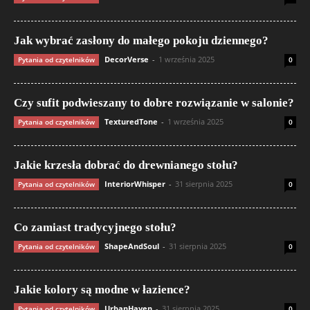
Jak wybrać zasłony do małego pokoju dziennego?
DecorVerse
-
1 września 2025
Pytania od czytelników
0
Czy sufit podwieszany to dobre rozwiązanie w salonie?
TexturedTone
-
1 września 2025
Pytania od czytelników
0
Jakie krzesła dobrać do drewnianego stołu?
InteriorWhisper
-
31 sierpnia 2025
Pytania od czytelników
0
Co zamiast tradycyjnego stołu?
ShapeAndSoul
-
31 sierpnia 2025
Pytania od czytelników
0
Jakie kolory są modne w łazience?
UrbanHaven
-
31 sierpnia 2025
Pytania od czytelników
0