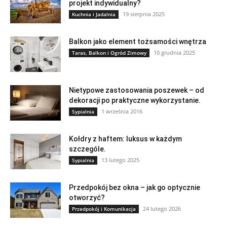
projekt indywidualny?
19 sierpnia 2025
Kuchnia i Jadalnia
Balkon jako element tożsamości wnętrza
10 grudnia 2025
Taras, Balkon i Ogród Zimowy
Nietypowe zastosowania poszewek – od
dekoracji po praktyczne wykorzystanie.
1 września 2016
Sypialnia
Kołdry z haftem: luksus w każdym
szczególe.
13 lutego 2025
Sypialnia
Przedpokój bez okna – jak go optycznie
otworzyć?
24 lutego 2026
Przedpokój i Komunikacja