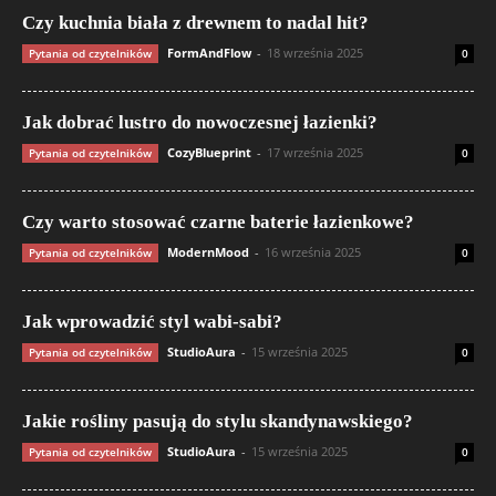
Czy kuchnia biała z drewnem to nadal hit?
FormAndFlow
-
18 września 2025
Pytania od czytelników
0
Jak dobrać lustro do nowoczesnej łazienki?
CozyBlueprint
-
17 września 2025
Pytania od czytelników
0
Czy warto stosować czarne baterie łazienkowe?
ModernMood
-
16 września 2025
Pytania od czytelników
0
Jak wprowadzić styl wabi-sabi?
StudioAura
-
15 września 2025
Pytania od czytelników
0
Jakie rośliny pasują do stylu skandynawskiego?
StudioAura
-
15 września 2025
Pytania od czytelników
0