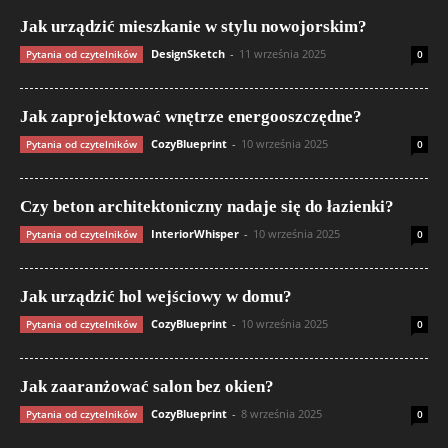
Jak urządzić mieszkanie w stylu nowojorskim?
DesignSketch
-
11 września 2025
Pytania od czytelników
0
Jak zaprojektować wnętrze energooszczędne?
CozyBlueprint
-
10 września 2025
Pytania od czytelników
0
Czy beton architektoniczny nadaje się do łazienki?
InteriorWhisper
-
10 września 2025
Pytania od czytelników
0
Jak urządzić hol wejściowy w domu?
CozyBlueprint
-
10 września 2025
Pytania od czytelników
0
Jak zaaranżować salon bez okien?
CozyBlueprint
-
8 września 2025
Pytania od czytelników
0