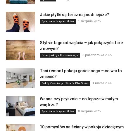
Jakie płytki są teraz najmodniejsze?
1 sierpnia 2025
Pytania od czytelników
Styl vintage od wejścia – jak połączyć stare
z nowym?
3 października 2025
Przedpokój i Komunikacja
Tani remont pokoju gościnnego – co warto
zmienić?
1 marca 2026
Pokój Gościnny i Strefa Dla Gości
Wanna czy prysznic – co lepsze w małym
wnętrzu?
8 sierpnia 2025
Pytania od czytelników
10 pomysłów na ściany w pokoju dziecięcym