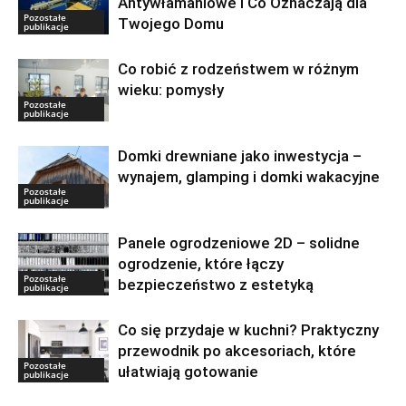
Antywłamaniowe i Co Oznaczają dla
Pozostałe
Twojego Domu
publikacje
Co robić z rodzeństwem w różnym
wieku: pomysły
Pozostałe
publikacje
Domki drewniane jako inwestycja –
wynajem, glamping i domki wakacyjne
Pozostałe
publikacje
Panele ogrodzeniowe 2D – solidne
ogrodzenie, które łączy
Pozostałe
bezpieczeństwo z estetyką
publikacje
Co się przydaje w kuchni? Praktyczny
przewodnik po akcesoriach, które
Pozostałe
ułatwiają gotowanie
publikacje