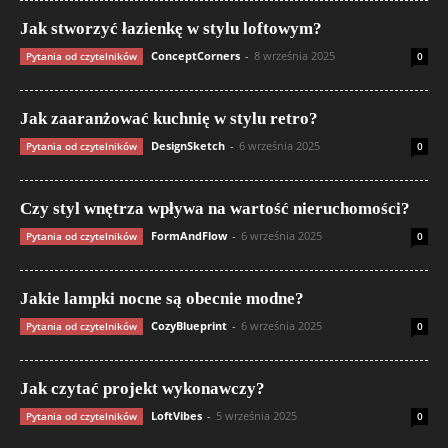
Jak stworzyć łazienkę w stylu loftowym?
ConceptCorners
-
8 września 2025
Pytania od czytelników
0
Jak zaaranżować kuchnię w stylu retro?
DesignSketch
-
6 września 2025
Pytania od czytelników
0
Czy styl wnętrza wpływa na wartość nieruchomości?
FormAndFlow
-
6 września 2025
Pytania od czytelników
0
Jakie lampki nocne są obecnie modne?
CozyBlueprint
-
6 września 2025
Pytania od czytelników
0
Jak czytać projekt wykonawczy?
LoftVibes
-
5 września 2025
Pytania od czytelników
0