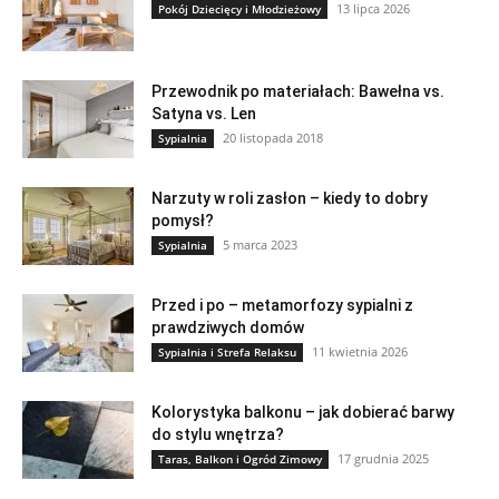
13 lipca 2026
Pokój Dziecięcy i Młodzieżowy
Przewodnik po materiałach: Bawełna vs.
Satyna vs. Len
20 listopada 2018
Sypialnia
Narzuty w roli zasłon – kiedy to dobry
pomysł?
5 marca 2023
Sypialnia
Przed i po – metamorfozy sypialni z
prawdziwych domów
11 kwietnia 2026
Sypialnia i Strefa Relaksu
Kolorystyka balkonu – jak dobierać barwy
do stylu wnętrza?
17 grudnia 2025
Taras, Balkon i Ogród Zimowy