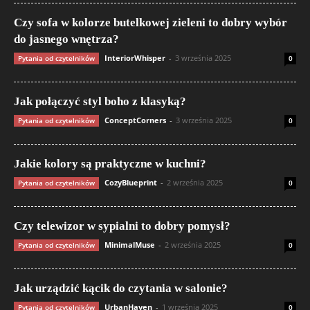
Czy sofa w kolorze butelkowej zieleni to dobry wybór
do jasnego wnętrza?
InteriorWhisper
-
3 września 2025
Pytania od czytelników
0
Jak połączyć styl boho z klasyką?
ConceptCorners
-
3 września 2025
Pytania od czytelników
0
Jakie kolory są praktyczne w kuchni?
CozyBlueprint
-
2 września 2025
Pytania od czytelników
0
Czy telewizor w sypialni to dobry pomysł?
MinimalMuse
-
2 września 2025
Pytania od czytelników
0
Jak urządzić kącik do czytania w salonie?
UrbanHaven
-
1 września 2025
Pytania od czytelników
0