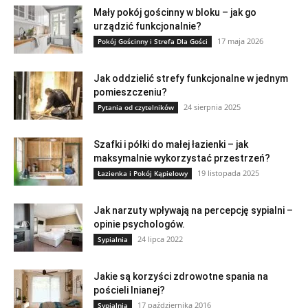
Mały pokój gościnny w bloku – jak go
urządzić funkcjonalnie?
17 maja 2026
Pokój Gościnny i Strefa Dla Gości
Jak oddzielić strefy funkcjonalne w jednym
pomieszczeniu?
24 sierpnia 2025
Pytania od czytelników
Szafki i półki do małej łazienki – jak
maksymalnie wykorzystać przestrzeń?
19 listopada 2025
Łazienka i Pokój Kąpielowy
Jak narzuty wpływają na percepcję sypialni –
opinie psychologów.
24 lipca 2022
Sypialnia
Jakie są korzyści zdrowotne spania na
pościeli lnianej?
17 października 2016
Sypialnia