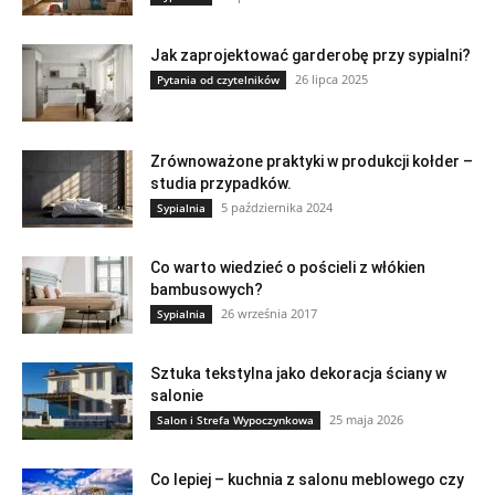
Jak zaprojektować garderobę przy sypialni?
26 lipca 2025
Pytania od czytelników
Zrównoważone praktyki w produkcji kołder –
studia przypadków.
5 października 2024
Sypialnia
Co warto wiedzieć o pościeli z włókien
bambusowych?
26 września 2017
Sypialnia
Sztuka tekstylna jako dekoracja ściany w
salonie
25 maja 2026
Salon i Strefa Wypoczynkowa
Co lepiej – kuchnia z salonu meblowego czy