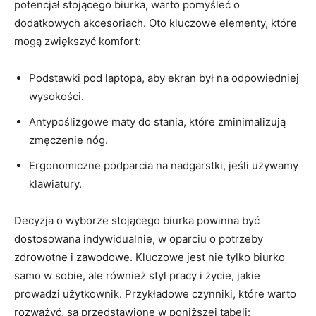
‌potencjał stojącego‌ biurka,‌ warto⁢ pomyśleć o
dodatkowych akcesoriach. ⁣Oto kluczowe elementy, ‌które
mogą zwiększyć ‌komfort:
Podstawki pod‌ laptopa, aby ⁣ekran był na‍ odpowiedniej
wysokości.
Antypoślizgowe maty ⁣do stania, które zminimalizują
zmęczenie ‍nóg.
Ergonomiczne podparcia​ na nadgarstki, jeśli używamy
klawiatury.
Decyzja​ o wyborze stojącego biurka powinna być
⁤dostosowana⁤ indywidualnie, w oparciu ⁢o potrzeby
zdrowotne i zawodowe.‌ Kluczowe ‍jest nie tylko⁢ biurko⁢
samo w⁢ sobie, ale‍ również styl pracy i życie, jakie
⁤prowadzi użytkownik. Przykładowe ‌czynniki, ⁣które ⁢warto
rozważyć, są przedstawione w ⁢poniższej⁣ tabeli: