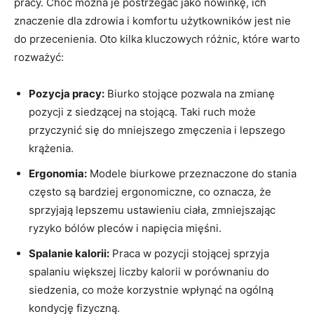
pracy. Choć można je postrzegać jako nowinkę, ich
⁣znaczenie dla zdrowia i komfortu użytkowników jest​ nie⁢
do przecenienia. Oto ⁢kilka⁢ kluczowych​ różnic, które warto
rozważyć:
Pozycja pracy:
Biurko stojące pozwala na ⁤zmianę⁢
pozycji z siedzącej ⁢na ⁤stojącą. Taki ‌ruch⁢ może
⁢przyczynić ​się do ⁢mniejszego zmęczenia i lepszego⁣
krążenia.
Ergonomia:
Modele biurkowe przeznaczone⁣ do stania
często są bardziej‍ ergonomiczne, co oznacza, że
sprzyjają lepszemu​ ustawieniu⁣ ciała, zmniejszając
ryzyko ⁣bólów pleców‍ i​ napięcia‍ mięśni.
Spalanie kalorii:
Praca w pozycji stojącej sprzyja
spalaniu większej liczby kalorii w ⁣porównaniu do
siedzenia, co może korzystnie wpłynąć na‌ ogólną
kondycję fizyczną.