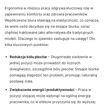
Ergonomia ⁤w miejscu‍ pracy‌ odgrywa kluczową‍ rolę w
zapewnieniu komfortu oraz zdrowia pracowników.⁣
Współczesne‌ biura stawiają na elastyczność,⁢ co oznacza,
że wiele osób decyduje się na stojące biurka, ‍coraz‍
chętniej ‌traktowane⁣ jako alternatywa dla tradycyjnych‍
modeli. Dlaczego to zjawisko zasługuje na uwagę? Oto
kilka kluczowych punktów:
Redukcja ‍bólu pleców
‌– Długotrwałe siedzenie w⁤
jednej pozycji może prowadzić do licznych
dolegliwości, szczególnie bólu ⁢pleców.⁢ Stojące​ biurka
pomagają⁢ złagodzić ten ⁤problem, ⁣promując naturalną
postawę‌ ciała.
Zwiększenie energii i produktywności
– Praca w ​
pozycji ‌stojącej może wpłynąć na⁤ ogólną energię
⁣pracownika, co w efekcie ⁣przyczynia się do wyższej