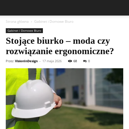
Strona główna
Gabinet i Domowe Biuro
Gabinet i Domowe Biuro
Stojące biurko – moda czy
rozwiązanie ergonomiczne?
Przez
VisionInDesign
-
17 maja 2026
68
0