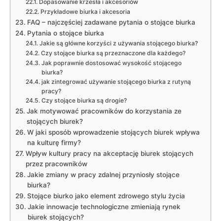
Dopasowanie krzesła i akcesoriów
Przykładowe biurka i akcesoria
FAQ – najczęściej⁢ zadawane pytania o stojące‌ biurka
Pytania o stojące biurka
Jakie są główne korzyści z używania stojącego biurka?
Czy‍ stojące biurka są przeznaczone dla każdego?
Jak poprawnie dostosować ‌wysokość stojącego
biurka?
jak⁢ zintegrować ⁣używanie stojącego​ biurka z rutyną
⁤pracy?
Czy stojące⁤ biurka są ⁢drogie?
Jak motywować pracowników do‌ korzystania ‍ze
stojących biurek?
W jaki⁣ sposób wprowadzenie stojących biurek ​wpływa
na⁣ kulturę firmy?
Wpływ kultury ‌pracy na akceptację biurek‍ stojących
przez⁤ pracowników
Jakie ​zmiany w ​pracy zdalnej przyniosły stojące
biurka?
Stojące biurko jako element zdrowego ⁢stylu życia
Jakie innowacje technologiczne zmieniają rynek‍
biurek stojących?