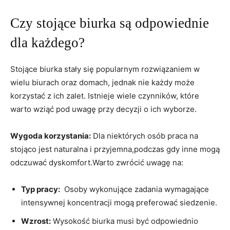
Czy ‌stojące ‌biurka są odpowiednie
dla⁢ każdego?
Stojące⁣ biurka ‌stały⁣ się ⁤popularnym rozwiązaniem w
wielu⁤ biurach oraz domach, jednak nie każdy ⁢może
korzystać‍ z ich zalet. ⁣Istnieje ‌wiele czynników, które
warto‍ wziąć pod⁤ uwagę przy decyzji⁣ o‌ ich wyborze.
Wygoda​ korzystania:
Dla niektórych osób⁤ praca na
⁢stojąco jest naturalna ​i⁣ przyjemna,podczas​ gdy inne mogą
odczuwać dyskomfort.Warto​ zwrócić⁣ uwagę ⁣na:
Typ⁢ pracy:
​ Osoby wykonujące zadania wymagające
intensywnej koncentracji⁤ mogą preferować siedzenie.
Wzrost:
Wysokość biurka musi być odpowiednio