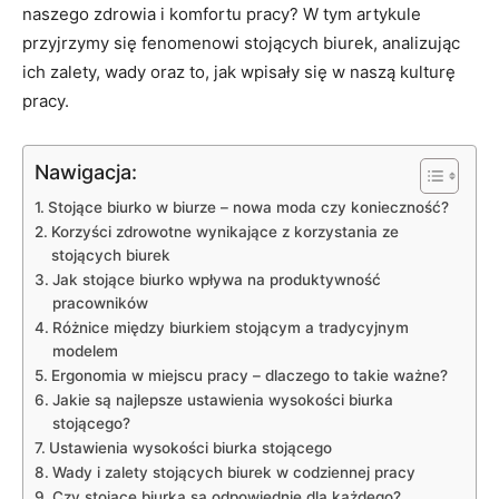
naszego zdrowia ‍i komfortu pracy?​ W tym artykule
przyjrzymy się fenomenowi stojących biurek, analizując
ich zalety, wady oraz to, jak ⁣wpisały się w naszą kulturę
pracy.
Nawigacja:
Stojące ⁤biurko w biurze –‌ nowa ‌moda⁣ czy ⁣konieczność?
Korzyści zdrowotne wynikające z korzystania ze⁣
stojących biurek
Jak ‍stojące biurko wpływa ⁤na‍ produktywność​
pracowników
Różnice między biurkiem stojącym a tradycyjnym
modelem
Ergonomia⁢ w miejscu pracy –‌ dlaczego to takie ważne?
Jakie⁤ są najlepsze ustawienia wysokości biurka‌
stojącego?
Ustawienia⁣ wysokości ‌biurka⁤ stojącego
Wady i zalety stojących biurek ⁢w codziennej pracy
Czy ‌stojące ‌biurka są odpowiednie dla⁢ każdego?