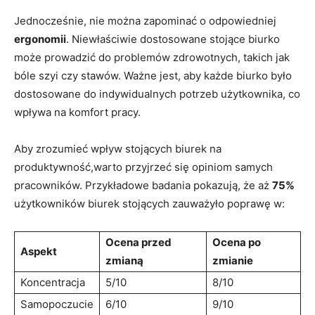
Jednocześnie, ⁤nie można zapominać o​ odpowiedniej
ergonomii
. ​Niewłaściwie dostosowane stojące​ biurko
może prowadzić do problemów zdrowotnych, takich jak
⁤bóle szyi ⁣czy stawów. Ważne ‍jest, aby ‌każde⁤ biurko było
dostosowane do‌ indywidualnych potrzeb⁢ użytkownika, co
wpływa⁤ na⁤ komfort pracy.
Aby ‌zrozumieć wpływ‌ stojących ​biurek na
produktywność,warto‌ przyjrzeć się ⁣opiniom‌ samych
pracowników. Przykładowe badania⁤ pokazują, ‌że aż
75%
użytkowników biurek⁣ stojących zauważyło poprawę w:
Ocena przed⁣
Ocena po​
Aspekt
zmianą
zmianie
Koncentracja
5/10
8/10
Samopoczucie
6/10
9/10