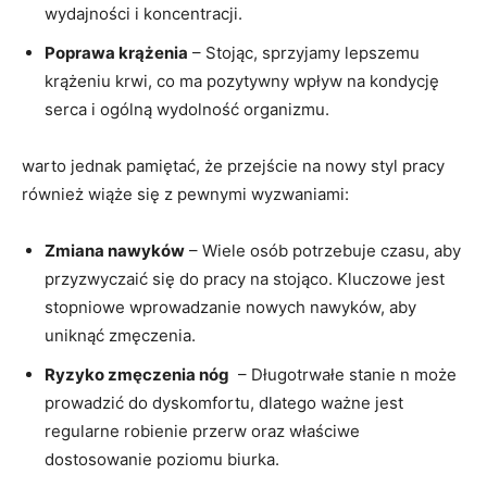
wydajności i koncentracji.
Poprawa krążenia
– Stojąc,⁤ sprzyjamy ⁣lepszemu
krążeniu‌ krwi, ‍co ma pozytywny wpływ ⁢na‌ kondycję
serca i ogólną‌ wydolność‌ organizmu.
warto jednak⁢ pamiętać, że przejście na⁢ nowy ⁢styl pracy
⁢również wiąże się⁣ z pewnymi wyzwaniami:
Zmiana ⁢nawyków
– Wiele osób potrzebuje czasu, aby⁤
przyzwyczaić⁣ się do pracy na ‍stojąco. Kluczowe jest
stopniowe wprowadzanie nowych nawyków, aby
⁤uniknąć zmęczenia.
Ryzyko zmęczenia ‍nóg
⁢ – Długotrwałe stanie n może
prowadzić⁤ do dyskomfortu, dlatego ważne​ jest
regularne ​robienie ⁤przerw oraz właściwe
dostosowanie⁤ poziomu biurka.