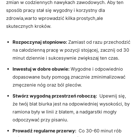
zmian w⁣ codziennych nawykach zawodowych.‍ Aby ten
sposób pracy stał ⁤się wygodny ‍i korzystny⁢ dla
zdrowia,warto ⁢wprowadzić ‌kilka prostych,ale
skutecznych kroków.
Rozpoczynaj stopniowo:
Zamiast od razu przechodzić
na całodzienną‍ pracę w pozycji stojącej, zacznij od ‍30
minut dziennie i⁣ sukcesywnie zwiększaj ten czas.
Inwestuj w dobre⁤ obuwie:
⁣Wygodne i odpowiednio
dopasowane buty pomogą znacznie zminimalizować
zmęczenie nóg oraz ból pleców.
Stwórz‌ wygodną przestrzeń roboczą:
‍ Upewnij‌ się,
że twój ⁣blat ​biurka ⁤jest na odpowiedniej⁢ wysokości, ​by⁣
ramiona ​były w linii z blatem, a nadgarstki mogły⁣
odpoczywać przy⁤ pisaniu.
Prowadź regularne przerwy:
‌ Co 30-60 minut rób