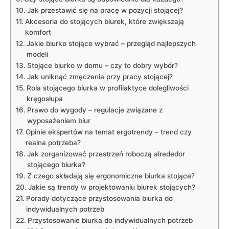
Jak przestawić się na pracę w ⁣pozycji stojącej?
Akcesoria do stojących biurek, które zwiększają
komfort
Jakie biurko stojące wybrać ⁤– ​przegląd‍ najlepszych
modeli
Stojące biurko‍ w⁢ domu⁣ – czy ​to dobry‌ wybór?
Jak ⁢uniknąć zmęczenia przy pracy ⁣stojącej?
Rola stojącego ⁣biurka w profilaktyce dolegliwości
kręgosłupa
Prawo ‍do wygody⁤ – regulacje​ związane z
wyposażeniem biur
Opinie ekspertów na⁢ temat ergotrendy – trend⁢ czy
realna potrzeba?
Jak zorganizować⁢ przestrzeń roboczą alrededor
stojącego ​biurka?
Z czego składają ‍się ergonomiczne ‌biurka stojące?
Jakie są trendy ⁣w projektowaniu biurek stojących?
Porady dotyczące przystosowania‍ biurka do
indywidualnych potrzeb
Przystosowanie biurka do⁤ indywidualnych ‍potrzeb