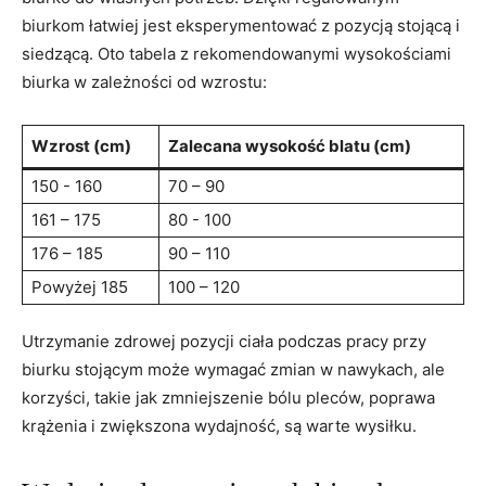
⁣biurkom łatwiej jest eksperymentować z pozycją stojącą i⁢
siedzącą.⁤ Oto ‍tabela z rekomendowanymi ⁣wysokościami
biurka w zależności od wzrostu:
Wzrost (cm)
Zalecana ⁢wysokość⁢ blatu (cm)
150⁢ -‍ 160
70 – 90
161 – 175
80 -​ 100
176 – 185
90 – 110
Powyżej​ 185
100 – 120
Utrzymanie ⁣zdrowej pozycji ciała podczas ⁣pracy‌ przy‍
biurku stojącym może wymagać zmian w nawykach,‌ ale⁣
korzyści, takie jak zmniejszenie ⁣bólu pleców, poprawa‍
krążenia i zwiększona⁣ wydajność, ⁣są warte wysiłku.