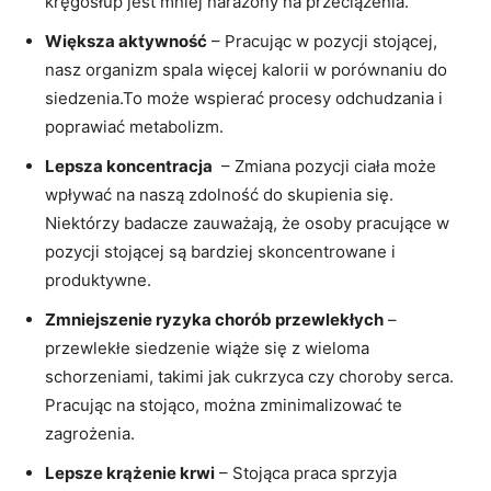
kręgosłup ⁤jest mniej narażony na przeciążenia.
Większa aktywność
⁣– Pracując w pozycji stojącej,
nasz organizm spala więcej kalorii ⁤w ‍porównaniu do
siedzenia.To może⁤ wspierać procesy odchudzania i
poprawiać metabolizm.
Lepsza koncentracja
​ – Zmiana pozycji ciała może
wpływać na naszą zdolność do​ skupienia się.
Niektórzy​ badacze‍ zauważają, że osoby ⁣pracujące‍ w
pozycji stojącej są bardziej skoncentrowane i​
produktywne.
Zmniejszenie ryzyka chorób przewlekłych
⁤–
przewlekłe siedzenie wiąże ⁢się ‍z wieloma
schorzeniami, ‌takimi ‌jak⁢ cukrzyca‌ czy choroby serca.
Pracując na stojąco,⁤ można ⁢zminimalizować te
zagrożenia.
Lepsze krążenie ⁢krwi
– Stojąca ​praca sprzyja