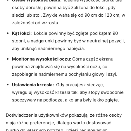
osoby dorosłej powinna ⁢być ⁢zbliżona do łokci, ‌gdy
siedzi‍ lub stoi. Zwykle waha się od 90⁢ cm‌ do 120 ‍cm, w
zależności⁤ od⁣ wzrostu.
Kąt łokci:
‌ Łokcie powinny być ‍zgięte pod ⁤kątem⁢ 90
stopni, a nadgarunki ‍powinny być w neutralnej​ pozycji,
‍aby uniknąć ​nadmiernego napięcia.
Monitor na wysokości oczu:
Górna‌ część ekranu⁣
powinna znajdować ⁤się na⁤ wysokości​ oczu, ‌co
zapobiegnie nadmiernemu pochylaniu głowy i szyi.
Ustawienia ‍krzesła:
‌ Gdy pracujesz siedząc,
wyreguluj wysokość krzesła tak, aby⁣ stopy ​swobodnie
spoczywały na podłodze, a kolana były lekko zgięte.
Doświadczenia użytkowników pokazują, że różne osoby
mają różne ⁤preferencje, dlatego warto dostosować‍
biurko‍ do własnych potrzeb.‍ Dzięki regulowanym