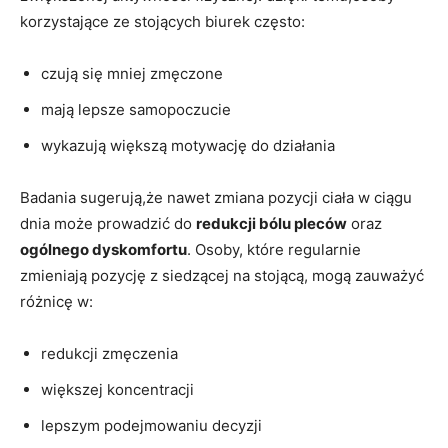
korzystające⁤ ze stojących biurek często:
czują się mniej ‍zmęczone
mają ⁢lepsze samopoczucie
wykazują większą motywację do⁤ działania
Badania sugerują,że nawet zmiana pozycji ciała ‌w⁣ ciągu
dnia może prowadzić⁣ do​
redukcji ⁢bólu ⁢pleców
oraz
ogólnego ‍dyskomfortu
. Osoby,⁢ które⁣ regularnie
zmieniają⁣ pozycję z⁢ siedzącej‌ na stojącą, mogą zauważyć
różnicę w:
redukcji zmęczenia
większej koncentracji
lepszym podejmowaniu ‌decyzji