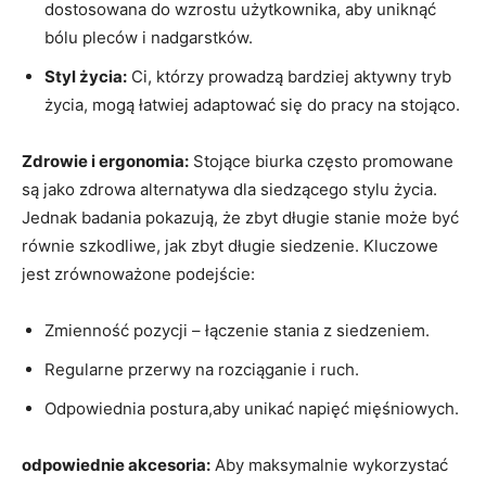
dostosowana do ⁢wzrostu użytkownika, aby uniknąć
bólu pleców i nadgarstków.
Styl życia:
Ci, którzy prowadzą ‍bardziej‌ aktywny tryb⁣
życia, mogą łatwiej adaptować się ⁣do​ pracy na‌ stojąco.
Zdrowie i ergonomia:
⁢Stojące biurka często⁤ promowane​
są jako zdrowa alternatywa dla siedzącego stylu życia.
Jednak⁢ badania pokazują, że zbyt długie stanie ​może​ być
równie szkodliwe, jak zbyt długie siedzenie. Kluczowe
⁢jest zrównoważone‍ podejście:
Zmienność pozycji – ⁤łączenie⁤ stania⁢ z siedzeniem.
Regularne przerwy‌ na rozciąganie i ruch.
Odpowiednia postura,aby unikać napięć mięśniowych.
odpowiednie akcesoria:
​Aby‍ maksymalnie wykorzystać