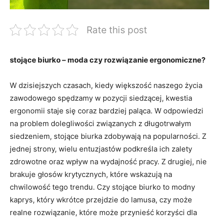
Rate this post
stojące biurko – moda⁢ czy rozwiązanie​ ergonomiczne?
W dzisiejszych czasach, kiedy‌ większość⁣ naszego życia ​
zawodowego spędzamy​ w⁤ pozycji siedzącej, kwestia​
ergonomii staje‍ się coraz bardziej paląca. ⁢W ⁤odpowiedzi
na⁤ problem dolegliwości związanych z długotrwałym⁣
siedzeniem,‌ stojące⁢ biurka‌ zdobywają ⁣na popularności. Z
jednej⁢ strony, wielu⁤ entuzjastów podkreśla ich zalety
zdrowotne⁤ oraz wpływ na wydajność⁢ pracy. Z drugiej, nie
brakuje⁤ głosów krytycznych, które ‍wskazują ‍na
chwilowość ⁤tego trendu. Czy ‌stojące ‍biurko to⁣ modny
⁣kaprys, który wkrótce ⁢przejdzie⁤ do⁤ lamusa, ‍czy‍ może
realne ⁤rozwiązanie, ‌które‍ może przynieść korzyści dla