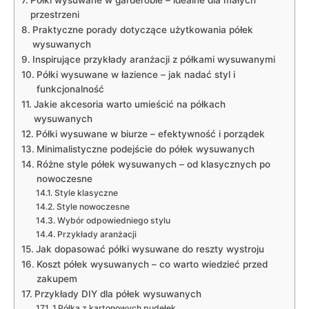
Półki wysuwane w garderobie ‍– idealne dla małych
przestrzeni
Praktyczne porady dotyczące użytkowania półek‌
wysuwanych
Inspirujące przykłady⁤ aranżacji⁤ z ​półkami wysuwanymi
Półki wysuwane w ⁣łazience⁣ – jak ‍nadać styl i
funkcjonalność
Jakie akcesoria warto umieścić na półkach
wysuwanych
Półki ⁤wysuwane w biurze – efektywność i porządek
Minimalistyczne‌ podejście‍ do półek wysuwanych
Różne style⁤ półek wysuwanych‌ – od klasycznych po​
nowoczesne
Style klasyczne
Style nowoczesne
Wybór odpowiedniego stylu
Przykłady ⁤aranżacji
Jak dopasować ‍półki⁤ wysuwane do reszty wystroju
Koszt ‍półek ​wysuwanych – co warto wiedzieć przed
zakupem
Przykłady DIY dla ⁤półek wysuwanych
1.Półka z kartonowych pudełek