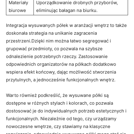
Materiały
Uporządkowanie drobnych przyborów,
biurowe
eliminując‌ bałagan⁣ na biurku.
Integracja ‍wysuwanych półek w aranżacji wnętrz to ‍także
doskonała strategia na unikanie zagracenia
przestrzeni.Dzięki nim można​ łatwo segregować ⁣i
grupować przedmioty, ‍co‍ pozwala na szybsze
odnalezienie potrzebnych rzeczy. Zastosowanie
odpowiednich organizatorów ⁣na⁤ półkach dodatkowo
wspiera efekt końcowy, dając możliwość ⁣stworzenia⁢
przytulnych, a jednocześnie funkcjonalnych wnętrz.
Warto⁢ również podkreślić, że wysuwane półki są
dostępne w⁢ różnych‍ stylach i ⁤kolorach, co ⁣pozwala
dostosować je do indywidualnych potrzeb estetycznych ​i
funkcjonalnych.⁢ Niezależnie‌ od⁢ tego,⁢ czy urządzamy
nowoczesne ‍wnętrze, ‌czy stawiamy na ‍klasyczne⁣