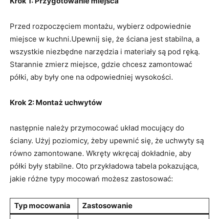
Krok 1: Przygotowanie miejsca
Przed ‌rozpoczęciem montażu, wybierz odpowiednie
⁤miejsce ⁣w kuchni.Upewnij się, że ściana jest ‌stabilna, a‌
wszystkie ‍niezbędne narzędzia ⁤i⁣ materiały⁣ są pod ręką.
Starannie zmierz miejsce, gdzie chcesz zamontować
półki, ⁣aby były one na odpowiedniej wysokości.
Krok⁢ 2: Montaż uchwytów
następnie ⁣należy​ przymocować‍ układ mocujący do
ściany. Użyj poziomicy, żeby upewnić się, że uchwyty są
⁢równo⁤ zamontowane.​ Wkręty wkręcaj dokładnie, aby
półki ‌były stabilne. Oto przykładowa⁣ tabela pokazująca,
‌jakie różne typy ⁣mocowań możesz zastosować:
Typ mocowania
Zastosowanie