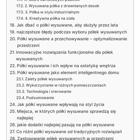
2. Wysuwana półka z⁤ drewnianych desek
3.​ Półka w stylu industrialnym
4. Kreatywna ‍półka⁣ na⁤ zioła
Jak ⁣dbać‌ o ‌półki wysuwane, aby służyły przez lata
najczęstsze błędy ⁣podczas wyboru półek ⁤wysuwanych
Półki wysuwane a przechowywanie⁣ – optymalizowanie
przestrzeni
Innowacyjne rozwiązania funkcjonalne dla półek⁤
wysuwanych
Półki⁢ wysuwane i ich wpływ na estetykę wnętrza
Półki wysuwane ⁣jako element inteligentnego domu
Zalety ⁤półek wysuwanych
Wykorzystanie ​w różnych pomieszczeniach
Technologia i sterowanie
Podsumowanie
Jak półki wysuwane wpływają ⁤na ⁤styl‌ życia
Miejsca, w‌ których półki wysuwane sprawdzą się
najlepiej
jakie dodatki⁤ najlepiej pasują na półki⁢ wysuwane
Co różni półki​ wysuwane od tradycyjnych rozwiązań
Zastosowanie‌ półek⁤ wysuwanych​ w ⁢przestrzeni