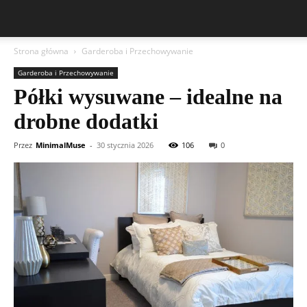
Strona główna
Garderoba i Przechowywanie
Garderoba i Przechowywanie
Półki wysuwane – idealne na
drobne dodatki
Przez
MinimalMuse
-
30 stycznia 2026
106
0