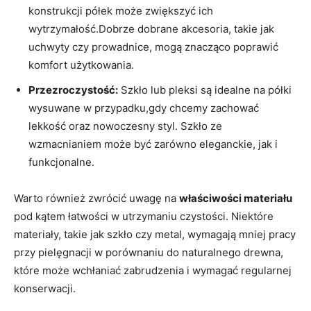
konstrukcji półek może zwiększyć ich
‌wytrzymałość.Dobrze dobrane akcesoria, takie jak
uchwyty czy prowadnice, mogą ⁣znacząco​ poprawić
komfort użytkowania.
Przezroczystość:
Szkło ⁣lub⁣ pleksi są idealne na półki
wysuwane w ⁢przypadku,gdy chcemy​ zachować
lekkość oraz nowoczesny ⁢styl.⁢ Szkło ze⁢
wzmacnianiem może‌ być zarówno eleganckie,⁤ jak i
funkcjonalne.
Warto również zwrócić⁤ uwagę na
właściwości​ materiału
pod kątem łatwości​ w utrzymaniu czystości. ⁢Niektóre
materiały, takie jak⁢ szkło‌ czy metal,‌ wymagają mniej pracy
przy pielęgnacji w porównaniu do naturalnego drewna,
które może wchłaniać zabrudzenia ⁣i‍ wymagać regularnej
konserwacji.