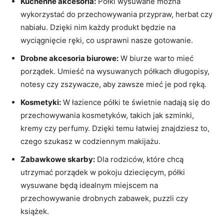
Kuchenne akcesoria:
Półki wysuwane⁤ można
wykorzystać do przechowywania przypraw, herbat⁣ czy
nabiału. Dzięki nim każdy produkt będzie ‌na​
wyciągnięcie ręki, co usprawni ​nasze gotowanie.
Drobne akcesoria biurowe:
W biurze warto​ mieć
porządek. Umieść na wysuwanych⁢ półkach długopisy,
notesy czy zszywacze,​ aby zawsze mieć je pod ręką.
Kosmetyki:
W łazience​ półki te świetnie nadają się do
przechowywania kosmetyków, takich jak ‍szminki,
kremy czy perfumy. Dzięki temu łatwiej znajdziesz to,
czego⁣ szukasz​ w codziennym makijażu.
Zabawkowe skarby:
Dla rodziców, które chcą
‌utrzymać porządek w ‌pokoju⁢ dziecięcym, ⁢półki
wysuwane będą‌ idealnym miejscem ‌na
‌przechowywanie‌ drobnych zabawek, puzzli czy
książek.