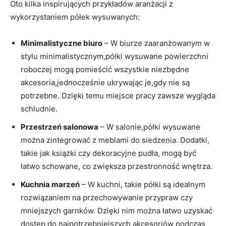
Oto kilka inspirujących przykładów​ aranżacji z
wykorzystaniem półek‌ wysuwanych:
Minimalistyczne biuro
– W biurze zaaranżowanym‌ w‍
stylu ⁣minimalistycznym,półki wysuwane powierzchni
roboczej mogą pomieścić wszystkie⁣ niezbędne
akcesoria,jednocześnie ukrywając je,gdy nie są
potrzebne. Dzięki‌ temu ⁤miejsce pracy ⁤zawsze wygląda
schludnie.
Przestrzeń salonowa
– W salonie,półki​ wysuwane
⁣można zintegrować z meblami⁤ do siedzenia. Dodatki,
takie jak książki czy dekoracyjne pudła, mogą być⁢
łatwo schowane, co zwiększa przestronność wnętrza.
Kuchnia marzeń
–‌ W‌ kuchni,⁣ takie półki są idealnym⁣
rozwiązaniem‍ na przechowywanie⁤ przypraw czy
mniejszych ⁣garnków. Dzięki nim⁤ można łatwo uzyskać
dostęp do najpotrzebniejszych‌ akcesoriów podczas