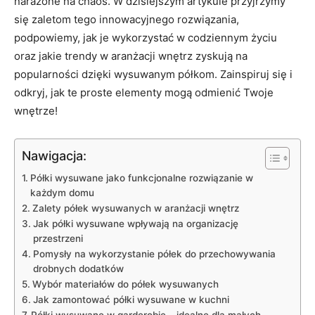
narażone na chaos.⁤ W dzisiejszym artykule przyjrzymy
‍się zaletom tego innowacyjnego rozwiązania,
podpowiemy, ⁤jak ⁢je wykorzystać⁢ w codziennym życiu
oraz ​jakie‌ trendy w ‌aranżacji wnętrz zyskują na
popularności⁣ dzięki wysuwanym półkom. ​Zainspiruj się i
odkryj, jak te ⁣proste⁣ elementy mogą odmienić‍ Twoje
wnętrze!
Nawigacja:
Półki‍ wysuwane jako‍ funkcjonalne rozwiązanie w
każdym domu
Zalety półek wysuwanych w aranżacji wnętrz
Jak półki wysuwane ​wpływają na organizację
przestrzeni
Pomysły na wykorzystanie półek do ⁤przechowywania
drobnych dodatków
Wybór materiałów do półek wysuwanych
Jak​ zamontować półki wysuwane‌ w kuchni