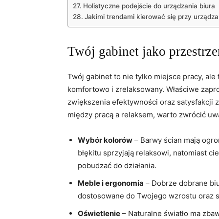
Holistyczne podejście‍ do urządzania biura
Jakimi trendami​ kierować⁢ się przy urządza
Twój gabinet jako przestrze
Twój gabinet to nie tylko miejsce ⁤pracy, ale 
komfortowo i zrelaksowany. ‍Właściwe ‌zapr
zwiększenia‌ efektywności oraz satysfakcji 
między pracą ‍a relaksem, warto zwrócić uwa
Wybór‌ kolorów
– Barwy‍ ścian mają ogro
błękitu sprzyjają relaksowi, natomiast ci
pobudzać do działania.
Meble i ‌ergonomia
– Dobrze‌ dobrane biu
dostosowane do Twojego wzrostu oraz sty
Oświetlenie
– Naturalne światło ⁢ma zb