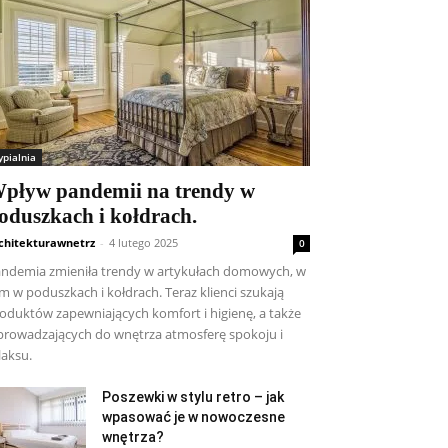
ypialnia
pływ pandemii na trendy w
oduszkach i kołdrach.
chitekturawnetrz
-
4 lutego 2025
0
ndemia zmieniła trendy w artykułach domowych, w
m w poduszkach i kołdrach. Teraz klienci szukają
oduktów zapewniających komfort i higienę, a także
rowadzających do wnętrza atmosferę spokoju i
laksu.
Poszewki w stylu retro – jak
wpasować je w nowoczesne
wnętrza?