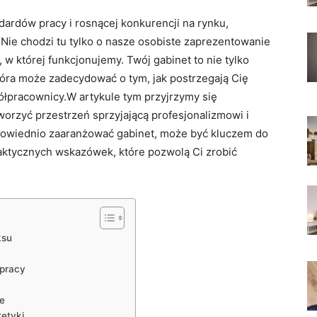
rdów pracy ‍i‍ rosnącej‌ konkurencji na‌ rynku,
Nie chodzi tu tylko o⁢ nasze osobiste zaprezentowanie
ń, w której funkcjonujemy. Twój gabinet to nie tylko
óra ⁣może ‍zadecydować​ o tym, jak postrzegają ‌Cię
ółpracownicy.W artykule tym przyjrzymy się⁤
rzyć przestrzeń sprzyjającą profesjonalizmowi⁢ i⁣
powiednio zaaranżować gabinet, może być ‍kluczem ⁣do
raktycznych wskazówek, które pozwolą Ci zrobić
ksu
 pracy
ie
tetyki