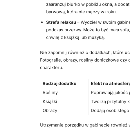
‍zaaranżuj biurko w pobliżu okna, a dod
barwową,⁣ która nie męczy wzroku.
Strefa relaksu
– Wydziel w swoim ⁢gabinec
podczas przerwy. Może to być mała sofa,
chwilę z⁤ książką lub⁣ muzyką.
Nie zapomnij również⁤ o⁢ dodatkach, które​ uc
Fotografie, obrazy, ⁢rośliny ⁢doniczkowe czy
charakteru:
Rodzaj dodatku
Efekt⁢ na atmosfer
Rośliny
Poprawiają jakość 
Książki
Tworzą przytulny kli
Obrazy
Dodają osobistego 
Utrzymanie porządku⁢ w gabinecie⁣ również