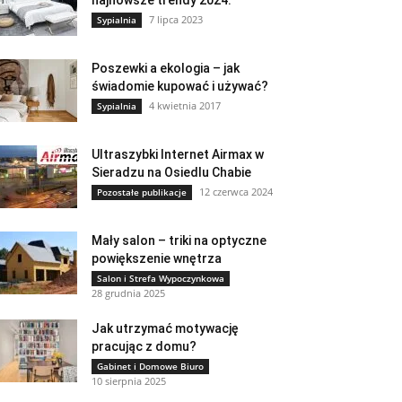
najnowsze trendy 2024.
7 lipca 2023
Sypialnia
Poszewki a ekologia – jak
świadomie kupować i używać?
4 kwietnia 2017
Sypialnia
Ultraszybki Internet Airmax w
Sieradzu na Osiedlu Chabie
12 czerwca 2024
Pozostałe publikacje
Mały salon – triki na optyczne
powiększenie wnętrza
Salon i Strefa Wypoczynkowa
28 grudnia 2025
Jak utrzymać motywację
pracując z domu?
Gabinet i Domowe Biuro
10 sierpnia 2025