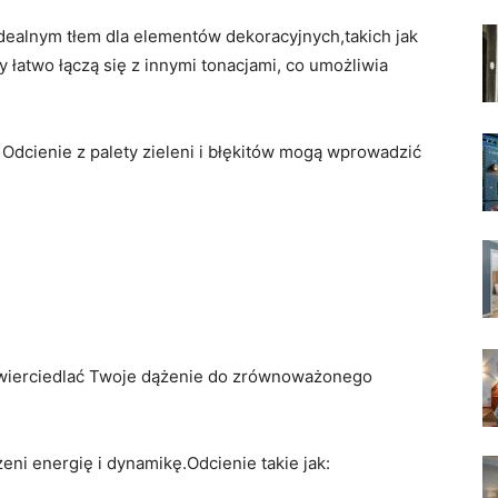
⁣idealnym tłem dla​ elementów dekoracyjnych,takich jak⁢
y‍ łatwo łączą się z innymi tonacjami, co umożliwia
 Odcienie ⁤z palety zieleni ⁣i błękitów mogą wprowadzić
dzwierciedlać Twoje‌ dążenie do zrównoważonego
eni energię i dynamikę.Odcienie​ takie jak: