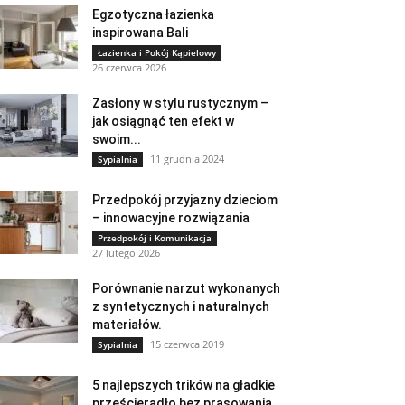
Egzotyczna łazienka
inspirowana Bali
Łazienka i Pokój Kąpielowy
26 czerwca 2026
Zasłony w stylu rustycznym –
jak osiągnąć ten efekt w
swoim...
11 grudnia 2024
Sypialnia
Przedpokój przyjazny dzieciom
– innowacyjne rozwiązania
Przedpokój i Komunikacja
27 lutego 2026
Porównanie narzut wykonanych
z syntetycznych i naturalnych
materiałów.
15 czerwca 2019
Sypialnia
5 najlepszych trików na gładkie
prześcieradło bez prasowania