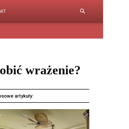
AKT
robić wrażenie?
osowe artykuły: