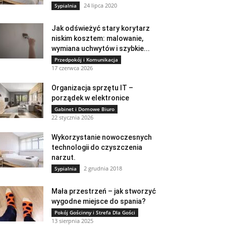
24 lipca 2020
Sypialnia
Jak odświeżyć stary korytarz
niskim kosztem: malowanie,
wymiana uchwytów i szybkie...
Przedpokój i Komunikacja
17 czerwca 2026
Organizacja sprzętu IT –
porządek w elektronice
Gabinet i Domowe Biuro
22 stycznia 2026
Wykorzystanie nowoczesnych
technologii do czyszczenia
narzut.
2 grudnia 2018
Sypialnia
Mała przestrzeń – jak stworzyć
wygodne miejsce do spania?
Pokój Gościnny i Strefa Dla Gości
13 sierpnia 2025