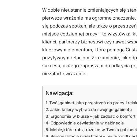
W dobie nieustannie zmieniających ‍się standa
pierwsze⁢ wrażenie ma ⁢ogromne‍ znaczenie. 
‌się podczas ⁣spotkań, ale‌ także o przestrze
⁢miejsce codziennej pracy – to ⁤wizytówka, kt
‌klienci, partnerzy biznesowi czy nawet wsp
kluczowym elementom, które‍ pomogą Ci ⁢stwo
pozytywnym ‌relacjom. Zrozumienie, jak od
sukcesu,⁢ dlatego zapraszam do odkrycia ​p
⁤niezatarte‌ wrażenie.
Nawigacja:
Twój gabinet jako przestrzeń do pracy i rela
Jakie kolory wybrać do swojego​ gabinetu
Ergonomia w biurze ⁤–⁣ jak zadbać o komfort
Odpowiednie oświetlenie w gabinecie
Meble,które‍ robią różnicę w Twoim ‌gabinec
Personalizacja przestrzeni – ‍nie ⁤tylko dla es