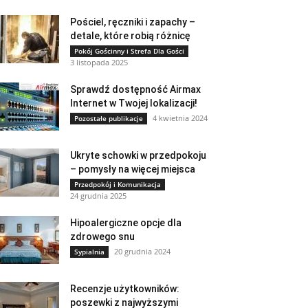
Pościel, ręczniki i zapachy –
detale, które robią różnicę
Pokój Gościnny i Strefa Dla Gości
3 listopada 2025
Sprawdź dostępność Airmax
Internet w Twojej lokalizacji!
4 kwietnia 2024
Pozostałe publikacje
Ukryte schowki w przedpokoju
– pomysły na więcej miejsca
Przedpokój i Komunikacja
24 grudnia 2025
Hipoalergiczne opcje dla
zdrowego snu
20 grudnia 2024
Sypialnia
Recenzje użytkowników:
poszewki z najwyższymi