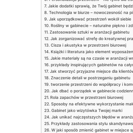
Jakie dodatki⁣ sprawią, że Twój gabinet będ
Technologia w biurze‌ – nowoczesność na p
Jak uporządkować ​przestrzeń wokół siebie
Rośliny w ⁤gabinecie – naturalne piękno i z
Zastosowanie​ sztuki‌ w aranżacji‌ gabinetu
Jak zorganizować strefę do‍ kreatywnej pr
Cisza i akustyka w przestrzeni biurowej
Książki i literatura jako element ​wyposażen
Jakie materiały są na czasie w aranżacji 
przykłady inspirujących⁣ gabinetów na cał
Jak stworzyć przyjazne miejsce dla klientó
Znaczenie detali w postrzeganiu gabinetu
tworzenie przestrzeni do ‌współpracy i kom
Jak ‍dbać o‍ porządek w ⁤gabinecie‌ codzien
Rola zapachów w przestrzeni​ biurowej
Sposoby na⁢ efektywne wykorzystanie małe
Gabinet jako wizytówka Twojej marki
Jak unikać najczęstszych błędów⁣ w aranżac
Przykłady zastosowania stylu skandynaws
W jaki sposób zmienić gabinet w miejsce ⁢