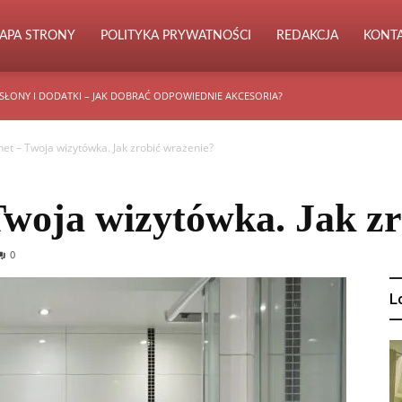
APA STRONY
POLITYKA PRYWATNOŚCI
REDAKCJA
KONT
SŁONY I DODATKI – JAK DOBRAĆ ODPOWIEDNIE AKCESORIA?
net – Twoja wizytówka. Jak zrobić wrażenie?
Twoja wizytówka. Jak z
0
L