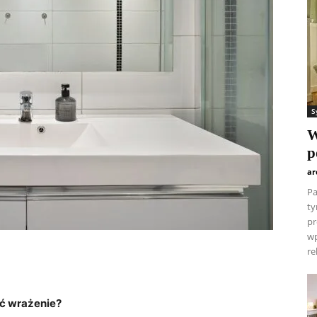
S
W
p
ar
Pa
ty
pr
wp
re
ć ​wrażenie?