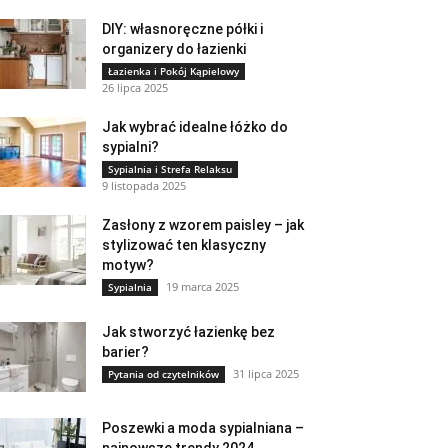
DIY: własnoręczne półki i
organizery do łazienki
Łazienka i Pokój Kąpielowy
26 lipca 2025
Jak wybrać idealne łóżko do
sypialni?
Sypialnia i Strefa Relaksu
9 listopada 2025
Zasłony z wzorem paisley – jak
stylizować ten klasyczny
motyw?
19 marca 2025
Sypialnia
Jak stworzyć łazienkę bez
barier?
31 lipca 2025
Pytania od czytelników
Poszewki a moda sypialniana –