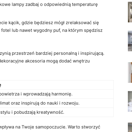
atkowe lampy zadbaj o odpowiednią temperaturę
ie‌ kącik, gdzie będziesz ​mógł⁤ zrelaksować się‍
 fotel lub nawet wygodny puf, na którym spędzisz‌
zynią przestrzeń bardziej⁤ personalną i‌ inspirującą.
 ‌dekoracyjne akcesoria ‌mogą ‍dodać wnętrzu
ę
powietrza i wprowadzają harmonię.
mat oraz inspirują ‍do nauki i⁤ rozwoju.
stylu i pobudzają kreatywność.
 wpływa na Twoje samopoczucie. Warto stworzyć