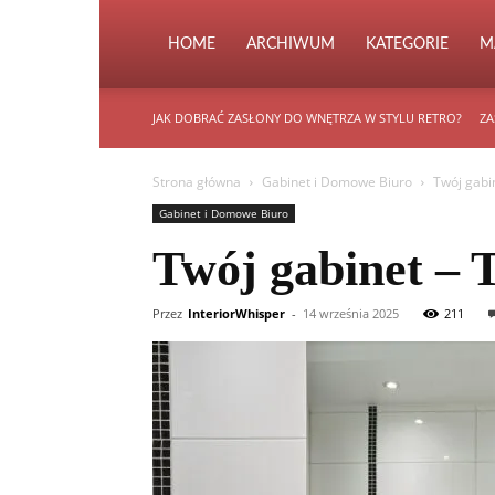
HOME
ARCHIWUM
KATEGORIE
M
JAK DOBRAĆ ZASŁONY DO WNĘTRZA W STYLU RETRO?
ZA
Strona główna
Gabinet i Domowe Biuro
Twój gabi
Gabinet i Domowe Biuro
Twój gabinet – 
Przez
InteriorWhisper
-
14 września 2025
211