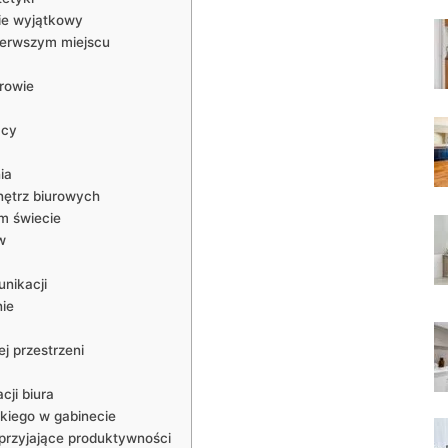
zie wyjątkowy
ierwszym miejscu
drowie
acy
ia
wnętrz biurowych
ym świecie
w
unikacji
nie
j przestrzeni
ji ‍biura
kiego w gabinecie
sprzyjające produktywności