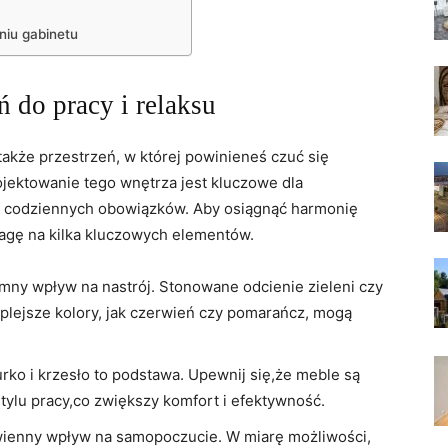
niu⁤ gabinetu
ń do pracy i relaksu
także ⁢przestrzeń, w której powinieneś ‌czuć się‍
ojektowanie tego‍ wnętrza jest kluczowe dla
z codziennych obowiązków. ⁢Aby​ osiągnąć harmonię⁢
gę ‌na kilka ⁣kluczowych ⁣elementów.
mny wpływ na nastrój. Stonowane odcienie zieleni czy⁣
eplejsze kolory,‌ jak czerwień czy pomarańcz, mogą
rko i krzesło to podstawa. Upewnij się,że​ meble są
lu pracy,co zwiększy komfort i⁤ efektywność.
awienny wpływ na samopoczucie. W miarę możliwości,