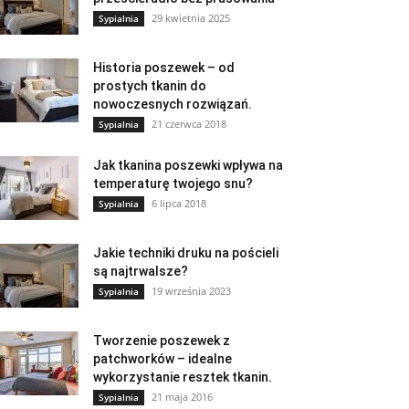
29 kwietnia 2025
Sypialnia
Historia poszewek – od
prostych tkanin do
nowoczesnych rozwiązań.
21 czerwca 2018
Sypialnia
Jak tkanina poszewki wpływa na
temperaturę twojego snu?
6 lipca 2018
Sypialnia
Jakie techniki druku na pościeli
są najtrwalsze?
19 września 2023
Sypialnia
Tworzenie poszewek z
patchworków – idealne
wykorzystanie resztek tkanin.
21 maja 2016
Sypialnia