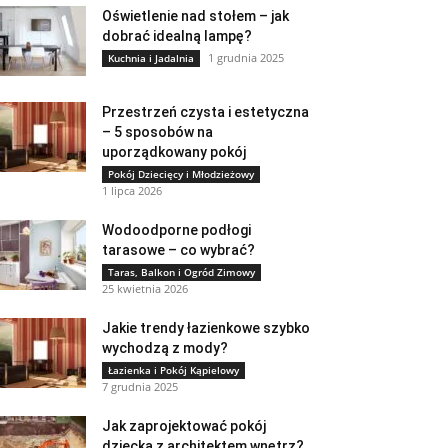
Oświetlenie nad stołem – jak
dobrać idealną lampę?
1 grudnia 2025
Kuchnia i Jadalnia
Przestrzeń czysta i estetyczna
– 5 sposobów na
uporządkowany pokój
Pokój Dziecięcy i Młodzieżowy
1 lipca 2026
Wodoodporne podłogi
tarasowe – co wybrać?
Taras, Balkon i Ogród Zimowy
25 kwietnia 2026
Jakie trendy łazienkowe szybko
wychodzą z mody?
Łazienka i Pokój Kąpielowy
7 grudnia 2025
Jak zaprojektować pokój
dziecka z architektem wnętrz?