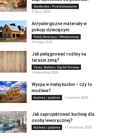
Garderoba i Przechowywanie
3 lipca 2026
Antyalergiczne materiały w
pokoju dziecięcym
Pokój Dziecięcy i Młodzieżowy
18 maja 2026
Jak pielęgnować rośliny na
tarasie zimą?
Taras, Balkon i Ogród Zimowy
14 kwietnia 2026
Wyspa w małej kuchni – czy to
możliwe?
2 czerwca 2026
Kuchnia i Jadalnia
Jak zaprojektować kuchnię dla
osoby leworęcznej?
17 września 2025
Kuchnia i Jadalnia