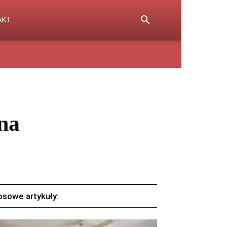
AKT
na
osowe artykuły: