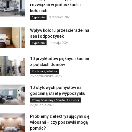
rozwiązań w poduszkach i
kołdrach.
9 czerwca 2025
Sypialnia
Wpływ koloru prześcieradeł na
sen i odpoczynek
14 maja 2024
Sypialnia
10 przykładów pięknych kuchni
z polskich domów
Kuchnia i Jadalnia
26 października 2025
10 stylowych pomysłów na
gościnną strefę wypoczynku
Pokój Gościnny i Strefa Dla Gości
22 grudnia 2025
Problemy z elektryzującymi się
włosami – czy poszewki mogą
pomóc?