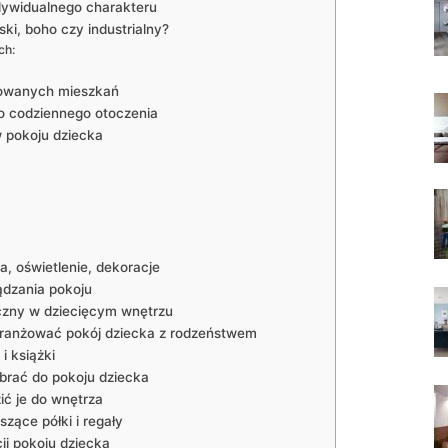
ndywidualnego charakteru
ki, boho czy industrialny?
ch:
owanych mieszkań
o codziennego otoczenia
w pokoju dziecka
a, oświetlenie, dekoracje
dzania pokoju
czny w dziecięcym wnętrzu
aaranżować pokój dziecka z rodzeństwem
i książki
ybrać do pokoju dziecka
ić je do wnętrza
zące półki i regały
i pokoju dziecka