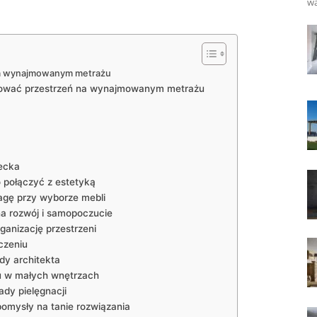
wa
na wynajmowanym metrażu
żować przestrzeń na wynajmowanym metrażu
iecka
 połączyć z estetyką
agę przy wyborze mebli
na rozwój i samopoczucie
anizację przestrzeni
czeniu
dy architekta
su w małych wnętrzach
ady pielęgnacji
pomysły na tanie rozwiązania