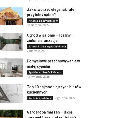
Jak stworzyć elegancki, ale
przytulny salon?
Pytania od czytelników
18 sierpnia 2025
Ogród w salonie – rośliny i
zielone aranżacje
Salon i Strefa Wypoczynkowa
7 marca 2026
Pomysłowe przechowywanie w
małej sypialni
Sypialnia i Strefa Relaksu
12 kwietnia 2026
Top 10 najmodniejszych blatów
kuchennych
2 grudnia 2025
Kuchnia i Jadalnia
Garderoba marzeń – jak ją
zaprojektować od podstaw?