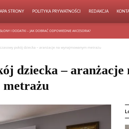
APA STRONY
POLITYKA PRYWATNOŚCI
REDAKCJA
KONT
SŁONY I DODATKI – JAK DOBRAĆ ODPOWIEDNIE AKCESORIA?
czasowy pokój dziecka – aranżacje na wynajmowanym metrażu
j dziecka – aranżacje 
 metrażu
L