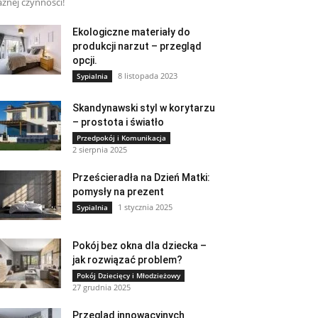
żnej czynności!
Ekologiczne materiały do
produkcji narzut – przegląd
opcji.
8 listopada 2023
Sypialnia
Skandynawski styl w korytarzu
– prostota i światło
Przedpokój i Komunikacja
2 sierpnia 2025
Prześcieradła na Dzień Matki:
pomysły na prezent
1 stycznia 2025
Sypialnia
Pokój bez okna dla dziecka –
jak rozwiązać problem?
Pokój Dziecięcy i Młodzieżowy
27 grudnia 2025
Przegląd innowacyjnych