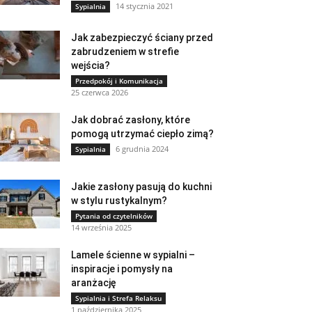
14 stycznia 2021
Sypialnia
Jak zabezpieczyć ściany przed
zabrudzeniem w strefie
wejścia?
Przedpokój i Komunikacja
25 czerwca 2026
Jak dobrać zasłony, które
pomogą utrzymać ciepło zimą?
6 grudnia 2024
Sypialnia
Jakie zasłony pasują do kuchni
w stylu rustykalnym?
Pytania od czytelników
14 września 2025
Lamele ścienne w sypialni –
inspiracje i pomysły na
aranżację
Sypialnia i Strefa Relaksu
1 października 2025