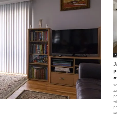
S
J
p
ar
Wy
za
po
wi
pr
sa