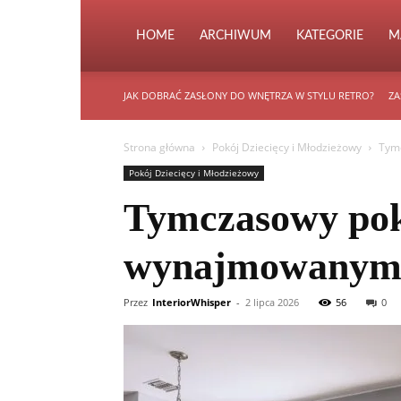
HOME
ARCHIWUM
KATEGORIE
M
JAK DOBRAĆ ZASŁONY DO WNĘTRZA W STYLU RETRO?
ZA
Strona główna
Pokój Dziecięcy i Młodzieżowy
Tym
Pokój Dziecięcy i Młodzieżowy
Tymczasowy pokó
wynajmowanym
Przez
InteriorWhisper
-
2 lipca 2026
56
0