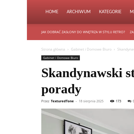
HOME
ARCHIWUM
KATEGORIE
M
JAK DOBRAĆ ZASŁONY DO WNĘTRZA W STYLU RETRO?
ZA
Strona główna
Gabinet i Domowe Biuro
Skandynaw
Gabinet i Domowe Biuro
Skandynawski st
porady
Przez
TexturedTone
-
18 sierpnia 2025
173