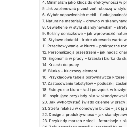
Minimalizm jako klucz do efektywności w p
Jak zaplanować przestrzeń roboczą w styl
Wybór odpowiednich mebli – funkcjonalność
Naturalne materiały – drewno w skandynaws
Oświetlenie w stylu skandynawskim – strefy
Rośliny doniczkowe – jak wprowadzić naturę
Stylowe dodatki – które akcesoria warto 
Przechowywanie w biurze – praktyczne ro
Personalizacja przestrzeni – jak nadać char
Ergonomia w pracy – krzesła i biurka do 
Krzesła do pracy
Biurka – kluczowy element
Przykładowa tabela porównawcza krzeseł i
Zastosowanie tekstyliów – poduszki, zasł
Estetyczne biuro – ład i porządek w każdy
Inspirujące przykłady biur w skandynawski
Jak wykorzystać światło dzienne w pracy 
Strefa relaksu w domowym biurze – jak ją
Design a produktywność – jak skandynaws
Przykłady marzeń z sieci – fotorelacje z 