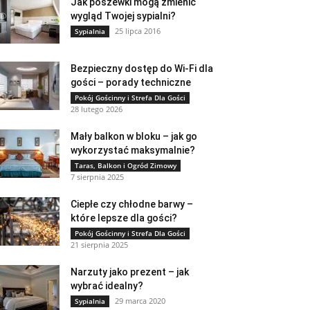
Jak poszewki mogą zmienić
wygląd Twojej sypialni?
25 lipca 2016
Sypialnia
Bezpieczny dostęp do Wi-Fi dla
gości – porady techniczne
Pokój Gościnny i Strefa Dla Gości
28 lutego 2026
Mały balkon w bloku – jak go
wykorzystać maksymalnie?
Taras, Balkon i Ogród Zimowy
7 sierpnia 2025
Ciepłe czy chłodne barwy –
które lepsze dla gości?
Pokój Gościnny i Strefa Dla Gości
21 sierpnia 2025
Narzuty jako prezent – jak
wybrać idealny?
29 marca 2020
Sypialnia