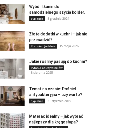
Wybór tkanin do
samodzielnego szycia kołder.
8 grudnia 2024
Sypialnia
Złote dodatki w kuchni – jak nie
przesadzić?
15 maja 2026
Kuchnia i Jadalnia
Jakie rośliny pasują do kuchni?
Pytania od czytelników
18 sierpnia 2025
Temat na czasie: Pościel
antybakteryjna – czy warto?
21 stycznia 2019
Sypialnia
Materac idealny – jak wybrać
najlepszy dla kręgosłupa?