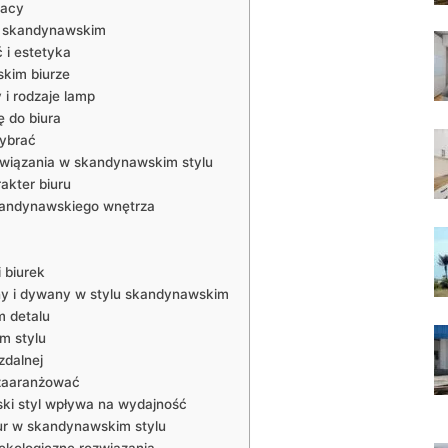
racy
u skandynawskim
 i estetyka
kim biurze
 i rodzaje lamp
 do biura
wybrać
związania w skandynawskim stylu
akter biuru
skandynawskiego wnętrza
 biurek
ony i dywany w stylu skandynawskim
m detalu
m stylu
zdalnej
 zaaranżować
ki styl wpływa na wydajność
biur w skandynawskim stylu