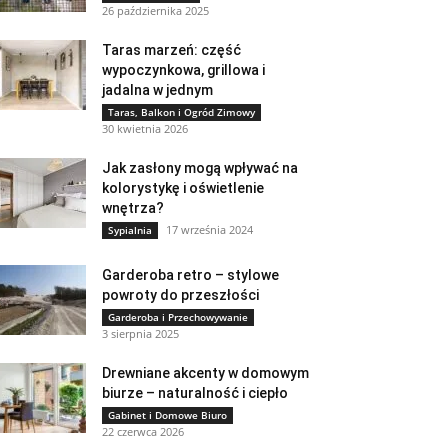
26 października 2025
Taras marzeń: część
wypoczynkowa, grillowa i
jadalna w jednym
Taras, Balkon i Ogród Zimowy
30 kwietnia 2026
Jak zasłony mogą wpływać na
kolorystykę i oświetlenie
wnętrza?
17 września 2024
Sypialnia
Garderoba retro – stylowe
powroty do przeszłości
Garderoba i Przechowywanie
3 sierpnia 2025
Drewniane akcenty w domowym
biurze – naturalność i ciepło
Gabinet i Domowe Biuro
22 czerwca 2026