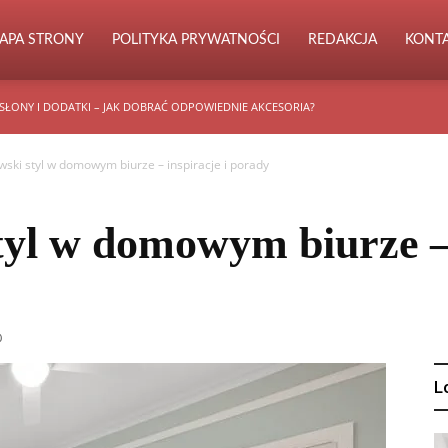
APA STRONY
POLITYKA PRYWATNOŚCI
REDAKCJA
KONT
SŁONY I DODATKI – JAK DOBRAĆ ODPOWIEDNIE AKCESORIA?
ski styl w domowym biurze – inspiracje i porady
yl w domowym biurze – 
0
L