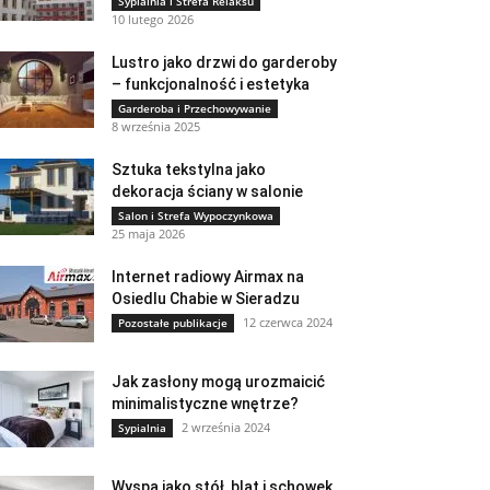
Sypialnia i Strefa Relaksu
10 lutego 2026
Lustro jako drzwi do garderoby
– funkcjonalność i estetyka
Garderoba i Przechowywanie
8 września 2025
Sztuka tekstylna jako
dekoracja ściany w salonie
Salon i Strefa Wypoczynkowa
25 maja 2026
Internet radiowy Airmax na
Osiedlu Chabie w Sieradzu
12 czerwca 2024
Pozostałe publikacje
Jak zasłony mogą urozmaicić
minimalistyczne wnętrze?
2 września 2024
Sypialnia
Wyspa jako stół, blat i schowek