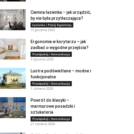
Ciemna łazienka – jak urządzić,
by nie była przytłaczająca?
Łazienka i Pokój Kąpielowy
15 grudnia 2025
Ergonomia w korytarzu – jak
zadbać o wygodne przejścia?
Przedpokój i Komunikacja
3 stycznia 2026
Lustra podświetlane – modne i
funkcjonalne
Przedpokój i Komunikacja
1 czerwca 2026
Powrót do klasyki –
marmurowe posadzki i
sztukateria
Przedpokój i Komunikacja
21 czerwca 2026