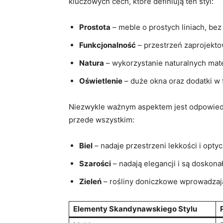
kluczowych cech, które definiują ten styl:
Prostota
– meble o prostych liniach, be
Funkcjonalność
– przestrzeń zaprojekto
Natura
– wykorzystanie naturalnych mate
Oświetlenie
– duże okna oraz dodatki w 
Niezwykle ważnym aspektem jest odpowied
przede wszystkim:
Biel
– nadaje przestrzeni lekkości i opty
Szarości
– nadają elegancji i są doskona
Zieleń
– rośliny doniczkowe wprowadzają 
Elementy Skandynawskiego Stylu