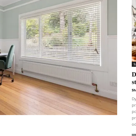
S
D
s
Sh
Dy
pr
po
pr
od