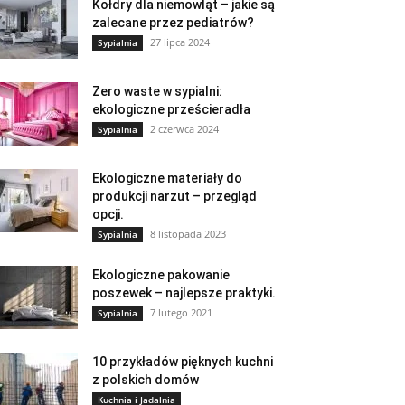
Kołdry dla niemowląt – jakie są
zalecane przez pediatrów?
27 lipca 2024
Sypialnia
Zero waste w sypialni:
ekologiczne prześcieradła
2 czerwca 2024
Sypialnia
Ekologiczne materiały do
produkcji narzut – przegląd
opcji.
8 listopada 2023
Sypialnia
Ekologiczne pakowanie
poszewek – najlepsze praktyki.
7 lutego 2021
Sypialnia
10 przykładów pięknych kuchni
z polskich domów
Kuchnia i Jadalnia