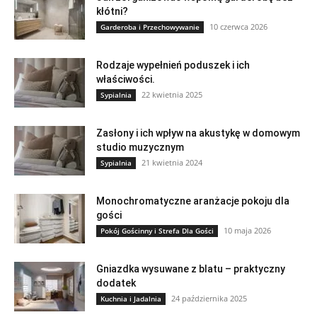
kłótni?
10 czerwca 2026
Garderoba i Przechowywanie
Rodzaje wypełnień poduszek i ich
właściwości.
22 kwietnia 2025
Sypialnia
Zasłony i ich wpływ na akustykę w domowym
studio muzycznym
21 kwietnia 2024
Sypialnia
Monochromatyczne aranżacje pokoju dla
gości
10 maja 2026
Pokój Gościnny i Strefa Dla Gości
Gniazdka wysuwane z blatu – praktyczny
dodatek
24 października 2025
Kuchnia i Jadalnia