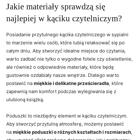
Jakie materiały ​sprawdzą się
najlepiej w kąciku ⁣czytelniczym?
Posiadanie przytulnego kącika czytelniczego w sypialni
to ‍marzenie wielu osób, które⁢ lubią relaksować się po
całym dniu.⁢ Aby stworzyć​ idealne miejsce do czytania,
warto zadbać nie tylko o wygodne fotele‌ czy oświetlenie,
ale⁣ również o odpowiednie materiały, które będą⁣
gustownie ​ozdabiały​ nasze wnętrze. Dlatego warto
postawić na
miękkie i delikatne prześcieradła
, które
zapewnią nam komfort podczas wylegiwania się z⁣
ulubioną książką.
Poduszki to niezbędny element w kąciku czytelniczym.
‍Aby ⁤stworzyć przytulną atmosferę, możemy postawić
na⁢
miękkie poduszki o różnych kształtach i rozmiarach
,