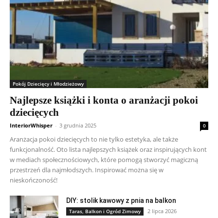
Pokój Dziecięcy i Młodzieżowy
Najlepsze książki i konta o aranżacji pokoi
dziecięcych
InteriorWhisper
-
3 grudnia 2025
0
Aranżacja pokoi dziecięcych to nie tylko estetyka, ale także
funkcjonalność. Oto lista najlepszych książek oraz inspirujących kont
w mediach społecznościowych, które pomogą stworzyć magiczną
przestrzeń dla najmłodszych. Inspirować można się w
nieskończoność!
DIY: stolik kawowy z pnia na balkon
2 lipca 2026
Taras, Balkon i Ogród Zimowy