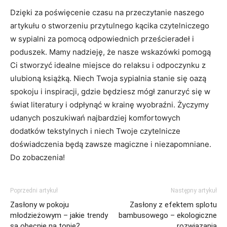
Dzięki ‍za poświęcenie⁤ czasu na przeczytanie naszego
artykułu o stworzeniu przytulnego ​kącika czytelniczego
w sypialni za pomocą odpowiednich prześcieradeł ​i
poduszek. Mamy nadzieję, ⁣że nasze wskazówki⁢ pomogą
Ci stworzyć idealne miejsce do relaksu i odpoczynku z
ulubioną książką. Niech Twoja sypialnia stanie się oazą
spokoju‍ i ⁤inspiracji, gdzie będziesz ‌mógł zanurzyć się ‌w
świat literatury i odpłynąć w krainę⁤ wyobraźni. Życzymy
udanych poszukiwań najbardziej komfortowych
dodatków tekstylnych i⁤ niech Twoje⁢ czytelnicze ​
doświadczenia będą zawsze magiczne ‌i niezapomniane.⁣
Do zobaczenia!
Poprzedni artykuł
Następny artykuł
Zasłony w pokoju
Zasłony z efektem splotu
młodzieżowym – jakie trendy
bambusowego – ekologiczne
są obecnie na topie?
rozwiązania