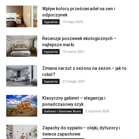
Wpływ koloru prześcieradeł na sen i
odpoczynek
14 maja 2024
Sypialnia
Recenzje poszewek ekologicznych –
najlepsze marki.
14 marca 2021
Sypialnia
Zmiana narzut z sezonu na sezon – jak to
robić?
27 lutego 2021
Sypialnia
Klasyczny gabinet – elegancja i
ponadczasowy szyk
5 stycznia 2026
Gabinet i Domowe Biuro
Zapachy do sypialni – olejki, dyfuzory i
świece zapachowe