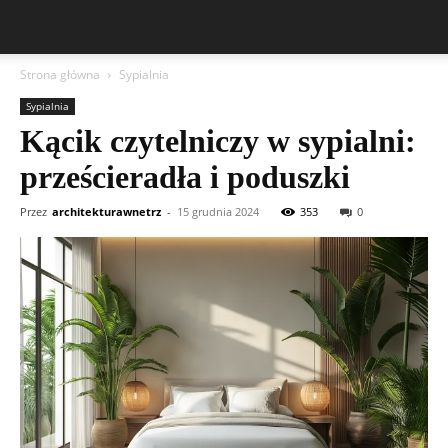
Strona główna
Sypialnia
Sypialnia
Kącik czytelniczy w sypialni:
prześcieradła i poduszki
Przez
architekturawnetrz
-
15 grudnia 2024
353
0