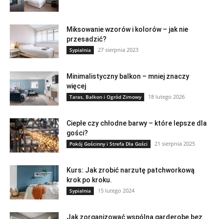
Miksowanie wzorów i kolorów – jak nie
przesadzić?
27 sierpnia 2023
Sypialnia
Minimalistyczny balkon – mniej znaczy
więcej
18 lutego 2026
Taras, Balkon i Ogród Zimowy
Ciepłe czy chłodne barwy – które lepsze dla
gości?
21 sierpnia 2025
Pokój Gościnny i Strefa Dla Gości
Kurs: Jak zrobić narzutę patchworkową
krok po kroku.
15 lutego 2024
Sypialnia
Jak zorganizować wspólną garderobę bez