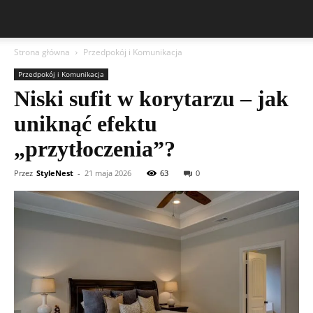
Strona główna
Przedpokój i Komunikacja
Przedpokój i Komunikacja
Niski sufit w korytarzu – jak
uniknąć efektu
„przytłoczenia”?
Przez
StyleNest
-
21 maja 2026
63
0