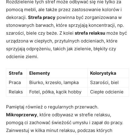
Rozdzielenie tych ‍stref może odbywać się‌ nie tylko za
pomocą ‌mebli, ‍ale także przez zastosowanie ⁣kolorów ⁤i⁣
dekoracji.
Strefa‌ pracy
powinna ‌być zorganizowana w
‌stonowanych barwach, które sprzyjają ‍koncentracji, np.
szarości, ⁤biele czy⁣ beże. Z kolei
strefa relaksu
może być
‌urządzona w ciepłych,⁢ przytulnych odcieniach, które
sprzyjają odprężeniu, takich jak‌ zielenie, błękity czy
odcienie ziemi.
Strefa
Elementy
Kolorystyka
Praca
Biurko, krzesło, lampka
Szarości, biel
Relaks
Fotel,⁢ półka, kącik hobby
Ciepłe odcienie
Pamiętaj⁤ również o regularnych przerwach.
Mikroprzerwy
, które odbywasz w ⁤strefie relaksu,
pomogą ci⁣ zachować ‍świeżość umysłu i zapał ‍do pracy.
Zainwestuj w kilka minut relaksu,‍ podczas​ których