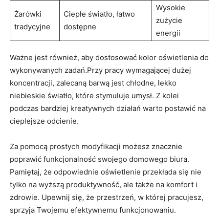
Wysokie
Żarówki
Ciepłe światło, łatwo⁣
zużycie
tradycyjne
dostępne
energii
Ważne jest również,⁤ aby dostosować ⁣kolor oświetlenia do
wykonywanych zadań.Przy pracy wymagającej dużej
koncentracji, zalecaną​ barwą jest chłodne,⁣ lekko
niebieskie światło, które‍ stymuluje⁢ umysł. Z ⁤kolei
podczas ⁤bardziej kreatywnych działań warto postawić na
‌cieplejsze odcienie.
Za pomocą prostych ‍modyfikacji‌ możesz znacznie
poprawić funkcjonalność swojego ‍domowego biura.
Pamiętaj, ‍że ⁤odpowiednie‌ oświetlenie przekłada‍ się nie
⁢tylko​ na wyższą produktywność, ale​ także na komfort i
zdrowie. Upewnij ⁣się, że przestrzeń, ​w której⁢ pracujesz,
⁢sprzyja Twojemu⁢ efektywnemu funkcjonowaniu.