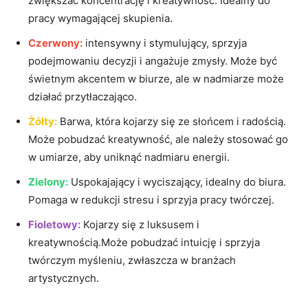
zwiększać koncentrację i kreatywność. Idealny ⁤do
⁤pracy wymagającej skupienia.
Czerwony:
intensywny i stymulujący,‌ sprzyja​
podejmowaniu‍ decyzji⁢ i ⁤angażuje zmysły.⁣ Może być
świetnym akcentem w biurze,‌ ale w nadmiarze może
działać przytłaczająco.
Żółty:
Barwa,⁣ która kojarzy się ze ⁣słońcem ‌i radością.
Może‌ pobudzać ‍kreatywność, ale należy stosować go
⁣w umiarze,⁣ aby uniknąć ⁢nadmiaru⁣ energii.
Zielony:
Uspokajający ​i wyciszający, idealny do biura. ​
Pomaga w redukcji stresu⁣ i ‌sprzyja pracy twórczej.
Fioletowy:
⁤Kojarzy się z‌ luksusem i
kreatywnością.Może ​pobudzać ‍intuicję i sprzyja
twórczym ​myśleniu,⁣ zwłaszcza‍ w‌ branżach‍
artystycznych.