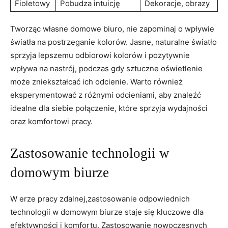
Fioletowy
Pobudza ‌intuicję
Dekoracje, obrazy
Tworząc ⁢własne ⁢domowe ​biuro, nie zapominaj o wpływie
światła na postrzeganie kolorów. Jasne, naturalne ​światło
sprzyja ⁢lepszemu odbiorowi kolorów ‌i‍ pozytywnie
wpływa na⁣ nastrój, podczas gdy sztuczne oświetlenie
może zniekształcać ich odcienie. ⁢Warto również
‍eksperymentować ‍z ⁤różnymi⁢ odcieniami, aby⁢ znaleźć
‍idealne dla ‌siebie połączenie, które sprzyja wydajności
‌oraz komfortowi pracy.
Zastosowanie ‍technologii w​
domowym ⁢biurze
W erze pracy zdalnej,zastosowanie odpowiednich
technologii⁢ w domowym biurze​ staje​ się kluczowe dla
efektywności ⁤i komfortu. Zastosowanie nowoczesnych