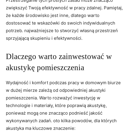
Przestrzeganie tych​ prostych zasad może‍ znacząco
‌zwiększyć Twoją ⁣efektywność w pracy zdalnej. Pamiętaj,‍
że każde środowisko jest inne, dlatego warto ​
dostosować ​te wskazówki do swoich indywidualnych⁤
potrzeb. najważniejsze to stworzyć własną przestrzeń
sprzyjającą skupieniu i efektywności.
Dlaczego warto‍ zainwestować⁢ w⁢
akustykę⁤ pomieszczenia
Wydajność ‍i komfort podczas‍ pracy ‌w ⁢domowym ⁢biurze
w dużej‌ mierze zależą od odpowiedniej akustyki
‍pomieszczenia. Warto rozważyć inwestycję w ​
technologie ‌i materiały, które​ poprawią akustykę,
⁤ponieważ ​mogą one znacząco ‌podnieść⁢ jakość
⁣wykonywanych zadań. oto kilka powodów, dla których‍
akustyka ma kluczowe znaczenie: