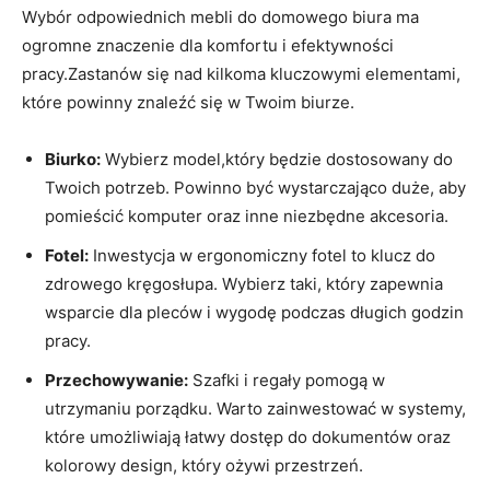
Wybór odpowiednich mebli do‌ domowego biura ma
ogromne znaczenie dla ‌komfortu ⁤i⁣ efektywności
⁤pracy.Zastanów się nad kilkoma kluczowymi elementami,
które⁣ powinny⁣ znaleźć się ⁢w Twoim biurze.
Biurko:
Wybierz model,który ⁣będzie dostosowany do
Twoich⁤ potrzeb. Powinno ‍być⁢ wystarczająco‌ duże, aby
pomieścić ⁢komputer ​oraz inne‍ niezbędne ​akcesoria.
Fotel:
Inwestycja w ‌ergonomiczny ⁢fotel to​ klucz ‌do
zdrowego kręgosłupa. Wybierz taki, ‌który ‍zapewnia
wsparcie dla pleców​ i‌ wygodę podczas⁣ długich‌ godzin
pracy.
Przechowywanie:
Szafki i regały ⁤pomogą w
utrzymaniu ⁢porządku. Warto zainwestować w systemy,
​które ‌umożliwiają‌ łatwy dostęp ⁤do dokumentów⁤ oraz
kolorowy design,‍ który ożywi przestrzeń.