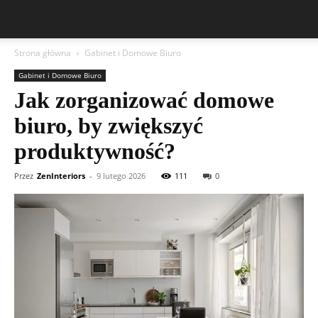
Strona główna
Gabinet i Domowe Biuro
Gabinet i Domowe Biuro
Jak zorganizować domowe
biuro, by zwiększyć
produktywność?
Przez
ZenInteriors
-
9 lutego 2026
111
0