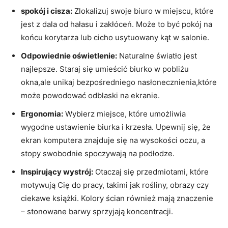
spokój i cisza:
⁢Zlokalizuj swoje biuro w ‍miejscu, które
‍jest‌ z‌ dala od ‌hałasu i⁣ zakłóceń.‍ Może to być pokój na
końcu‍ korytarza lub cicho ‍usytuowany⁢ kąt w salonie.
Odpowiednie oświetlenie:
Naturalne światło jest
najlepsze. Staraj się umieścić biurko ⁣w pobliżu
okna,ale‍ unikaj bezpośredniego⁣ nasłonecznienia,które‍
może powodować odblaski na ekranie.
Ergonomia:
Wybierz miejsce, ⁤które umożliwia
wygodne ustawienie ⁤biurka ⁤i krzesła. Upewnij się, że
ekran komputera znajduje się‌ na wysokości oczu, ⁣a
stopy swobodnie spoczywają na podłodze.
Inspirujący‌ wystrój:
⁣Otaczaj ​się przedmiotami, które
motywują Cię do pracy, takimi jak rośliny, obrazy czy
ciekawe ⁣książki. Kolory ścian również mają znaczenie
– ‌stonowane barwy sprzyjają ‌koncentracji.