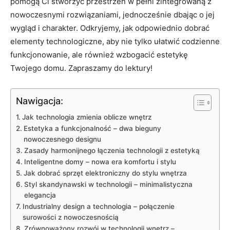
pomogą Ci stworzyć przestrzeń w pełni zintegrowaną z
nowoczesnymi rozwiązaniami, jednocześnie dbając o jej
wygląd i‌ charakter. Odkryjemy, jak odpowiednio​ dobrać⁣
elementy​ technologiczne, aby nie ​tylko ułatwić codzienne​
funkcjonowanie,​ ale również wzbogacić estetykę
Twojego domu. Zapraszamy do lektury!
Nawigacja:
Jak technologia zmienia oblicze ⁢wnętrz
Estetyka a funkcjonalność – ⁣dwa⁤ bieguny
nowoczesnego designu
Zasady harmonijnego łączenia technologii z estetyką
Inteligentne domy – nowa era komfortu i stylu
Jak dobrać sprzęt elektroniczny do stylu wnętrza
Styl skandynawski w technologii – minimalistyczna
elegancja
Industrialny design a technologia – połączenie
surowości z nowoczesnością
Zrównoważony rozwój w technologii wnętrz –