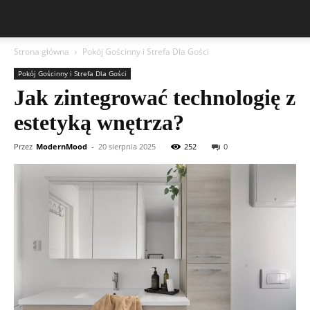
Strona główna
Pokój Gościnny i Strefa Dla Gości
Pokój Gościnny i Strefa Dla Gości
Jak zintegrować technologię z
estetyką wnętrza?
Przez
ModernMood
-
20 sierpnia 2025
252
0