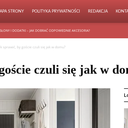
APA STRONY
POLITYKA PRYWATNOŚCI
REDAKCJA
KONT
SŁONY I DODATKI – JAK DOBRAĆ ODPOWIEDNIE AKCESORIA?
ak sprawić, by goście czuli się jak w domu?
goście czuli się jak w d
L