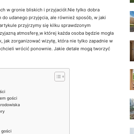
⁢ w gronie bliskich⁢ i przyjaciół.Nie tylko‍ dobra
do udanego ⁢przyjęcia, ale również ⁤sposób, w jaki
 artykule przyjrzymy się kilku sprawdzonym
yjazną⁤ atmosferę,w której każda osoba⁢ będzie mogła
k, jak zorganizować wizytę, która ‌nie tylko zapadnie w‌
​ chcieli wrócić‍ ponownie. ​Jakie detale mogą ⁤tworzyć
ści
iem gości
środowiska
ery
​ gości