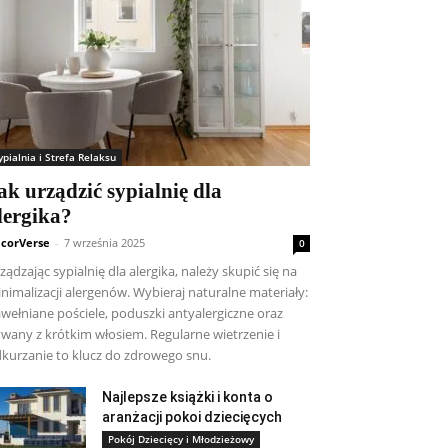
ypialnia i Strefa Relaksu
ak urządzić sypialnię dla
lergika?
corVerse
-
7 września 2025
0
ządzając sypialnię dla alergika, należy skupić się na
nimalizacji alergenów. Wybieraj naturalne materiały:
wełniane pościele, poduszki antyalergiczne oraz
wany z krótkim włosiem. Regularne wietrzenie i
kurzanie to klucz do zdrowego snu.
Najlepsze książki i konta o
aranżacji pokoi dziecięcych
Pokój Dziecięcy i Młodzieżowy