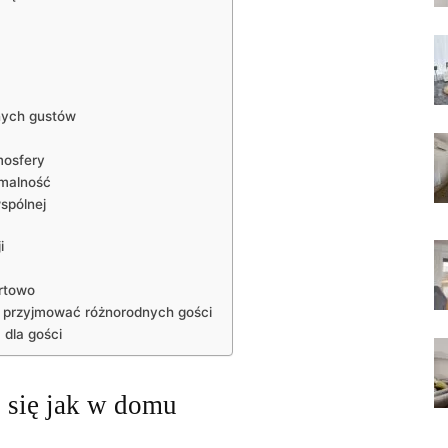
ych⁤ gustów
mosfery
ormalność
spólnej
i
ortowo
 przyjmować​ różnorodnych⁤ gości
‌dla gości
 ⁣się jak w ⁢domu