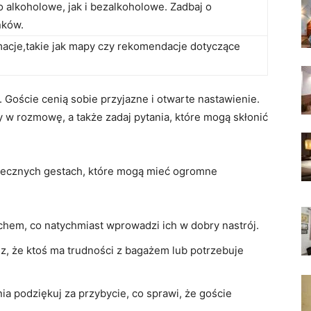
 alkoholowe, jak i‍ bezalkoholowe. Zadbaj o
nków.
macje,takie jak mapy ‌czy rekomendacje ‌dotyczące
 Goście cenią⁢ sobie ⁢przyjazne i otwarte nastawienie.
y w rozmowę, a także zadaj pytania, które mogą​ skłonić
utecznych gestach, ​które mogą mieć ogromne
chem,​ co ⁣natychmiast wprowadzi ich w dobry nastrój.
sz, że ktoś ma trudności z bagażem lub⁢ potrzebuje
a⁢ podziękuj za przybycie, co sprawi, że goście‌