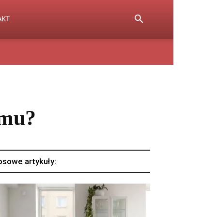
AKT
omu?
osowe artykuły: