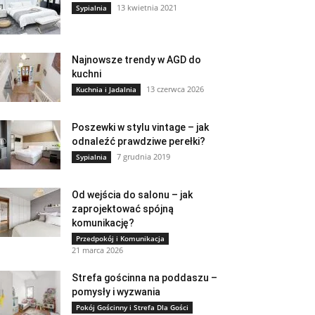
13 kwietnia 2021
Sypialnia
Najnowsze trendy w AGD do
kuchni
13 czerwca 2026
Kuchnia i Jadalnia
Poszewki w stylu vintage – jak
odnaleźć prawdziwe perełki?
7 grudnia 2019
Sypialnia
Od wejścia do salonu – jak
zaprojektować spójną
komunikację?
Przedpokój i Komunikacja
21 marca 2026
Strefa gościnna na poddaszu –
pomysły i wyzwania
Pokój Gościnny i Strefa Dla Gości