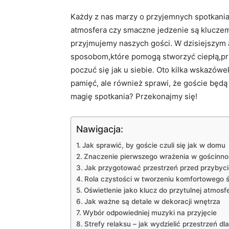
Każdy z nas marzy​ o ⁣przyjemnych spotkaniach
atmosfera czy smaczne jedzenie są kluczem 
przyjmujemy ⁢naszych gości. W dzisiejszym
sposobom,które ⁤pomogą stworzyć ciepłą,prz
poczuć się jak u ⁢siebie. Oto ⁤kilka wskazówe
pamięć, ale⁢ również ⁣sprawi, że⁢ goście będą
magię spotkania? Przekonajmy‍ się!
Nawigacja:
Jak sprawić, ‍by goście czuli ⁣się jak w ⁢domu
Znaczenie pierwszego wrażenia w gościnno
Jak przygotować przestrzeń przed przybyc
Rola czystości w tworzeniu komfortowego 
Oświetlenie jako klucz do⁣ przytulnej atmosf
Jak⁤ ważne są detale w dekoracji​ wnętrza
Wybór odpowiedniej muzyki na przyjęcie
Strefy relaksu ​–⁤ jak wydzielić przestrzeń dla