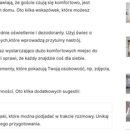
ają, ​że goście czują się⁤ komfortowo,‍ jest
domu.​ Oto kilka wskazówek, które‌ możesz​
nie ⁢oświetlenie i dezodoranty. Użyj świec o​
ych,które wprowadzą ‌przytulny nastrój.
sz wystarczająco dużo ‌komfortowych miejsc do
 sprawi, że każdy ⁢znajdzie coś dla siebie.
menty, które pokazują⁢ Twoją ⁢osobowość, ⁤np. zdjęcia,
ności. Oto kilka ‌dodatkowych ⁤sugestii:
ski, które można‌ podjadać w trakcie rozmowy. Unikaj
giego przygotowania.