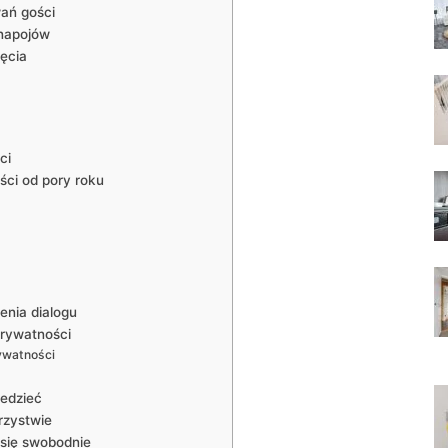
ań‍ gości
 napojów
jęcia
ci
ci od pory roku
enia dialogu
prywatności
ywatności
iedzieć
arzystwie
 się swobodnie