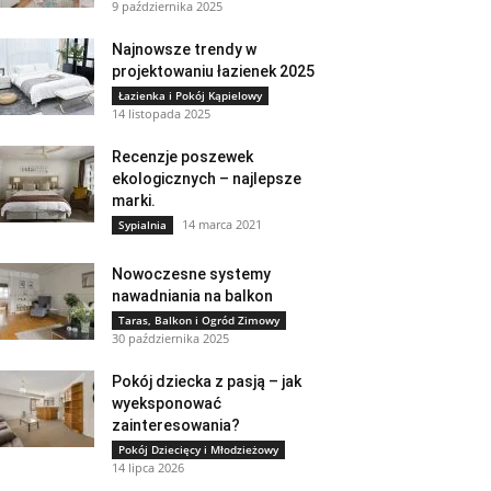
9 października 2025
Najnowsze trendy w
projektowaniu łazienek 2025
Łazienka i Pokój Kąpielowy
14 listopada 2025
Recenzje poszewek
ekologicznych – najlepsze
marki.
14 marca 2021
Sypialnia
Nowoczesne systemy
nawadniania na balkon
Taras, Balkon i Ogród Zimowy
30 października 2025
Pokój dziecka z pasją – jak
wyeksponować
zainteresowania?
Pokój Dziecięcy i Młodzieżowy
14 lipca 2026