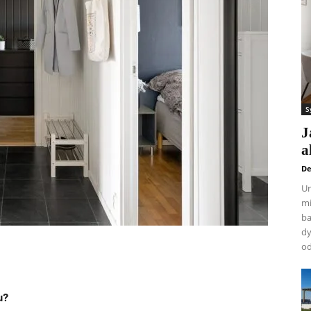
S
J
a
De
Ur
mi
ba
dy
od
u?