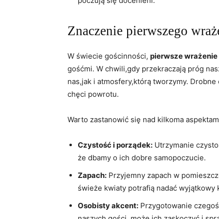
poczują się docenieni.
Znaczenie pierwszego wraż
W świecie ⁣gościnności,
pierwsze⁤ wrażenie
gośćmi. W ⁤chwili,gdy przekraczają próg na
‍nas,jak​ i atmosfery,którą tworzymy. ⁣Drobn
chęci powrotu.
Warto zastanowić się nad kilkoma ⁣aspektam
Czystość i porządek:
Utrzymanie czystości
że dbamy o ich dobre samopoczucie.
Zapach:
Przyjemny ⁢zapach ‍w pomieszcze
świeże ​kwiaty potrafią ⁣nadać wyjątkowy 
Osobisty akcent:
Przygotowanie czegoś, 
naszych gości, może ⁢ich zaskoczyć i ‌spra