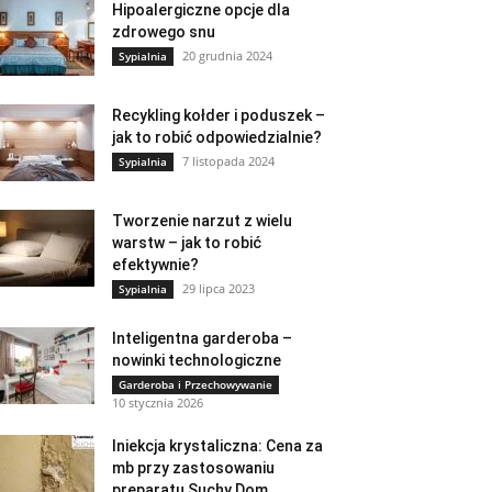
Hipoalergiczne opcje dla
zdrowego snu
20 grudnia 2024
Sypialnia
Recykling kołder i poduszek –
jak to robić odpowiedzialnie?
7 listopada 2024
Sypialnia
Tworzenie narzut z wielu
warstw – jak to robić
efektywnie?
29 lipca 2023
Sypialnia
Inteligentna garderoba –
nowinki technologiczne
Garderoba i Przechowywanie
10 stycznia 2026
Iniekcja krystaliczna: Cena za
mb przy zastosowaniu
preparatu Suchy Dom