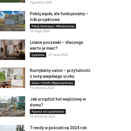
3 grudnia 2025
Pokój wąski, ale funkcjonalny –
triki projektowe
Pokój Dziecięcy i Młodzieżowy
10 maja 2026
Lniane poszewki – dlaczego
warto je mieć?
27 lipca 2023
Sypialnia
Rustykalny salon – przytulność
z nutą wiejskiego uroku
Salon i Strefa Wypoczynkowa
13 sierpnia 2025
Jak urządzić hol wejściowy w
domu?
Pytania od czytelników
10 września 2025
Trendy w pościeli na 2024 rok