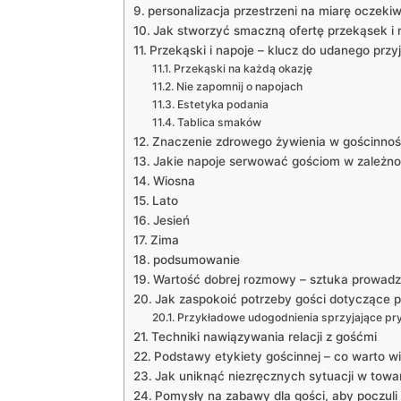
personalizacja przestrzeni ⁣na miarę oczekiw
Jak stworzyć smaczną ofertę przekąsek ⁤i
Przekąski i⁣ napoje‌ – klucz do‌ udanego ​przy
Przekąski na każdą ​okazję
Nie zapomnij o napojach
Estetyka podania
Tablica smaków
Znaczenie zdrowego żywienia w gościnnoś
Jakie napoje serwować gościom w zależnoś
Wiosna
Lato
Jesień
Zima
podsumowanie
Wartość dobrej ‍rozmowy – sztuka prowadz
Jak⁤ zaspokoić potrzeby gości ⁣dotyczące 
Przykładowe udogodnienia sprzyjające pr
Techniki nawiązywania ⁤relacji‌ z gośćmi
Podstawy etykiety gościnnej‍ – co warto⁢ w
Jak​ uniknąć niezręcznych⁢ sytuacji ⁤w tow
Pomysły na zabawy dla gości, aby ​poczuli