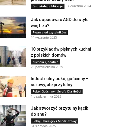
3 kwietnia 2024
Pozostałe publikacje
Jak dopasować AGD do stylu
wnętrza?
Pytania od czytelników
14 września 2025
10 przykładów pięknych kuchni
z polskich domów
Kuchnia i Jadalnia
26 października 2025
Industrialny pokój gościnny –
surowy, ale przytulny
Pokój Gościnny i Strefa Dla Gości
1 października 2025
Jak stworzyć przytulny kącik
do snu?
Pokój Dziecięcy i Młodzieżowy
31 sierpnia 2025