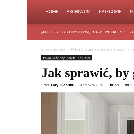
HOME
ARCHIWUM
KATEGORIE
M
JAK DOBRAĆ ZASŁONY DO WNĘTRZA W STYLU RETRO?
ZA
Strona główna
Pokój Gościnny i Strefa Dla Gości
J
Pokój Gościnny i Strefa Dla Gości
Jak sprawić, by 
Przez
CozyBlueprint
-
24 czerwca 2026
59
0