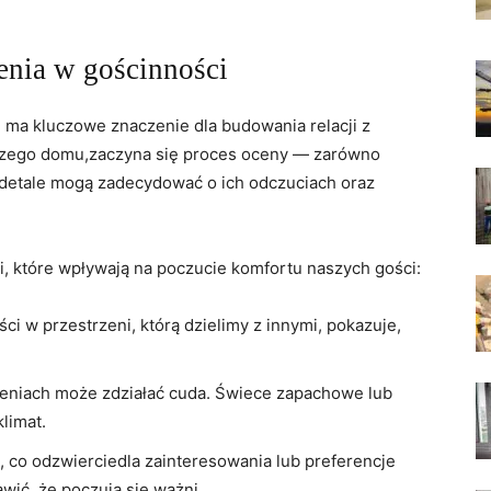
enia w gościnności
⁣ ma kluczowe znaczenie dla budowania relacji‍ z
szego​ domu,zaczyna⁤ się proces⁣ oceny — zarówno
e detale mogą zadecydować o ich odczuciach ⁢oraz⁤
i, które wpływają⁣ na poczucie komfortu naszych gości:
 w⁤ przestrzeni, którą ​dzielimy z‌ innymi,⁢ pokazuje,⁤
niach ⁣może zdziałać cuda.⁢ Świece zapachowe lub⁤
klimat.
co odzwierciedla zainteresowania lub ⁤preferencje
wić, że poczują ‌się ⁢ważni.