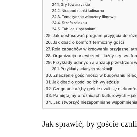
Gry towarzyskie
Niespodzianki⁢ kulinarne
Tematyczne ‍wieczory⁤ filmowe
Strefa relaksu
Tablica z⁢ pytaniami
Jak dostosować program przyjęcia do różn
Jak dbać o komfort termiczny gości
Rola zapachów‍ w kreowaniu przyjaznej at
Organizacja ⁢przestrzeni – luźny styl vs.‌ f
Przykłady udanych aranżacji przestrzeni w
Przykłady udanych aranżacji
Znaczenie gościnności w budowaniu relacj
Jak dbać ​o ‌gości po ich wyjeździe
Czego⁢ unikać,by goście czuli się niekomf
Pamiętajmy o ⁤różnicach kulturowych – jak
Jak stworzyć niezapomniane⁢ wspomnienia 
Jak sprawić, ‍by goście czuli