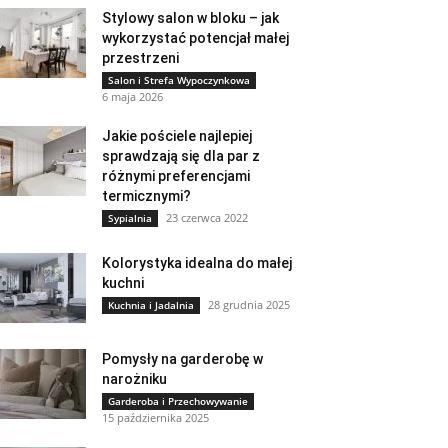
Stylowy salon w bloku – jak
wykorzystać potencjał małej
przestrzeni
Salon i Strefa Wypoczynkowa
6 maja 2026
Jakie pościele najlepiej
sprawdzają się dla par z
różnymi preferencjami
termicznymi?
23 czerwca 2022
Sypialnia
Kolorystyka idealna do małej
kuchni
28 grudnia 2025
Kuchnia i Jadalnia
Pomysły na garderobę w
narożniku
Garderoba i Przechowywanie
15 października 2025