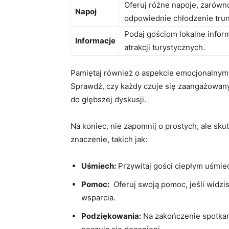
Oferuj różne napoje, zarówno
Napoj
odpowiednie chłodzenie ‍tru
Podaj gościom lokalne‌ infor
Informacje
atrakcji‌ turystycznych.
Pamiętaj również o ⁣aspekcie‍ emocjonalnym.
Sprawdź, czy każdy​ czuje ⁢się ‍zaangażowan
do głębszej dyskusji.
Na koniec, nie zapomnij o prostych, ale sk
znaczenie,‌ takich jak:
Uśmiech:
Przywitaj gości ‌ciepłym uśmie
Pomoc:
⁤ Oferuj swoją pomoc, jeśli widzi
wsparcia.
Podziękowania:
Na ⁣zakończenie spotkani