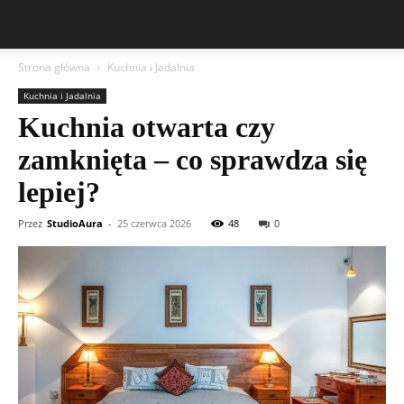
Strona główna
Kuchnia i Jadalnia
Kuchnia i Jadalnia
Kuchnia otwarta czy
zamknięta – co sprawdza się
lepiej?
Przez
StudioAura
-
25 czerwca 2026
48
0