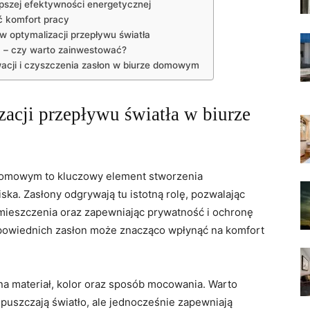
epszej efektywności energetycznej
ić komfort pracy
w⁢ optymalizacji przepływu światła
a – czy warto zainwestować?
acji i czyszczenia⁢ zasłon w biurze domowym
cji przepływu ⁣światła⁢ w biurze ​
 domowym ⁤to kluczowy element stworzenia
ska. Zasłony odgrywają tu istotną rolę, pozwalając
mieszczenia oraz zapewniając prywatność i ochronę
powiednich zasłon może znacząco ⁣wpłynąć na komfort
a materiał, kolor oraz sposób mocowania. Warto
zepuszczają ‌światło, ale⁢ jednocześnie zapewniają