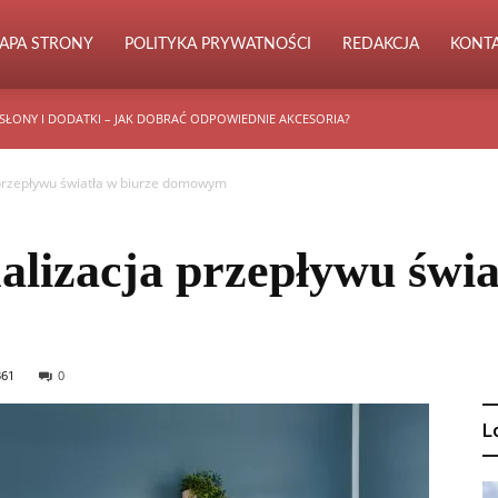
APA STRONY
POLITYKA PRYWATNOŚCI
REDAKCJA
KONT
SŁONY I DODATKI – JAK DOBRAĆ ODPOWIEDNIE AKCESORIA?
 przepływu światła w biurze domowym
alizacja przepływu świa
361
0
L