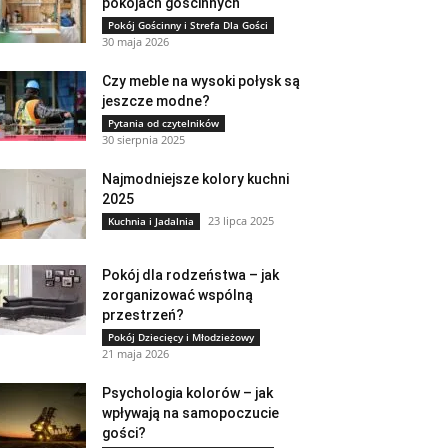
pokojach gościnnych
Pokój Gościnny i Strefa Dla Gości
30 maja 2026
Czy meble na wysoki połysk są
jeszcze modne?
Pytania od czytelników
30 sierpnia 2025
Najmodniejsze kolory kuchni
2025
23 lipca 2025
Kuchnia i Jadalnia
Pokój dla rodzeństwa – jak
zorganizować wspólną
przestrzeń?
Pokój Dziecięcy i Młodzieżowy
21 maja 2026
Psychologia kolorów – jak
wpływają na samopoczucie
gości?