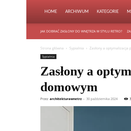
HOME
ARCHIWUM
KATEGORIE
M
JAK DOBRAĆ ZASŁONY DO WNĘTRZA W STYLU RETRO?
ZA
Strona główna
Sypialnia
Zasłony a optymalizacja
Sypialnia
Zasłony a optym
domowym
Przez
architekturawnetrz
-
30 października 2024