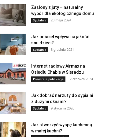
Zasłony z juty – naturalny
wybór dla ekologicznego domu
28 maja 2024
Sypialnia
Jak pościel wpływa na jakość
snu dzieci?
8 grudnia 2021
Sypialnia
Internet radiowy Airmax na
Osiedlu Chabie w Sieradzu
12 czerwca 2024
Pozostałe publikacje
Jak dobrać narzuty do sypialni
z dużymi oknami?
9 stycznia 2020
Sypialnia
Jak stworzyć wyspę kuchenną
w małej kuchni?