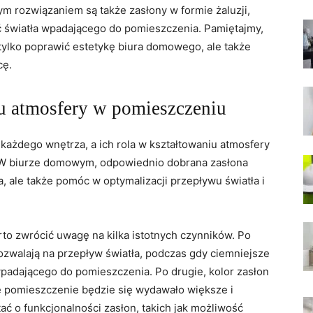
 rozwiązaniem są także zasłony w formie żaluzji,
 światła wpadającego do‌ pomieszczenia. Pamiętajmy, ​
lko ⁤poprawić estetykę biura domowego,‍ ale także
cę.
u atmosfery w ⁢pomieszczeniu
żdego⁣ wnętrza,⁤ a ich rola w ‍kształtowaniu atmosfery
 W biurze ⁢domowym, ​odpowiednio dobrana zasłona
a, ale także pomóc w optymalizacji przepływu⁢ światła‍ i
to zwrócić uwagę na kilka istotnych czynników. Po
pozwalają na przepływ światła, podczas gdy ciemniejsze
wpadającego do pomieszczenia. Po drugie, kolor zasłon
, ‍że pomieszczenie będzie ⁢się wydawało większe i
ać o funkcjonalności zasłon, takich⁣ jak możliwość