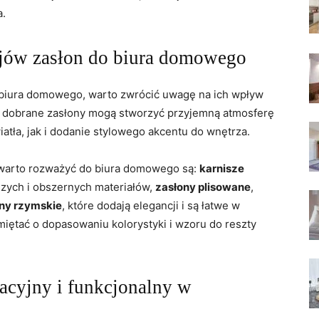
a.
ów ⁤zasłon do biura‍ domowego
biura ‍domowego, warto zwrócić uwagę‌ na ich wpływ
e dobrane zasłony mogą stworzyć⁢ przyjemną atmosferę
iatła, jak i dodanie stylowego akcentu do wnętrza.
warto‍ rozważyć ‌do biura domowego są:
karnisze
szych ⁢i obszernych materiałów,
zasłony plisowane
,
ny rzymskie
, które ‍dodają⁤ elegancji i są ‌łatwe​ w
miętać ‌o dopasowaniu kolorystyki i⁢ wzoru do reszty
acyjny i funkcjonalny w