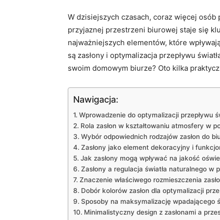
W dzisiejszych ⁣czasach, coraz więcej osób 
przyjaznej przestrzeni biurowej staje się
najważniejszych elementów, które⁢ wpływają
są zasłony i​ optymalizacja przepływu światł
swoim domowym biurze? Oto kilka⁣ praktyc
Nawigacja:
Wprowadzenie⁢ do optymalizacji przepływu ⁣ś
Rola zasłon w kształtowaniu atmosfery w ⁢p
Wybór odpowiednich rodzajów ⁤zasłon do bi
Zasłony jako element dekoracyjny i funkcjo
Jak ‌zasłony mogą wpływać na jakość oświe
Zasłony ​a regulacja światła naturalnego w
Znaczenie ​właściwego rozmieszczenia ‍zas
Dobór ‌kolorów zasłon dla optymalizacji prze
Sposoby na maksymalizację wpadającego​ św
Minimalistyczny design z zasłonami a prze