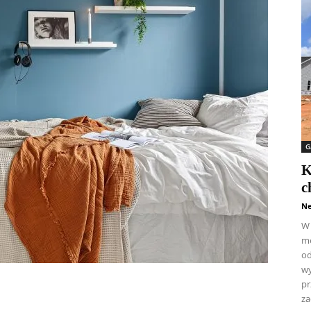
G
K
c
Ne
W 
me
od
wy
pr
za