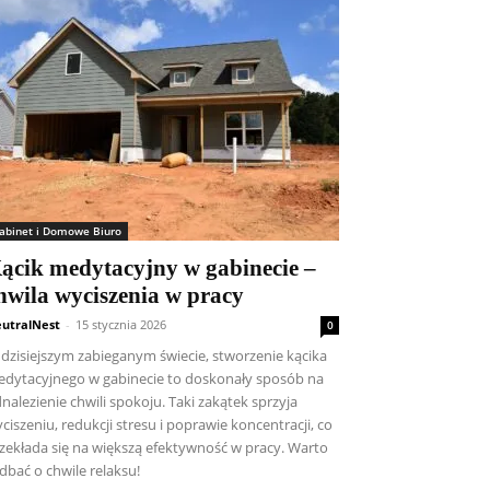
abinet i Domowe Biuro
ącik medytacyjny w gabinecie –
hwila wyciszenia w pracy
utralNest
-
15 stycznia 2026
0
dzisiejszym zabieganym świecie, stworzenie kącika
dytacyjnego w gabinecie to doskonały sposób na
nalezienie chwili spokoju. Taki zakątek sprzyja
ciszeniu, redukcji stresu i poprawie koncentracji, co
zekłada się na większą efektywność w pracy. Warto
dbać o chwile relaksu!