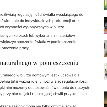
żliwiają regulację ilości światła⁣ wpadającego do
oświetlenie do indywidualnych preferencji oraz
ych czynności wykonywanych w biurze.
jasnych kolorach lub wykonane z materiałów
​zwiększyć natężenie światła w ⁢pomieszczeniu i
e otoczenie pracy.
a naturalnego w pomieszczeniu
turalnego w biurze domowym jest ⁤kluczowa dla
łnią tutaj ważną rolę, ​umożliwiając‌ regulację ilości
zięki nim możemy dostosować oświetlenie do naszych
rzy biurku, jak i‍ relaksującej ‍chwili‍ przy kominku.
obrane zasłony mogą nie tylko optymalizować