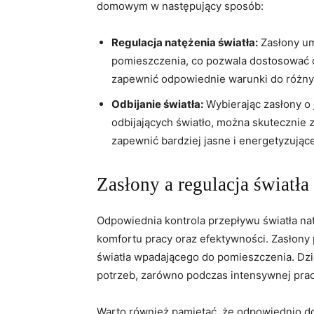
domowym w ​następujący sposób:
Regulacja natężenia światła:
Zasłony umo
pomieszczenia, ⁣co⁤ pozwala dostosować 
⁤zapewnić odpowiednie⁢ warunki do różn
Odbijanie światła:
Wybierając zasłony o 
⁣odbijających światło, można‌ skutecznie 
zapewnić bardziej jasne i energetyzując
Zasłony ​a regulacja światł
Odpowiednia kontrola przepływu światła‌ na
komfortu pracy⁢ oraz efektywności. Zasłony pe
światła wpadającego do pomieszczenia. ‌D
⁤potrzeb, zarówno podczas intensywnej pracy p
Warto również pamiętać, że odpowiednio d