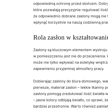
odpowiednią ochronę przed słońcem. Dobrym
które pozwalają precyzyjnie regulować ilość
że odpowiednio dobrane zasłony mogą nie ty
wpłynąć korzystnie na naszą codzienną ⁤pra
Rola zasłon w kształtowani
Zasłony są kluczowym ⁣elementem wystroju ka
w pomieszczeniu jest nie do przecenienia.
⁣może nie tylko wpływać ‌na ⁤estetykę wnętrz
zapewnieniu ⁣przyjemnej atmosfery pracy.
Dobierając zasłony ‌do biura domowego, war
pierwsze, materiał zasłon – lekkie tkaniny 
zasłony pomogą zredukować ilość światła⁣ 
– jasne kolory ‍odbijają ​światło,‍ co ‌sprawi
bardziej przestronne. Warto ⁢również pamięt