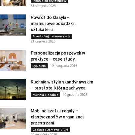
Pytania od czytelników
31 sierpnia 2025
Powrót do klasyki –
marmurowe posadzki i
sztukateria
Przedpokój i Komunikacja
21 czerwca 2026
Personalizacja poszewek w
praktyce – case study.
19 listopada 2016
Sypialnia
Kuchnia w stylu skandynawskim
– prostota, która zachwyca
19 grudnia 2025
Kuchnia i Jadalnia
Mobilne szafki i regały –
elastyczność w organizacji
przestrzeni
Gabinet i Domowe Biuro
19 września 2025