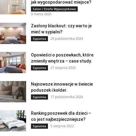
jak wygospodarować miejsce?
Salon i Strefa Wypoczynkowa
9 marca 2026
Zasłony blackout: czy warto je
mieć w sypialni?
29 października 2024
Sypialnia
Opowieści o poszewkach, które
zmieniły wnętrza – case study.
27 sierpnia 2020
Sypialnia
Najnowsze innowacje w świecie
poduszek i kołder.
17 października 2024
Sypialnia
Ranking poszewek dla dzieci –
co jest najbezpieczniejsze?
5 sierpnia 2022
Sypialnia