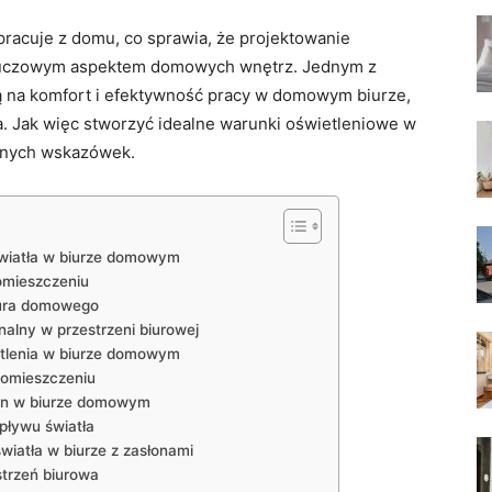
pracuje z‍ domu, co‍ sprawia, że projektowanie
 kluczowym ‌aspektem ‌domowych wnętrz. Jednym z
 na komfort​ i efektywność ⁤pracy w ‍domowym biurze,
a. Jak⁤ więc ‌stworzyć idealne warunki‌ oświetleniowe⁣ w
znych wskazówek.
wiatła⁢ w biurze ​domowym
omieszczeniu
ura‍ domowego
nalny w przestrzeni biurowej
tlenia‍ w​ biurze domowym
 pomieszczeniu
łon w biurze domowym
pływu​ światła
iatła w biurze z zasłonami
strzeń biurowa