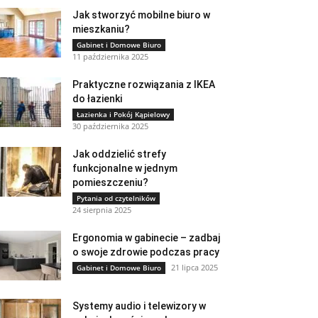
Jak stworzyć mobilne biuro w
mieszkaniu?
Gabinet i Domowe Biuro
11 października 2025
Praktyczne rozwiązania z IKEA
do łazienki
Łazienka i Pokój Kąpielowy
30 października 2025
Jak oddzielić strefy
funkcjonalne w jednym
pomieszczeniu?
Pytania od czytelników
24 sierpnia 2025
Ergonomia w gabinecie – zadbaj
o swoje zdrowie podczas pracy
21 lipca 2025
Gabinet i Domowe Biuro
Systemy audio i telewizory w