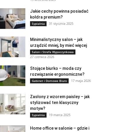
Jakie cechy powinna posiadać
kołdra premium?
31 stycznia 2025
Sypialnia
Minimalistyczny salon – jak
urządzić mniej, by mieć więcej
Salon i Strefa Wypoczynkowa
27 czerwca 2026
Stojące biurko – moda czy
rozwiązanie ergonomiczne?
17 maja 2026
Gabinet i Domowe Biuro
Zasłony z wzorem paisley – jak
stylizować ten klasyczny
motyw?
19 marca 2025
Sypialnia
Home office w salonie – gdzie i