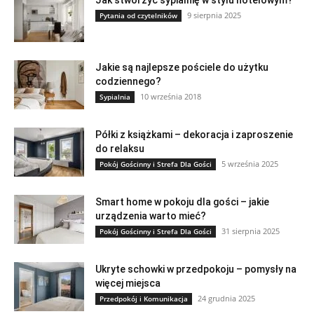
9 sierpnia 2025
Pytania od czytelników
Jakie są najlepsze pościele do użytku
codziennego?
10 września 2018
Sypialnia
Półki z książkami – dekoracja i zaproszenie
do relaksu
5 września 2025
Pokój Gościnny i Strefa Dla Gości
Smart home w pokoju dla gości – jakie
urządzenia warto mieć?
31 sierpnia 2025
Pokój Gościnny i Strefa Dla Gości
Ukryte schowki w przedpokoju – pomysły na
więcej miejsca
24 grudnia 2025
Przedpokój i Komunikacja