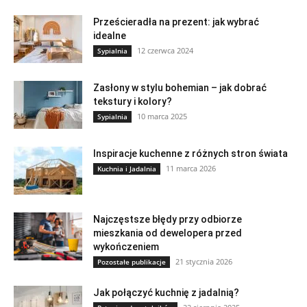
Prześcieradła na prezent: jak wybrać
idealne
12 czerwca 2024
Sypialnia
Zasłony w stylu bohemian – jak dobrać
tekstury i kolory?
10 marca 2025
Sypialnia
Inspiracje kuchenne z różnych stron świata
11 marca 2026
Kuchnia i Jadalnia
Najczęstsze błędy przy odbiorze
mieszkania od dewelopera przed
wykończeniem
21 stycznia 2026
Pozostałe publikacje
Jak połączyć kuchnię z jadalnią?