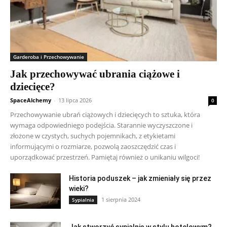
Garderoba i Przechowywanie
Jak przechowywać ubrania ciążowe i
dziecięce?
SpaceAlchemy
-
13 lipca 2026
0
Przechowywanie ubrań ciążowych i dziecięcych to sztuka, która
wymaga odpowiedniego podejścia. Starannie wyczyszczone i
złożone w czystych, suchych pojemnikach, z etykietami
informującymi o rozmiarze, pozwolą zaoszczędzić czas i
uporządkować przestrzeń. Pamiętaj również o unikaniu wilgoci!
Historia poduszek – jak zmieniały się przez
wieki?
1 sierpnia 2024
Sypialnia
Jak stworzyć sypialnię w stylu hotelowym?