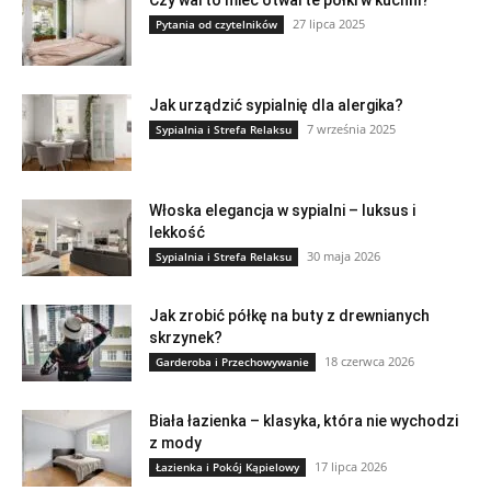
27 lipca 2025
Pytania od czytelników
Jak urządzić sypialnię dla alergika?
7 września 2025
Sypialnia i Strefa Relaksu
Włoska elegancja w sypialni – luksus i
lekkość
30 maja 2026
Sypialnia i Strefa Relaksu
Jak zrobić półkę na buty z drewnianych
skrzynek?
18 czerwca 2026
Garderoba i Przechowywanie
Biała łazienka – klasyka, która nie wychodzi
z mody
17 lipca 2026
Łazienka i Pokój Kąpielowy