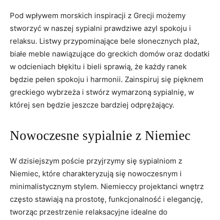
Pod wpływem morskich inspiracji z Grecji możemy
stworzyć w naszej sypialni prawdziwe azyl spokoju i ​
relaksu. Listwy przypominające bele⁤ słonecznych plaż,
⁤białe meble nawiązujące do greckich domów oraz dodatki
w odcieniach błękitu i bieli sprawią, że każdy ranek ​
będzie pełen spokoju i harmonii. ‌Zainspiruj się pięknem
⁣greckiego wybrzeża i stwórz wymarzoną sypialnię,​ w
której sen będzie ⁤jeszcze bardziej odprężający.
Nowoczesne ⁢sypialnie z Niemiec
W dzisiejszym⁢ poście przyjrzymy się⁢ sypialniom ⁣z
Niemiec, które charakteryzują się nowoczesnym i
minimalistycznym stylem. Niemieccy projektanci wnętrz
często stawiają na prostotę, funkcjonalność i elegancję,
tworząc przestrzenie relaksacyjne idealne do