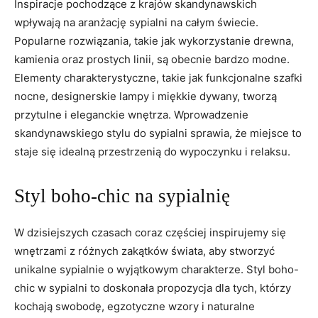
Inspiracje pochodzące ⁢z krajów ‌skandynawskich
wpływają na aranżację sypialni na całym świecie.
Popularne rozwiązania, takie jak​ wykorzystanie drewna,
⁢kamienia‍ oraz prostych ⁤linii, są obecnie bardzo modne.
Elementy charakterystyczne, takie jak funkcjonalne szafki
nocne, ‌designerskie lampy⁢ i miękkie dywany, tworzą
przytulne​ i eleganckie ‍wnętrza. ​Wprowadzenie
skandynawskiego stylu do sypialni ‍sprawia, że miejsce to
staje się idealną przestrzenią do wypoczynku ​i relaksu.
Styl ​boho-chic na ​sypialnię
W dzisiejszych czasach‌ coraz częściej inspirujemy⁢ się
⁢wnętrzami ⁢z różnych zakątków‍ świata, aby ⁢stworzyć
‍unikalne sypialnie o wyjątkowym charakterze. Styl boho-
chic​ w sypialni to doskonała propozycja dla tych, którzy
kochają swobodę, egzotyczne wzory i naturalne