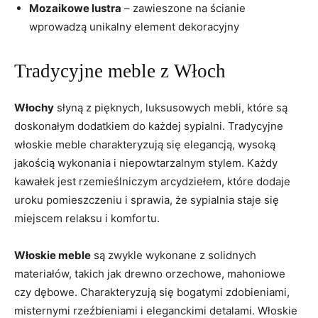
Mozaikowe lustra
– zawieszone na‍ ścianie
wprowadzą unikalny element dekoracyjny
Tradycyjne meble⁢ z Włoch
Włochy
⁣słyną ‌z⁤ pięknych,‍ luksusowych⁢ mebli, ​które‌ są
doskonałym dodatkiem do każdej sypialni. Tradycyjne
włoskie meble charakteryzują się elegancją, wysoką
jakością wykonania i ⁣niepowtarzalnym stylem. Każdy
kawałek jest rzemieślniczym arcydziełem, które dodaje
uroku pomieszczeniu i sprawia, że sypialnia staje się
miejscem relaksu ​i ⁤komfortu.
Włoskie meble
są ‌zwykle wykonane z solidnych
materiałów, takich jak⁢ drewno orzechowe, mahoniowe
czy dębowe. Charakteryzują ‍się bogatymi zdobieniami,
misternymi​ rzeźbieniami i‍ eleganckimi detalami. Włoskie