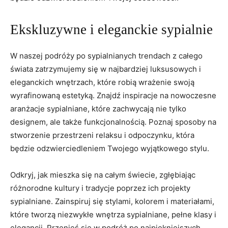
Ekskluzywne i eleganckie sypialnie
W naszej podróży po sypialnianych⁣ trendach ‌z całego
świata zatrzymujemy się w najbardziej luksusowych i
eleganckich wnętrzach, ⁢które ​robią wrażenie ⁤swoją
wyrafinowaną estetyką. Znajdź inspiracje na nowoczesne
aranżacje sypialniane, które zachwycają nie tylko
designem, ale także ​funkcjonalnością. ⁤Poznaj sposoby na
⁤stworzenie przestrzeni ‌relaksu i odpoczynku, która
będzie odzwierciedleniem Twojego‍ wyjątkowego stylu.
Odkryj, ‍jak mieszka się na całym świecie, zgłębiając
różnorodne kultury i tradycje poprzez ich projekty
sypialniane. Zainspiruj ‌się stylami,⁣ kolorem⁤ i ⁤materiałami,
które tworzą⁢ niezwykłe wnętrza sypialniane, pełne klasy i
elegancji. Przenieś się w⁤ podróż po najpiękniejszych​