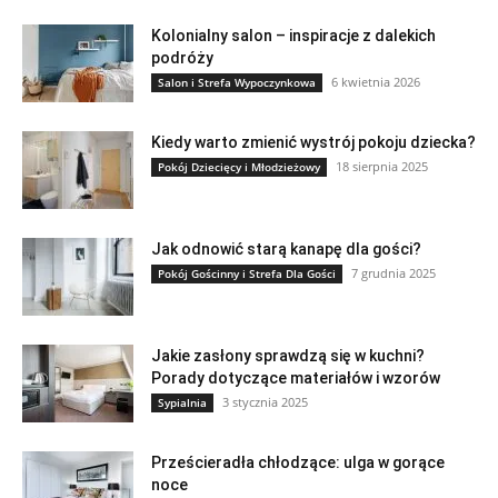
Kolonialny salon – inspiracje z dalekich
podróży
6 kwietnia 2026
Salon i Strefa Wypoczynkowa
Kiedy warto zmienić wystrój pokoju dziecka?
18 sierpnia 2025
Pokój Dziecięcy i Młodzieżowy
Jak odnowić starą kanapę dla gości?
7 grudnia 2025
Pokój Gościnny i Strefa Dla Gości
Jakie zasłony sprawdzą się w kuchni?
Porady dotyczące materiałów i wzorów
3 stycznia 2025
Sypialnia
Prześcieradła chłodzące: ulga w gorące
noce