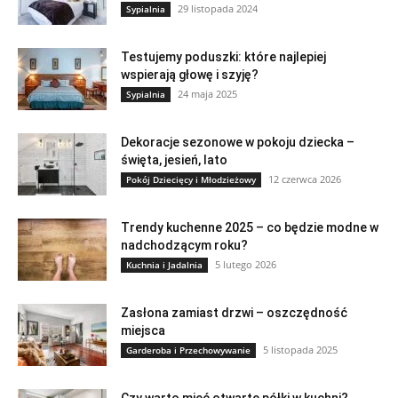
29 listopada 2024
Sypialnia
Testujemy poduszki: które najlepiej
wspierają głowę i szyję?
24 maja 2025
Sypialnia
Dekoracje sezonowe w pokoju dziecka –
święta, jesień, lato
12 czerwca 2026
Pokój Dziecięcy i Młodzieżowy
Trendy kuchenne 2025 – co będzie modne w
nadchodzącym roku?
5 lutego 2026
Kuchnia i Jadalnia
Zasłona zamiast drzwi – oszczędność
miejsca
5 listopada 2025
Garderoba i Przechowywanie
Czy warto mieć otwarte półki w kuchni?