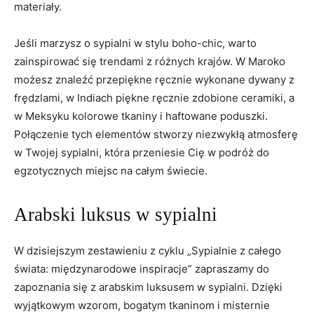
materiały.
Jeśli marzysz o sypialni w ⁢stylu boho-chic, warto
zainspirować‍ się ⁣trendami ⁣z różnych krajów.⁢ W Maroko
możesz znaleźć przepiękne ręcznie wykonane dywany⁣ z
frędzlami, w Indiach ⁤piękne ręcznie zdobione ‍ceramiki, a
w Meksyku kolorowe tkaniny i haftowane poduszki. ​
Połączenie tych elementów stworzy ⁣niezwykłą atmosferę
w‍ Twojej sypialni, która​ przeniesie ​Cię w podróż do
egzotycznych miejsc na całym świecie.
Arabski luksus w sypialni
W dzisiejszym⁢ zestawieniu z cyklu „Sypialnie z całego
świata: międzynarodowe⁤ inspiracje” zapraszamy do
zapoznania‌ się z arabskim luksusem w‌ sypialni. Dzięki
wyjątkowym wzorom, bogatym tkaninom i misternie