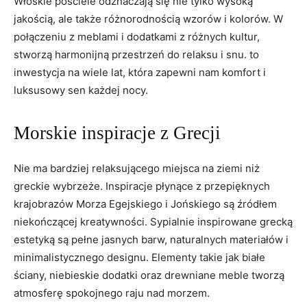
Włoskie ⁤pościele odznaczają się nie tylko wysoką
jakością, ale także różnorodnością ⁢wzorów i kolorów. W
połączeniu z meblami i dodatkami z różnych kultur,
stworzą harmonijną ​przestrzeń‌ do relaksu i ⁤snu. to
inwestycja na wiele lat, która zapewni nam komfort i
luksusowy sen‍ każdej nocy.
Morskie inspiracje z Grecji
Nie ma bardziej relaksującego miejsca na ziemi niż
‍greckie wybrzeże. Inspiracje płynące z przepięknych
krajobrazów Morza⁣ Egejskiego i Jońskiego są źródłem
niekończącej‌ kreatywności. Sypialnie inspirowane grecką
estetyką są pełne jasnych barw, naturalnych materiałów ‌i
minimalistycznego‍ designu. Elementy takie jak białe
ściany, niebieskie dodatki ⁣oraz drewniane meble ⁤tworzą
atmosferę spokojnego raju nad⁤ morzem.