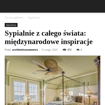
Strona główna
Sypialnia
Sypialnia
Sypialnie z całego świata:
międzynarodowe inspiracje
Przez
architekturawnetrz
-
9 lutego 2025
472
0