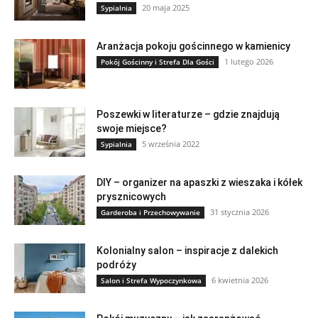
20 maja 2025
Sypialnia
Aranżacja pokoju gościnnego w kamienicy
1 lutego 2026
Pokój Gościnny i Strefa Dla Gości
Poszewki w literaturze – gdzie znajdują
swoje miejsce?
5 września 2022
Sypialnia
DIY – organizer na apaszki z wieszaka i kółek
prysznicowych
31 stycznia 2026
Garderoba i Przechowywanie
Kolonialny salon – inspiracje z dalekich
podróży
6 kwietnia 2026
Salon i Strefa Wypoczynkowa