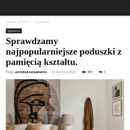
Strona główna
Sypialnia
Sypialnia
Sprawdzamy
najpopularniejsze poduszki z
pamięcią kształtu.
Przez
architekturawnetrz
-
25 stycznia 2025
391
0