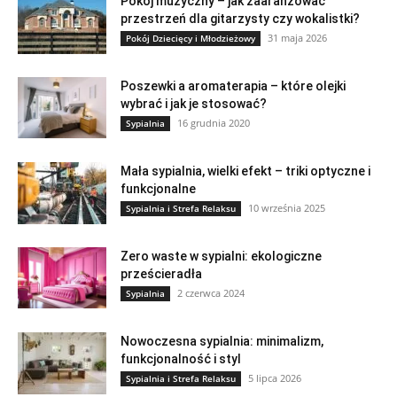
Pokój muzyczny – jak zaaranżować
przestrzeń dla gitarzysty czy wokalistki?
31 maja 2026
Pokój Dziecięcy i Młodzieżowy
Poszewki a aromaterapia – które olejki
wybrać i jak je stosować?
16 grudnia 2020
Sypialnia
Mała sypialnia, wielki efekt – triki optyczne i
funkcjonalne
10 września 2025
Sypialnia i Strefa Relaksu
Zero waste w sypialni: ekologiczne
prześcieradła
2 czerwca 2024
Sypialnia
Nowoczesna sypialnia: minimalizm,
funkcjonalność i styl
5 lipca 2026
Sypialnia i Strefa Relaksu