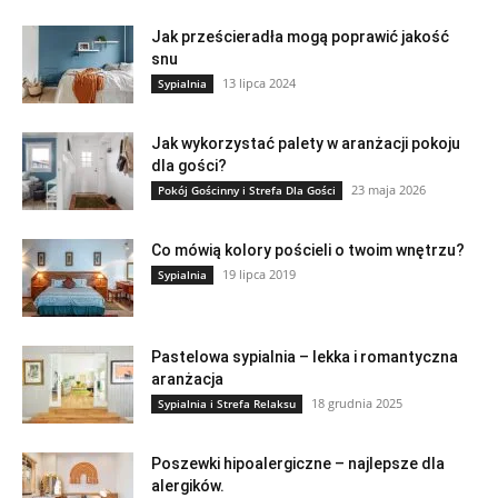
Jak prześcieradła mogą poprawić jakość
snu
13 lipca 2024
Sypialnia
Jak wykorzystać palety w aranżacji pokoju
dla gości?
23 maja 2026
Pokój Gościnny i Strefa Dla Gości
Co mówią kolory pościeli o twoim wnętrzu?
19 lipca 2019
Sypialnia
Pastelowa sypialnia – lekka i romantyczna
aranżacja
18 grudnia 2025
Sypialnia i Strefa Relaksu
Poszewki hipoalergiczne – najlepsze dla
alergików.