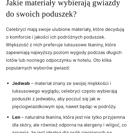
Jakie‌ materiały wybierają⁤ gwiazdy
do swoich ⁢poduszek?
Celebryci mają swoje ulubione‍ materiały,​ które ‍decydują
o komforcie i jakości ich ‌podróżnych poduszek.
‍Większość z nich preferuje⁢ luksusowe tkaniny, ⁢które
zapewniają najwyższy ⁣poziom wygody podczas długich
lotów lub nocnego odpoczynku w hotelu. Oto kilka
popularnych wyborów⁢ gwiazd:
Jedwab
– materiał znany ‍ze swojej miękkości i
luksusowego wyglądu; celebryci często wybierają
poduszki z jedwabiu, aby⁤ poczuć się⁣ jak ⁢w
pięciogwiazdkowym spa, ⁤nawet będąc w podróży.
Len
–⁣ naturalna tkanina, która⁢ jest nie tylko przyjemna
dla skóry,⁣ ale również odporna na alergeny i wilgoć, co​
sprawia, że jest idealna ⁤dla⁤ osób cierpiących na