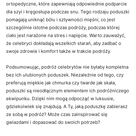
⁣ortopedyczne,⁢ które⁢ zapewniają odpowiednie podparcie
dla szyi i kręgosłupa ‌podczas snu. Tego ⁢rodzaju poduszki
pomagają uniknąć ‌bólu i sztywności mięśni, co jest
szczególnie istotne ​podczas podróży, podczas której
ciało‍ jest narażone ⁢na ‌stres i napięcie. Warto zauważyć,
że celebryci‍ dokładają wszelkich starań, aby zadbać o
swoje zdrowie i​ komfort ‌także w trakcie podróży.
Podsumowując, podróż celebrytów⁢ nie byłaby ⁣kompletna
bez ich‌ ulubionych ⁢poduszek. Niezależnie od tego,‍ czy
preferują miękkie‌ jak chmurka ⁣czy twarde jak skała,
poduszki są nieodłącznym ‌elementem ich ‍podróżniczego
ekwipunku. Dzięki nim mogą odpocząć‍ w luksusie,
gdziekolwiek się znajdują. A Ty, jaką poduszkę zabierasz
ze‍ sobą⁣ w podróż? Może czas zainspirować się
gwiazdami ‍i ​dopasować do swoich potrzeb?