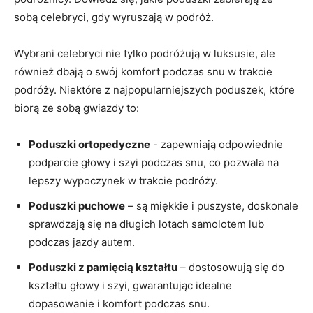
sobą ​celebryci, gdy‍ wyruszają w podróż.
Wybrani⁤ celebryci nie tylko podróżują w luksusie, ale
również⁣ dbają‌ o swój ‌komfort podczas snu w trakcie
podróży. ‌Niektóre z najpopularniejszych poduszek, które
biorą ze sobą gwiazdy ‍to:
Poduszki ortopedyczne
-⁣ zapewniają odpowiednie
⁣podparcie głowy i szyi ⁤podczas ‍snu, co pozwala ⁤na
lepszy wypoczynek w trakcie ‍podróży.
Poduszki puchowe
– ⁤są miękkie i puszyste,​ doskonale
sprawdzają się na długich lotach samolotem lub
podczas jazdy ​autem.
Poduszki⁤ z⁣ pamięcią kształtu
– dostosowują się do
kształtu głowy⁢ i szyi,​ gwarantując ⁤idealne
dopasowanie ‍i⁤ komfort podczas‍ snu.