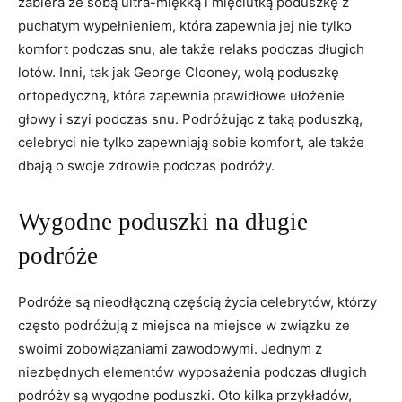
zabiera ‌ze sobą‌ ultra-miękką ⁤i mięciutką poduszkę⁤ z
⁢puchatym wypełnieniem, ‍która⁤ zapewnia‍ jej nie tylko
komfort podczas ⁢snu, ale ⁣także relaks podczas długich
lotów. Inni, tak jak George Clooney, wolą poduszkę
ortopedyczną,⁣ która‍ zapewnia prawidłowe ⁣ułożenie
⁢głowy i szyi podczas snu. Podróżując z‍ taką ‌poduszką,
celebryci nie tylko zapewniają sobie komfort, ale ‍także
dbają o swoje zdrowie ​podczas podróży.
Wygodne poduszki na ⁢długie
podróże
Podróże są nieodłączną częścią życia celebrytów,​ którzy
często podróżują z miejsca ⁤na miejsce ⁤w związku‌ ze
swoimi⁣ zobowiązaniami ⁤zawodowymi. Jednym z
niezbędnych elementów wyposażenia podczas długich
podróży‌ są wygodne​ poduszki. Oto ⁢kilka przykładów,