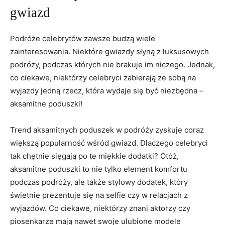
gwiazd
Podróże ‌celebrytów ⁣zawsze‍ budzą ​wiele
zainteresowania.⁣ Niektóre ⁢gwiazdy słyną z luksusowych
podróży, ‌podczas których nie brakuje im niczego. Jednak,
co ​ciekawe, niektórzy celebryci ‍zabierają⁣ ze sobą na
wyjazdy jedną rzecz, ​która wydaje się być niezbędna –
aksamitne ​poduszki!⁣
Trend aksamitnych poduszek w podróży zyskuje coraz
większą ​popularność wśród gwiazd. Dlaczego celebryci
‍tak chętnie sięgają po te miękkie ⁣dodatki? Otóż,
aksamitne poduszki to nie ⁢tylko​ element⁣ komfortu
podczas podróży, ale⁤ także⁣ stylowy dodatek, który
⁢świetnie prezentuje​ się⁢ na ⁢selfie ⁤czy ‌w relacjach z⁤
wyjazdów. Co ciekawe, niektórzy znani aktorzy czy
piosenkarze mają nawet swoje‍ ulubione modele