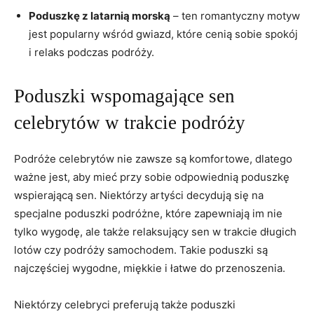
Poduszkę ​z⁤ latarnią morską
⁢– ten ‌romantyczny motyw
jest popularny wśród ⁣gwiazd, które ‍cenią sobie spokój
i​ relaks podczas podróży.
Poduszki ​wspomagające sen
celebrytów ‍w‍ trakcie podróży
Podróże ‍celebrytów nie zawsze są ⁤komfortowe, dlatego
⁢ważne jest, aby mieć przy‌ sobie odpowiednią poduszkę⁤
wspierającą sen. Niektórzy artyści ⁣decydują się na
specjalne poduszki ‍podróżne, które zapewniają im nie
tylko wygodę, ale także relaksujący ‍sen w trakcie długich
⁣lotów‌ czy​ podróży samochodem. Takie ‌poduszki są
najczęściej ⁢wygodne, miękkie⁢ i łatwe do przenoszenia.
Niektórzy celebryci preferują także poduszki