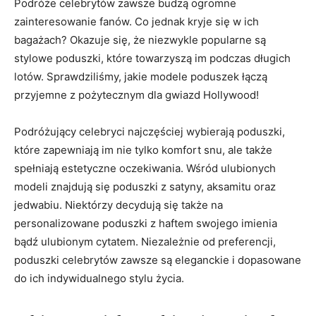
Podróże celebrytów zawsze⁣ budzą ogromne
zainteresowanie fanów. Co ⁣jednak kryje się ⁤w​ ich⁤
bagażach? Okazuje się, że niezwykle popularne są⁣
stylowe poduszki, ⁢które towarzyszą​ im podczas długich
lotów. Sprawdziliśmy, jakie modele poduszek łączą
przyjemne z pożytecznym dla⁢ gwiazd ⁢Hollywood!
Podróżujący celebryci najczęściej wybierają poduszki,
które zapewniają im nie tylko komfort snu, ale także
spełniają‍ estetyczne oczekiwania.⁣ Wśród ulubionych
modeli‍ znajdują się ⁢poduszki z satyny, aksamitu oraz
jedwabiu. ⁢Niektórzy ⁢decydują się także ​na
personalizowane poduszki z haftem swojego imienia
bądź ulubionym cytatem. Niezależnie od⁤ preferencji, ​
poduszki celebrytów⁣ zawsze są ⁤eleganckie ⁢i dopasowane
do⁢ ich⁤ indywidualnego stylu⁣ życia.