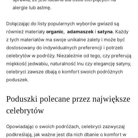
alergie‌ lub astmę.
Dołączając ​do listy popularnych wyborów gwiazd są⁢
również materiały
organic
, ‌
adamaszek
i
satyna
. Każdy‌
z ‌tych⁣ materiałów ma swoje unikalne zalety i ‍może być​
dostosowany ⁣do indywidualnych preferencji⁤ i potrzeb​
celebrytów w podróży. Niezależnie od tego, czy preferują
miękkość jedwabiu,⁤ naturalność ⁣lnu czy elegancję satyny,
celebryci zawsze dbają o komfort swoich podróżnych⁤
poduszek.
Poduszki polecane przez największe
celebrytów
Opowiadając⁢ o swoich⁢ podróżach, celebryci zazwyczaj
⁤podkreślają,‌ jak ważne ​jest ‌dla nich dbanie ​o⁤ komfort w