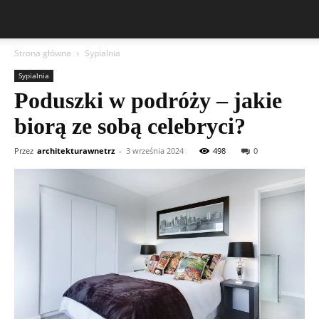
Strona główna
Sypialnia
Sypialnia
Poduszki w podróży – jakie
biorą ze sobą celebryci?
Przez
architekturawnetrz
-
3 września 2024
498
0