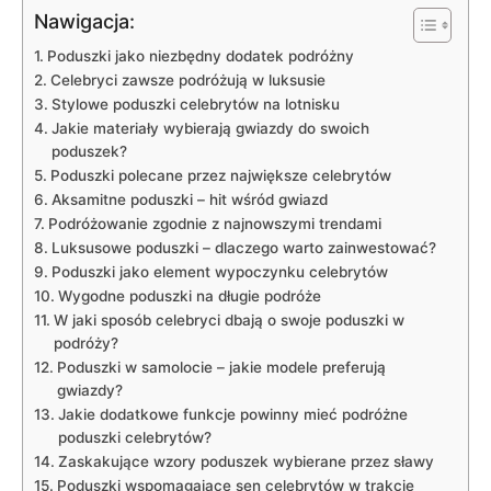
Nawigacja:
Poduszki jako niezbędny dodatek ⁣podróżny
Celebryci zawsze podróżują w‍ luksusie
Stylowe poduszki celebrytów na lotnisku
Jakie‌ materiały wybierają⁤ gwiazdy do swoich
⁢poduszek?
Poduszki polecane przez największe celebrytów
Aksamitne poduszki ​– hit ⁤wśród⁤ gwiazd
Podróżowanie zgodnie z‌ najnowszymi trendami
Luksusowe ​poduszki –⁤ dlaczego warto zainwestować?
Poduszki jako‌ element wypoczynku ​celebrytów
Wygodne poduszki na ⁢długie podróże
W jaki sposób‌ celebryci dbają o swoje ⁣poduszki w⁤
podróży?
Poduszki w samolocie –‍ jakie modele preferują
gwiazdy?
Jakie dodatkowe funkcje‍ powinny mieć​ podróżne
poduszki celebrytów?
Zaskakujące wzory poduszek ​wybierane ⁣przez sławy
Poduszki ​wspomagające sen celebrytów ‍w‍ trakcie