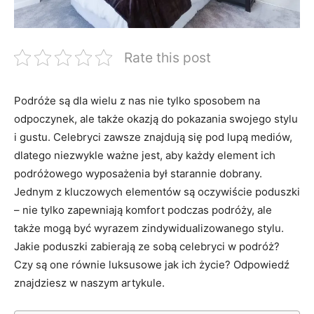
Rate this post
Podróże są dla wielu z⁢ nas⁤ nie tylko sposobem⁤ na
odpoczynek, ale także okazją ⁣do pokazania⁣ swojego stylu
⁢i⁢ gustu. Celebryci zawsze ⁣znajdują się pod lupą mediów,⁢
dlatego ​niezwykle ważne jest, aby‌ każdy⁣ element ich
podróżowego⁤ wyposażenia ⁤był ‌starannie dobrany.
⁢Jednym z kluczowych elementów są⁣ oczywiście‌ poduszki
– nie tylko ⁣zapewniają komfort podczas podróży,​ ale
⁢także mogą być wyrazem zindywidualizowanego stylu.
⁣Jakie poduszki zabierają ze sobą celebryci ​w podróż?
‍Czy⁣ są one równie luksusowe jak ich życie? Odpowiedź
znajdziesz ⁤w naszym artykule.