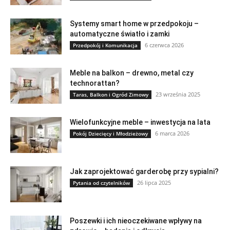
Systemy smart home w przedpokoju –
automatyczne światło i zamki
6 czerwca 2026
Przedpokój i Komunikacja
Meble na balkon – drewno, metal czy
technorattan?
23 września 2025
Taras, Balkon i Ogród Zimowy
Wielofunkcyjne meble – inwestycja na lata
6 marca 2026
Pokój Dziecięcy i Młodzieżowy
Jak zaprojektować garderobę przy sypialni?
26 lipca 2025
Pytania od czytelników
Poszewki i ich nieoczekiwane wpływy na