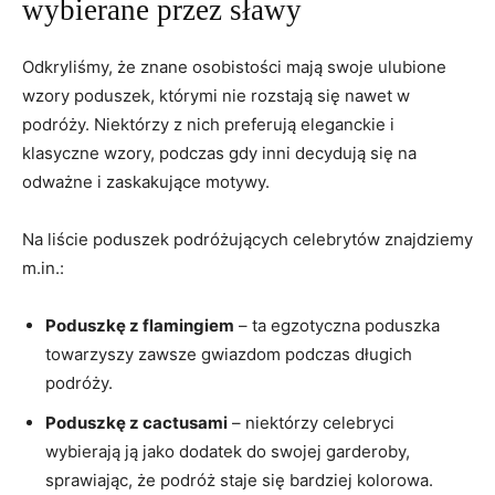
wybierane ⁣przez sławy
Odkryliśmy, ‍że znane ‌osobistości ⁢mają swoje ulubione
wzory poduszek,‍ którymi nie rozstają ⁢się​ nawet ⁤w
‍podróży. Niektórzy z nich preferują eleganckie i
klasyczne wzory, podczas gdy⁢ inni ‌decydują się na
odważne i zaskakujące⁢ motywy.
Na liście poduszek podróżujących celebrytów znajdziemy‌
m.in.:⁤
Poduszkę z flamingiem
‌– ta egzotyczna poduszka
towarzyszy zawsze gwiazdom ‍podczas⁤ długich
podróży.
Poduszkę z cactusami
– niektórzy​ celebryci
⁢wybierają ją jako dodatek do swojej garderoby,
sprawiając, ⁤że ⁣podróż staje się bardziej kolorowa.