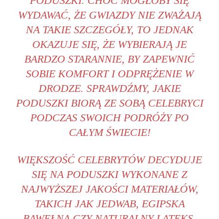
PODUSZKI.‌ CHOĆ⁣ MOGŁOBY ⁢SIĘ
WYDAWAĆ, ŻE GWIAZDY‌ NIE ⁢ZWAŻAJĄ
NA TAKIE SZCZEGÓŁY, TO JEDNAK
OKAZUJE SIĘ, ŻE WYBIERAJĄ JE
BARDZO⁤ STARANNIE, BY ZAPEWNIĆ
SOBIE KOMFORT⁣ I ODPRĘŻENIE W‌
DRODZE. SPRAWDŹMY, JAKIE
PODUSZKI BIORĄ ZE SOBĄ CELEBRYCI‌
PODCZAS SWOICH ⁣PODRÓŻY‍ PO
CAŁYM ŚWIECIE!
WIĘKSZOŚĆ CELEBRYTÓW DECYDUJE
SIĘ NA ​PODUSZKI WYKONANE Z
NAJWYŻSZEJ JAKOŚCI⁢ MATERIAŁÓW,
TAKICH JAK‍ JEDWAB, EGIPSKA‍
BAWEŁNA CZY ⁤NATURALNY ⁢LATEKS.