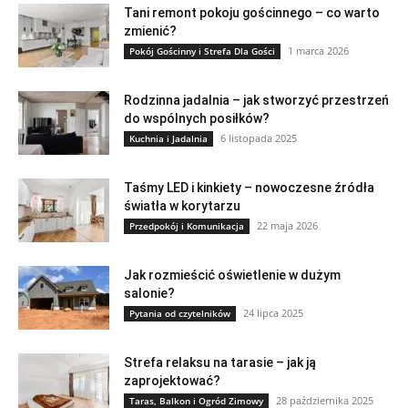
Tani remont pokoju gościnnego – co warto
zmienić?
1 marca 2026
Pokój Gościnny i Strefa Dla Gości
Rodzinna jadalnia – jak stworzyć przestrzeń
do wspólnych posiłków?
6 listopada 2025
Kuchnia i Jadalnia
Taśmy LED i kinkiety – nowoczesne źródła
światła w korytarzu
22 maja 2026
Przedpokój i Komunikacja
Jak rozmieścić oświetlenie w dużym
salonie?
24 lipca 2025
Pytania od czytelników
Strefa relaksu na tarasie – jak ją
zaprojektować?
28 października 2025
Taras, Balkon i Ogród Zimowy