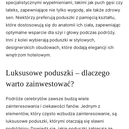
specjalistycznymi wypełnieniami, takimi jak ‌puch⁤ gęsi czy
lateks,⁢ zapewniające nie tylko wygodę, ale także zdrowy⁤
sen. Niektórzy preferują poduszki z pamięcią kształtu,
które dostosowują ⁤się do ‍anatomii ich ciała, zapewniając
optymalne wsparcie dla szyi ‍i​ głowy podczas ⁤podróży.
Inni‌ z kolei⁤ wybierają poduszki w stylowych,
designerskich⁤ obudowach, które dodają ⁤elegancji ich
wnętrzom hotelowym.
Luksusowe ​poduszki –⁤ dlaczego
warto zainwestować?
Podróże celebrytów zawsze budzą ‌wiele
zainteresowania i ciekawości fanów.⁣ Jednym z‌
elementów, który często wzbudza zainteresowanie, są
luksusowe poduszki,⁤ którymi otaczają się sławni
podróżnicy. Dowiedz się, jakie poduszki⁢ zabierają ze