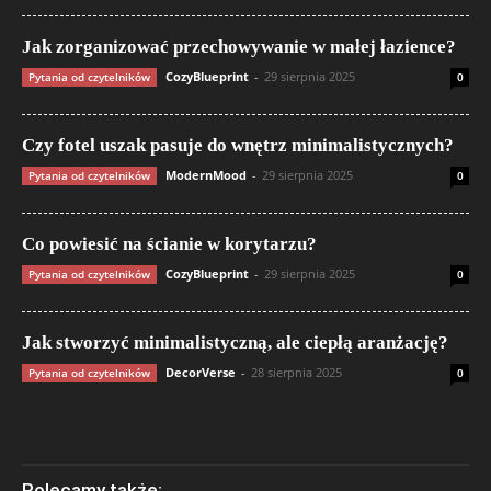
Jak zorganizować przechowywanie w małej łazience?
CozyBlueprint
-
29 sierpnia 2025
Pytania od czytelników
0
Czy fotel uszak pasuje do wnętrz minimalistycznych?
ModernMood
-
29 sierpnia 2025
Pytania od czytelników
0
Co powiesić na ścianie w korytarzu?
CozyBlueprint
-
29 sierpnia 2025
Pytania od czytelników
0
Jak stworzyć minimalistyczną, ale ciepłą aranżację?
DecorVerse
-
28 sierpnia 2025
Pytania od czytelników
0
Polecamy także: