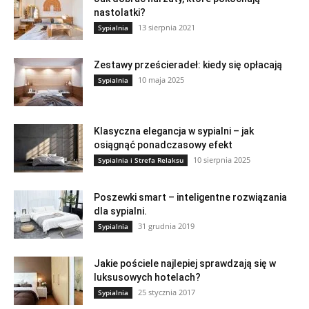
nastolatki?
13 sierpnia 2021
Sypialnia
Zestawy prześcieradeł: kiedy się opłacają
10 maja 2025
Sypialnia
Klasyczna elegancja w sypialni – jak
osiągnąć ponadczasowy efekt
10 sierpnia 2025
Sypialnia i Strefa Relaksu
Poszewki smart – inteligentne rozwiązania
dla sypialni.
31 grudnia 2019
Sypialnia
Jakie pościele najlepiej sprawdzają się w
luksusowych hotelach?
25 stycznia 2017
Sypialnia