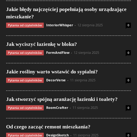
Jakie błędy najczęściej popełniają osoby urządzające
mieszkanie?
InteriorWhisper
-
12 sierpnia 2025
Pytania od czytelników
0
Jak wyciszyć łazienkę w bloku?
FormAndFlow
-
12 sierpnia 2025
Pytania od czytelników
0
Jakie rośliny warto wstawić do sypialni?
DecorVerse
-
11 sierpnia 2025
Pytania od czytelników
0
Jak stworzyć spójną aranżację łazienki i toalety?
RoomCrafter
-
11 sierpnia 2025
Pytania od czytelników
0
Od czego zacząć remont mieszkania?
DesignSketch
-
11 sierpnia 2025
Pytania od czytelników
0