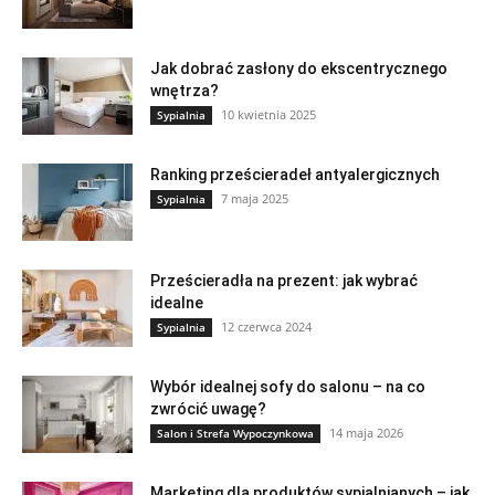
Jak dobrać zasłony do ekscentrycznego
wnętrza?
10 kwietnia 2025
Sypialnia
Ranking prześcieradeł antyalergicznych
7 maja 2025
Sypialnia
Prześcieradła na prezent: jak wybrać
idealne
12 czerwca 2024
Sypialnia
Wybór idealnej sofy do salonu – na co
zwrócić uwagę?
14 maja 2026
Salon i Strefa Wypoczynkowa
Marketing dla produktów sypialnianych – jak