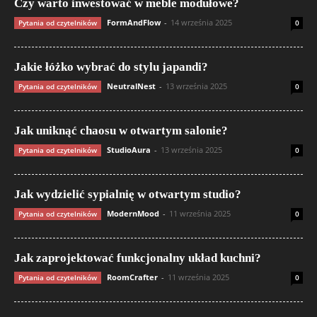
Czy warto inwestować w meble modułowe?
FormAndFlow
-
14 września 2025
Pytania od czytelników
0
Jakie łóżko wybrać do stylu japandi?
NeutralNest
-
13 września 2025
Pytania od czytelników
0
Jak uniknąć chaosu w otwartym salonie?
StudioAura
-
13 września 2025
Pytania od czytelników
0
Jak wydzielić sypialnię w otwartym studio?
ModernMood
-
11 września 2025
Pytania od czytelników
0
Jak zaprojektować funkcjonalny układ kuchni?
RoomCrafter
-
11 września 2025
Pytania od czytelników
0