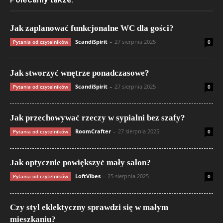
Jak zaplanować funkcjonalne WC dla gości?
ScandiSpirit
-
27 sierpnia 2025
Pytania od czytelników
0
Jak stworzyć wnętrze ponadczasowe?
ScandiSpirit
-
27 sierpnia 2025
Pytania od czytelników
0
Jak przechowywać rzeczy w sypialni bez szafy?
RoomCrafter
-
27 sierpnia 2025
Pytania od czytelników
0
Jak optycznie powiększyć mały salon?
LoftVibes
-
25 sierpnia 2025
Pytania od czytelników
0
Czy styl eklektyczny sprawdzi się w małym
mieszkaniu?