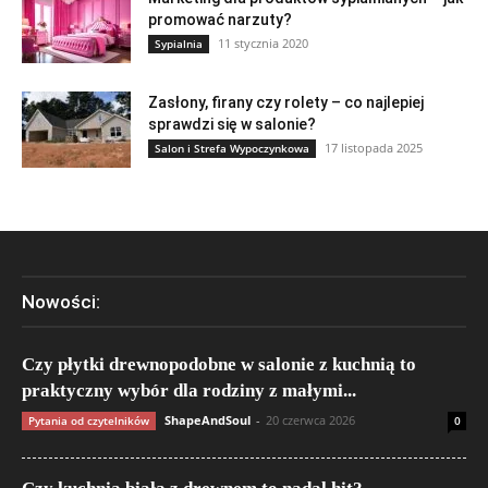
promować narzuty?
11 stycznia 2020
Sypialnia
Zasłony, firany czy rolety – co najlepiej
sprawdzi się w salonie?
17 listopada 2025
Salon i Strefa Wypoczynkowa
Nowości:
Czy płytki drewnopodobne w salonie z kuchnią to
praktyczny wybór dla rodziny z małymi...
ShapeAndSoul
-
20 czerwca 2026
Pytania od czytelników
0