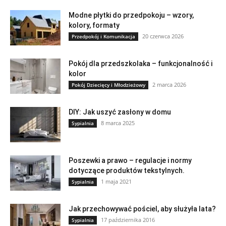
Modne płytki do przedpokoju – wzory,
kolory, formaty
20 czerwca 2026
Przedpokój i Komunikacja
Pokój dla przedszkolaka – funkcjonalność i
kolor
2 marca 2026
Pokój Dziecięcy i Młodzieżowy
DIY: Jak uszyć zasłony w domu
8 marca 2025
Sypialnia
Poszewki a prawo – regulacje i normy
dotyczące produktów tekstylnych.
1 maja 2021
Sypialnia
Jak przechowywać pościel, aby służyła lata?
17 października 2016
Sypialnia