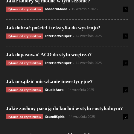
Jakie kolory są modne w tym sezonie?
ModernMood
-
15 września 2025
Pytania od czytelników
0
Jak dobrać pościel i tekstylia do wystroju?
InteriorWhisper
-
14 września 2025
Pytania od czytelników
0
Jak dopasować AGD do stylu wnętrza?
InteriorWhisper
-
14 września 2025
Pytania od czytelników
0
Jak urządzić mieszkanie inwestycyjne?
StudioAura
-
14 września 2025
Pytania od czytelników
0
Jakie zasłony pasują do kuchni w stylu rustykalnym?
ScandiSpirit
-
14 września 2025
Pytania od czytelników
0