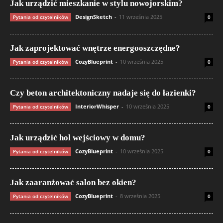
Jak urządzić mieszkanie w stylu nowojorskim?
DesignSketch
-
11 września 2025
Pytania od czytelników
0
Jak zaprojektować wnętrze energooszczędne?
CozyBlueprint
-
10 września 2025
Pytania od czytelników
0
Czy beton architektoniczny nadaje się do łazienki?
InteriorWhisper
-
10 września 2025
Pytania od czytelników
0
Jak urządzić hol wejściowy w domu?
CozyBlueprint
-
10 września 2025
Pytania od czytelników
0
Jak zaaranżować salon bez okien?
CozyBlueprint
-
8 września 2025
Pytania od czytelników
0