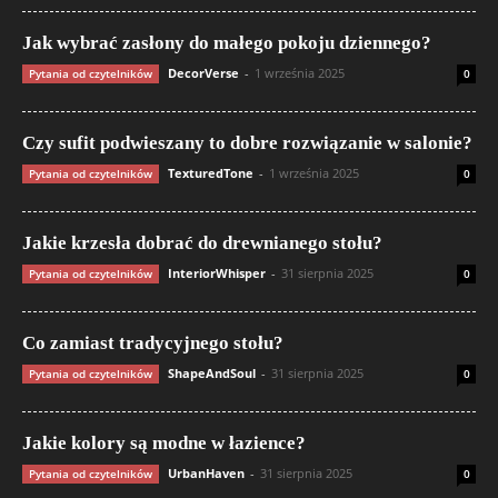
Jak wybrać zasłony do małego pokoju dziennego?
DecorVerse
-
1 września 2025
Pytania od czytelników
0
Czy sufit podwieszany to dobre rozwiązanie w salonie?
TexturedTone
-
1 września 2025
Pytania od czytelników
0
Jakie krzesła dobrać do drewnianego stołu?
InteriorWhisper
-
31 sierpnia 2025
Pytania od czytelników
0
Co zamiast tradycyjnego stołu?
ShapeAndSoul
-
31 sierpnia 2025
Pytania od czytelników
0
Jakie kolory są modne w łazience?
UrbanHaven
-
31 sierpnia 2025
Pytania od czytelników
0