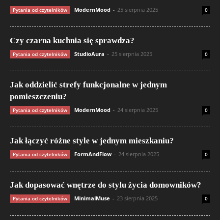
ModernMood
-
25 sierpnia 2025
Pytania od czytelników
0
Czy czarna kuchnia się sprawdza?
StudioAura
-
25 sierpnia 2025
Pytania od czytelników
0
Jak oddzielić strefy funkcjonalne w jednym
pomieszczeniu?
ModernMood
-
24 sierpnia 2025
Pytania od czytelników
0
Jak łączyć różne style w jednym mieszkaniu?
FormAndFlow
-
24 sierpnia 2025
Pytania od czytelników
0
Jak dopasować wnętrze do stylu życia domowników?
MinimalMuse
-
23 sierpnia 2025
Pytania od czytelników
0