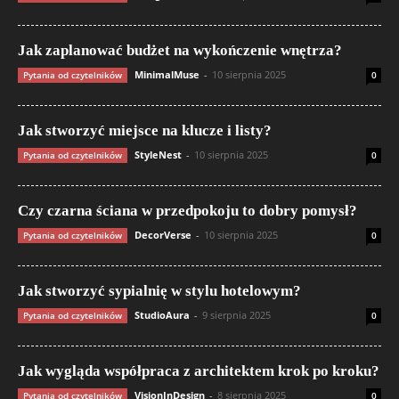
Jak zaplanować budżet na wykończenie wnętrza?
MinimalMuse
-
10 sierpnia 2025
Pytania od czytelników
0
Jak stworzyć miejsce na klucze i listy?
StyleNest
-
10 sierpnia 2025
Pytania od czytelników
0
Czy czarna ściana w przedpokoju to dobry pomysł?
DecorVerse
-
10 sierpnia 2025
Pytania od czytelników
0
Jak stworzyć sypialnię w stylu hotelowym?
StudioAura
-
9 sierpnia 2025
Pytania od czytelników
0
Jak wygląda współpraca z architektem krok po kroku?
VisionInDesign
-
8 sierpnia 2025
Pytania od czytelników
0