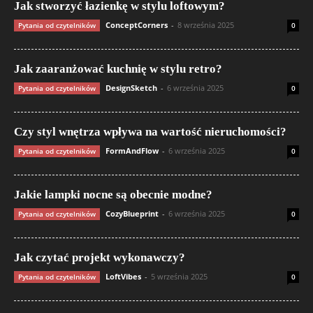
Jak stworzyć łazienkę w stylu loftowym?
ConceptCorners
-
8 września 2025
Pytania od czytelników
0
Jak zaaranżować kuchnię w stylu retro?
DesignSketch
-
6 września 2025
Pytania od czytelników
0
Czy styl wnętrza wpływa na wartość nieruchomości?
FormAndFlow
-
6 września 2025
Pytania od czytelników
0
Jakie lampki nocne są obecnie modne?
CozyBlueprint
-
6 września 2025
Pytania od czytelników
0
Jak czytać projekt wykonawczy?
LoftVibes
-
5 września 2025
Pytania od czytelników
0