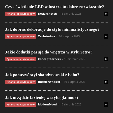
Czy oświetlenie LED w lustrze to dobre rozwiązanie?
DesignSketch
-
16 sierpnia 2025
Pytania od czytelników
0
Jak dobrać dekoracje do stylu minimalistycznego?
ZenInteriors
-
16 sierpnia 2025
Pytania od czytelników
0
Jakie dodatki pasują do wnętrza w stylu retro?
ConceptCorners
-
16 sierpnia 2025
Pytania od czytelników
0
Jak połączyć styl skandynawski z boho?
InteriorWhisper
-
16 sierpnia 2025
Pytania od czytelników
0
Jak urządzić łazienkę w stylu glamour?
ModernMood
-
15 sierpnia 2025
Pytania od czytelników
0