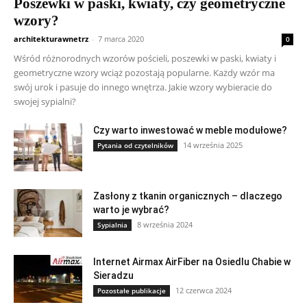
Poszewki w paski, kwiaty, czy geometryczne
wzory?
architekturawnetrz
-
7 marca 2020
0
Wśród różnorodnych wzorów pościeli, poszewki w paski, kwiaty i
geometryczne wzory wciąż pozostają popularne. Każdy wzór ma
swój urok i pasuje do innego wnętrza. Jakie wzory wybieracie do
swojej sypialni?
Czy warto inwestować w meble modułowe?
14 września 2025
Pytania od czytelników
Zasłony z tkanin organicznych – dlaczego
warto je wybrać?
8 września 2024
Sypialnia
Internet Airmax AirFiber na Osiedlu Chabie w
Sieradzu
12 czerwca 2024
Pozostałe publikacje