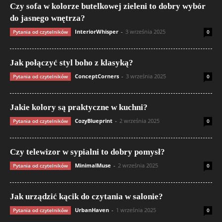
Czy sofa w kolorze butelkowej zieleni to dobry wybór
do jasnego wnętrza?
InteriorWhisper
-
3 września 2025
Pytania od czytelników
0
Jak połączyć styl boho z klasyką?
ConceptCorners
-
3 września 2025
Pytania od czytelników
0
Jakie kolory są praktyczne w kuchni?
CozyBlueprint
-
2 września 2025
Pytania od czytelników
0
Czy telewizor w sypialni to dobry pomysł?
MinimalMuse
-
2 września 2025
Pytania od czytelników
0
Jak urządzić kącik do czytania w salonie?
UrbanHaven
-
1 września 2025
Pytania od czytelników
0