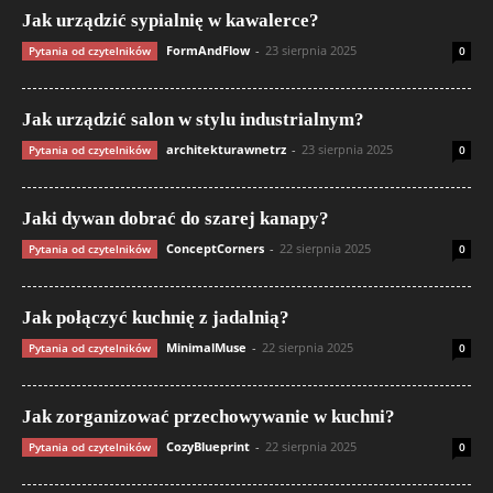
Jak urządzić sypialnię w kawalerce?
FormAndFlow
-
23 sierpnia 2025
Pytania od czytelników
0
Jak urządzić salon w stylu industrialnym?
architekturawnetrz
-
23 sierpnia 2025
Pytania od czytelników
0
Jaki dywan dobrać do szarej kanapy?
ConceptCorners
-
22 sierpnia 2025
Pytania od czytelników
0
Jak połączyć kuchnię z jadalnią?
MinimalMuse
-
22 sierpnia 2025
Pytania od czytelników
0
Jak zorganizować przechowywanie w kuchni?
CozyBlueprint
-
22 sierpnia 2025
Pytania od czytelników
0