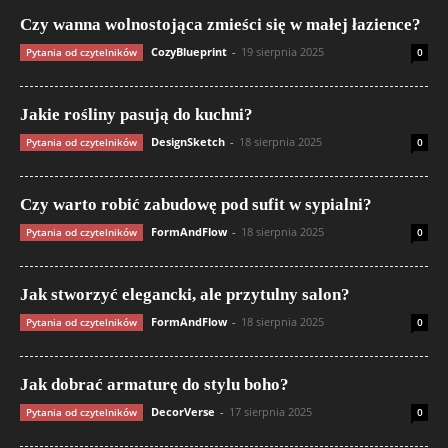
Czy wanna wolnostojąca zmieści się w małej łazience?
CozyBlueprint
-
19 sierpnia 2025
Pytania od czytelników
0
Jakie rośliny pasują do kuchni?
DesignSketch
-
18 sierpnia 2025
Pytania od czytelników
0
Czy warto robić zabudowę pod sufit w sypialni?
FormAndFlow
-
18 sierpnia 2025
Pytania od czytelników
0
Jak stworzyć elegancki, ale przytulny salon?
FormAndFlow
-
18 sierpnia 2025
Pytania od czytelników
0
Jak dobrać armaturę do stylu boho?
DecorVerse
-
17 sierpnia 2025
Pytania od czytelników
0