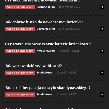
Czy kuchnia biała z drewnem to nadal hit?
FormAndFlow
-
18 września 2025
Pytania od czytelników
0
Jak dobrać lustro do nowoczesnej łazienki?
CozyBlueprint
-
17 września 2025
Pytania od czytelników
0
Czy warto stosować czarne baterie łazienkowe?
ModernMood
-
16 września 2025
Pytania od czytelników
0
Jak wprowadzić styl wabi-sabi?
StudioAura
-
15 września 2025
Pytania od czytelników
0
Jakie rośliny pasują do stylu skandynawskiego?
StudioAura
-
15 września 2025
Pytania od czytelników
0