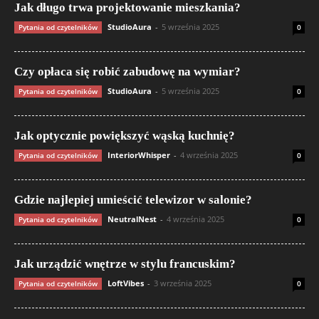
Jak długo trwa projektowanie mieszkania?
StudioAura
-
5 września 2025
Pytania od czytelników
0
Czy opłaca się robić zabudowę na wymiar?
StudioAura
-
5 września 2025
Pytania od czytelników
0
Jak optycznie powiększyć wąską kuchnię?
InteriorWhisper
-
4 września 2025
Pytania od czytelników
0
Gdzie najlepiej umieścić telewizor w salonie?
NeutralNest
-
4 września 2025
Pytania od czytelników
0
Jak urządzić wnętrze w stylu francuskim?
LoftVibes
-
3 września 2025
Pytania od czytelników
0