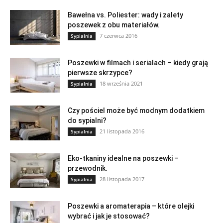
Bawełna vs. Poliester: wady i zalety
poszewek z obu materiałów.
7 czerwca 2016
Sypialnia
Poszewki w filmach i serialach – kiedy grają
pierwsze skrzypce?
18 września 2021
Sypialnia
Czy pościel może być modnym dodatkiem
do sypialni?
21 listopada 2016
Sypialnia
Eko-tkaniny idealne na poszewki –
przewodnik.
28 listopada 2017
Sypialnia
Poszewki a aromaterapia – które olejki
wybrać i jak je stosować?