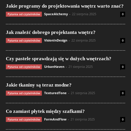
Jakie programy do projektowania wnętrz warto znać?
SpaceAlchemy
-
22 sierpnia 2025
Pytania od czytelników
0
Jak znaleźć dobrego projektanta wnętrz?
VisionInDesign
-
22 sierpnia 2025
Pytania od czytelników
0
Czy pastele sprawdzają się w dużych wnętrzach?
UrbanHaven
-
21 sierpnia 2025
Pytania od czytelników
0
Jakie tkaniny są teraz modne?
TexturedTone
-
21 sierpnia 2025
Pytania od czytelników
0
Co zamiast płytek między szafkami?
FormAndFlow
-
21 sierpnia 2025
Pytania od czytelników
0