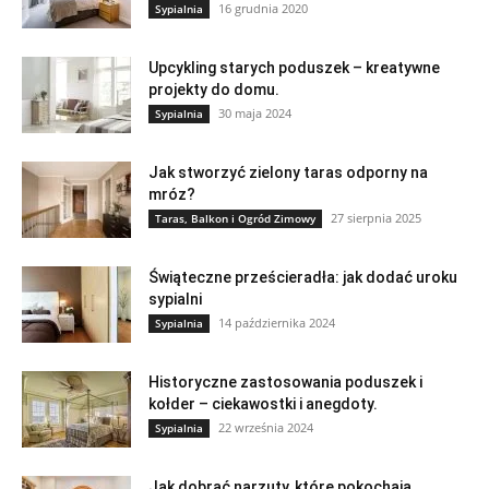
16 grudnia 2020
Sypialnia
Upcykling starych poduszek – kreatywne
projekty do domu.
30 maja 2024
Sypialnia
Jak stworzyć zielony taras odporny na
mróz?
27 sierpnia 2025
Taras, Balkon i Ogród Zimowy
Świąteczne prześcieradła: jak dodać uroku
sypialni
14 października 2024
Sypialnia
Historyczne zastosowania poduszek i
kołder – ciekawostki i anegdoty.
22 września 2024
Sypialnia
Jak dobrać narzuty, które pokochają