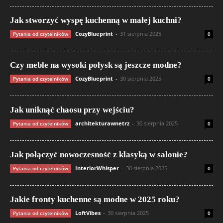
Jak stworzyć wyspę kuchenną w małej kuchni?
CozyBlueprint
-
31 sierpnia 2025
Pytania od czytelników
0
Czy meble na wysoki połysk są jeszcze modne?
CozyBlueprint
-
30 sierpnia 2025
Pytania od czytelników
0
Jak uniknąć chaosu przy wejściu?
architekturawnetrz
-
30 sierpnia 2025
Pytania od czytelników
0
Jak połączyć nowoczesność z klasyką w salonie?
InteriorWhisper
-
30 sierpnia 2025
Pytania od czytelników
0
Jakie fronty kuchenne są modne w 2025 roku?
LoftVibes
-
30 sierpnia 2025
Pytania od czytelników
0