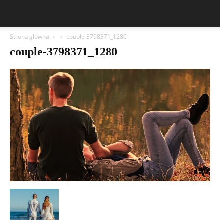
Strona główna
couple-3798371_1280
couple-3798371_1280