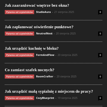
Jak zaaranżować wnętrze bez okna?
StudioAura
-
21 sierpnia 2025
Pytania od czytelników
0
Jak zaplanować oświetlenie punktowe?
NeutralNest
-
20 sierpnia 2025
Pytania od czytelników
0
Jak urządzić kuchnię w bloku?
FormAndFlow
-
20 sierpnia 2025
Pytania od czytelników
0
Co zamiast szafek nocnych?
RoomCrafter
-
20 sierpnia 2025
Pytania od czytelników
0
Jak urządzić małą sypialnię z miejscem do pracy?
CozyBlueprint
-
19 sierpnia 2025
Pytania od czytelników
0