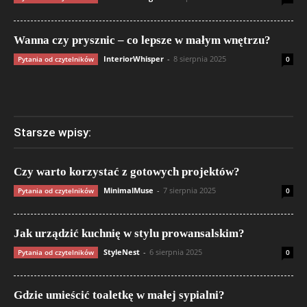
Wanna czy prysznic – co lepsze w małym wnętrzu?
InteriorWhisper
-
8 sierpnia 2025
Pytania od czytelników
0
Starsze wpisy:
Czy warto korzystać z gotowych projektów?
MinimalMuse
-
7 sierpnia 2025
Pytania od czytelników
0
Jak urządzić kuchnię w stylu prowansalskim?
StyleNest
-
6 sierpnia 2025
Pytania od czytelników
0
Gdzie umieścić toaletkę w małej sypialni?