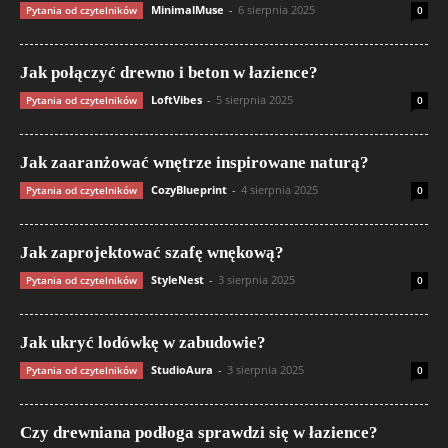
MinimalMuse
-
6 sierpnia 2025
Pytania od czytelników
0
Jak połączyć drewno i beton w łazience?
LoftVibes
-
5 sierpnia 2025
Pytania od czytelników
0
Jak zaaranżować wnętrze inspirowane naturą?
CozyBlueprint
-
4 sierpnia 2025
Pytania od czytelników
0
Jak zaprojektować szafę wnękową?
StyleNest
-
3 sierpnia 2025
Pytania od czytelników
0
Jak ukryć lodówkę w zabudowie?
StudioAura
-
3 sierpnia 2025
Pytania od czytelników
0
Czy drewniana podłoga sprawdzi się w łazience?