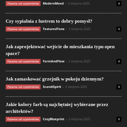
ModernMood
-
3 sierpnia 2025
Pytania od czytelników
0
Czy sypialnia z lustrem to dobry pomysł?
TexturedTone
-
3 sierpnia 2025
Pytania od czytelników
0
Jak zaprojektować wejście do mieszkania typu open
space?
FormAndFlow
-
2 sierpnia 2025
Pytania od czytelników
0
Jak zamaskować grzejnik w pokoju dziennym?
ScandiSpirit
-
2 sierpnia 2025
Pytania od czytelników
0
Jakie kolory farb są najchętniej wybierane przez
architektów?
CozyBlueprint
-
2 sierpnia 2025
Pytania od czytelników
0