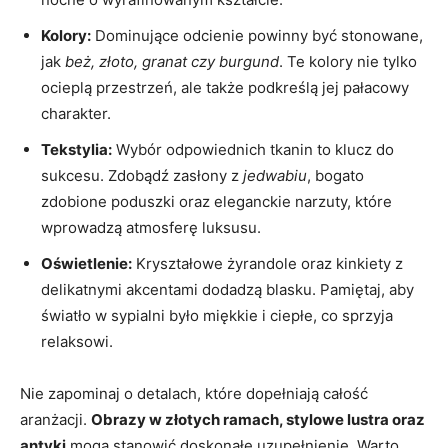
Kolory:
Dominujące odcienie powinny być stonowane,
jak
beż, złoto, granat czy burgund
. Te kolory nie tylko
ocieplą przestrzeń, ale także podkreślą jej pałacowy
charakter.
Tekstylia:
Wybór odpowiednich tkanin to klucz do
sukcesu. Zdobądź zasłony z
jedwabiu
, bogato
zdobione poduszki oraz eleganckie narzuty, które
wprowadzą atmosferę luksusu.
Oświetlenie:
Kryształowe żyrandole oraz kinkiety z
delikatnymi akcentami dodadzą blasku. Pamiętaj, aby
światło w sypialni było miękkie i ciepłe, co sprzyja
relaksowi.
Nie zapominaj o detalach, które dopełniają całość
aranżacji.
Obrazy w złotych ramach, stylowe lustra oraz
antyki
mogą stanowić doskonałe uzupełnienie. Warto