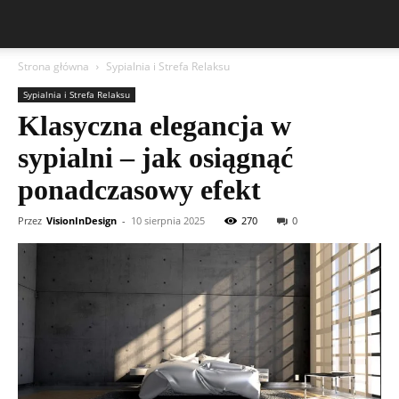
Strona główna
Sypialnia i Strefa Relaksu
Sypialnia i Strefa Relaksu
Klasyczna elegancja w
sypialni – jak osiągnąć
ponadczasowy efekt
Przez
VisionInDesign
-
10 sierpnia 2025
270
0